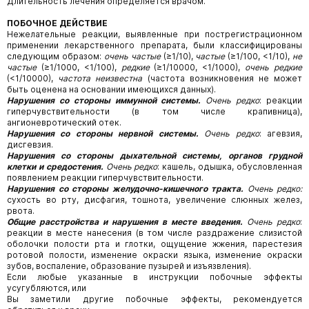
Длительность лечения определяется врачом.
ПОБОЧНОЕ ДЕЙСТВИЕ
Нежелательные реакции, выявленные при пострегистрационном
применении лекарственного препарата, были классифицированы
следующим образом:
очень частые
(≥1/10),
частые
(≥1/100, <1/10),
не
частые
(≥1/1000, <1/100),
редкие
(≥1/10000, <1/1000),
очень редкие
(<1/10000),
частота неизвестна
(частота возникновения не может
быть оценена на основании имеющихся данных).
Нарушения со стороны иммунной системы.
Очень редко
: реакции
гиперчувствительности (в том числе крапивница),
ангионевротический отек.
Нарушения со стороны нервной системы.
Очень редко
: агевзия,
дисгевзия.
Нарушения со стороны дыхательной системы, органов грудной
клетки и средостения.
Очень редко
: кашель, одышка, обусловленная
появлением реакции гиперчувствительности.
Нарушения со стороны желудочно-кишечного тракта.
Очень редко:
сухость во рту, дисфагия, тошнота, увеличение слюнных желез,
рвота.
Общие расстройства и нарушения в месте введения.
Очень редко
:
реакции в месте нанесения (в том числе раздражение слизистой
оболочки полости рта и глотки, ощущение жжения, парестезия
ротовой полости, изменение окраски языка, изменение окраски
зубов, воспаление, образование пузырей и изъязвления).
Если любые указанные в инструкции побочные эффекты
усугубляются, или
Вы заметили другие побочные эффекты, рекомендуется