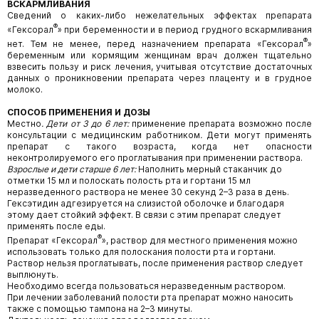
ВСКАРМЛИВАНИЯ
Сведений о каких-либо нежелательных эффектах препарата
®
«Гексорал
» при беременности и в период грудного вскармливания
®
нет. Тем не менее, перед назначением препарата «Гексорал
»
беременным или кормящим женщинам врач должен тщательно
взвесить пользу и риск лечения, учитывая отсутствие достаточных
данных о проникновении препарата через плаценту и в грудное
молоко.
СПОСОБ ПРИМЕНЕНИЯ И ДОЗЫ
Местно
. Дети от 3 до 6 лет:
применение препарата возможно после
консультации с медицинским работником
.
Дети могут применять
препарат с такого возраста, когда нет опасности
неконтролируемого его проглатывания при применении раствора.
Взрослые и дети старше 6 лет:
Наполнить мерный стаканчик до
отметки 15 мл и полоскать полость рта и гортани 15 мл
неразведенного раствора не менее 30 секунд 2–3 раза в день.
Гексэтидин адгезируется на слизистой оболочке и благодаря
этому дает стойкий эффект. В связи с этим препарат следует
применять после еды.
®
Препарат «Гексорал
», раствор для местного применения можно
использовать только для полоскания полости рта и гортани.
Раствор нельзя проглатывать, после применения раствор следует
выплюнуть.
Необходимо всегда пользоваться неразведенным раствором.
При лечении заболеваний полости рта препарат можно наносить
также с помощью тампона на 2–3 минуты.