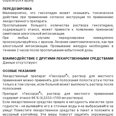
обратиться к врачу.
ПЕРЕДОЗИРОВКА
Маловероятно, что гексэтидин может оказывать токсическое
действие при применении согласно инструкции по применению
лекарственного препарата.
Проглатывание большого количества раствора гексэтидина,
содержащего этанол, может привести к появлению признаков/
симптомов алкогольной интоксикации.
При любых случаях передозировки немедленно
проконсультируйтесь с врачом. Лечение симптоматическое, как при
алкогольной интоксикации. Промывание желудка необходимо в
течение 2 часов после проглатывания избыточной дозы.
ВЗАИМОДЕЙСТВИЕ С ДРУГИМИ ЛЕКАРСТВЕННЫМИ СРЕДСТВАМИ
Данные отсутствуют.
ОСОБЫЕ УКАЗАНИЯ
®
Лекарственный препарат «Гексорал
», раствор для местного
применения можно применять для полоскания полости рта и глотки
только в том случае, если больной может выплюнуть раствор после
полоскания.
®
Препарат «Гексорал
», раствор для местного применения
содержит этанол 96 % (4,3333 г/100 мл раствора).
Если лекарственное средство пришло в негодность или истек срок
годности – не выливайте его в сточные воды и не выбрасывайте на
улицу! Поместите лекарственное средство в пакет и положите в
мусорный контейнер. Эти меры помогут защитить окружающую