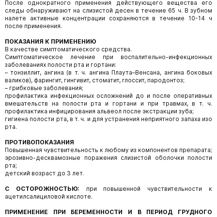
После однократного применения действующего вещества его
следы обнаруживают на слизистой десен в течение 65 ч. В зубном
налете активные концентрации сохраняются в течение 10-14 ч
после применения.
ПОКАЗАНИЯ К ПРИМЕНЕНИЮ
В качестве симптоматического средства.
Симптоматическое лечение при воспалительно-инфекционных
заболеваниях полости рта и гортани:
– тонзиллит, ангина (в т. ч. ангина Плаута–Венсана, ангина боковых
валиков), фарингит, гингивит, стоматит, глоссит, пародонтоз;
– грибковые заболевания;
профилактика инфекционных осложнений до и после оперативных
вмешательств на полости рта и гортани и при травмах, в т. ч.
профилактика инфицирования альвеол после экстракции зуба;
гигиена полости рта, в т. ч. и для устранения неприятного запаха изо
рта.
ПРОТИВОПОКАЗАНИЯ
Повышенная чувствительность к любому из компонентов препарата;
эрозивно-десквамозные поражения слизистой оболочки полости
рта;
детский возраст до 3 лет.
С ОСТОРОЖНОСТЬЮ:
при повышенной чувствительности к
ацетилсалициловой кислоте.
ПРИМЕНЕНИЕ ПРИ БЕРЕМЕННОСТИ И В ПЕРИОД ГРУДНОГО