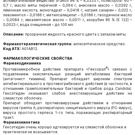
вспомогательные вещества:
этанол 96 % – 4,3333 г, полисорбат 60 –
0,7 г, масло мяты перечной – 0,064 г, анисовое масло – 0,0392 г,
лимонная кислота, моногидрат – 0,0418 г, натрия сахарин – 0,022 г,
левоментол – 0,0186 г, метилсалицилат – 0,0186 г, гвоздичное масло
– 0,0084 г, эвкалиптовое масло – 0,0011 г, азорубин 85 % (Е 122) –
0,0023 г, вода очищенная – до 100 мл.
Описание:
прозрачная жидкость красного цвета с запахом мяты.
Фармакотерапевтическая группа:
антисептическое средство.
Код АТХ:
А01АВ12.
ФАРМАКОЛОГИЧЕСКИЕ СВОЙСТВА
Фармакодинамика
®
Противомикробное действие препарата «Гексорал
» связано с
подавлением окислительных реакций метаболизма бактерий
(антагонист тиамина). Препарат обладает широким спектром
антибактериального и противогрибкового действия (в частности, в
отношении грамположительных бактерий и грибов рода Candida).
Гексэтидин оказывает слабое анестезирующее действие на
слизистую оболочку.
Препарат обладает противовирусным действием в отношении
вирусов гриппа А, респираторно-синцитиального вируса (РС-вирус),
вируса простого герпеса 1-го типа, поражающих респираторный
тракт.
Фармакокинетика
Гексэтидин очень хорошо адгезируется на слизистой оболочке и
практически не всасывается.