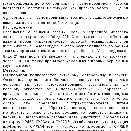
галоперидола из депо. Концентрация в плазме крови увеличивается
постепенно, достигая максимума, как правило, через 3-9 дней
после инъекции.
C
препарата в плазме крови пациентов, получающих ежемесячные
ss
инъекции, достигается через 2-4 месяца.
Распределение
Связывание с белками плазмы крови у взрослого человека
составляет в среднем от 88 до 92%. Степень связывания с белками
плазмы крови характеризуется высокой межиндивидуальной
изменчивостью. Галоперидол быстро распределяется по разным
тканям и органам, о чем свидетельствует большой V
(в среднем от
d
8 до 21 л/кг после в/в введения). Галоперидол легко проникает
через ГЭБ. Он также проникает через плацентарный барьер и в
грудное молоко.
Метаболизм
Галоперидол подвергается активному метаболизму в печени.
Основными путями метаболизма галоперидола в организме
человека являются глюкуронирование, восстановление до
кетонов, окислительное N-деалкилирование и образование
производных пиридиния. Считается, что метаболиты галоперидола
не вносят существенного вклада в его активность; тем не менее,
около 23% препарата биотрансформируется путем
восстановления, и обратный переход восстановленного
метаболита в первоначальное соединение полностью исключить
нельзя. В метаболизме галоперидола участвуют изоферменты
цитохрома Р450 CYP3A4 и CYP2D6. Ингибирование или индукция
изофермента CYP3A4 или ингибирование изофермента CYP2D6