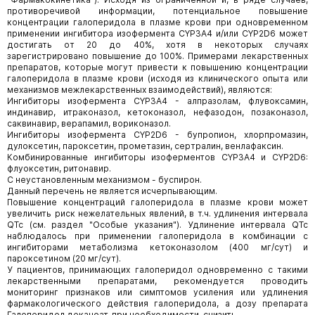
противоречивой информации, потенциальное повышение
концентрации галоперидола в плазме крови при одновременном
применении ингибитора изофермента CYP3A4 и/или CYP2D6 может
достигать от 20 до 40%, хотя в некоторых случаях
зарегистрировано повышение до 100%. Примерами лекарственных
препаратов, которые могут привести к повышению концентрации
галоперидола в плазме крови (исходя из клинического опыта или
механизмов межлекарственных взаимодействий), являются:
Ингибиторы изофермента CYP3A4 - алпразолам, флувоксамин,
индинавир, итраконазол, кетоконазол, нефазодон, позаконазол,
саквинавир, верапамил, вориконазол.
Ингибиторы изофермента CYP2D6 - бупропион, хлорпромазин,
дулоксетин, пароксетин, прометазин, сертралин, венлафаксин.
Комбинированные ингибиторы изоферментов CYP3A4 и CYP2D6:
флуоксетин, ритонавир.
С неустановленным механизмом - буспирон.
Данный перечень не является исчерпывающим.
Повышение концентраций галоперидола в плазме крови может
увеличить риск нежелательных явлений, в т.ч. удлинения интервала
QTc (см. раздел "Особые указания"). Удлинение интервала QTc
наблюдалось при применении галоперидола в комбинации с
ингибиторами метаболизма кетоконазолом (400 мг/сут) и
пароксетином (20 мг/сут).
У пациентов, принимающих галоперидол одновременно с такими
лекарственными препаратами, рекомендуется проводить
мониторинг признаков или симптомов усиления или удлинения
фармакологического действия галоперидола, а дозу препарата
Галоперидол деканоат, при необходимости, снизить.