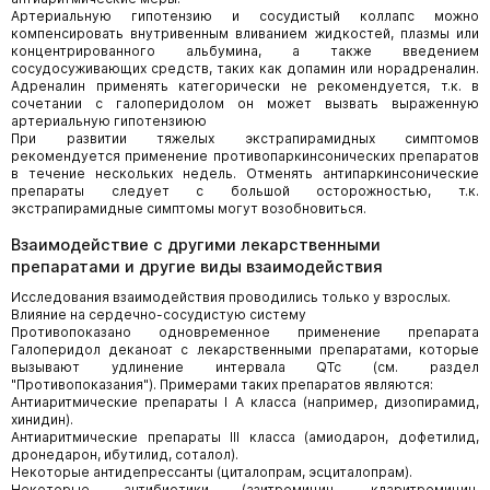
Артериальную гипотензию и сосудистый коллапс можно
компенсировать внутривенным вливанием жидкостей, плазмы или
концентрированного альбумина, а также введением
сосудосуживающих средств, таких как допамин или норадреналин.
Адреналин применять категорически не рекомендуется, т.к. в
сочетании с галоперидолом он может вызвать выраженную
артериальную гипотензиюю
При развитии тяжелых экстрапирамидных симптомов
рекомендуется применение противопаркинсонических препаратов
в течение нескольких недель. Отменять антипаркинсонические
препараты следует с большой осторожностью, т.к.
экстрапирамидные симптомы могут возобновиться.
Взаимодействие с другими лекарственными
препаратами и другие виды взаимодействия
Исследования взаимодействия проводились только у взрослых.
Влияние на сердечно-сосудистую систему
Противопоказано одновременное применение препарата
Галоперидол деканоат с лекарственными препаратами, которые
вызывают удлинение интервала QTc (см. раздел
"Противопоказания"). Примерами таких препаратов являются:
Антиаритмические препараты I А класса (например, дизопирамид,
хинидин).
Антиаритмические препараты III класса (амиодарон, дофетилид,
дронедарон, ибутилид, соталол).
Некоторые антидепрессанты (циталопрам, эсциталопрам).
Некоторые антибиотики (азитромицин, кларитромицин,