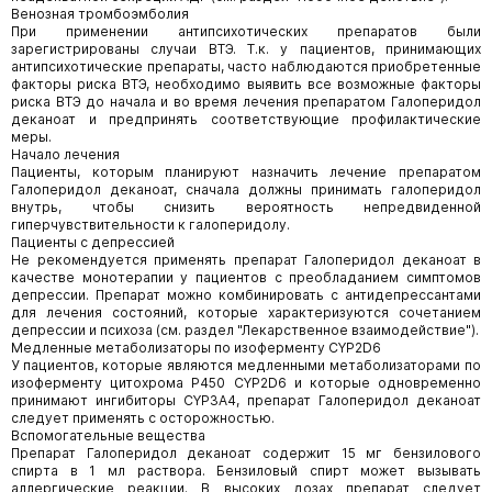
Венозная тромбоэмболия
При применении антипсихотических препаратов были
зарегистрированы случаи ВТЭ. Т.к. у пациентов, принимающих
антипсихотические препараты, часто наблюдаются приобретенные
факторы риска ВТЭ, необходимо выявить все возможные факторы
риска ВТЭ до начала и во время лечения препаратом Галоперидол
деканоат и предпринять соответствующие профилактические
меры.
Начало лечения
Пациенты, которым планируют назначить лечение препаратом
Галоперидол деканоат, сначала должны принимать галоперидол
внутрь, чтобы снизить вероятность непредвиденной
гиперчувствительности к галоперидолу.
Пациенты с депрессией
Не рекомендуется применять препарат Галоперидол деканоат в
качестве монотерапии у пациентов с преобладанием симптомов
депрессии. Препарат можно комбинировать с антидепрессантами
для лечения состояний, которые характеризуются сочетанием
депрессии и психоза (см. раздел "Лекарственное взаимодействие").
Медленные метаболизаторы по изоферменту CYP2D6
У пациентов, которые являются медленными метаболизаторами по
изоферменту цитохрома Р450 CYP2D6 и которые одновременно
принимают ингибиторы CYP3A4, препарат Галоперидол деканоат
следует применять с осторожностью.
Вспомогательные вещества
Препарат Галоперидол деканоат содержит 15 мг бензилового
спирта в 1 мл раствора. Бензиловый спирт может вызывать
аллергические реакции. В высоких дозах препарат следует