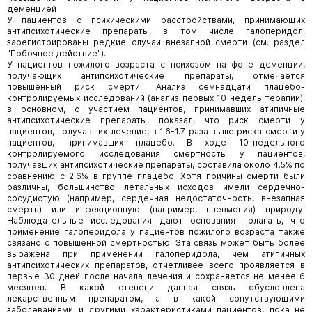
деменцией
У пациентов с психическими расстройствами, принимающих
антипсихотические препараты, в том числе галоперидол,
зарегистрированы редкие случаи внезапной смерти (см. раздел
"Побочное действие").
У пациентов пожилого возраста с психозом на фоне деменции,
получающих антипсихотические препараты, отмечается
повышенный риск смерти. Анализ семнадцати плацебо-
контролируемых исследований (анализ первых 10 недель терапии),
в основном, с участием пациентов, принимавших атипичные
антипсихотические препараты, показал, что риск смерти у
пациентов, получавших лечение, в 1.6-1.7 раза выше риска смерти у
пациентов, принимавших плацебо. В ходе 10-недельного
контролируемого исследования смертность у пациентов,
получавших антипсихотические препараты, составила около 4.5% по
сравнению с 2.6% в группе плацебо. Хотя причины смерти были
различны, большинство летальных исходов имели сердечно-
сосудистую (например, сердечная недостаточность, внезапная
смерть) или инфекционную (например, пневмония) природу.
Наблюдательные исследования дают основания полагать, что
применение галоперидола у пациентов пожилого возраста также
связано с повышенной смертностью. Эта связь может быть более
выражена при применении галоперидола, чем атипичных
антипсихотических препаратов, отчетливее всего проявляется в
первые 30 дней после начала лечения и сохраняется не менее 6
месяцев. В какой степени данная связь обусловлена
лекарственным препаратом, а в какой сопутствующими
заболеваниями и другими характеристиками пациентов, пока не