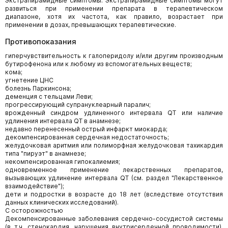
Экстрапирамидные симптомы. Экстрапирамидные симптомы могут
развиться при применении препарата в терапевтическом
диапазоне, хотя их частота, как правило, возрастает при
применении в дозах, превышающих терапевтические.
Противопоказания
гиперчувствительность к галоперидолу и/или другим производным
бутирофенона или к любому из вспомогательных веществ;
кома;
угнетение ЦНС
болезнь Паркинсона;
деменция с тельцами Леви;
прогрессирующий супрануклеарный паралич;
врожденный синдром удлиненного интервала QT или наличие
удлинения интервала QT в анамнезе;
недавно перенесенный острый инфаркт миокарда;
декомпенсированная сердечная недостаточность;
желудочковая аритмия или полиморфная желудочковая тахикардия
типа "пируэт" в анамнезе;
некомпенсированная гипокалиемия;
одновременное применение лекарственных препаратов,
вызывающих удлинение интервала QT (см. раздел "Лекарственное
взаимодействие");
дети и подростки в возрасте до 18 лет (вследствие отсутствия
данных клинических исследований).
С осторожностью
Декомпенсированные заболевания сердечно-сосудистой системы
(в т.ч. стенокардия, нарушения внутрисердечной проводимости),