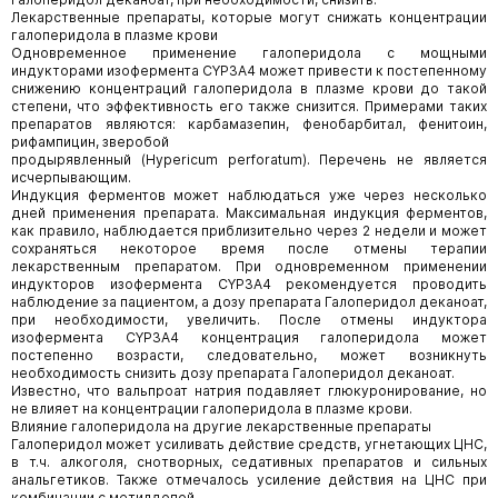
Лекарственные препараты, которые могут снижать концентрации
галоперидола в плазме крови
Одновременное применение галоперидола с мощными
индукторами изофермента CYP3A4 может привести к постепенному
снижению концентраций галоперидола в плазме крови до такой
степени, что эффективность его также снизится. Примерами таких
препаратов являются: карбамазепин, фенобарбитал, фенитоин,
рифампицин, зверобой
продырявленный (Hypericum perforatum). Перечень не является
исчерпывающим.
Индукция ферментов может наблюдаться уже через несколько
дней применения препарата. Максимальная индукция ферментов,
как правило, наблюдается приблизительно через 2 недели и может
сохраняться некоторое время после отмены терапии
лекарственным препаратом. При одновременном применении
индукторов изофермента CYP3A4 рекомендуется проводить
наблюдение за пациентом, а дозу препарата Галоперидол деканоат,
при необходимости, увеличить. После отмены индуктора
изофермента CYP3A4 концентрация галоперидола может
постепенно возрасти, следовательно, может возникнуть
необходимость снизить дозу препарата Галоперидол деканоат.
Известно, что вальпроат натрия подавляет глюкуронирование, но
не влияет на концентрации галоперидола в плазме крови.
Влияние галоперидола на другие лекарственные препараты
Галоперидол может усиливать действие средств, угнетающих ЦНС,
в т.ч. алкоголя, снотворных, седативных препаратов и сильных
анальгетиков. Также отмечалось усиление действия на ЦНС при
комбинации с метилдопой