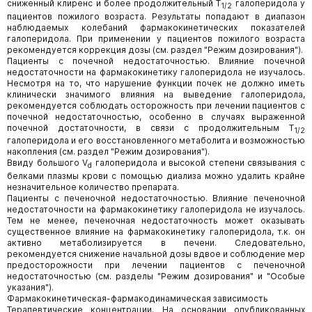
сниженный клиренс и более продолжительный T
галоперидола у
1/2
пациентов пожилого возраста. Результаты попадают в диапазон
наблюдаемых колебаний фармакокинетических показателей
галоперидола. При применении у пациентов пожилого возраста
рекомендуется коррекция дозы (см. раздел "Режим дозирования").
Пациенты с почечной недостаточностью. Влияние почечной
недостаточности на фармакокинетику галоперидола не изучалось.
Несмотря на то, что нарушение функции почек не должно иметь
клинически значимого влияния на выведение галоперидола,
рекомендуется соблюдать осторожность при лечении пациентов с
почечной недостаточностью, особенно в случаях выраженной
почечной достаточности, в связи с продолжительным T
1/2
галоперидола и его восстановленного метаболита и возможностью
накопления (см. раздел "Режим дозирования").
Ввиду большого V
галоперидола и высокой степени связывания с
d
белками плазмы крови с помощью диализа можно удалить крайне
незначительное количество препарата.
Пациенты с печеночной недостаточностью. Влияние печеночной
недостаточности на фармакокинетику галоперидола не изучалось.
Тем не менее, печеночная недостаточность может оказывать
существенное влияние на фармакокинетику галоперидола, т.к. он
активно метаболизируется в печени. Следовательно,
рекомендуется снижение начальной дозы вдвое и соблюдение мер
предосторожности при лечении пациентов с печеночной
недостаточностью (см. разделы "Режим дозирования" и "Особые
указания").
Фармакокинетическая-фармакодинамическая зависимость
Терапевтические концентрации. На основании опубликованных