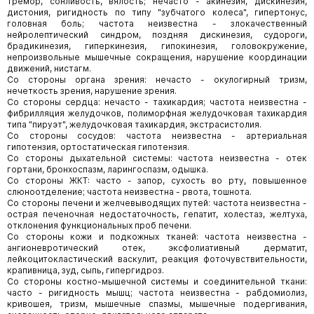
тремор, сонливость, вялость; нечасто - акинезия, дискинезия,
дистония, ригидность по типу "зубчатого колеса", гипертонус,
головная боль; частота неизвестна - злокачественный
нейролептический синдром, поздняя дискинезия, судороги,
брадикинезия, гиперкинезия, гипокинезия, головокружение,
непроизвольные мышечные сокращения, нарушение координации
движений, нистагм.
Со стороны органа зрения: нечасто - окулогирный тризм,
нечеткость зрения, нарушение зрения.
Со стороны сердца: нечасто - тахикардия; частота неизвестна -
фибрилляция желудочков, полиморфная желудочковая тахикардия
типа "пируэт", желудочковая тахикардия, экстрасистолия.
Со стороны сосудов: частота неизвестна - артериальная
гипотензия, ортостатическая гипотензия.
Со стороны дыхательной системы: частота неизвестна - отек
гортани, бронхоспазм, ларингоспазм, одышка.
Со стороны ЖКТ: часто - запор, сухость во рту, повышенное
слюноотделение; частота неизвестна - рвота, тошнота.
Со стороны печени и желчевыводящих путей: частота неизвестна -
острая печеночная недостаточность, гепатит, холестаз, желтуха,
отклонения функциональных проб печени.
Со стороны кожи и подкожных тканей: частота неизвестна -
ангионевротический отек, эксфолиативный дерматит,
лейкоцитокластический васкулит, реакция фоточувствительности,
крапивница, зуд, сыпь, гипергидроз.
Со стороны костно-мышечной системы и соединительной ткани:
часто - ригидность мышц; частота неизвестна - рабдомиолиз,
кривошея, тризм, мышечные спазмы, мышечные подергивания,