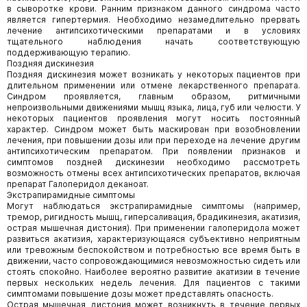
в сыворотке крови. Ранним признаком данного синдрома часто
является гипертермия. Необходимо незамедлительно прервать
лечение антипсихотическими препаратами и в условиях
тщательного наблюдения начать соответствующую
поддерживающую терапию.
Поздняя дискинезия
Поздняя дискинезия может возникать у некоторых пациентов при
длительном применении или отмене лекарственного препарата.
Синдром проявляется, главным образом, ритмичными
непроизвольными движениями мышц языка, лица, губ или челюсти. У
некоторых пациентов проявления могут носить постоянный
характер. Синдром может быть маскирован при возобновлении
лечения, при повышении дозы или при переходе на лечение другим
антипсихотическим препаратом. При появлении признаков и
симптомов поздней дискинезии необходимо рассмотреть
возможность отмены всех антипсихотических препаратов, включая
препарат Галоперидол деканоат.
Экстрапирамидные симптомы
Могут наблюдаться экстрапирамидные симптомы (например,
тремор, ригидность мышц, гиперсаливация, брадикинезия, акатизия,
острая мышечная дистония). При применении галоперидола может
развиться акатизия, характеризующаяся субъективно неприятным
или тревожным беспокойством и потребностью все время быть в
движении, часто сопровождающимися невозможностью сидеть или
стоять спокойно. Наиболее вероятно развитие акатизии в течение
первых нескольких недель лечения. Для пациентов с такими
симптомами повышение дозы может представлять опасность.
Острая мышечная дистония может возникнуть в течение первых