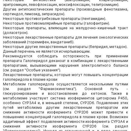
эритромицин, левофлоксацин, моксифлоксацин, телитромицин).
Другие антипсихотические препараты (производные фенотиазина,
сертиндол, пимозид, зипрасидон).
Некоторые противогрибковые препараты (пентамидин).
Некоторые противомалярийные препараты (галофантрин).
Некоторые препараты, влияющие на желудочно-кишечный тракт
(доласетрон).
Некоторые лекарственные препараты для лечения онкологических
заболеваний (торемифен, вандетаниб).
Некоторые другие лекарственные препараты (бепридил, метадон).
Данный перечень не является исчерпывающим.
Рекомендуется соблюдать осторожность при применении
препарата Галоперидол деканоат в комбинации с лекарственными
препаратами, вызывающими нарушения электролитного баланса
(см. раздел "Особые указания").
Лекарственные препараты, которые могут повышать концентрации
галоперидола в плазме крови
Метаболизм галоперидола осуществляется несколькими путями
(см. раздел "Фармакокинетика"). Основной путь -
глюкуронирование и восстановление до кетонов. Также в
метаболизме участвует система изоферментов цитохрома Р450,
особенно CYP3A4 и, в меньшей степени, CYP2D6. Подавление этих
путей метаболизма другим лекарственным препаратом или
снижение активности изофермента CYP2D6 может привести к
повышению концентраций галоперидола в плазме крови. Возможен
аддитивный эффект подавления активности изофермента CYP3A4 и
снижения активности изофермента CYP2D6 (см. раздел
"Фармакокинетика"). Исходя из ограниченной и, в ряде случаев,