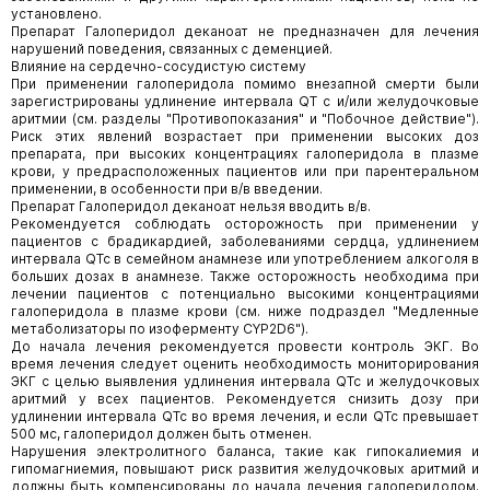
установлено.
Препарат Галоперидол деканоат не предназначен для лечения
нарушений поведения, связанных с деменцией.
Влияние на сердечно-сосудистую систему
При применении галоперидола помимо внезапной смерти были
зарегистрированы удлинение интервала QT с и/или желудочковые
аритмии (см. разделы "Противопоказания" и "Побочное действие").
Риск этих явлений возрастает при применении высоких доз
препарата, при высоких концентрациях галоперидола в плазме
крови, у предрасположенных пациентов или при парентеральном
применении, в особенности при в/в введении.
Препарат Галоперидол деканоат нельзя вводить в/в.
Рекомендуется соблюдать осторожность при применении у
пациентов с брадикардией, заболеваниями сердца, удлинением
интервала QTc в семейном анамнезе или употреблением алкоголя в
больших дозах в анамнезе. Также осторожность необходима при
лечении пациентов с потенциально высокими концентрациями
галоперидола в плазме крови (см. ниже подраздел "Медленные
метаболизаторы по изоферменту CYP2D6").
До начала лечения рекомендуется провести контроль ЭКГ. Во
время лечения следует оценить необходимость мониторирования
ЭКГ с целью выявления удлинения интервала QTc и желудочковых
аритмий у всех пациентов. Рекомендуется снизить дозу при
удлинении интервала QTc во время лечения, и если QTc превышает
500 мс, галоперидол должен быть отменен.
Нарушения электролитного баланса, такие как гипокалиемия и
гипомагниемия, повышают риск развития желудочковых аритмий и
должны быть компенсированы до начала лечения галоперидолом.