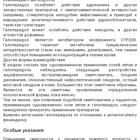
Галоперидол ослабляет действие адреналина и других
лекарственных препаратов с симпатомиметической активностью
(например, стимуляторов наподобие амфетаминов) и приводит к
извращению антигипертензивного действия адреноблокаторов,
таких как гуанетидин.
Галоперидол может ослаблять действие леводопы и других
агонистов дофамина.
Галоперидол является ингибитором изофермента CYP2D6.
Галоперидол тормозит метаболизм трициклических
антидепрессантов (таких как, имипрамин, дезипрамин), тем самым
способствуя повышению их концентраций в плазме крови.
Другие формы взаимодействия
В редких случаях при одновременном применении солей лития и
галоперидола наблюдались следующие расстройства:
энцефалопатия, экстрапирамидная симптоматика, поздняя
дискинезия, злокачественный нейролептический синдром, острый
мозговой синдром и кома. Большинство этих симптомов обратимы.
Являются ли эти симптомы проявлением определенной
нозологической формы, пока неясно.
Тем не менее, при появлении подобной симптоматики у пациентов,
принимающих одновременно соли лития и галоперидол, следует
немедленно прекратить применение препаратов.
Выявлен антагонизм галоперидола по отношению к антикоагулянту
фениндиону.
Особые указания
Повышение смертности у пациентов пожилого возраста с