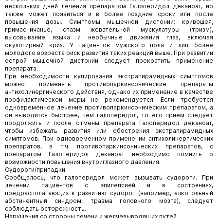
нескольких дней лечения препаратом Галоперидол деканоат, но
также может появиться и в более поздние сроки или после
повышения дозы. Симптомы мышечной дистонии: кривошея,
гримасничанье, спазм жевательной мускулатуры (тризм),
высовывание языка и необычные движения глаз, включая
окулогирный криз. У пациентов мужского пола и лиц более
молодого возраста риск развития таких реакций выше. При развитии
острой мышечной дистонии следует прекратить применение
препарата.
При необходимости купирования экстрапирамидных симптомов
можно применять противопаркинсонические препараты
антихолинергического действия, однако их применение в качестве
профилактической меры не рекомендуется. Если требуется
одновременное лечение противопаркинсоническим препаратом, а
он выводится быстрее, чем галоперидол, то его прием следует
продолжить и после отмены препарата Галоперидол деканоат,
чтобы избежать развития или обострения экстрапирамидных
симптомов. При одновременном применении антихолинергических
препаратов, в т.ч. противопаркинсонических препаратов, с
препаратом Галоперидол деканоат необходимо помнить о
возможности повышения внутриглазного давления.
Судороги/припадки
Сообщалось, что галоперидол может вызывать судороги. При
лечении пациентов с эпилепсией и в состояниях,
предрасполагающих к развитию судорог (например, алкогольный
абстинентный синдром, травма головного мозга), следует
соблюдать осторожность.
Нарушения со стороны печени и желчевыводящих путей