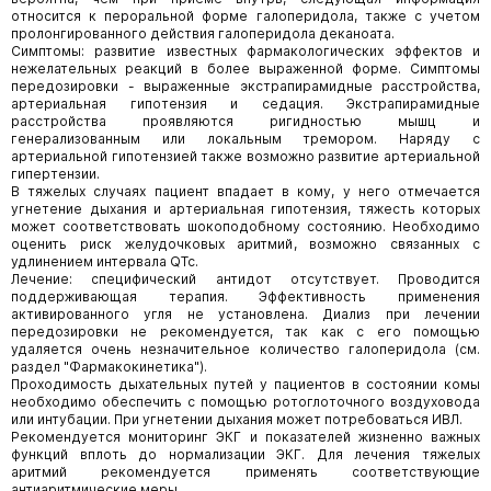
относится к пероральной форме галоперидола, также с учетом
пролонгированного действия галоперидола деканоата.
Симптомы: развитие известных фармакологических эффектов и
нежелательных реакций в более выраженной форме. Симптомы
передозировки - выраженные экстрапирамидные расстройства,
артериальная гипотензия и седация. Экстрапирамидные
расстройства проявляются ригидностью мышц и
генерализованным или локальным тремором. Наряду с
артериальной гипотензией также возможно развитие артериальной
гипертензии.
В тяжелых случаях пациент впадает в кому, у него отмечается
угнетение дыхания и артериальная гипотензия, тяжесть которых
может соответствовать шокоподобному состоянию. Необходимо
оценить риск желудочковых аритмий, возможно связанных с
удлинением интервала QTc.
Лечение: специфический антидот отсутствует. Проводится
поддерживающая терапия. Эффективность применения
активированного угля не установлена. Диализ при лечении
передозировки не рекомендуется, так как с его помощью
удаляется очень незначительное количество галоперидола (см.
раздел "Фармакокинетика").
Проходимость дыхательных путей у пациентов в состоянии комы
необходимо обеспечить с помощью ротоглоточного воздуховода
или интубации. При угнетении дыхания может потребоваться ИВЛ.
Рекомендуется мониторинг ЭКГ и показателей жизненно важных
функций вплоть до нормализации ЭКГ. Для лечения тяжелых
аритмий рекомендуется применять соответствующие
антиаритмические меры.