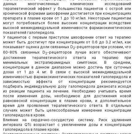
данных многочисленных клинических исследований
терапевтический эффект у большинства пациентов с острой или
хронической формами шизофрении достигается при концентрациях
препарата в плазме крови от 1 до 10 нг/мл. Некоторым пациентам
могут потребоваться более высокие концентрации вследствие
высокой межиндивидуальной изменчивости фармакокинетических
показателей галоперидола.
У пациентов с первым приступом шизофрении ответ на терапию
может быть достигнут при концентрациях от 0.6 до 3.2 нг/мл, как
показывает оценка доли связанных D
-рецепторов при условии, что
2
60-80% связанных D
-рецепторов лучше всего обеспечивают
2
достижение терапевтического ответа на терапию при
минимальных экстрапирамидных симптомах. В среднем,
концентрации в данном диапазоне можно достичь при суточных
дозах от 1 до 4 мг. В связи с высокой межиндивидуальной
изменчивостью фармакокинетических показателей галоперидола и
зависимостью эффекта от концентрации рекомендуется
подбирать индивидуальную дозу галоперидола деканоата исходя
из реакции пациента на лечение. Необходимо учитывать время
после изменения дозы, необходимое для достижения новой
равновесной концентрации в плазме крови, и дополнительное
время для проявления терапевтического ответа. В отдельных
случаях может быть целесообразным измерение концентрации
галоперидола в крови.
Влияние на сердечно-сосудистую систему. Риск удлинения
интервала QTc возрастает с увеличением дозы и концентрации
галоперидола в плазме крови.