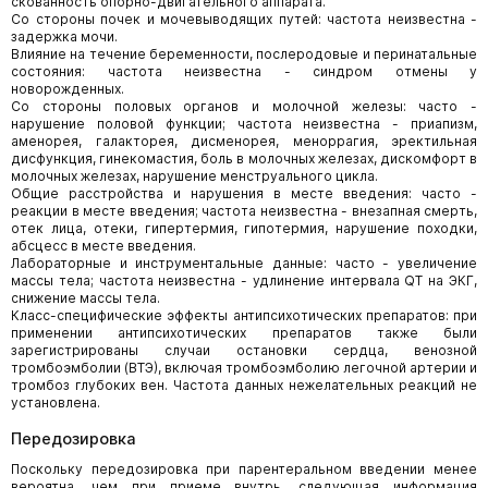
скованность опорно-двигательного аппарата.
Со стороны почек и мочевыводящих путей: частота неизвестна -
задержка мочи.
Влияние на течение беременности, послеродовые и перинатальные
состояния: частота неизвестна - синдром отмены у
новорожденных.
Со стороны половых органов и молочной железы: часто -
нарушение половой функции; частота неизвестна - приапизм,
аменорея, галакторея, дисменорея, меноррагия, эректильная
дисфункция, гинекомастия, боль в молочных железах, дискомфорт в
молочных железах, нарушение менструального цикла.
Общие расстройства и нарушения в месте введения: часто -
реакции в месте введения; частота неизвестна - внезапная смерть,
отек лица, отеки, гипертермия, гипотермия, нарушение походки,
абсцесс в месте введения.
Лабораторные и инструментальные данные: часто - увеличение
массы тела; частота неизвестна - удлинение интервала QT на ЭКГ,
снижение массы тела.
Класс-специфические эффекты антипсихотических препаратов: при
применении антипсихотических препаратов также были
зарегистрированы случаи остановки сердца, венозной
тромбоэмболии (ВТЭ), включая тромбоэмболию легочной артерии и
тромбоз глубоких вен. Частота данных нежелательных реакций не
установлена.
Передозировка
Поскольку передозировка при парентеральном введении менее
вероятна, чем при приеме внутрь, следующая информация