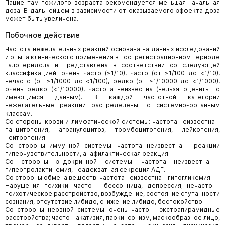
Пациентам пожилого возраста рекомендуется меньшая начальная
доза. В дальнейшем в зависимости от оказываемого эффекта доза
может быть увеличена.
Побочное действие
Частота нежелательных реакций основана на данных исследований
и опыта клинического применения в пострегистрационном периоде
галоперидола и представлена в соответствии со следующей
классификацией: очень часто (≥1/10), часто (от ≥1/100 до <1/10),
нечасто (от ≥1/1000 до <1/100), редко (от ≥1/10000 до <1/1000),
очень редко (<1/10000), частота неизвестна (нельзя оценить по
имеющимся данным). В каждой частотной категории
нежелательные реакции распределены по системно-органным
классам.
Со стороны крови и лимфатической системы: частота неизвестна -
панцитопения, агранулоцитоз, тромбоцитопения, лейкопения,
нейтропения.
Со стороны иммунной системы: частота неизвестна - реакции
гиперчувствительности, анафилактическая реакция.
Со стороны эндокринной системы: частота неизвестна -
гиперпролактинемия, неадекватная секреция АДГ.
Со стороны обмена веществ: частота неизвестна - гипогликемия.
Нарушения психики: часто - бессонница, депрессия; нечасто -
психотическое расстройство, возбуждение, состояние спутанности
сознания, отсутствие либидо, снижение либидо, беспокойство.
Со стороны нервной системы: очень часто - экстрапирамидные
расстройства; часто - акатизия, паркинсонизм, маскообразное лицо,