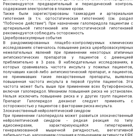
Рекомендуется предварительный и периодический контроль
содержания электролитов в плазме крови.
Также были зарегистрированы тахикардия и артериальная
гипотензия (в т.ч. ортостатическая гипотензия) (см. раздел
"Побочное действие"). При назначении галоперидола пациентам с
артериальной гипотензией или ортостатической гипотензией
рекомендуется соблюдать осторожность
Цереброваскулярные события
В рандомизированных плацебо-контролируемых клинических
исследованиях отмечалось повышение риска цереброваскулярных
нежелательных явлений при применении некоторых атипичных
антипсихотических препаратов у пациентов с деменцией
приблизительно в 3 раза. В наблюдательных исследованиях, в
которых сравнивалась частота инсульта у пожилых пациентов,
получавших какой-либо антипсихотический препарат, и пациентов,
не принимавших такие лекарственные препараты, выявлена
повышенная частота инсульта в первой группе пациентов. Эта
частота может быть выше при применении всех бутирофенонов,
включая галоперидол. Механизм повышения риска не установлен.
Нельзя исключить повышение риска и у других групп пациентов.
Препарат Галоперидол деканоат следует применять с
осторожностью у пациентов с факторами риска инсульта.
Злокачественный нейролептический синдром
При применении галоперидола может развиться злокачественный
нейролептический синдром - редкая реакция по типу
идиосинкразии, характеризующейся гипертермией,
генерализованной мышечной ригидностью, вегетативной
лабильностью, нарушением сознания и повышением активности КФК