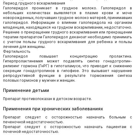
Период грудного вскармливания
Галоперидол проникает в грудное молоко. Галоперидол в
небольших количествах выявляется в плазме крови и моче
новорожденных, получавших грудное молоко матерей, принимавших
галоперидол. Информации о влиянии галоперидола на организм
младенцев, находящихся на грудном вскармливании, недостаточно.
Решение о прекращении грудного вскармливания или прекращении
терапии препаратом Галоперидол деканоат необходимо принимать
с учетом пользы грудного вскармливания для ребенка и пользы
лечения для женщины.
Фертильность
Галоперидол повышает концентрацию пролактина.
Гиперпролактинемия может подавлять синтез гонадотропин-
рилизинг гормона (ГнРГ) в гипоталамусе, что приводит к снижению
секреции гонадотропинов в гипофизе. Это вызывает нарушение
репродуктивной функции в результате торможения синтеза
половых гормонов у мужчин и женщин.
Применение детьми
Препарат противопоказан в детском возрасте.
Применения при хронических заболеваниях
Препарат следует с осторожностью назначать больным с
печеночной недостаточностью.
Препарат следует с осторожностью назначать пациентам с
почечной недостаточностью.