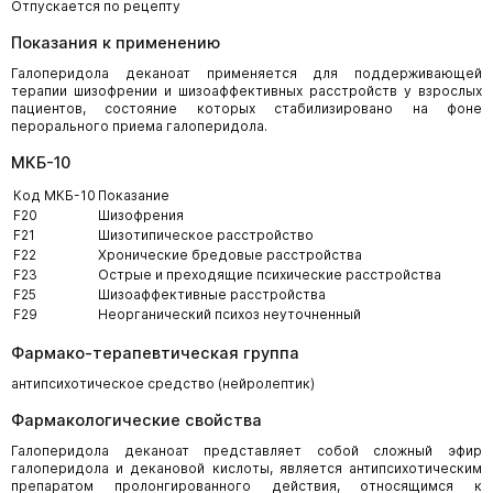
Отпускается по рецепту
Показания к применению
Галоперидола деканоат применяется для поддерживающей
терапии шизофрении и шизоаффективных расстройств у взрослых
пациентов, состояние которых стабилизировано на фоне
перорального приема галоперидола.
МКБ-10
Код МКБ-10
Показание
F20
Шизофрения
F21
Шизотипическое расстройство
F22
Хронические бредовые расстройства
F23
Острые и преходящие психические расстройства
F25
Шизоаффективные расстройства
F29
Неорганический психоз неуточненный
Фармако-терапевтическая группа
антипсихотическое средство (нейролептик)
Фармакологические свойства
Галоперидола деканоат представляет собой сложный эфир
галоперидола и декановой кислоты, является антипсихотическим
препаратом пролонгированного действия, относящимся к