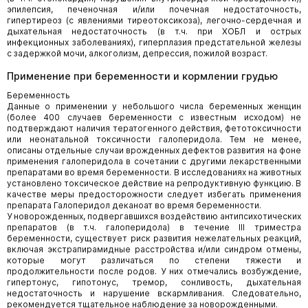
эпилепсия, печеночная и/или почечная недостаточность,
гипертиреоз (с явлениями тиреотоксикоза), легочно-сердечная и
дыхательная недостаточность (в т.ч. при ХОБЛ и острых
инфекционных заболеваниях), гиперплазия предстательной железы
с задержкой мочи, алкоголизм, депрессия, пожилой возраст.
Применение при беременности и кормлении грудью
Беременность
Данные о применении у небольшого числа беременных женщин
(более 400 случаев беременности с известным исходом) не
подтверждают наличия тератогенного действия, фетотоксичности
или неонатальной токсичности галоперидола. Тем не менее,
описаны отдельные случаи врожденных дефектов развития на фоне
применения галоперидола в сочетании с другими лекарственными
препаратами во время беременности. В исследованиях на животных
установлено токсическое действие на репродуктивную функцию. В
качестве меры предосторожности следует избегать применения
препарата Галоперидол деканоат во время беременности.
У новорожденных, подвергавшихся воздействию антипсихотических
препаратов (в т.ч. галоперидола) в течение III триместра
беременности, существует риск развития нежелательных реакций,
включая экстрапирамидные расстройства и/или синдром отмены,
которые могут различаться по степени тяжести и
продолжительности после родов. У них отмечались возбуждение,
гипертонус, гипотонус, тремор, сонливость, дыхательная
недостаточность и нарушение вскармливания. Следовательно,
рекомендуется тщательное наблюдение за новорожденными.