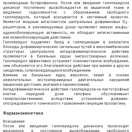
производным бутирофенона. После в/м введения галоперидола
деканоат постепенно высвобождается из мышечной ткани и
медленно гидролизуется с образованием свободного
галоперидола, который всасывается в системный кровоток.
Является мощным антагонистом центральных дофаминовых D
-
2
рецепторов, в рекомендуемых дозах проявляет низкую альфа
-
1
адреноблокирующую активность, не обладает антигистаминным
или холиноблокирующим действием.
Галоперидол подавляет бред и галлюцинации в результате
блокады дофаминергических сигнальных путей в мезолимбических
структурах. Центральное антидофаминергическое действие
проявляется в базальных ядрах (нигростриарных волокнах).
Галоперидол эффективно устраняет психомоторное возбуждение,
чем объясняется его благоприятное действие при маниях и других
синдромах, сопровождающихся возбуждением.
Влияние на базальные ядра, вероятно, лежит в основе
нежелательных экстрапирамидных двигательных нарушений
(мышечная дистония, акатизия и паркинсонизм).
Антидофаминергическое действие галоперидола на лактотрофные
клетки передней доли гипофиза обусловливает
гиперпролактинемию вследствие устранения дофамин-
опосредованного тонического торможения секреции пролактина.
Фармакокинетика
Всасывание
После в/м введения галоперидола деканоата происходит
медленное и постоянное высвобождение свободного