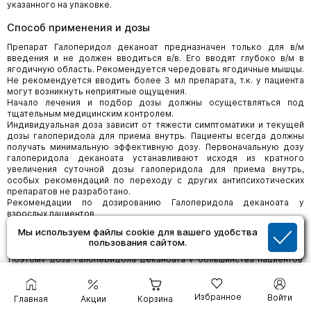
указанного на упаковке.
Способ применения и дозы
Препарат Галоперидол деканоат предназначен только для в/м
введения и не должен вводиться в/в. Его вводят глубоко в/м в
ягодичную область. Рекомендуется чередовать ягодичные мышцы.
Не рекомендуется вводить более 3 мл препарата, т.к. у пациента
могут возникнуть неприятные ощущения.
Начало лечения и подбор дозы должны осуществляться под
тщательным медицинским контролем.
Индивидуальная доза зависит от тяжести симптоматики и текущей
дозы галоперидола для приема внутрь. Пациенты всегда должны
получать минимальную эффективную дозу. Первоначальную дозу
галоперидола деканоата устанавливают исходя из кратного
увеличения суточной дозы галоперидола для приема внутрь,
особых рекомендаций по переходу с других антипсихотических
препаратов не разработано.
Рекомендации по дозированию Галоперидола деканоата у
взрослых пациентов
Переход с галоперидола для приема внутрь
Мы используем файлы cookie для вашего удобства
Рекомендуется вводить галоперидол деканоат в 10-15-кратной
пользования сайтом.
суточной дозе галоперидола для приема внутрь.
Поэтому доза галоперидола деканоата у большинства пациентов
составляет от 25 до 150 мг.
Продолжение лечения
Рекомендуется увеличивать дозу галоперидола деканоата на 50
Избранное
Войти
Главная
Акции
Корзина
мг 1 раз в 4 недели (исходя из индивидуальной реакции пациента)