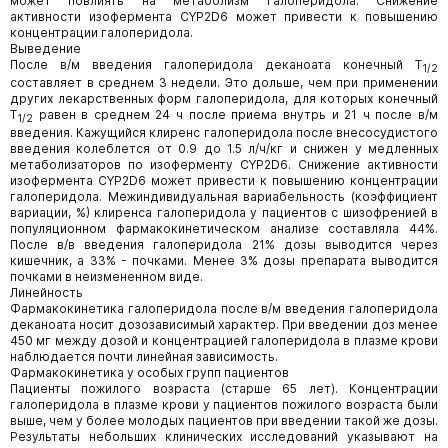
может повлиять на метаболизм галоперидола. Снижение
активности изофермента CYP2D6 может привести к повышению
концентрации галоперидола.
Выведение
После в/м введения галоперидола деканоата конечный T
1/2
составляет в среднем 3 недели. Это дольше, чем при применении
других лекарственных форм галоперидола, для которых конечный
T
равен в среднем 24 ч после приема внутрь и 21 ч после в/м
1/2
введения. Кажущийся клиренс галоперидола после внесосудистого
введения колеблется от 0.9 до 1.5 л/ч/кг и снижен у медленных
метаболизаторов по изоферменту CYP2D6. Снижение активности
изофермента CYP2D6 может привести к повышению концентрации
галоперидола. Межиндивидуальная вариабельность (коэффициент
вариации, %) клиренса галоперидола у пациентов с шизофренией в
популяционном фармакокинетическом анализе составляла 44%.
После в/в введения галоперидола 21% дозы выводится через
кишечник, а 33% - почками. Менее 3% дозы препарата выводится
почками в неизмененном виде.
Линейность
Фармакокинетика галоперидола после в/м введения галоперидола
деканоата носит дозозависимый характер. При введении доз менее
450 мг между дозой и концентрацией галоперидола в плазме крови
наблюдается почти линейная зависимость.
Фармакокинетика у особых групп пациентов
Пациенты пожилого возраста (старше 65 лет). Концентрации
галоперидола в плазме крови у пациентов пожилого возраста были
выше, чем у более молодых пациентов при введении такой же дозы.
Результаты небольших клинических исследований указывают на