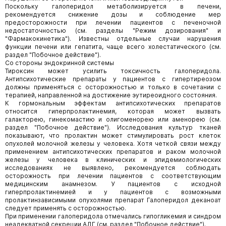
Поскольку галоперидол метаболизируется в печени,
рекомендуется снижение дозы и соблюдение мер
предосторожности при лечении пациентов с печеночной
недостаточностью (см. разделы "Режим дозирования" и
"Фармакокинетика"). Известны отдельные случаи нарушения
функции печени или гепатита, чаще всего холестатического (см.
раздел "Побочное действие").
Со стороны эндокринной системы
Тироксин может усилить токсичность галоперидола.
Антипсихотические препараты у пациентов с гипертиреозом
должны применяться с осторожностью и только в сочетании с
терапией, направленной на достижение эутиреоидного состояния.
К гормональным эффектам антипсихотических препаратов
относится гиперпролактинемия, которая может вызвать
галакторею, гинекомастию и олигоменорею или аменорею (см.
раздел "Побочное действие"). Исследования культур тканей
показывают, что пролактин может стимулировать рост клеток
опухолей молочной железы у человека. Хотя четкой связи между
применением антипсихотических препаратов и раком молочной
железы у человека в клинических и эпидемиологических
исследованиях не выявлено, рекомендуется соблюдать
осторожность при лечении пациентов с соответствующим
медицинским анамнезом. У пациентов с исходной
гиперпролактинемией и у пациентов с возможными
пролактинзависимыми опухолями препарат Галоперидол деканоат
следует применять с осторожностью.
При применении галоперидола отмечались гипогликемия и синдром
неадекватной секреции АДГ (см. раздел "Побочное действие").