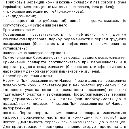
- Грибковые инфекции кожи и кожных складок (tinea corporis, tinea
inquinalis); - межпальцевые микозы (tinea manum, tinea pedum);
- грибковые инфекции ногтей (онихомикозы);
- кандидозы кожи;
- разноцветный (отрубевидный) лишай; - дерматомикозы (с
сопутствующим зудом или без него).
Противопоказания
Повышенная чувствительность к нафтифину или другим
компонентам препарата; период беременности и период грудного
вскармливания (безопасность и эффективность применения не
установлены),
нанесение на раневую поверхность.
Применение при беременности и в период грудного вскармливания
Применение препарата противопоказано при беременности и в
период грудного вскармливания (безопасность и эффективность
нафтифина у данной категории пациентов не изучена).
Способ применения и дозы
Наружно. При поражении кожи Наносят 1 раз в день на пораженную
поверхность кожи и прилегающие к ней участки (примерно 1 см
здорового участка кожи по краям зоны поражения) после их
тщательной очистки и высушивания. Продолжительность терапии
при дерматомикозах – 2-4 недели (при необходимости до 8
недель), при кандидозах – 4 недели. При поражении ногтей Наносят
на пораженный
ноготь. Перед первым применением препарата максимально
удаляют пораженную часть ногтя ножницами или пилкой для
ногтей. Длительность терапии при онихомикозах – до 6 месяцев.
Для предотвращения рецидива лечение следует продолжать в