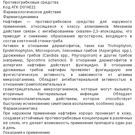
Противогрибковые средства
Код АТХ: D01AE22
Фармакологическое действие
Фармакодинамика
Нафтифин — противогрибковое средство для наружного
применения, относящееся к классу аллиламинов. Механизм
действия связан с ингибированием сквален-2,3-эпоксидазы, что
приводит к снижению образования эргостерола, входящего в
состав клеточной стенки гриба.
Активен в отношении дерматофитов, таких как Trichophyton,
Epidermophyton, Microsporum, плесневых грибов (Aspergillus spp.),
дрожжевых грибов (Candida spp., Pityrosporum) и других грибов
(например, Sporothrix schenckii). В отношении дерматофитов и
аспергилл нафтифин действует фунгицидно. В отношении
дрожжевых грибов нафтифин проявляет фунгицидную или
фунгистатическую активность в зависимости от штамма
микроорганизма. Обладает антибактериальной активностью в
отношении грамположительных и
грамотрицательных микроорганизмов, которые могут вызывать
вторичные бактериальные инфекции. Обладает
противовоспалительным действием, которое способствует
быстрому исчезновению симптомов воспаления, особенно зуда.
Фармакокинетика
При наружном применении нафтифин хорошо проникает в кожу,
создавая устойчивые противогрибковые концентрации в различных
её слоях, что делает возможность применения препарата один раз
в день.
Показания к применению