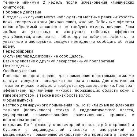
течение минимум 2 недель после исчезновения клинических
симптомов.
Побочное действие
В отдельных случаях могут наблюдаться местные реакции: сухость
кожи, гиперемия кожи (покраснение), жжение. Побочные эффекты
носят обратимый характер и не требуют отмены лечения. Если
любые из указанных в инструкции побочных эффектов
усугубляются, отмечаются любые другие побочные эффекты, не
указанные в инструкции, следует немедленно сообщить об этом
врачу.
Передозировка
О случаях передозировки не сообщалось.
Взаимодействие с другими лекарственными препаратами
Нет сведений.
Особые указания
Препарат не предназначен для применения в офтальмологии. Не
следует допускать попадания препарата в глаза. Для достижения
терапевтического эффекта требуется курсовое лечение. Препарат
эффективен при лечении микозов, поражающих области кожи с
гиперкератозом, а также в зонах роста волос.
Форма выпуска
Раствор для наружного применения 1 %. По 15 или 25 мл во флакон из
темного (коричневого) стекла 3 гидролитического класса,
укупоренный навинчивающейся полиэтиленовой крышкой с
контролем первого
вскрытия. По 1 флакону с полимерной капельницей с крышкой и
бушоном в индивидуальной упаковке и инструкцией по
медицинскому применению лекарственного препарата в пачку из