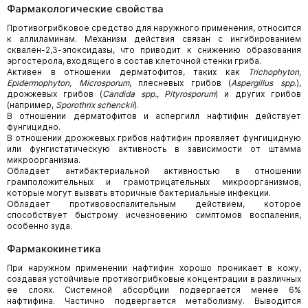
Фармакологические свойства
Противогрибковое средство для наружного применения, относится
к аллиламинам. Механизм действия связан с ингибированием
сквален-2,3-эпоксидазы, что приводит к снижению образования
эргостерола, входящего в состав клеточной стенки гриба.
Активен в отношении дерматофитов, таких как
Trichophyton,
Epidermophyton, Microsporum
, плесневых грибов (
Aspergillus spp
.),
дрожжевых грибов (
Candida spp., Pityrosporum
) и других грибов
(например,
Sporothrix schenckii
).
В отношении дерматофитов и аспергилл нафтифин действует
фунгицидно.
В отношении дрожжевых грибов нафтифин проявляет фунгицидную
или фунгистатическую активность в зависимости от штамма
микроорганизма.
Обладает антибактериальной активностью в отношении
грамположительных и грамотрицательных микроорганизмов,
которые могут вызвать вторичные бактериальные инфекции.
Обладает противовоспалительным действием, которое
способствует быстрому исчезновению симптомов воспаления,
особенно зуда.
Фармакокинетика
При наружном применении нафтифин хорошо проникает в кожу,
создавая устойчивые противогрибковые концентрации в различных
ее слоях. Системной абсорбции подвергается менее 6%
нафтифина. Частично подвергается метаболизму. Выводится