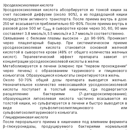
Урсодезоксихолевая кислота
Урсодезоксихолевая кислота абсорбируется из тонкой кишки за
счет пассивной диффузии (около 90%), а из подвздошной кишки
посредством активного транспорта. После приема внутрь в дозе
250 мг всасывается приблизительно 60-80%. После приема внутрь в
разовой дозе 500 мг С
в сыворотке крови через 30, 60, 90 мин
max
составляет 3.8 ммоль/л, 5.5 ммоль/л и 3.7 ммоль/л соответственно.
Связывание с белками плазмы высокое - до 96-99%. Проникает
через плацентарный барьер. При систематическом приеме
урсодезоксихолевая кислота становится основной желчной
кислотой в сыворотке крови (48% от общего количества желчных
кислот). Терапевтический эффект препарата зависит от
концентрации урсодезоксихолевой кислоты в желчи.
Метаболизируется в печени (клиренс при "первом прохождении"
через печень) с образованием тауринового и глицинового
конъюгатов. Образующиеся конъюгаты секретируются в желчь.
Около 50-70% общей дозы препарата выводится желчью.
Незначительное количество невсосавшейся урсодезоксихолевой
кислоты поступает в толстый кишечник, где подвергается
расщеплению бактериями (7-дегидроксилирование);
образующаяся литохолевая кислота частично всасывается из
толстой кишки, но сульфатируется в печени и быстро выводится в
виде сульфолитохолилглицинового или
сульфолитохолилтауринового конъюгата.
Глицирризиновая кислота
После перорального приема в кишечнике под влиянием фермента
β-глюкуронидазы, продуцируемого бактериями нормальной