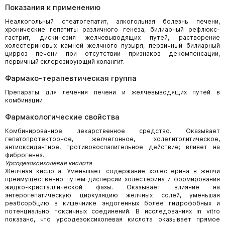
Показания к применению
Неалкогольный стеатогепатит, алкогольная болезнь печени,
хронические гепатиты различного генеза, билиарный рефлюкс-
гастрит, дискинезия желчевыводящих путей, растворение
холестериновых камней желчного пузыря, первичный билиарный
цирроз печени при отсутствии признаков декомпенсации,
первичный склерозирующий холангит.
Фармако-терапевтическая группа
Препараты для лечения печени и желчевыводящих путей в
комбинации
Фармакологические свойства
Комбинированное лекарственное средство. Оказывает
гепатопротекторное, желчегонное, холелитолитическое,
антиоксидантное, противовоспалительное действие; влияет на
фиброгенез.
Урсодезоксихолевая кислота
Желчная кислота. Уменьшает содержание холестерина в желчи
преимущественно путем дисперсии холестерина и формирования
жидко-кристаллической фазы. Оказывает влияние на
энтерогепатическую циркуляцию желчных солей, уменьшая
реабсорбцию в кишечнике эндогенных более гидрофобных и
потенциально токсичных соединений. В исследованиях in vitro
показано, что урсодезоксихолевая кислота оказывает прямое