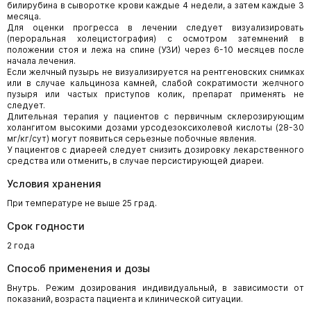
билирубина в сыворотке крови каждые 4 недели, а затем каждые 3
месяца.
Для оценки прогресса в лечении следует визуализировать
(пероральная холецистография) с осмотром затемнений в
положении стоя и лежа на спине (УЗИ) через 6-10 месяцев после
начала лечения.
Если желчный пузырь не визуализируется на рентгеновских снимках
или в случае кальциноза камней, слабой сократимости желчного
пузыря или частых приступов колик, препарат применять не
следует.
Длительная терапия у пациентов с первичным склерозирующим
холангитом высокими дозами урсодезоксихолевой кислоты (28-30
мг/кг/сут) могут появиться серьезные побочные явления.
У пациентов с диареей следует снизить дозировку лекарственного
средства или отменить, в случае персистирующей диареи.
Условия хранения
При температуре не выше 25 град.
Срок годности
2 года
Способ применения и дозы
Внутрь. Режим дозирования индивидуальный, в зависимости от
показаний, возраста пациента и клинической ситуации.