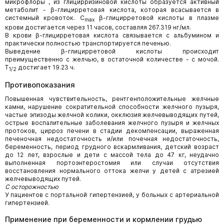
микрофлоры , из глицирризиновой кислоты образуется активный
метаболит - β-глицирретовая кислота, которая всасывается в
системный кровоток. C
β-глицирретовой кислоты в плазме
max
крови достигается через 11 часов, составляя 267.319 нг/мл.
В крови β-глицирретовая кислота связывается с альбумином и
практически полностью транспортируется печенью.
Выведение β-глицирретовой кислоты происходит
преимущественно с желчью, в остаточной количестве - с мочой.
T
достигает 19.23 ч.
1/2
Противопоказания
Повышенная чувствительность, рентгенположительные желчные
камни, нарушение сократительной способности желчного пузыря,
частые эпизоды желчной колики, окклюзия желчевыводящих путей,
острые воспалительные заболевания желчного пузыря и желчных
протоков, цирроз печени в стадии декомпенсации, выраженная
печеночная недостаточность и/или почечная недостаточность,
беременность, период грудного вскармливания, детский возраст
до 12 лет, взрослые и дети с массой тела до 47 кг, неудачно
выполненная портоэнтеростомия или случаи отсутствия
восстановления нормального оттока желчи у детей с атрезией
желчевыводящих путей.
С осторожностью
У пациентов с портальной гипертензией, у больных с артериальной
гипертензией.
Применение при беременности и кормлении грудью