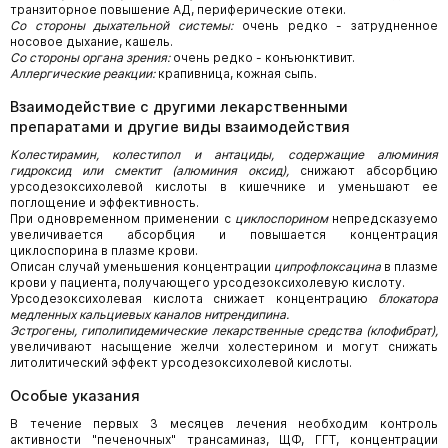
транзиторное повышение АД, периферические отеки.
Со стороны дыхательной системы:
очень редко - затрудненное
носовое дыхание, кашель.
Со стороны органа зрения:
очень редко - конъюнктивит.
Аллергические реакции:
крапивница, кожная сыпь.
Взаимодействие с другими лекарственными
препаратами и другие виды взаимодействия
Колестирамин, колестипол и антациды, содержащие алюминия
гидроксид или смектит (алюминия оксид),
снижают абсорбцию
урсодезоксихолевой кислоты в кишечнике и уменьшают ее
поглощение и эффективность.
При одновременном применении с
циклоспорином
непредсказуемо
увеличивается абсорбция и повышается концентрация
циклоспорина в плазме крови.
Описан случай уменьшения концентрации
ципрофлоксацина
в плазме
крови у пациента, получающего урсодезоксихолевую кислоту.
Урсодезоксихолевая кислота снижает концентрацию
блокатора
медленных кальциевых каналов нитрендипина.
Эстрогены, гиполипидемические лекарственные средства (клофибрат),
увеличивают насыщение желчи холестерином и могут снижать
литолитический эффект урсодезоксихолевой кислоты.
Особые указания
В течение первых 3 месяцев лечения необходим контроль
активности "печеночных" трансаминаз, ЩФ, ГГТ, концентрации