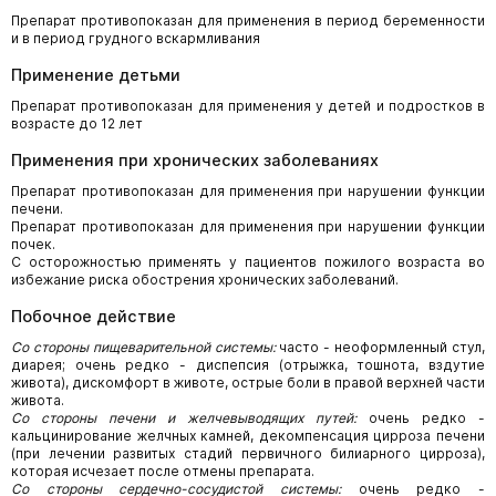
Препарат противопоказан для применения в период беременности
и в период грудного вскармливания
Применение детьми
Препарат противопоказан для применения у детей и подростков в
возрасте до 12 лет
Применения при хронических заболеваниях
Препарат противопоказан для применения при нарушении функции
печени.
Препарат противопоказан для применения при нарушении функции
почек.
С осторожностью применять у пациентов пожилого возраста во
избежание риска обострения хронических заболеваний.
Побочное действие
Со стороны пищеварительной системы:
часто - неоформленный стул,
диарея; очень редко - диспепсия (отрыжка, тошнота, вздутие
живота), дискомфорт в животе, острые боли в правой верхней части
живота.
Со стороны печени и желчевыводящих путей:
очень редко -
кальцинирование желчных камней, декомпенсация цирроза печени
(при лечении развитых стадий первичного билиарного цирроза),
которая исчезает после отмены препарата.
Со стороны сердечно-сосудистой системы:
очень редко -