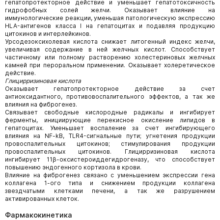
гепатопротекторное действие и уменьшает гепатотоксичность
гидрофобных солей желчи. Оказывает влияние на
иммунологические реакции, уменьшая патологическую экспрессию
HLA-антигенов класса I на гепатоцитах и подавляя продукцию
цитокинов и интерлейкинов.
Урсодезоксихолевая кислота снижает литогенный индекс желчи,
увеличивая содержание в ней желчных кислот. Способствует
частичному или полному растворению холестериновых желчных
камней при пероральном применении. Оказывает холеретическое
действие.
Глицирризиновая кислота
Оказывает гепатопротекторное действие за счет
антиоксидантного, противовоспалительного эффектов, а так же
влияния на фиброгенез.
Связывает свободные кислородные радикалы и ингибирует
ферменты, инициирующие перекисное окисление липидов в
гепатоцитах. Уменьшает воспаление за счет ингибирующего
влияния на NF-kB, TLR4-сигнальные пути; угнетения продукции
провоспалительных цитокинов; стимулирования продукции
провоспалительных цитокинов. Глицирризиновая кислота
ингибирует 11β-оксистероиддегидрогеназу, что способствует
повышению эндогенного кортизола в крови.
Влияние на фиброгенез связано с уменьшением экспрессии гена
коллагена 1-ого типа и снижением продукции коллагена
звездчатыми клетками печени, а так же разрушением
активированных клеток.
Фармакокинетика