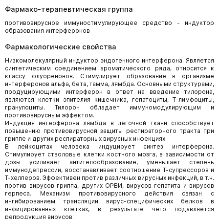
Фармако-терапевтическая группа
противовирусное иммуностимулирующее средство - индуктор
образования интерферонов
Фармакологические свойства
Низкомолекулярный индуктор эндогенного интерферона. Является
синтетическим соединением ароматического ряда, относится к
классу флуоренонов. Стимулирует образование в организме
интерферонов альфа, бета, гамма, лямбда. Основными структурами,
продуцирующими интерферон в ответ на введение тилорона,
являются клетки эпителия кишечника, гепатоциты, Т-лимфоциты,
гранулоциты. Тилорон обладает иммуномодулирующим и
противовирусным эффектом.
Индукция интерферона лямбда в легочной ткани способствует
повышению противовирусной защиты респираторного тракта при
гриппе и других респираторных вирусных инфекциях.
В лейкоцитах человека индуцирует синтез интерферона.
Стимулирует стволовые клетки костного мозга, в зависимости от
дозы усиливает антителообразование, уменьшает степень
иммунодепрессии, восстанавливает соотношение Т-супрессоров и
Т-хелперов. Эффективен против различных вирусных инфекций, в т.ч.
против вирусов гриппа, других ОРВИ, вирусов гепатита и вирусов
герпеса. Механизм противовирусного действия связан с
ингибированием трансляции вирус-специфических белков в
инфицированных клетках, в результате чего подавляется
репродукция вирусов.