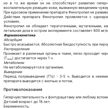
но в то же время он не способствует развитию гиперч
воспалительную реакцию кожи, вызванную введением чужер
При курсовом применении препарата Фенотропил не развива
Действие препарата Фенотропил проявляется с однокра
условиях.
Фенотропил не обладает тератогенными, мутагенными, ка
летальная доза в остром эксперименте составляет 800 мг/к
Фармакокинетика
Абсорбция
Быстро всасывается. Абсолютная биодоступность при перо
Распределение
Проникает в различные органы и ткани, легко проходит че
(Тₘₐₓ) достигается через 1 ч.
Метаболизм
Не метаболизируется в организме.
Выведение
Период полувыведения (Т½) - 3-5 ч. Выводится в неизм
препарата выводится с желчью и потом.
Противопоказания
Гиперчувствительность к фонтурацетаму или любому вспом
Детский возраст до 18 лет;
Беременность;