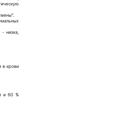
гическую
тмены".
емальных
- низка,
я в крови
й и 60 %