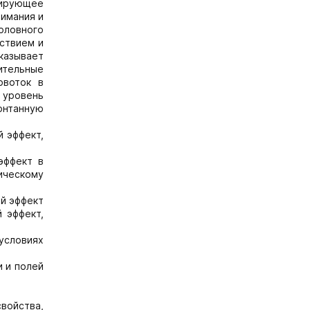
вирующее
нимания и
оловного
ствием и
казывает
ительные
овоток в
 уровень
онтанную
 эффект,
эффект в
ическому
й эффект
 эффект,
условиях
и и полей
свойства,