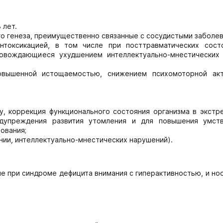
 лет.
о генеза, преимущественно связанные с сосудистыми заболе
нтоксикацией, в том числе при посттравматических сост
ровождающиеся ухудшением интеллектуально-мнестических 
овышенной истощаемостью, снижением психомоторной акт
у, коррекция функционального состояния организма в экстр
едупреждения развития утомления и для повышения умст
ования;
нии, интеллектуально-мнестических нарушений).
е при синдроме дефицита внимания с гиперактивностью, и н