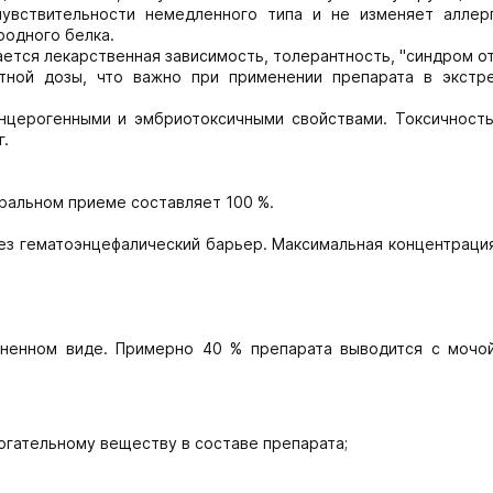
увствительности немедленного типа и не изменяет аллер
одного белка.
ется лекарственная зависимость, толерантность, "синдром о
тной дозы, что важно при применении препарата в экстр
нцерогенными и эмбриотоксичными свойствами. Токсичность 
г.
ральном приеме составляет 100 %.
рез гематоэнцефалический барьер. Максимальная концентраци
ененном виде. Примерно 40 % препарата выводится с мочо
огательному веществу в составе препарата;