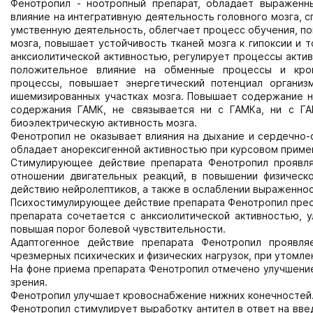
Фенотропил - ноотропный препарат, обладает выраженн
влияние на интегративную деятельность головного мозга, 
умственную деятельность, облегчает процесс обучения, п
мозга, повышает устойчивость тканей мозга к гипоксии и
анксиолитической активностью, регулирует процессы акти
положительное влияние на обменные процессы и кров
процессы, повышает энергетический потенциал организ
ишемизированных участках мозга. Повышает содержание но
содержания ГАМК, не связывается ни с ГАМКа, ни с ГА
биоэлектрическую активность мозга.
Фенотропил не оказывает влияния на дыхание и сердечно-
обладает анорексигенной активностью при курсовом приме
Стимулирующее действие препарата Фенотропил проявля
отношении двигательных реакций, в повышении физическ
действию нейролептиков, а также в ослаблении выраженнос
Психостимулирующее действие препарата Фенотропил прео
препарата сочетается с анксиолитической активностью, 
повышая порог болевой чувствительности.
Адаптогенное действие препарата Фенотропил проявля
чрезмерных психических и физических нагрузок, при утомлен
На фоне приема препарата Фенотропил отмечено улучшение 
зрения.
Фенотропил улучшает кровоснабжение нижних конечностей
Фенотропил стимулирует выработку антител в ответ на вве