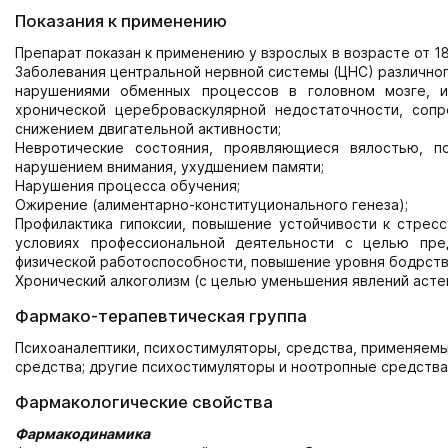
Показания к применению
Препарат показан к применению у взрослых в возрасте от 18
Заболевания центральной нервной системы (ЦНС) различног
нарушениями обменных процессов в головном мозге, и
хронической цереброваскулярной недостаточности, соп
снижением двигательной активности;
Невротические состояния, проявляющиеся вялостью, п
нарушением внимания, ухудшением памяти;
Нарушения процесса обучения;
Ожирение (алиментарно-конституционального генеза);
Профилактика гипоксии, повышение устойчивости к стресс
условиях профессиональной деятельности с целью пр
физической работоспособности, повышение уровня бодрств
Хронический алкоголизм (с целью уменьшения явлений асте
Фармако-терапевтическая группа
Психоаналептики, психостимуляторы, средства, применяемы
средства; другие психостимуляторы и ноотропные средства
Фармакологические свойства
Фармакодинамика