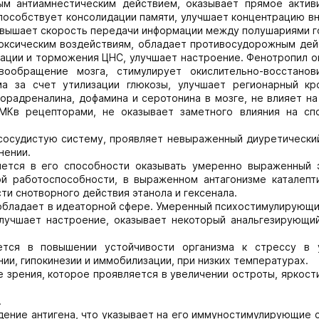
ым антиамнестическим действием, оказывает прямое акти
способствует консолидации памяти, улучшает концентрацию в
овышает скорость передачи информации между полушариями г
 токсическим воздействиям, обладает противосудорожным дей
вации и торможения ЦНС, улучшает настроение. Фенотропил о
ообращение мозга, стимулирует окислительно-восстанов
ма за счет утилизации глюкозы, улучшает регионарный кр
радреналина, дофамина и серотонина в мозге, не влияет на
МКв рецепторами, не оказывает заметного влияния на сп
сосудистую систему, проявляет невыраженный диуретический
нении.
ется в его способности оказывать умеренно выраженный 
ой работоспособности, в выраженном антагонизме каталепт
ти снотворного действия этанола и гексенала.
бладает в идеаторной сфере. Умеренный психостимулирующи
улучшает настроение, оказывает некоторый анальгезирующий
ется в повышении устойчивости организма к стрессу в 
ии, гипокинезии и иммобилизации, при низких температурах.
зрения, которое проявляется в увеличении остроты, яркост
.
дение антигена, что указывает на его иммуностимулирующие 