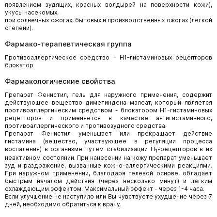
появлением зудящих, красных волдырей на поверхности кожи),
укусы насекомых,
при солнечных ожогах, бытовых и производственных ожогах (легкой
степени).
Фармако-терапевтическая группа
Противоаллергическое средство - H1-гистаминовых рецепторов
блокатор
Фармакологические свойства
Препарат Фенистил, гель для наружного применения, содержит
действующее вещество диметиндена малеат, который является
противоаллергическим средством - блокатором H1-гистаминовых
рецепторов и применяется в качестве антигистаминного,
противоаллергического и противозудного средства.
Препарат Фенистил уменьшает или прекращает действие
гистамина (вещество, участвующее в регуляции процесса
воспаления) в организме путем стабилизации H
-рецепторов в их
1
неактивном состоянии. При нанесении на кожу препарат уменьшает
зуд и раздражение, вызванные кожно-аллергическими реакциями.
При наружном применении, благодаря гелевой основе, обладает
быстрым началом действия (через несколько минут) и легким
охлаждающим эффектом. Максимальный эффект - через 1-4 часа.
Если улучшение не наступило или Вы чувствуете ухудшение через 7
дней, необходимо обратиться к врачу.