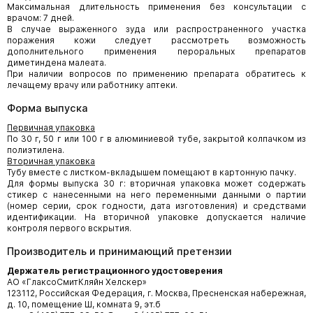
Максимальная длительность применения без консультации с
врачом: 7 дней.
В случае выраженного зуда или распространенного участка
поражения кожи следует рассмотреть возможность
дополнительного применения пероральных препаратов
диметиндена малеата.
При наличии вопросов по применению препарата обратитесь к
лечащему врачу или работнику аптеки.
Форма выпуска
Первичная упаковка
По 30 г, 50 г или 100 г в алюминиевой тубе, закрытой колпачком из
полиэтилена.
Вторичная упаковка
Тубу вместе с листком-вкладышем помещают в картонную пачку.
Для формы выпуска 30 г: вторичная упаковка может содержать
стикер с нанесенными на него переменными данными о партии
(номер серии, срок годности, дата изготовления) и средствами
идентификации. На вторичной упаковке допускается наличие
контроля первого вскрытия.
Производитель и принимающий претензии
Держатель регистрационного удостоверения
АО «ГлаксоСмитКляйн Хелскер»
123112, Российская Федерация, г. Москва, Пресненская набережная,
д. 10, помещение Ш, комната 9, эт.б