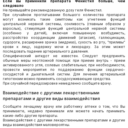
Если вы применили препарата Фенистил больше, чем
следовало
Не превышайте рекомендованную дозу геля Фенистил.
При случайном проглатывании большого количества препарата
могут возникать такие симптомы как угнетение функций
центральной нервной системы, сонливость (главным образом у
взрослых), стимуляция функций центральной нервной системы
(особенно у детей), включая повышенную возбудимсть,
расстройство координации движений (атаксия), галлюцинации,
судороги, расширение зрачка (мидриаз), сухость во рту, "приливы"
крови к лицу, задержку мочи и лихорадку. За этим может
последовать падение артериального давления.
Специфический антидот не известен. Следует предпринять
обычные меры неотложной помощи: при приеме внутрь - прием
активированного угля, солевых слабительных; при необходимости,
провести мероприятия по поддержанию функции сердечно-
сосудистой и дыхательной систем. Для лечения артериальной
гипотензии можно применять сосудосуживающие средства.
При случайной передозировке немедленно сообщите врачу.
Взаимодействие с другими лекарственными
препаратами и другие виды взаимодействия
Сообщите лечащему врачу или работнику аптеки о том, что Вы
принимаете, недавно принимали или можете начать принимать
какие-либо другие препараты.
Взаимодействия с другими лекарственными препаратами и другие
виды взаимодействия маловероятны.