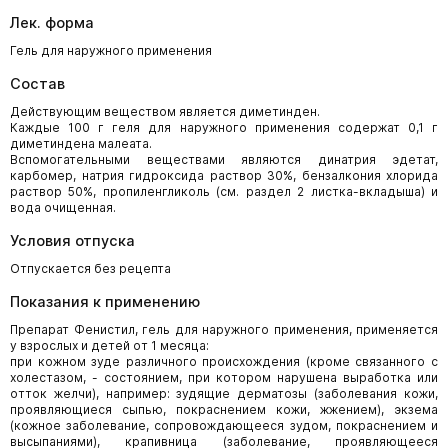
Лек. форма
Гель для наружного применения
Состав
Действующим веществом является диметинден.
Каждые 100 г геля для наружного применения содержат 0,1 г
диметиндена малеата.
Вспомогательными веществами являются динатрия эдетат,
карбомер, натрия гидроксида раствор 30%, бензалкония хлорида
раствор 50%, пропиленгликоль (см. раздел 2 листка-вкладыша) и
вода очищенная.
Условия отпуска
Отпускается без рецепта
Показания к применению
Препарат Фенистил, гель для наружного применения, применяется
у взрослых и детей от 1 месяца:
при кожном зуде различного происхождения (кроме связанного с
холестазом, - состоянием, при котором нарушена выработка или
отток желчи), например: зудящие дерматозы (заболевания кожи,
проявляющиеся сыпью, покраснением кожи, жжением), экзема
(кожное заболевание, сопровождающееся зудом, покраснением и
высыпаниями), крапивница (заболевание, проявляющееся