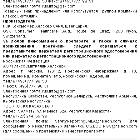
тел.: 8 (495) 777-98-50 Факс: 8 (495) 777-98-51
Электронная почта: rus.info@gsk.com
Товарный знак принадлежит или используется Группой Компаний
ГлаксоСмитКляйн.
Производитель
ГСК Консьюмер Хелскер САРЛ, Швейцария.
GSK Consumer Healthcare SARL, Route de 'Etraz, 1260 Nyon,
Switzerland.
За любой информацией о препарате, а также в случаях
возникновения претензий следует обращаться к
представителю держателя регистрационного удостоверения
или держателю регистрационного удостоверения:
Российская Федерация
АО «ГлаксоСмитКляйн Хелскер»
Адрес: г. Москва, 123112, Пресненская набережная, д. 10,
помещение Ш, комната 9, эт.б, Российская Федерация
тел.: 8 (495) 777-98-50
Факс: 8 (495) 777-98-51
Электронная почта: rus.info@gsk.com
Республика Казахстан, Республика Беларусь, Республика Армения,
Кыргызская Республика
ТОО «ГСК КХ КАЗАХСТАН»
Адрес: г. Алматы, ул. Манаса, 32А, Республика Казахстан
тел.: 8 (727) 244-69-99
Электронная почта: SafetyReportingEMEA@haleon.com (для
сообщений о нежелательных явлениях), CIS.LOC-PQC@haleon.com
(для сообщений о претензиях к качеству препарата)