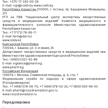
Тел.: +375-17-242-00-29
E-mail: rcpl@rceth.by www.rceth.by
Республика Казахстан
010000, г. Астана, пр. Бауыржана Момышулы,
2/3
РГП на ПХВ "Национальный центр экспертизы лекарственных
средств и медицинских изделий" Комитета медицинского и
фармацевтического контроля Министерства здравоохранения
Республики Казахстан
Тел.: +7 (7172) 78-99-11
E-mail: farm@dari.kz
www.ndda.kz
Кыргызская Республика
720044, г. Бишкек, ул. 3-я линия, 25
Департамент лекарственных средств и медицинских изделий при
Министерстве здравоохранения Кыргызской Республики
Тел.: I 996(312)21-92-88
E-mail: vigilance@pharm.kg
www.pharm.kg
Российская Федерация
109074, г. Москва, Славянская площадь, д. 4, стр. 1
Федеральная служба по надзору в сфере здравоохранения
(Росздравнадзор)
Тел.: +7 (499) 578-06-70, +7 (499) 578-02-20, +7 (800) 550-99-03
E-mail: pharm@roszdravnadzor.gov.ru
www.roszdravnadzor.ru
Передозировка