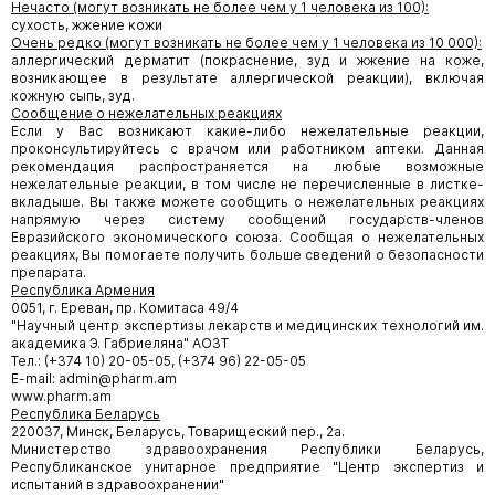
Нечасто (могут возникать не более чем у 1 человека из 100):
сухость, жжение кожи
Очень редко (могут возникать не более чем у 1 человека из 10 000):
аллергический дерматит (покраснение, зуд и жжение на коже,
возникающее в результате аллергической реакции), включая
кожную сыпь, зуд.
Сообщение о нежелательных реакциях
Если у Вас возникают какие-либо нежелательные реакции,
проконсультируйтесь с врачом или работником аптеки. Данная
рекомендация распространяется на любые возможные
нежелательные реакции, в том числе не перечисленные в листке-
вкладыше. Вы также можете сообщить о нежелательных реакциях
напрямую через систему сообщений государств-членов
Евразийского экономического союза. Сообщая о нежелательных
реакциях, Вы помогаете получить больше сведений о безопасности
препарата.
Республика Армения
0051, г. Ереван, пр. Комитаса 49/4
"Научный центр экспертизы лекарств и медицинских технологий им.
академика Э. Габриеляна" АОЗТ
Тел.: (+374 10) 20-05-05, (+374 96) 22-05-05
E-mail: admin@pharm.am
www.pharm.am
Республика Беларусь
220037, Минск, Беларусь, Товарищеский пер., 2а.
Министерство здравоохранения Республики Беларусь,
Республиканское унитарное предприятие "Центр экспертиз и
испытаний в здравоохранении"