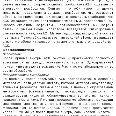
лежит необратимое ингибирование циклооксигеназы (ЦОГ-1), в
результате чего блокируется синтез тромбоксана А2 и подавляется
агрегация тромбоцитов. Считают, что АСК имеет и другие
механизмы подавления агрегации тромбоцитов, что расширяет
область ее применения при различных сосудистых заболеваниях.
АСК обладает также противовоспалительным, обезболивающим,
жаропонижающим эффектом. Противовоспалительный эффект
связан с уменьшением кровотока вследствие ингибирования
синтеза простагландина Е2 . Магния гидроксид, входящий в состав
препарата Фазостабил, оказывает антацидный эффект и защищает
слизистую оболочку желудочно-кишечного тракта от воздействия
АСК.
Фармакокинетика
Всасывание
После приема внутрь АСК быстро и практически полностью
всасывается из желудочно-кишечного тракта. Одновременный
прием пищи замедляет всасывание. Частично метаболизируется во
время абсорбции.
Распределение и метаболизм
Во время и после всасывания АСК превращается в основной
метаболит – салициловую кислоту, которая метаболизируется под
влиянием ферментов, главным образом, в печени с образованием
метаболитов (фенилсалицилата, глюкуронида салицилат и
салицилуровая кислота), обнаруживаемых во многих тканях и
жидкостях организма. У женщин процесс метаболизма происходит
медленнее (меньшая активность ферментов в сыворотке крови).
Максимальная концентрация АСК в плазме крови достигается
через 10-20 минут после приема внутрь, салициловой кислоты -