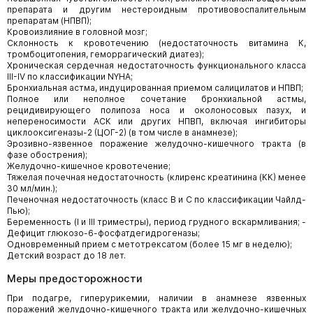
препарата и другим нестероидным противовоспалительным
препаратам (НПВП);
Кровоизлияние в головной мозг;
Склонность к кровотечению (недостаточность витамина К,
тромбоцитопения, геморрагический диатез);
Хроническая сердечная недостаточность функционального класса
III-IV по классификации NYHA;
Бронхиальная астма, индуцированная приемом салицилатов и НПВП;
Полное или неполное сочетание бронхиальной астмы,
рецидивирующего полипоза носа и околоносовых пазух, и
непереносимости АСК или других НПВП, включая ингибиторы
циклооксигеназы-2 (ЦОГ-2) (в том числе в анамнезе);
Эрозивно-язвенное поражение желудочно-кишечного тракта (в
фазе обострения);
Желудочно-кишечное кровотечение;
Тяжелая почечная недостаточность (клиренс креатинина (КК) менее
30 мл/мин.);
Печеночная недостаточность (класс В и С по классификации Чайлд-
Пью);
Беременность (I и III триместры), период грудного вскармливания; -
Дефицит глюкозо-6-фосфатдегидрогеназы;
Одновременный прием с метотрексатом (более 15 мг в неделю);
Детский возраст до 18 лет.
Меры предосторожности
При подагре, гиперурикемии, наличии в анамнезе язвенных
поражений желудочно-кишечного тракта или желудочно-кишечных