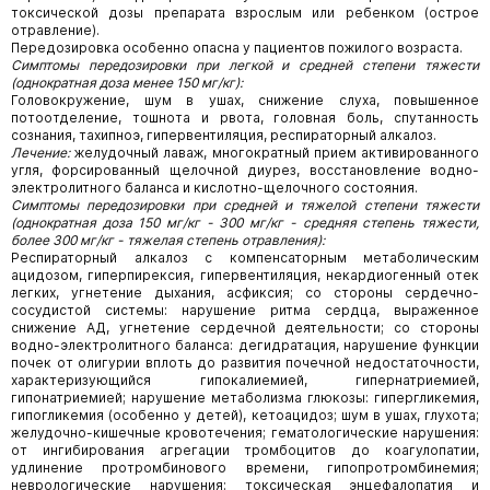
токсической дозы препарата взрослым или ребенком (острое
отравление).
Передозировка особенно опасна у пациентов пожилого возраста.
Симптомы передозировки при легкой и средней степени тяжести
(однократная доза менее 150 мг/кг):
Головокружение, шум в ушах, снижение слуха, повышенное
потоотделение, тошнота и рвота, головная боль, спутанность
сознания, тахипноэ, гипервентиляция, респираторный алкалоз.
Лечение:
желудочный лаваж, многократный прием активированного
угля, форсированный щелочной диурез, восстановление водно-
электролитного баланса и кислотно-щелочного состояния.
Симптомы передозировки при средней и тяжелой степени тяжести
(однократная доза 150 мг/кг - 300 мг/кг - средняя степень тяжести,
более 300 мг/кг - тяжелая степень отравления):
Респираторный алкалоз с компенсаторным метаболическим
ацидозом, гиперпирексия, гипервентиляция, некардиогенный отек
легких, угнетение дыхания, асфиксия; со стороны сердечно-
сосудистой системы: нарушение ритма сердца, выраженное
снижение АД, угнетение сердечной деятельности; со стороны
водно-электролитного баланса: дегидратация, нарушение функции
почек от олигурии вплоть до развития почечной недостаточности,
характеризующийся гипокалиемией, гипернатриемией,
гипонатриемией; нарушение метаболизма глюкозы: гипергликемия,
гипогликемия (особенно у детей), кетоацидоз; шум в ушах, глухота;
желудочно-кишечные кровотечения; гематологические нарушения:
от ингибирования агрегации тромбоцитов до коагулопатии,
удлинение протромбинового времени, гипопротромбинемия;
неврологические нарушения: токсическая энцефалопатия и