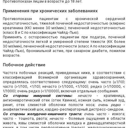
Противопоказан лицам в возрасте до 18 лет.
Применения при хронических заболеваниях
Противопоказан пациентам с хронической сердечной
недостаточностью, тяжелой почечной недостаточностью (клиренс
креатинина (КК) менее 30 мл/мин.); печеночной недостаточностью
(класс В и С по классификации Чайлд-Пью).
Применять с осторожностью пациентам при подагре, почечной
недостаточности легкой и умеренной степени тяжести (КК более
30 мл/мин), печеночной недостаточности (класс А по классификации
Чайлд-Пью), бронхиальной астме, при сахарном диабете, пожилом
возрасте.
Побочное действие
Частота побочных реакций, приведенных ниже, в соответствии с
классификацией Всемирной организации здравоохранения,
определялась соответственно следующему: очень часто (≥1/10);
часто (>1/100, <1/10); нечасто (>1/1000, <1/100); редко (>1/10000, <
1/1000); очень редко (<1/10000), включая отдельные сообщения.
Со стороны иммунной системы:
нечасто
- крапивница,
ангионевротический отек (отек Квинке), кожная сыпь, кожный зуд,
ринит, отек слизистой оболочки полости носа;
очень редко
-
анафилактический шок, кардио-респираторный дистресс-синдром.
Со стороны желудочно-кишечного тракта:
очень часто
- изжога;
часто - тошнота, рвота;
нечасто
- болевые ощущения в области
живота, язвы слизистой оболочки желудка и двенадцатиперстной
кишки, в том числе перфоративные (редко), желудочнокишечные