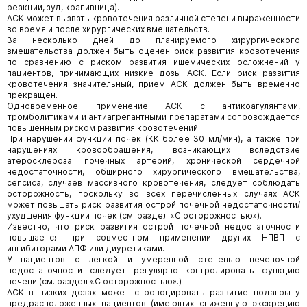
реакции, зуд, крапивница).
АСК может вызвать кровотечения различной степени выраженности
во время и после хирургических вмешательств.
За несколько дней до планируемого хирургического
вмешательства должен быть оценен риск развития кровотечения
по сравнению с риском развития ишемических осложнений у
пациентов, принимающих низкие дозы АСК. Если риск развития
кровотечения значительный, прием АСК должен быть временно
прекращен.
Одновременное применение АСК с антикоагулянтами,
тромболитиками и антиагрегантными препаратами сопровождается
повышенным риском развития кровотечений.
При нарушении функции почек (КК более 30 мл/мин), а также при
нарушениях кровообращения, возникающих вследствие
атеросклероза почечных артерий, хронической сердечной
недостаточности, обширного хирургического вмешательства,
сепсиса, случаев массивного кровотечения, следует соблюдать
осторожность, поскольку во всех перечисленных случаях АСК
может повышать риск развития острой почечной недостаточности/
ухудшения функции почек (см. раздел «С осторожностью»).
Известно, что риск развития острой почечной недостаточности
повышается при совместном применении других НПВП с
ингибиторами АПФ или диуретиками.
У пациентов с легкой и умеренной степенью печеночной
недостаточности следует регулярно контролировать функцию
печени (см. раздел «С осторожностью».)
АСК в низких дозах может спровоцировать развитие подагры у
предрасположенных пациентов (имеющих сниженную экскрецию