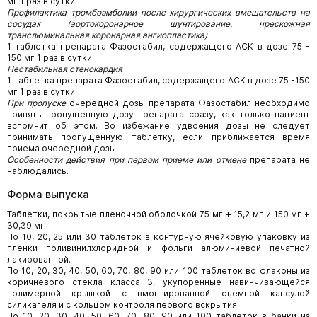
мг 1 раз в сутки.
Профилактика тромбоэмболии после хирургических вмешательств на
сосудах (аортокоронарное шунтирование, чрескожная
транслюминальная коронарная ангиопластика)
1 таблетка препарата Фазостабил, содержащего АСК в дозе 75 -
150 мг 1 раз в сутки.
Нестабильная стенокардия
1 таблетка препарата Фазостабил, содержащего АСК в дозе 75 -150
мг 1 раз в сутки.
При пропуске
очередной дозы препарата Фазостабил необходимо
принять пропущенную дозу препарата сразу, как только пациент
вспомнит об этом. Во избежание удвоения дозы не следует
принимать пропущенную таблетку, если приближается время
приема очередной дозы.
Особенности действия при первом приеме или отмене
препарата не
наблюдались.
Форма выпуска
Таблетки, покрытые пленочной оболочкой 75 мг + 15,2 мг и 150 мг +
30,39 мг.
По 10, 20, 25 или 30 таблеток в контурную ячейковую упаковку из
пленки поливинилхлоридной и фольги алюминиевой печатной
лакированной.
По 10, 20, 30, 40, 50, 60, 70, 80, 90 или 100 таблеток во флаконы из
коричневого стекла класса 3, укупоренные навинчивающейся
полимерной крышкой с вмонтированной съемной капсулой
силикагеля и с кольцом контроля первого вскрытия.
По 10, 20, 30, 40, 50, 60, 70, 80, 90 или 100 таблеток в банки из