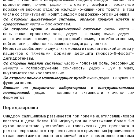
кровотечения;
очень редко
- стоматит, эзофагит, эрозивные
поражения верхних отделов желудочно-кишечного тракта (в том
числе со стриктурами), колит, синдром раздраженного кишечника.
Со стороны дыхательной системы, органов грудной клетки и
средостения:
часто
— бронхоспазм.
Со стороны крови и лимфатической системы:
очень часто
-
повышенная кровоточивость;
редко
- анемия;
очень редко
-
апластическая анемия, гипопротромбинемия, тромбоцитопения,
нейтропения, лейкопения, эозинофилия, агранулоцитоз.
Имеются сообщения о случаях гемолиза и гемолитической анемии у
пациентов с тяжелыми формами дефицита глюкозо-6-фосфат-
дегидрогеназы.
Со стороны нервной системы:
часто
- головная боль, бессонница;
нечасто
- головокружение, сонливость;
редко
- шум в ушах,
внутримозговое кровоизлияние.
Со стороны почек и мочевыводящих путей:
очень редко
- нарушение
функции почек.
Влияние на результаты лабораторных и инструментальных
исследований:
редко
- повышение активности «печеночных»
ферментов.
Передозировка
Синдром салицилизма развивается при приеме ацетилсалициловой
кислоты в дозе более 100 мг/кг/сутки на протяжении более 2-х
суток вследствие употребления токсических доз препарата в
рамках неправильного терапевтического применения (хроническое
отравление) или однократного случайного или намеренного приема