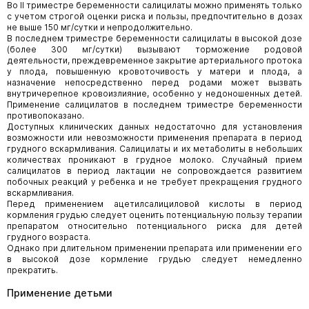
Во II триместре беременности салицилаты можно применять только
с учетом строгой оценки риска и пользы, предпочтительно в дозах
не выше 150 мг/сутки и непродолжительно.
В последнем триместре беременности салицилаты в высокой дозе
(более 300 мг/сутки) вызывают торможение родовой
деятельности, преждевременное закрытие артериального протока
у плода, повышенную кровоточивость у матери и плода, а
назначение непосредственно перед родами может вызвать
внутричерепное кровоизлияние, особенно у недоношенных детей.
Применение салицилатов в последнем триместре беременности
противопоказано.
Доступных клинических данных недостаточно для установления
возможности или невозможности применения препарата в период
грудного вскармливания. Салицилаты и их метаболиты в небольших
количествах проникают в грудное молоко. Случайный прием
салицилатов в период лактации не сопровождается развитием
побочных реакций у ребенка и не требует прекращения грудного
вскармливания.
Перед применением ацетилсалициловой кислоты в период
кормления грудью следует оценить потенциальную пользу терапии
препаратом относительно потенциального риска для детей
грудного возраста.
Однако при длительном применении препарата или применении его
в высокой дозе кормление грудью следует немедленно
прекратить.
Применение детьми