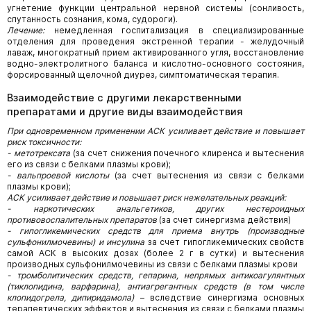
угнетение функции центральной нервной системы (сонливость,
спутанность сознания, кома, судороги).
Лечение:
немедленная госпитализация в специализированные
отделения для проведения экстренной терапии - желудочный
лаваж, многократный прием активированного угля, восстановление
водно-электролитного баланса и кислотно-основного состояния,
форсированный щелочной диурез, симптоматическая терапия.
Взаимодействие с другими лекарственными
препаратами и другие виды взаимодействия
При одновременном применении АСК усиливает действие и повышает
риск токсичности:
- метотрексата
(за счет снижения почечного клиренса и вытеснения
его из связи с белками плазмы крови);
- вальпроевой кислоты
(за счет вытеснения из связи с белками
плазмы крови);
АСК усиливает действие и повышает риск нежелательных реакций:
- наркотических анальгетиков, других нестероидных
противовоспалительных препаратов
(за счет синергизма действия)
- гипогликемических средств для приема внутрь (производные
сульфонилмочевины) и инсулина
за счет гипогликемических свойств
самой АСК в высоких дозах (более 2 г в сутки) и вытеснения
производных сульфонилмочевины из связи с белками плазмы крови
- тромболитических средств, гепарина, непрямых антикоагулянтных
(тиклопидина, варфарина), антиагрегантных средств (в том числе
клопидогрела, дипиридамола)
– вследствие синергизма основных
терапевтических эффектов и вытеснения из связи с белками плазмы