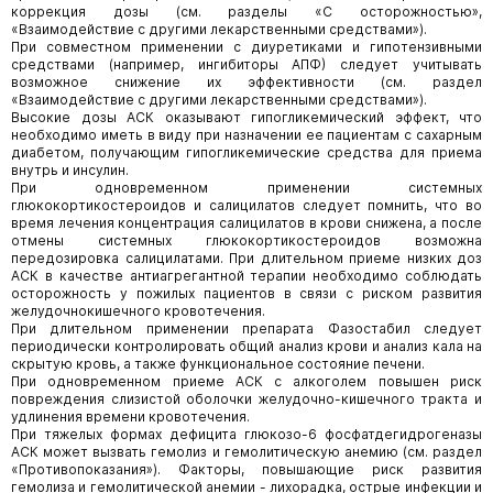
коррекция дозы (см. разделы «С осторожностью»,
«Взаимодействие с другими лекарственными средствами»).
При совместном применении с диуретиками и гипотензивными
средствами (например, ингибиторы АПФ) следует учитывать
возможное снижение их эффективности (см. раздел
«Взаимодействие с другими лекарственными средствами»).
Высокие дозы АСК оказывают гипогликемический эффект, что
необходимо иметь в виду при назначении ее пациентам с сахарным
диабетом, получающим гипогликемические средства для приема
внутрь и инсулин.
При одновременном применении системных
глюкокортикостероидов и салицилатов следует помнить, что во
время лечения концентрация салицилатов в крови снижена, а после
отмены системных глюкокортикостероидов возможна
передозировка салицилатами. При длительном приеме низких доз
АСК в качестве антиагрегантной терапии необходимо соблюдать
осторожность у пожилых пациентов в связи с риском развития
желудочнокишечного кровотечения.
При длительном применении препарата Фазостабил следует
периодически контролировать общий анализ крови и анализ кала на
скрытую кровь, а также функциональное состояние печени.
При одновременном приеме АСК с алкоголем повышен риск
повреждения слизистой оболочки желудочно-кишечного тракта и
удлинения времени кровотечения.
При тяжелых формах дефицита глюкозо-6 фосфатдегидрогеназы
АСК может вызвать гемолиз и гемолитическую анемию (см. раздел
«Противопоказания»). Факторы, повышающие риск развития
гемолиза и гемолитической анемии - лихорадка, острые инфекции и