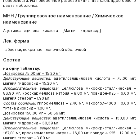
поверхности. На поперечном разрезе видны два слоя: ядро белого
цвета и оболочка.
МНН / Группировочное наименование / Химическое
наименование
Ацетилсалициловая кислота + [Магния гидроксид]
Лек. форма
таблетки, покрытые пленочной оболочкой
Состав
на одну таблетку:
Дозировка 75,00 мг + 15,20 мг:
Действующие вещества:
ацетилсалициловая кислота – 75,00 мг;
магния гидроксид – 15,20 мг.
Вспомогательные вещества:
целлюлоза микрокристаллическая –
83,90 мг, кроскармеллоза натрия – 8,00 мг, повидон-К25 – 6,00 мг,
магния стеарат – 1,90 мг.
Состав оболочки:
гипромеллоза – 2,40 мг, макрогол-4000 – 0,60 мг,
титана диоксид – 1,00 мг.
Дозировка 150,00 мг + 30,39 мг:
Действующие вещества:
ацетилсалициловая кислота – 150,00 мг;
магния гидроксид – 30,39 мг.
Вспомогательные вещества:
целлюлоза микрокристаллическая –
167,81 мг, кроскармеллоза натрия – 16,00 мг, повидон-К25 – 12,00 мг,
магния стеарат – 3,80 мг.