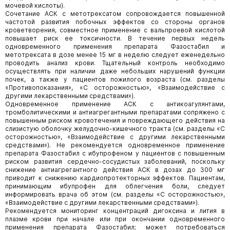
мочевой кислоты).
Сочетание АСК с метотрексатом сопровождается повышенной
частотой развития побочных эффектов со стороны органов
кроветворения, совместное применение с вальпроевой кислотой
повышает риск ее токсичности. В течение первых недель
одновременного применения препарата Фазостабил и
метотрексата в дозе менее 15 мг в неделю следует еженедельно
проводить анализ крови. Тщательный контроль необходимо
осуществлять при наличии даже небольших нарушений функции
почек, а также у пациентов пожилого возраста (см. разделы
«Противопоказания», «С осторожностью», «Взаимодействие с
другими лекарственными средствами»).
Одновременное применение АСК с антикоагулянтами,
тромболитическими и антиагрегантными препаратами сопряжено с
повышенным риском кровотечения и повреждающего действия на
слизистую оболочку желудочно-кишечного тракта (см. разделы «С
осторожностью», «Взаимодействие с другими лекарственными
средствами»). Не рекомендуется одновременное применение
препарата Фазостабил с ибупрофеном у пациентов с повышенным
риском развития сердечно-сосудистых заболеваний, поскольку
снижение антиагрегантного действия АСК в дозах до 300 мг
приводит к снижению кардиопротекторных эффектов. Пациентам,
принимающим ибупрофен для облегчения боли, следует
информировать врача об этом (см. разделы «С осторожностью»,
«Взаимодействие с другими лекарственными средствами»).
Рекомендуется мониторинг концентраций дигоксина и лития в
плазме крови при начале или при окончании одновременного
применения препарата Фазостабил; может потребоваться