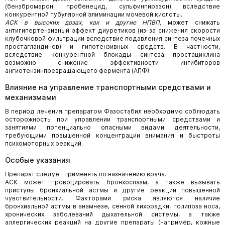
(бензбромарон, пробенецид, сульфинпиразон) вследствие
конкурентной тубулярной элиминации мочевой кислоты.
АСК в высоких дозах, как и другие НПВП,
может снижать
антигипертензивный эффект диуретиков (из-за снижения скорости
клубочковой фильтрации вследствие подавления синтеза почечных
простагландинов) и гипотензивных средств. В частности,
вследствие конкурентной блокады синтеза простациклина
возможно снижение эффективности ингибиторов
ангиотензинпревращающего фермента (АПФ).
Влияние на управление транспортными средствами и
механизмами
В период лечения препаратом Фазостабил необходимо соблюдать
осторожность при управлении транспортными средствами и
занятиями потенциально опасными видами деятельности,
требующими повышенной концентрации внимания и быстроты
психомоторных реакций.
Особые указания
Препарат следует применять по назначению врача.
АСК может провоцировать бронхоспазм, а также вызывать
приступы бронхиальной астмы и другие реакции повышенной
чувствительности. Факторами риска являются наличие
бронхиальной астмы в анамнезе, сенной лихорадки, полипоза носа,
хронических заболеваний дыхательной системы, а также
аллергических реакций на другие препараты (например, кожные