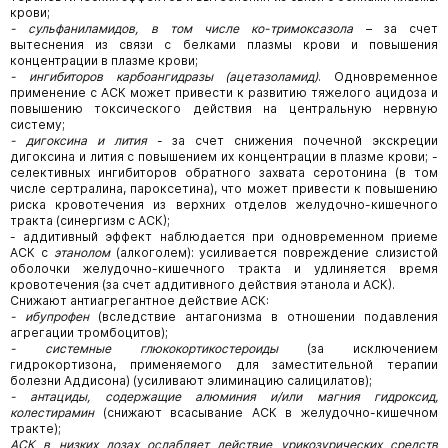
крови;
- сульфаниламидов, в том числе ко-тримоксазола
– за счет
вытеснения из связи с белками плазмы крови и повышения
концентрации в плазме крови;
- ингибиторов карбоангидразы (ацетазоламид)
. Одновременное
применение с АСК может привести к развитию тяжелого ацидоза и
повышению токсического действия на центральную нервную
систему;
- дигоксина и лития
- за счет снижения почечной экскреции
дигоксина и лития с повышением их концентрации в плазме крови; -
селективных ингибиторов обратного захвата серотонина (в том
числе сертралина, пароксетина), что может привести к повышению
риска кровотечения из верхних отделов желудочно-кишечного
тракта (синергизм с АСК);
- аддитивный эффект наблюдается при одновременном приеме
АСК с
этанолом
(алкоголем): усиливается повреждение слизистой
оболочки желудочно-кишечного тракта и удлиняется время
кровотечения (за счет аддитивного действия этанола и АСК).
Снижают антиагрегантное действие АСК:
- ибупрофен
(вследствие антагонизма в отношении подавления
агрегации тромбоцитов);
- системные глюкокортикостероиды
(за исключением
гидрокортизона, применяемого для заместительной терапии
болезни Аддисона) (усиливают элиминацию салицилатов);
- антациды, содержащие алюминия и/или магния гидроксид,
колестирамин
(снижают всасывание АСК в желудочно-кишечном
тракте);
АСК в низких дозах ослабляет действие урикозурических средств