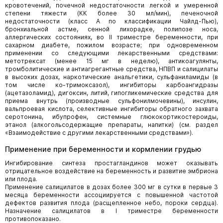
кровотечений, почечной недостаточности легкой и умеренной
степени тяжести (КК более 30 мл/мин), печеночной
недостаточности (класс А по классификации Чайлд-Пью),
бронхиальной астме, сенной лихорадке, полипозе носа,
аллергических состояниях, во II триместре беременности, при
сахарном диабете, пожилом возрасте; при одновременном
применении со следующими лекарственными средствами:
метотрексат (менее 15 мг в неделю), антикоагулянты,
тромболитические и антиагрегантные средства, НПВП и салицилаты
в высоких дозах, наркотические анальгетики, сульфаниламиды (в
том числе ко-тримоксазол), ингибиторы карбоангидразы
(ацетазоламид), дигоксин, литий, гипогликемические средства для
приема внутрь (производные сульфонилмочевины), инсулин,
вальпроевая кислота, селективные ингибиторы обратного захвата
серотонина, ибупрофен, системные глюкокортикостероиды,
этанол (алкогольсодержащие препараты, напитки) (см. раздел
«Взаимодействие с другими лекарственными средствами»).
Применение при беременности и кормлении грудью
Ингибирование синтеза простагландинов может оказывать
отрицательное воздействие на беременность и развитие эмбриона
или плода.
Применение салицилатов в дозах более 300 мг в сутки в первые 3
месяца беременности ассоциируется с повышенной частотой
дефектов развития плода (расщепленное небо, пороки сердца).
Назначение салицилатов в I триместре беременности
противопоказано.