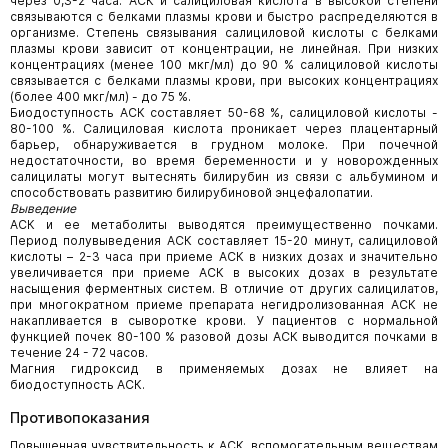
через 0,3-2 часа. АСК и салициловая кислота в высокой степени
связываются с белками плазмы крови и быстро распределяются в
организме. Степень связывания салициловой кислоты с белками
плазмы крови зависит от концентрации, не линейная. При низких
концентрациях (менее 100 мкг/мл) до 90 % салициловой кислоты
связывается с белками плазмы крови, при высоких концентрациях
(более 400 мкг/мл) - до 75 %.
Биодоступность АСК составляет 50-68 %, салициловой кислоты -
80-100 %. Салициловая кислота проникает через плацентарный
барьер, обнаруживается в грудном молоке. При почечной
недостаточности, во время беременности и у новорожденных
салицилаты могут вытеснять билирубин из связи с альбумином и
способствовать развитию билирубиновой энцефалопатии.
Выведение
АСК и ее метаболиты выводятся преимущественно почками.
Период полувыведения АСК составляет 15-20 минут, салициловой
кислоты – 2-3 часа при приеме АСК в низких дозах и значительно
увеличивается при приеме АСК в высоких дозах в результате
насыщения ферментных систем. В отличие от других салицилатов,
при многократном приеме препарата негидролизованная АСК не
накапливается в сыворотке крови. У пациентов с нормальной
функцией почек 80-100 % разовой дозы АСК выводится почками в
течение 24 - 72 часов.
Магния гидроксид в применяемых дозах не влияет на
биодоступность АСК.
Противопоказания
Повышенная чувствительность к АСК, вспомогательным веществам