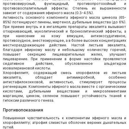
противовирусный, фунгицидный, противопротозойный и
противовоспалительный эффекты. Степень их выраженности
зависит от содержания эфирного масла (0.3-4.5%).
Активность основного компонента эфирного масла цинеола (65-
85%) потенцируют пинены, миртенол, дубильные вещества (до 6%).
При приеме внутрь и в ингаляциях препараты эвкалипта вызывают
отхаркивающий, муколитический и бронхолитический эффекты, а
при нанесении на кожу вяжущее, антиэкссудативное,
противозудное, анестезирующее, а в более высоких концентрациях
местнораздражающее действие. Настой листьев эвкалипта,
благодаря эфирному маслу и небольшому количеству горечей,
повышает секрецию пищеварительных желез, улучшает
пищеварение. При применении в форме настойки проявляется
седативное действие, обусловленное альдегидом
изовалериановой кислоты.
Хлорофиллипт, содержащий смесь хлорофиллов из листьев
эвкалипта, обладает антимикробной, особенно
антистафилококковой, активностью, стимулирует процессы
регенерации. Компоненты эфирного масла вместе с органическими
кислотами, дубильными веществами и микроэлементами
марганцем, цинком, селеном повышают устойчивость тканей к
гипоксии различного генеза.
Противопоказания
Повышенная чувствительность к компонентам эфирного масла и
хлорофиллипту; атрофия слизистых оболочек верхних дыхательных
путей.