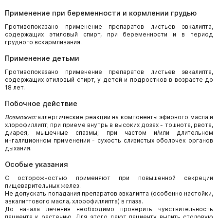
Применение при беременности и кормлении грудью
Противопоказано применение препаратов листьев эвкалипта,
содержащих этиловый спирт, при беременности и в период
грудного вскармливания.
Применение детьми
Противопоказано применение препаратов листьев эвкалипта,
содержащих этиловый спирт, у детей и подростков в возрасте до
18 лет.
Побочное действие
Возможно:
аллергические реакции на компоненты эфирного масла и
хлорофиллипт; при приеме внутрь в высоких дозах - тошнота, рвота,
диарея, мышечные спазмы; при частом и/или длительном
ингаляционном применении - сухость слизистых оболочек органов
дыхания.
Особые указания
С осторожностью применяют при повышенной секреции
пищеварительных желез.
Не допускать попадания препаратов эвкалипта (особенно настойки,
эвкалиптового масла, хлорофиллипта) в глаза.
До начала лечения необходимо проверить чувствительность
пациента к растению. Для этого дают пациенту выпить столовую