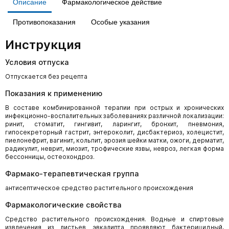
Описание
Фармакологическое действие
Противопоказания
Особые указания
Инструкция
Условия отпуска
Отпускается без рецепта
Показания к применению
В составе комбинированной терапии при острых и хронических
инфекционно-воспалительных заболеваниях различной локализации:
ринит, стоматит, гингивит, ларингит, бронхит, пневмония,
гипосекреторный гастрит, энтероколит, дисбактериоз, холецистит,
пиелонефрит, вагинит, кольпит, эрозия шейки матки, ожоги, дерматит,
радикулит, неврит, миозит, трофические язвы, невроз, легкая форма
бессонницы, остеохондроз.
Фармако-терапевтическая группа
антисептическое средство растительного происхождения
Фармакологические свойства
Средство растительного происхождения. Водные и спиртовые
извлечения из листьев эвкалипта проявляют бактерицидный,