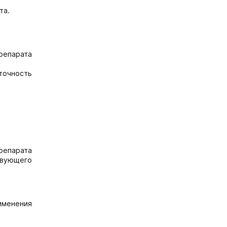
та.
репарата
точность
репарата
ствующего
именения