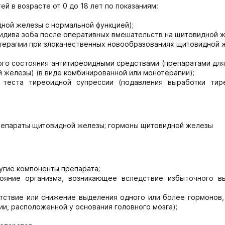
й в возрасте от 0 до 18 лет по показаниям:
ной железы с нормальной функцией);
цидива зоба после оперативных вмешательств на щитовидной ж
терапии при злокачественных новообразованиях щитовидной 
ого состояния антитиреоидными средствами (препаратами для
й железы) (в виде комбинированной или монотерапии);
 теста тиреоидной супрессии (подавления выработки тир
репараты щитовидной железы; гормоны щитовидной железы
ругие компоненты препарата;
тояние организма, возникающее вследствие избыточного в
утствие или снижение выделения одного или более гормонов,
и, расположенной у основания головного мозга);