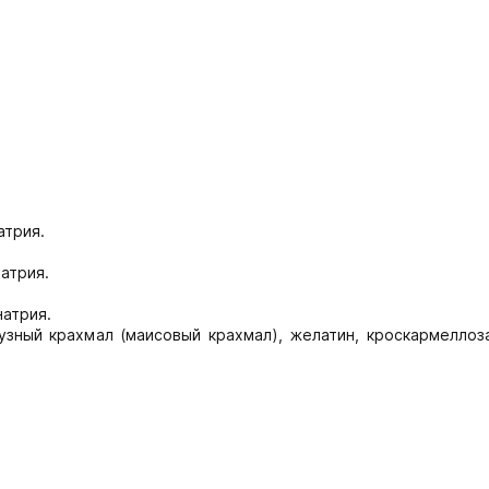
атрия.
атрия.
атрия.
зный крахмал (маисовый крахмал), желатин, кроскармеллоза