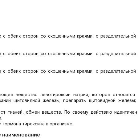
е с обеих сторон со скошенными краями, с разделительной 
е с обеих сторон со скошенными краями, с разделительной 
е с обеих сторон со скошенными краями, с разделительной 
ющее вещество левотироксин натрия, которое относится 
ваний щитовидной железы; препараты щитовидной железы;
ост тканей, обмен веществ. По своему действию идентичен
.
 гормона тироксина в организме.
е наименование