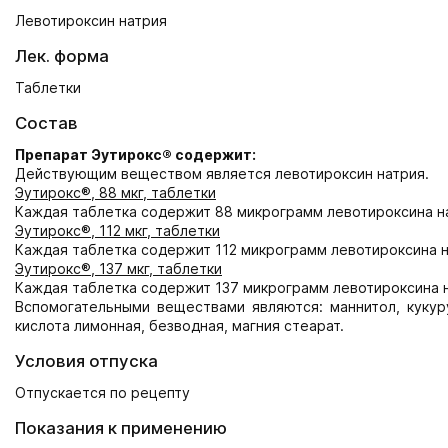
Левотироксин натрия
Лек. форма
Таблетки
Состав
Препарат Эутирокс® содержит:
Действующим веществом является левотироксин натрия.
Эутирокс®, 88 мкг, таблетки
Каждая таблетка содержит 88 микрограмм левотироксина н
Эутирокс®, 112 мкг, таблетки
Каждая таблетка содержит 112 микрограмм левотироксина н
Эутирокс®, 137 мкг, таблетки
Каждая таблетка содержит 137 микрограмм левотироксина н
Вспомогательными веществами являются: маннитол, кукуру
кислота лимонная, безводная, магния стеарат.
Условия отпуска
Отпускается по рецепту
Показания к применению