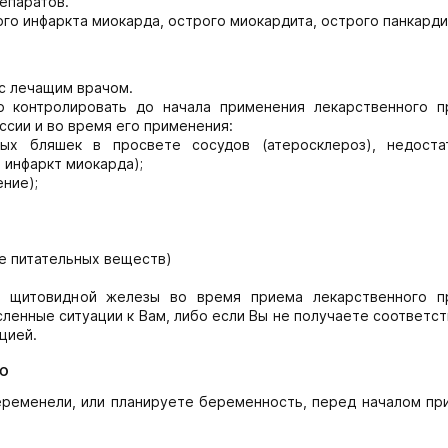
епаратов.
го инфаркта миокарда, острого миокардита, острого панкарди
с лечащим врачом.
 контролировать до начала применения лекарственного п
сии и во время его применения:
ых бляшек в просвете сосудов (атеросклероз), недоста
 инфаркт миокарда);
ние);
е питательных веществ)
в щитовидной железы во время приема лекарственного п
ленные ситуации к Вам, либо если Вы не получаете соответ
цией.
ю
еременели, или планируете беременность, перед началом пр