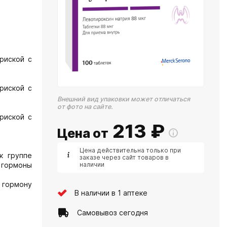
риской с
риской с
Внешний вид упаковки может отличаться
от фото на сайте.
риской с
213
₽
Цена от
Цена действительна только при
к группе
заказе через сайт товаров в
 гормоны
наличии
 гормону
В наличии в 1 аптеке
Самовывоз сегодня