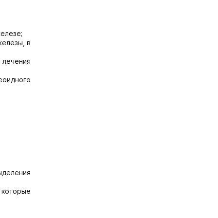
елезе;
железы, в
 лечения
еоидного
ыделения
 которые