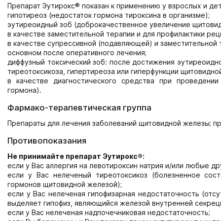
Препарат Эутирокс® показан к применению у взрослых и дете
гипотиреоз (недостаток гормона тироксина в организме);
эутиреоидный зоб (доброкачественное увеличение щитовид
в качестве заместительной терапии и для профилактики ре
в качестве супрессивной (подавляющей) и заместительной 
основном после оперативного лечения;
диффузный токсический зоб: после достижения эутиреоидн
тиреотоксикоза, гипертиреоза или гиперфункции щитовидно
в качестве диагностического средства при проведении
гормона).
Фармако-терапевтическая группа
Препараты для лечения заболеваний щитовидной железы; п
Противопоказания
Не принимайте препарат Эутирокс®:
если у Вас аллергия на левотироксин натрия и/или любые д
если у Вас нелеченый тиреотоксикоз (болезненное сос
гормонов щитовидной железой);
если у Вас нелеченая гипофизарная недостаточность (отс
выделяет гипофиз, являющийся железой внутренней секреци
если у Вас нелеченая надпочечниковая недостаточность;