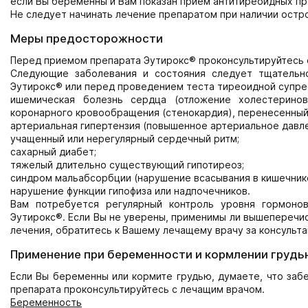
если Вы беременны и Вам показан прием антитиреоидных пр
Не следует начинать лечение препаратом при наличии остро
Меры предосторожности
Перед приемом препарата Эутирокс® проконсультируйтесь 
Следующие заболевания и состояния следует тщательно
Эутирокс® или перед проведением теста тиреоидной супрес
ишемическая болезнь сердца (отложение холестеринов
коронарного кровообращения (стенокардия), перенесенный
артериальная гипертензия (повышенное артериальное давле
учащенный или нерегулярный сердечный ритм;
сахарный диабет;
тяжелый длительно существующий гипотиреоз;
синдром мальабсорбции (нарушение всасывания в кишечник
нарушение функции гипофиза или надпочечников.
Вам потребуется регулярный контроль уровня гормоно
Эутирокс®. Если Вы не уверены, применимы ли вышеперечис
лечения, обратитесь к Вашему лечащему врачу за консульта
Применение при беременности и кормлении грудь
Если Вы беременны или кормите грудью, думаете, что заб
препарата проконсультируйтесь с лечащим врачом.
Беременность