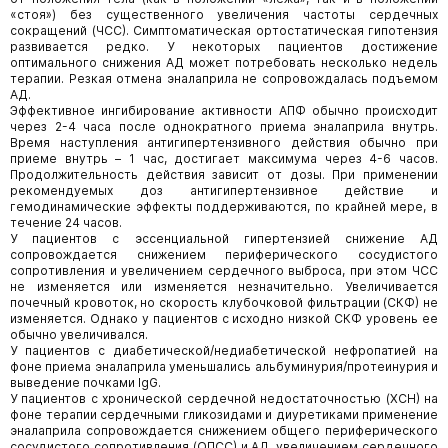
«стоя») без существенного увеличения частоты сердечных
сокращений (ЧСС). Симптоматическая ортостатическая гипотензия
развивается редко. У некоторых пациентов достижение
оптимального снижения АД может потребовать несколько недель
терапии. Резкая отмена эналаприла не сопровождалась подъемом
АД.
Эффективное ингибирование активности АПФ обычно происходит
через 2-4 часа после однократного приема эналаприла внутрь.
Время наступления антигипертензивного действия обычно при
приеме внутрь – 1 час, достигает максимума через 4-6 часов.
Продолжительность действия зависит от дозы. При применении
рекомендуемых доз антигипертензивное действие и
гемодинамические эффекты поддерживаются, по крайней мере, в
течение 24 часов.
У пациентов с эссенциальной гипертензией снижение АД
сопровождается снижением периферического сосудистого
сопротивления и увеличением сердечного выброса, при этом ЧСС
не изменяется или изменяется незначительно. Увеличивается
почечный кровоток, но скорость клубочковой фильтрации (СКФ) не
изменяется. Однако у пациентов с исходно низкой СКФ уровень ее
обычно увеличивался.
У пациентов с диабетической/недиабетической нефропатией на
фоне приема эналаприла уменьшались альбуминурия/протеинурия и
выведение почками IgG.
У пациентов с хронической сердечной недостаточностью (ХСН) на
фоне терапии сердечными гликозидами и диуретиками применение
эналаприла сопровождается снижением общего периферического
сосудистого сопротивления (ОПСС) и АД, увеличением сердечного