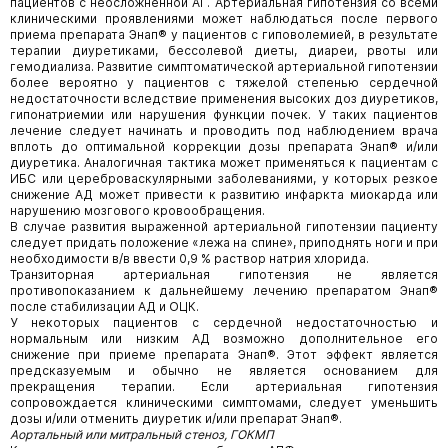
пациентов с неосложненной АГ. Артериальная гипотензия со всеми
клиническими проявлениями может наблюдаться после первого
приема препарата Энап® у пациентов с гиповолемией, в результате
терапии диуретиками, бессолевой диеты, диареи, рвоты или
гемодиализа. Развитие симптоматической артериальной гипотензии
более вероятно у пациентов с тяжелой степенью сердечной
недостаточности вследствие применения высоких доз диуретиков,
гипонатриемии или нарушения функции почек. У таких пациентов
лечение следует начинать и проводить под наблюдением врача
вплоть до оптимальной коррекции дозы препарата Энап® и/или
диуретика. Аналогичная тактика может применяться к пациентам с
ИБС или цереброваскулярными заболеваниями, у которых резкое
снижение АД может привести к развитию инфаркта миокарда или
нарушению мозгового кровообращения.
В случае развития выраженной артериальной гипотензии пациенту
следует придать положение «лежа на спине», приподнять ноги и при
необходимости в/в ввести 0,9 % раствор натрия хлорида.
Транзиторная артериальная гипотензия не является
противопоказанием к дальнейшему лечению препаратом Энап®
после стабилизации АД и ОЦК.
У некоторых пациентов с сердечной недостаточностью и
нормальным или низким АД возможно дополнительное его
снижение при приеме препарата Энап®. Этот эффект является
предсказуемым и обычно не является основанием для
прекращения терапии. Если артериальная гипотензия
сопровождается клиническими симптомами, следует уменьшить
дозы и/или отменить диуретик и/или препарат Энап®.
Аортальный или митральный стеноз, ГОКМП