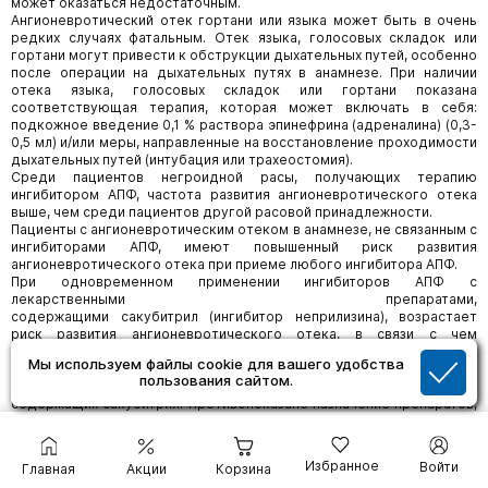
может оказаться недостаточным.
Ангионевротический отек гортани или языка может быть в очень
редких случаях фатальным. Отек языка, голосовых складок или
гортани могут привести к обструкции дыхательных путей, особенно
после операции на дыхательных путях в анамнезе. При наличии
отека языка, голосовых складок или гортани показана
соответствующая терапия, которая может включать в себя:
подкожное введение 0,1 % раствора эпинефрина (адреналина) (0,3-
0,5 мл) и/или меры, направленные на восстановление проходимости
дыхательных путей (интубация или трахеостомия).
Среди пациентов негроидной расы, получающих терапию
ингибитором АПФ, частота развития ангионевротического отека
выше, чем среди пациентов другой расовой принадлежности.
Пациенты с ангионевротическим отеком в анамнезе, не связанным с
ингибиторами АПФ, имеют повышенный риск развития
ангионевротического отека при приеме любого ингибитора АПФ.
При одновременном применении ингибиторов АПФ с
лекарственными препаратами,
содержащими сакубитрил (ингибитор неприлизина), возрастает
риск развития ангионевротического отека, в связи с чем
одновременное применение указанных препаратов
Мы используем файлы cookie для вашего удобства
противопоказано. Ингибиторы АПФ следует назначать не ранее,
пользования сайтом.
чем через 36 часов после отмены препаратов,
содержащих сакубитрил. Противопоказано назначение препаратов,
содержащих сакубитрил, пациентам, получающим ингибиторы АПФ,
а также в течение 36 часов после отмены ингибиторов АПФ.
Тканевые активаторы плазминогена
Избранное
Войти
Главная
Акции
Корзина
В обсервационных исследованиях выявлена повышенная частота