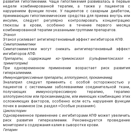
развития гипогликемии. Чаще гипогликемия развивалась в первые
недели комбинированной терапии, а также у пациентов с
нарушением функции почек. У пациентов с сахарным диабетом,
принимающих гипогликемические средства для приема внутрь или
инсулин, следует регулярно контролировать концентрацию
глюкозы в крови, особенно в течение первого месяца
комбинированной терапии указанными группами препаратов.
Этанол
Этанол усиливает антигипертензивный эффект ингибиторов АПФ.
Симпатомиметики
Симпатомиметики могут снижать антигипертензивный эффект
ингибиторов АПФ.
Препараты, содержащие ко-тримоксазол (сульфаметоксазол +
триметоприм)
При одновременном применении возрастает риск развития
гиперкалиемии.
Иммунодепрессивные препараты, аллопуринол, прокаинамид
Эналаприл следует применять с особой осторожностью у
пациентов с системными заболеваниями соединительной ткани,
получающих иммуносупрессивную терапию, терапию
аллопуринолом или прокаинамидом, или имеющих комбинацию этих
осложняющих факторов, особенно если есть нарушения функции
почек в анамнезе (см. раздел «Особые указания»).
Циклоспорин
Одновременное применение с ингибиторами АПФ может увеличить
риск развития гиперкалиемии. Рекомендуется проведение
мониторинга содержания калия в сыворотке крови.
Гепарин