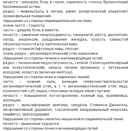
нечасто – ринорея, боль в горле, охриплость голоса, бронхоспазм/
бронхиальная астма;
редко – инфильтраты в легких, ринит, аллергический альвеолит/
эозинофильная пневмония.
Нарушения со стороны пищеварительной системы:
очень часто – тошнота;
часто – диарея, боль в животе;
нечасто – кишечная непроходимость, панкреатит, рвота, диспепсия,
запор, анорексия, раздражение желудка, сухость слизистой
оболочки полости рта, пептическая язва;
редко – стоматит/афтозные язвы, глоссит;
очень редко – ангионевротический отек кишечника.
Нарушения со стороны печени и желчевыводящих путей:
редко – печеночная недостаточность, гепатит (гепатоцеллюлярный
или холестатический), некроз печени (возможно с летальным
исходом), холестаз (включая желтуху).
Нарушения со стороны кожи и подкожных тканей:
часто – кожная сыпь, реакции гиперчувствительности/
ангионевротический отек, в т. ч. ангионевротический отек лица,
конечностей, губ, языка, голосовых складок и/или гортани;
нечасто – повышенное потоотделение, кожный зуд, крапивница,
алопеция;
редко – мультиформная эритема, синдром Стивенса-Джонсона,
эксфолиативный дерматит, токсический эпидермальный некролиз,
пемфигус, эритродермия.
Нарушения со стороны скелетно-мышечной и соединительной ткани:
нечасто – мышечные судороги.
Нарушения со стороны почек и мочевыводящих путей: