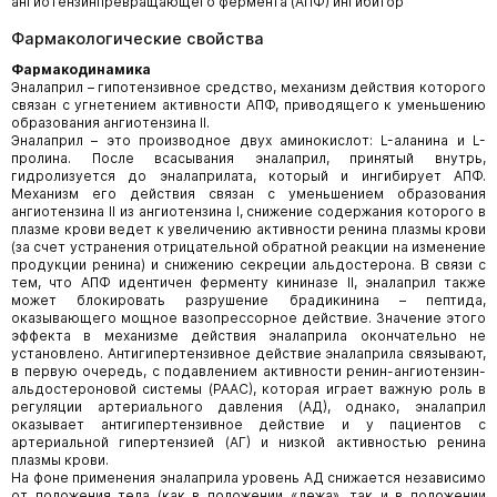
ангиотензинпревращающего фермента (АПФ) ингибитор
Фармакологические свойства
Фармакодинамика
Эналаприл – гипотензивное средство, механизм действия которого
связан с угнетением активности АПФ, приводящего к уменьшению
образования ангиотензина II.
Эналаприл – это производное двух аминокислот: L-аланина и L-
пролина. После всасывания эналаприл, принятый внутрь,
гидролизуется до эналаприлата, который и ингибирует АПФ.
Механизм его действия связан с уменьшением образования
ангиотензина II из ангиотензина I, снижение содержания которого в
плазме крови ведет к увеличению активности ренина плазмы крови
(за счет устранения отрицательной обратной реакции на изменение
продукции ренина) и снижению секреции альдостерона. В связи с
тем, что АПФ идентичен ферменту кининазе II, эналаприл также
может блокировать разрушение брадикинина – пептида,
оказывающего мощное вазопрессорное действие. Значение этого
эффекта в механизме действия эналаприла окончательно не
установлено. Антигипертензивное действие эналаприла связывают,
в первую очередь, с подавлением активности ренин-ангиотензин-
альдостероновой системы (РААС), которая играет важную роль в
регуляции артериального давления (АД), однако, эналаприл
оказывает антигипертензивное действие и у пациентов с
артериальной гипертензией (АГ) и низкой активностью ренина
плазмы крови.
На фоне применения эналаприла уровень АД снижается независимо
от положения тела (как в положении «лежа», так и в положении