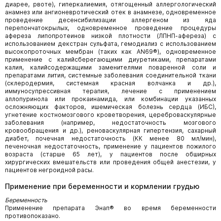
диарее, рвоте), гиперкалиемия, отягощенный аллергологический
анамнез или ангионевротический отек в анамнезе, одновременное
проведение десенсибилизации аллергеном из яда
перепончатокрылых, одновременное проведение процедуры
афереза липопротеинов низкой плотности (ЛПНП-афереза) с
использованием декстран сульфата, гемодиализ с использованием
высокопроточных мембран (таких как AN69®), одновременное
применение с калийсберегающими диуретиками, препаратами
калия, калийсодержащими заменителями поваренной соли и
препаратами лития, системные заболевания соединительной ткани
(склеродермия, системная красная волчанка и др.),
иммуносупрессивная терапия, лечение с применением
аллопуринола или прокаинамида, или комбинации указанных
осложняющих факторов, ишемическая болезнь сердца (ИБС),
угнетение костномозгового кроветворения, цереброваскулярные
заболевания (например, недостаточность мозгового
кровообращения и др.), реноваскулярная гипертензия, сахарный
диабет, почечная недостаточность (КК менее 80 мл/мин),
печеночная недостаточность, применение у пациентов пожилого
возраста (старше 65 лет), у пациентов после обширных
хирургических вмешательств или проведения общей анестезии, у
пациентов негроидной расы.
Применение при беременности и кормлении грудью
Беременность
Применение препарата Энап® во время беременности
противопоказано.