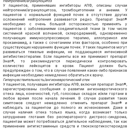
Нейтропения/агранулоцитоз
У пациентов, применявших ингибиторы АПФ, описаны случаи
нейтропении/агранулоцитоза, тромбоцитопении и анемии. У
пациентов с нормальной функцией почек в отсутствие других
осложнений нейтропения развивается редко. Препарат Энап®
необходимо с очень большой осторожностью применять у
пациентов с заболеваниями соединительной ткани (в том числе
системной красной волчанкой, склеродермией), одновременно
получающих иммуносупрессивную терапию, аллопуринол или
прокаинамид, а также с сочетанием этих факторов, особенно при
существующих нарушениях функции почек. У таких пациентов могут
развиваться тяжелые инфекции, не поддающиеся интенсивной
антибиотикотерапии. Если пациенты все же принимают препарат
Энап®, то рекомендуется периодически контролировать
количество лейкоцитов в крови. Пациент должен быть
предупрежден о том, что в случае появления каких-либо признаков
инфекции необходимо немедленно обратиться к врачу.
Гиперчувствительность/ангионевротический отек
У пациентов, получавших ингибиторы АПФ, включая препарат Энап®,
зарегистрированы сообщения о развитии ангионевротического
отека лица, конечностей, губ, голосовых складок и/или гортани в
любое время после начала лечения. В случае развития таких
симптомов следует немедленно отменить препарат Энап® и
наблюдать за пациентом до полного их исчезновения. Даже в
случае наличия отека только языка, когда возникает только
затруднение глотания без респираторного дистресс-синдрома,
пациентам может потребоваться длительное наблюдение, так как
применение антигистаминных средств и глюкокортикостероидов