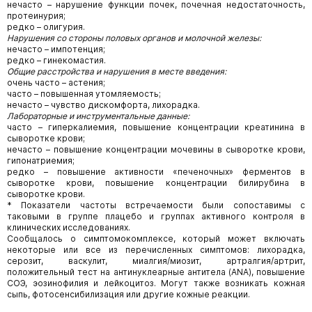
нечасто – нарушение функции почек, почечная недостаточность,
протеинурия;
редко – олигурия.
Нарушения со стороны половых органов и молочной железы:
нечасто – импотенция;
редко – гинекомастия.
Общие расстройства и нарушения в месте введения:
очень часто – астения;
часто – повышенная утомляемость;
нечасто – чувство дискомфорта, лихорадка.
Лабораторные и инструментальные данные:
часто – гиперкалиемия, повышение концентрации креатинина в
сыворотке крови;
нечасто – повышение концентрации мочевины в сыворотке крови,
гипонатриемия;
редко – повышение активности «печеночных» ферментов в
сыворотке крови, повышение концентрации билирубина в
сыворотке крови.
* Показатели частоты встречаемости были сопоставимы с
таковыми в группе плацебо и группах активного контроля в
клинических исследованиях.
Сообщалось о симптомокомплексе, который может включать
некоторые или все из перечисленных симптомов: лихорадка,
серозит, васкулит, миалгия/миозит, артралгия/артрит,
положительный тест на антинуклеарные антитела (ANA), повышение
СОЭ, эозинофилия и лейкоцитоз. Могут также возникать кожная
сыпь, фотосенсибилизация или другие кожные реакции.