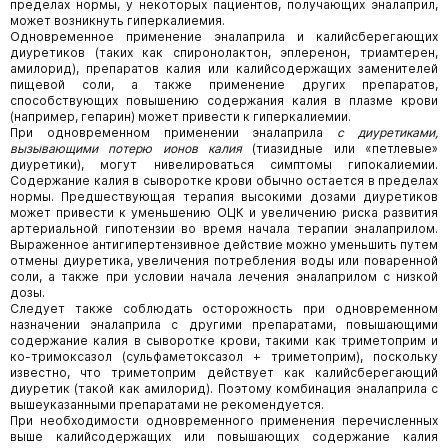
пределах нормы, у некоторых пациентов, получающих эналаприл,
может возникнуть гиперкалиемия.
Одновременное применение эналаприла и калийсберегающих
диуретиков (таких как спиронолактон, эплеренон, триамтерен,
амилорид), препаратов калия или калийсодержащих заменителей
пищевой соли, а также применение других препаратов,
способствующих повышению содержания калия в плазме крови
(например, гепарин) может привести к гиперкалиемии.
При одновременном применении эналаприла
с диуретиками,
вызывающими потерю ионов калия
(тиазидные или «петлевые»
диуретики), могут нивелироваться симптомы гипокалиемии.
Содержание калия в сыворотке крови обычно остается в пределах
нормы. Предшествующая терапия высокими дозами диуретиков
может привести к уменьшению ОЦК и увеличению риска развития
артериальной гипотензии во время начала терапии эналаприлом.
Выраженное антигипертензивное действие можно уменьшить путем
отмены диуретика, увеличения потребления воды или поваренной
соли, а также при условии начала лечения эналаприлом с низкой
дозы.
Следует также соблюдать осторожность при одновременном
назначении эналаприла с другими препаратами, повышающими
содержание калия в сыворотке крови, такими как триметоприм и
ко-тримоксазол (сульфаметоксазол + триметоприм), поскольку
известно, что триметоприм действует как калийсберегающий
диуретик (такой как амилорид). Поэтому комбинация эналаприла с
вышеуказанными препаратами не рекомендуется.
При необходимости одновременного применения перечисленных
выше калийсодержащих или повышающих содержание калия