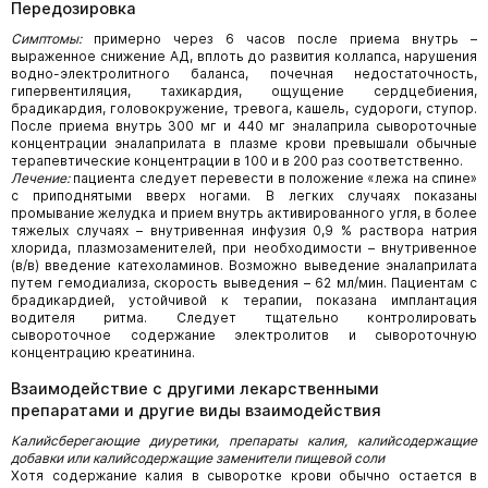
Передозировка
Симптомы:
примерно через 6 часов после приема внутрь –
выраженное снижение АД, вплоть до развития коллапса, нарушения
водно-электролитного баланса, почечная недостаточность,
гипервентиляция, тахикардия, ощущение сердцебиения,
брадикардия, головокружение, тревога, кашель, судороги, ступор.
После приема внутрь 300 мг и 440 мг эналаприла сывороточные
концентрации эналаприлата в плазме крови превышали обычные
терапевтические концентрации в 100 и в 200 раз соответственно.
Лечение:
пациента следует перевести в положение «лежа на спине»
с приподнятыми вверх ногами. В легких случаях показаны
промывание желудка и прием внутрь активированного угля, в более
тяжелых случаях – внутривенная инфузия 0,9 % раствора натрия
хлорида, плазмозаменителей, при необходимости – внутривенное
(в/в) введение катехоламинов. Возможно выведение эналаприлата
путем гемодиализа, скорость выведения – 62 мл/мин. Пациентам с
брадикардией, устойчивой к терапии, показана имплантация
водителя ритма. Следует тщательно контролировать
сывороточное содержание электролитов и сывороточную
концентрацию креатинина.
Взаимодействие с другими лекарственными
препаратами и другие виды взаимодействия
Калийсберегающие диуретики, препараты калия, калийсодержащие
добавки или калийсодержащие заменители пищевой соли
Хотя содержание калия в сыворотке крови обычно остается в