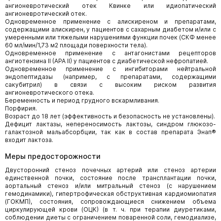
ангионевротический отек Квинке или идиопатический
ангионевротический отек.
Одновременное применение с алискиреном и препаратами,
содержащими алискирен, у пациентов с сахарным диабетом и/или с
умеренными или тяжелыми нарушениями функции почек (СКФ менее
60 мл/мин/1,73 м2 площади поверхности тела).
Одновременное применение с антагонистами рецепторов
ангиотензина II (АРА II) у пациентов с диабетической нефропатией.
Одновременное применение с ингибиторами нейтральной
эндопептидазы (например, с препаратами, содержащими
сакубитрил) в связи с высоким риском развития
ангионевротического отека.
Беременность и период грудного вскармливания.
Порфирия.
Возраст до 18 лет (эффективность и безопасность не установлены).
Дефицит лактазы, непереносимость лактозы, синдром глюкозо-
галактозной мальабсорбции, так как в состав препарата Энап®
входит лактоза.
Меры предосторожности
Двусторонний стеноз почечных артерий или стеноз артерии
единственной почки, состояние после трансплантации почки,
аортальный стеноз и/или митральный стеноз (с нарушением
гемодинамики), гипертрофическая обструктивная кардиомиопатия
(ГОКМП), состояния, сопровождающиеся снижением объема
циркулирующей крови (ОЦК) (в т. ч. при терапии диуретиками,
соблюдении диеты с ограничением поваренной соли, гемодиализе,