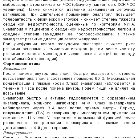
выброса, при этом снижается ЧСС (обычно у пациентов с ХСН ЧСС
увеличена). Также снижается давление заклинивания легочных
капилляров. При длительном применении эналаприл повышает
толерантность к физической нагрузке и снижает степень тяжести
сердечной недостаточности, оцененные по критериям NYHA.
Эналаприл у пациентов с сердечной недостаточностью легкой и
средней степени замедляет ее прогрессирование, а также
замедляет развитие дилатации левого желудочка.
При дисфункции левого желудочка эналаприл снижает риск
развития основных ишемических исходов (в том числе частоту
развития инфаркта миокарда и число госпитализаций по поводу
нестабильной стенокардии).
Фармакокинетика
Всасывание
После приема внутрь эналаприл быстро всасывается, степень
всасывания эналаприла составляет примерно 60 %. Максимальная
концентрация в плазме крови (Cmax) эналаприла наблюдается в
течение 1 часа после приема внутрь. Прием пищи не влияет на
всасывание.
Эналаприл быстро и активно гидролизуется с образованием
эналаприлата, мощного ингибитора АПФ. Cmax эналаприлата
наблюдается через 3-4 часа после приема внутрь. Период
полувыведения (Т½) эналаприла при многократном применении
составляет 11 часов. У пациентов с нормальной функцией почек
равновесные концентрации эналаприлата в плазме крови
достигались на 4-й день терапии.
Распределение
Связь с белками плазмы крови эналаприлата в диапазоне