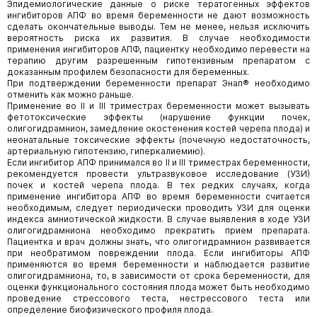
Эпидемиологические данные о риске тератогенных эффектов
ингибиторов АПФ во время беременности не дают возможность
сделать окончательные выводы. Тем не менее, нельзя исключить
вероятность риска их развития. В случае необходимости
применения ингибиторов АПФ, пациентку необходимо перевести на
терапию другим разрешенным гипотензивным препаратом с
доказанным профилем безопасности для беременных.
При подтверждении беременности препарат Энап® необходимо
отменить как можно раньше.
Применение во II и III триместрах беременности может вызывать
фетотоксические эффекты (нарушение функции почек,
олигогидрамнион, замедление окостенения костей черепа плода) и
неонатальные токсические эффекты (почечную недостаточность,
артериальную гипотензию, гиперкалиемию).
Если ингибитор АПФ принимался во II и III триместрах беременности,
рекомендуется провести ультразвуковое исследование (УЗИ)
почек и костей черепа плода. В тех редких случаях, когда
применение ингибитора АПФ во время беременности считается
необходимым, следует периодически проводить УЗИ для оценки
индекса амниотической жидкости. В случае выявления в ходе УЗИ
олигогидрамниона необходимо прекратить прием препарата.
Пациентка и врач должны знать, что олигогидрамнион развивается
при необратимом повреждении плода. Если ингибиторы АПФ
применяются во время беременности и наблюдается развитие
олигогидрамниона, то, в зависимости от срока беременности, для
оценки функционального состояния плода может быть необходимо
проведение стрессового теста, нестрессового теста или
определение биофизического профиля плода.