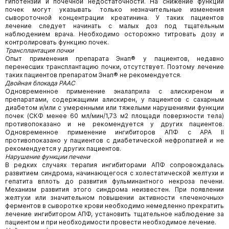
гипотензии и почечной недостаточности. На снижение функции
почек могут указывать только незначительные изменения
сывороточной концентрации креатинина. У таких пациентов
лечение следует начинать с малых доз под тщательным
наблюдением врача. Необходимо осторожно титровать дозу и
контролировать функцию почек.
Трансплантация почки
Опыт применения препарата Энап® у пациентов, недавно
перенесших трансплантацию почки, отсутствует. Поэтому лечение
таких пациентов препаратом Энап® не рекомендуется.
Двойная блокада РААС
Одновременное применение эналаприла с алискиреном и
препаратами, содержащими алискирен, у пациентов с сахарным
диабетом и/или с умеренными или тяжелыми нарушениями функции
почек (СКФ менее 60 мл/мин/1,73 м2 площади поверхности тела)
противопоказано и не рекомендуется у других пациентов.
Одновременное применение ингибиторов АПФ с АРА II
противопоказано у пациентов с диабетической нефропатией и не
рекомендуется у других пациентов.
Нарушение функции печени
В редких случаях терапия ингибиторами АПФ сопровождалась
развитием синдрома, начинающегося с холестатической желтухи и
гепатита вплоть до развития фульминантного некроза печени.
Механизм развития этого синдрома неизвестен. При появлении
желтухи или значительном повышении активности «печеночных»
ферментов в сыворотке крови необходимо немедленно прекратить
лечение ингибитором АПФ, установить тщательное наблюдение за
пациентом и при необходимости провести необходимое лечение.