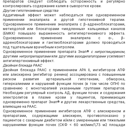
препаратов следует соблюдать осторожность и регулярно
контролировать содержание калия в сыворотке крови.
Другие гипотензивные средства
Аддитивный эффект может наблюдаться при одновременном
применении эналаприла и другой гипотензивной терапии.
Одновременное применение эналаприла с β-адреноблокаторами,
метилдопой или блокаторами «медленных» кальциевых каналов
(БМКК) повышало выраженность антигипертензивного эффекта.
Одновременное применение эналаприла с α-, β-
адреноблокаторами и ганглиоблокаторами должно проводиться
под тщательным врачебным контролем.
Одновременное применение препарата Энап®
с нитроглицерином,
другими
нитропрепаратами
или другими
вазодилататорами
усиливает
антигипертензивный эффект.
Двойная блокада РААС
Двойная блокада РААС с применением АРА II, ингибиторов АПФ
или алискирена (ингибитор ренина) ассоциирована с повышенным
риском развития артериальной гипотензии, обморока,
гиперкалиемии и нарушений функции почек (в том числе ОПН) по
сравнению с монотерапией указанными группами препаратов.
Необходим регулярный контроль АД, функции почек и содержания
электролитов в плазме крови у пациентов, принимающих
одновременно препарат Энап® и другие лекарственные средства,
влияющие на РААС.
Одновременное применение ингибиторов АПФ с алискиреном и
препаратами, содержащими алискирен, противопоказано у
пациентов с сахарным диабетом и/или с умеренными или тяжелыми
нарушениями функции почек (СКФ < 60 мл/мин/1,73 м2 площади