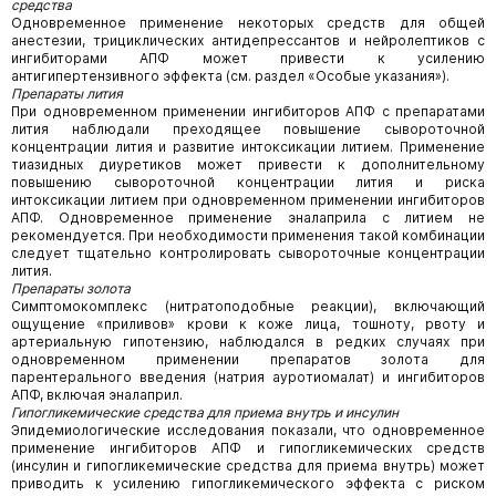
средства
Одновременное применение некоторых средств для общей
анестезии, трициклических антидепрессантов и нейролептиков с
ингибиторами АПФ может привести к усилению
антигипертензивного эффекта (см. раздел «Особые указания»).
Препараты лития
При одновременном применении ингибиторов АПФ с препаратами
лития наблюдали преходящее повышение сывороточной
концентрации лития и развитие интоксикации литием. Применение
тиазидных диуретиков может привести к дополнительному
повышению сывороточной концентрации лития и риска
интоксикации литием при одновременном применении ингибиторов
АПФ. Одновременное применение эналаприла с литием не
рекомендуется. При необходимости применения такой комбинации
следует тщательно контролировать сывороточные концентрации
лития.
Препараты золота
Симптомокомплекс (нитратоподобные реакции), включающий
ощущение «приливов» крови к коже лица, тошноту, рвоту и
артериальную гипотензию, наблюдался в редких случаях при
одновременном применении препаратов золота для
парентерального введения (натрия ауротиомалат) и ингибиторов
АПФ, включая эналаприл.
Гипогликемические средства для приема внутрь и инсулин
Эпидемиологические исследования показали, что одновременное
применение ингибиторов АПФ и гипогликемических средств
(инсулин и гипогликемические средства для приема внутрь) может
приводить к усилению гипогликемического эффекта с риском