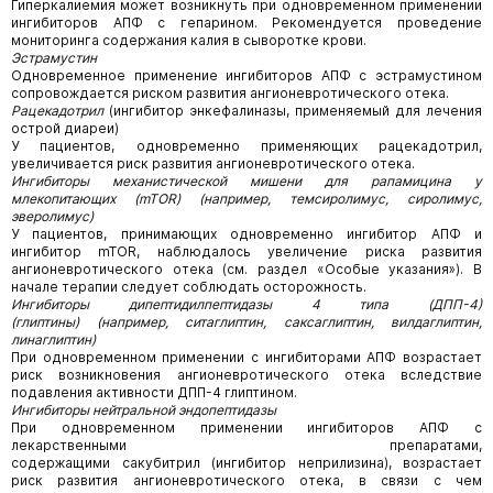
Гиперкалиемия может возникнуть при одновременном применении
ингибиторов АПФ с гепарином. Рекомендуется проведение
мониторинга содержания калия в сыворотке крови.
Эстрамустин
Одновременное применение ингибиторов АПФ с эстрамустином
сопровождается риском развития ангионевротического отека.
Рацекадотрил
(ингибитор энкефалиназы, применяемый для лечения
острой диареи)
У пациентов, одновременно применяющих рацекадотрил,
увеличивается риск развития ангионевротического отека.
Ингибиторы механистической мишени для рапамицина у
млекопитающих (mTOR) (например, темсиролимус, сиролимус,
эверолимус)
У пациентов, принимающих одновременно ингибитор АПФ и
ингибитор mTOR, наблюдалось увеличение риска развития
ангионевротического отека (см. раздел «Особые указания»). В
начале терапии следует соблюдать осторожность.
Ингибиторы дипептидилпептидазы 4 типа (ДПП-4)
(глиптины) (например, ситаглиптин, саксаглиптин, вилдаглиптин,
линаглиптин)
При одновременном применении с ингибиторами АПФ возрастает
риск возникновения ангионевротического отека вследствие
подавления активности ДПП-4 глиптином.
Ингибиторы нейтральной эндопептидазы
При одновременном применении ингибиторов АПФ с
лекарственными препаратами,
содержащими сакубитрил (ингибитор неприлизина), возрастает
риск развития ангионевротического отека, в связи с чем