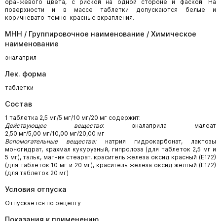
оранжевого цвета, с риской на одной стороне и фаской. На
поверхности и в массе таблетки допускаются белые и
коричневато-темно-красные вкрапления.
МНН / Группировочное наименование / Химическое
наименование
эналаприл
Лек. форма
таблетки
Состав
1 таблетка 2,5 мг/5 мг/10 мг/20 мг содержит:
Действующее вещество
: эналаприла малеат
2,50 мг/5,00 мг/10,00 мг/20,00 мг
Вспомогательные вещества:
натрия гидрокарбонат, лактозы
моногидрат, крахмал кукурузный, гипролоза (для таблеток 2,5 мг и
5 мг), тальк, магния стеарат, краситель железа оксид красный (Е172)
(для таблеток 10 мг и 20 мг), краситель железа оксид желтый (Е172)
(для таблеток 20 мг)
Условия отпуска
Отпускается по рецепту
Показания к применению