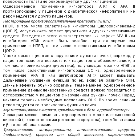
поверхности тела) и не рекомендуется у других пациентов.
Одновременное применение ингибиторов АПФ с АРА II
противопоказано у пациентов с диабетической нефропатией и не
рекомендуется у других пациентов.
Нестероидные противовоспалительные препараты (НПВП)
НПВП, в том числе селективные ингибиторы циклооксигеназы-2
(ЦОГ-2), могут снижать эффект диуретиков и других гипотензивных
средств. Вследствие этого антигипертензивный эффект АРА II или
ингибиторов АПФ может быть ослаблен при одновременном
применении с НПВП, в том числе с селективными ингибиторами
ЦОГ-2.
У некоторых пациентов с нарушением функции почек (например, у
пациентов пожилого возраста или пациентов с обезвоживанием, в
том числе принимающих диуретики), получающих терапию НПВП, в
том числе селективными ингибиторами ЦОГ-2, одновременное
применение АРА II или ингибиторов АПФ может вызывать
дальнейшее ухудшение функции почек, включая развитие ОПН.
Данные эффекты обычно обратимы, тем не менее, одновременное
применение данных лекарственных средств должно проводиться с
осторожностью у пациентов с нарушением функции почек. Перед
началом терапии необходимо восполнить ОЦК. Во время лечения
рекомендуется контролировать функцию почек.
Ацетилсалициловая кислота, тромболитики и бета-адреноблокаторы
Эналаприл можно применять одновременно с ацетилсалициловой
кислотой (в качестве антиагрегантного средства), тромболитиками
и β-адреноблокаторами.
Трициклические антидепрессанты, антипсихотические средства
(нейролептики), средства для общей анестезии, наркотические