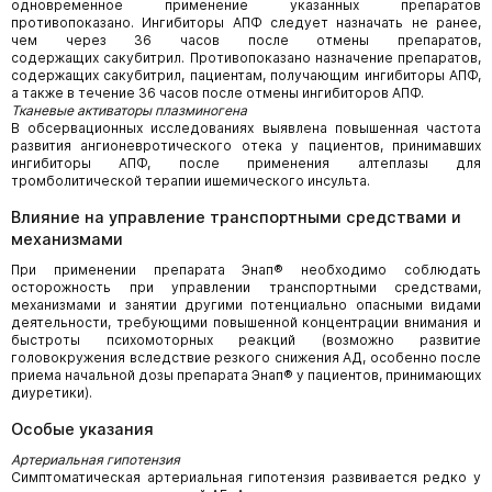
одновременное применение указанных препаратов
противопоказано. Ингибиторы АПФ следует назначать не ранее,
чем через 36 часов после отмены препаратов,
содержащих сакубитрил. Противопоказано назначение препаратов,
содержащих сакубитрил, пациентам, получающим ингибиторы АПФ,
а также в течение 36 часов после отмены ингибиторов АПФ.
Тканевые активаторы плазминогена
В обсервационных исследованиях выявлена повышенная частота
развития ангионевротического отека у пациентов, принимавших
ингибиторы АПФ, после применения алтеплазы для
тромболитической терапии ишемического инсульта.
Влияние на управление транспортными средствами и
механизмами
При применении препарата Энап® необходимо соблюдать
осторожность при управлении транспортными средствами,
механизмами и занятии другими потенциально опасными видами
деятельности, требующими повышенной концентрации внимания и
быстроты психомоторных реакций (возможно развитие
головокружения вследствие резкого снижения АД, особенно после
приема начальной дозы препарата Энап® у пациентов, принимающих
диуретики).
Особые указания
Артериальная гипотензия
Симптоматическая артериальная гипотензия развивается редко у