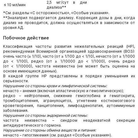
2,5 мг/сут в дни
≤ 10 мл/мин
диализа**
*См. разделы «С осторожностью», «Особые указания».
**Эналаприл подвергается диализу. Коррекция дозы в дни, когда
диализ не проводится, должна осуществляться в зависимости от
уровня АД.
Побочное действие
Классификация частоты развития нежелательных реакций (НР),
рекомендуемая Всемирной организацией здравоохранения (ВОЗ):
очень часто (≥ 1/10), часто (от ≥ 1/100 до < 1/10), нечасто (от ≥ 1/1000
до < 1/100), редко (от ≥ 1/10000 до < 1/1000), очень редко
(от < 1/10000), частота неизвестна (не может быть оценена на
основе имеющихся данных).
В каждой группе НР представлены в порядке уменьшения их
серьезности.
Нарушение со стороны крови и лимфатической системы:
нечасто – анемия (включая апластическую и гемолитическую);
редко – нейтропения, снижение гемоглобина и гематокрита,
тромбоцитопения, агранулоцитоз, угнетение костномозгового
кроветворения, панцитопения, лимфоаденопатия, аутоиммунные
заболевания.
Нарушения со стороны эндокринной системы:
частота неизвестна – синдром неадекватной секреции
антидиуретического гормона.
Нарушение со стороны обмена веществ и питания:
нечасто – гипогликемия (см. раздел «Особые указания»).