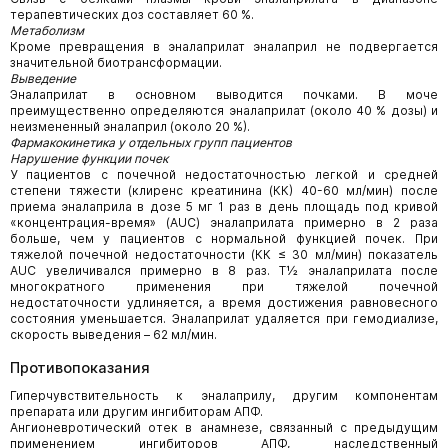
терапевтических доз составляет 60 %.
Метаболизм
Кроме превращения в эналаприлат эналаприл не подвергается
значительной биотрансформации.
Выведение
Эналаприлат в основном выводится почками. В моче
преимущественно определяются эналаприлат (около 40 % дозы) и
неизмененный эналаприл (около 20 %).
Фармакокинетика у отдельных групп пациентов
Нарушение функции почек
У пациентов с почечной недостаточностью легкой и средней
степени тяжести (клиренс креатинина (КК) 40-60 мл/мин) после
приема эналаприла в дозе 5 мг 1 раз в день площадь под кривой
«концентрация-время» (AUC) эналаприлата примерно в 2 раза
больше, чем у пациентов с нормальной функцией почек. При
тяжелой почечной недостаточности (КК ≤ 30 мл/мин) показатель
AUC увеличивался примерно в 8 раз. Т½ эналаприлата после
многократного применения при тяжелой почечной
недостаточности удлиняется, а время достижения равновесного
состояния уменьшается. Эналаприлат удаляется при гемодиализе,
скорость выведения – 62 мл/мин.
Противопоказания
Гиперчувствительность к эналаприлу, другим компонентам
препарата или другим ингибиторам АПФ.
Ангионевротический отек в анамнезе, связанный с предыдущим
применением ингибиторов АПФ, наследственный