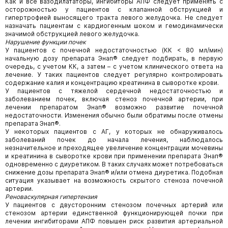
Как и все вазодилататоры, ингибиторы АПФ следует применять с
осторожностью у пациентов с клапанной обструкцией и
гипертрофией выносящего тракта левого желудочка. Не следует
назначать пациентам с кардиогенным шоком и гемодинамически
значимой обструкцией левого желудочка.
Нарушение функции почек
У пациентов с почечной недостаточностью (КК < 80 мл/мин)
начальную дозу препарата Энап® следует подбирать, в первую
очередь, с учетом КК, а затем – с учетом клинического ответа на
лечение. У таких пациентов следует регулярно контролировать
содержание калия и концентрацию креатинина в сыворотке крови.
У пациентов с тяжелой сердечной недостаточностью и
заболеванием почек, включая стеноз почечной артерии, при
лечении препаратом Энап® возможно развитие почечной
недостаточности. Изменения обычно были обратимы после отмены
препарата Энап®.
У некоторых пациентов с АГ, у которых не обнаруживалось
заболеваний почек до начала лечения, наблюдалось
незначительное и преходящее увеличение концентрации мочевины
и креатинина в сыворотке крови при применении препарата Энап®
одновременно с диуретиком. В таких случаях может потребоваться
снижение дозы препарата Энап® и/или отмена диуретика. Подобная
ситуация указывает на возможность скрытого стеноза почечной
артерии.
Реноваскулярная гипертензия
У пациентов с двусторонним стенозом почечных артерий или
стенозом артерии единственной функционирующей почки при
лечении ингибиторами АПФ повышен риск развития артериальной