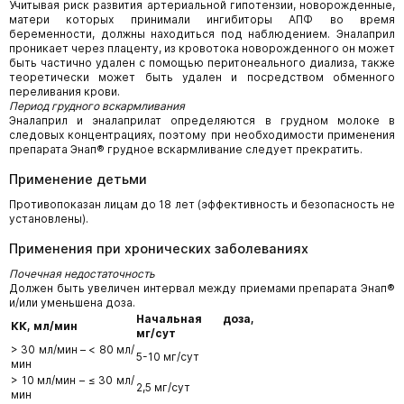
Учитывая риск развития артериальной гипотензии, новорожденные,
матери которых принимали ингибиторы АПФ во время
беременности, должны находиться под наблюдением. Эналаприл
проникает через плаценту, из кровотока новорожденного он может
быть частично удален с помощью перитонеального диализа, также
теоретически может быть удален и посредством обменного
переливания крови.
Период грудного вскармливания
Эналаприл и эналаприлат определяются в грудном молоке в
следовых концентрациях, поэтому при необходимости применения
препарата Энап® грудное вскармливание следует прекратить.
Применение детьми
Противопоказан лицам до 18 лет (эффективность и безопасность не
установлены).
Применения при хронических заболеваниях
Почечная недостаточность
Должен быть увеличен интервал между приемами препарата Энап®
и/или уменьшена доза.
Начальная доза,
КК, мл/мин
мг/сут
> 30 мл/мин – < 80 мл/
5-10 мг/сут
мин
> 10 мл/мин – ≤ 30 мл/
2,5 мг/сут
мин