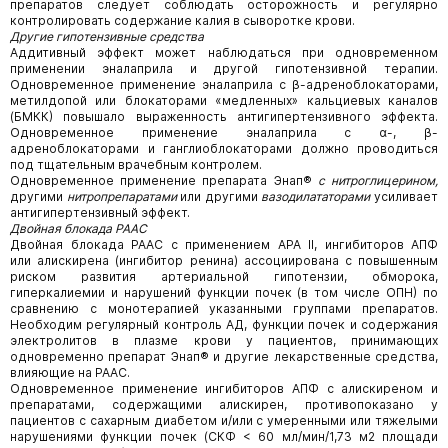
препаратов следует соблюдать осторожность и регулярно
контролировать содержание калия в сыворотке крови.
Другие гипотензивные средства
Аддитивный эффект может наблюдаться при одновременном
применении эналаприла и другой гипотензивной терапии.
Одновременное применение эналаприла с β-адреноблокаторами,
метилдопой или блокаторами «медленных» кальциевых каналов
(БМКК) повышало выраженность антигипертензивного эффекта.
Одновременное применение эналаприла с α-, β-
адреноблокаторами и ганглиоблокаторами должно проводиться
под тщательным врачебным контролем.
Одновременное применение препарата Энап®
с нитроглицерином,
другими
нитропрепаратами
или другими
вазодилататорами
усиливает
антигипертензивный эффект.
Двойная блокада РААС
Двойная блокада РААС с применением АРА II, ингибиторов АПФ
или алискирена (ингибитор ренина) ассоциирована с повышенным
риском развития артериальной гипотензии, обморока,
гиперкалиемии и нарушений функции почек (в том числе ОПН) по
сравнению с монотерапией указанными группами препаратов.
Необходим регулярный контроль АД, функции почек и содержания
электролитов в плазме крови у пациентов, принимающих
одновременно препарат Энап® и другие лекарственные средства,
влияющие на РААС.
Одновременное применение ингибиторов АПФ с алискиреном и
препаратами, содержащими алискирен, противопоказано у
пациентов с сахарным диабетом и/или с умеренными или тяжелыми
нарушениями функции почек (СКФ < 60 мл/мин/1,73 м2 площади