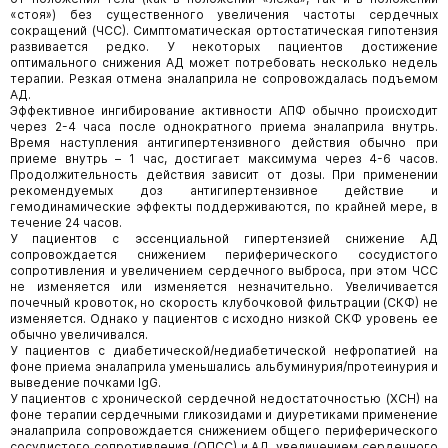
«стоя») без существенного увеличения частоты сердечных
сокращений (ЧСС). Симптоматическая ортостатическая гипотензия
развивается редко. У некоторых пациентов достижение
оптимального снижения АД может потребовать несколько недель
терапии. Резкая отмена эналаприла не сопровождалась подъемом
АД.
Эффективное ингибирование активности АПФ обычно происходит
через 2-4 часа после однократного приема эналаприла внутрь.
Время наступления антигипертензивного действия обычно при
приеме внутрь – 1 час, достигает максимума через 4-6 часов.
Продолжительность действия зависит от дозы. При применении
рекомендуемых доз антигипертензивное действие и
гемодинамические эффекты поддерживаются, по крайней мере, в
течение 24 часов.
У пациентов с эссенциальной гипертензией снижение АД
сопровождается снижением периферического сосудистого
сопротивления и увеличением сердечного выброса, при этом ЧСС
не изменяется или изменяется незначительно. Увеличивается
почечный кровоток, но скорость клубочковой фильтрации (СКФ) не
изменяется. Однако у пациентов с исходно низкой СКФ уровень ее
обычно увеличивался.
У пациентов с диабетической/недиабетической нефропатией на
фоне приема эналаприла уменьшались альбуминурия/протеинурия и
выведение почками IgG.
У пациентов с хронической сердечной недостаточностью (ХСН) на
фоне терапии сердечными гликозидами и диуретиками применение
эналаприла сопровождается снижением общего периферического
сосудистого сопротивления (ОПСС) и АД, увеличением сердечного