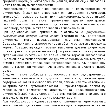
пределах нормы, у некоторых пациентов, получающих эналаприл,
может возникнуть гиперкалиемия.
Одновременное применение эналаприла и калийсберегающих
диуретиков (таких как спиронолактон, эплеренон, триамтерен,
амилорид), препаратов калия или калийсодержащих заменителей
пищевой соли, а также применение других препаратов,
способствующих повышению содержания калия в плазме крови
(например, гепарин) может привести к гиперкалиемии.
При одновременном применении эналаприла
с диуретиками,
вызывающими потерю ионов калия
(тиазидные или «петлевые»
диуретики), могут нивелироваться симптомы гипокалиемии.
Содержание калия в сыворотке крови обычно остается в пределах
нормы. Предшествующая терапия высокими дозами диуретиков
может привести к уменьшению ОЦК и увеличению риска развития
артериальной гипотензии во время начала терапии эналаприлом.
Выраженное антигипертензивное действие можно уменьшить путем
отмены диуретика, увеличения потребления воды или поваренной
соли, а также при условии начала лечения эналаприлом с низкой
дозы.
Следует также соблюдать осторожность при одновременном
назначении эналаприла с другими препаратами, повышающими
содержание калия в сыворотке крови, такими как триметоприм и
ко-тримоксазол (сульфаметоксазол + триметоприм), поскольку
известно, что триметоприм действует как калийсберегающий
диуретик (такой как амилорид). Поэтому комбинация эналаприла с
вышеуказанными препаратами не рекомендуется.
При необходимости одновременного применения перечисленных
выше калийсодержащих или повышающих содержание калия