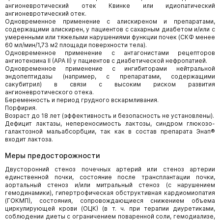
ангионевротический отек Квинке или идиопатический
ангионевротический отек.
Одновременное применение с алискиреном и препаратами,
содержащими алискирен, у пациентов с сахарным диабетом и/или с
умеренными или тяжелыми нарушениями функции почек (СКФ менее
60 мл/мин/1,73 м2 площади поверхности тела).
Одновременное применение с антагонистами рецепторов
ангиотензина II (АРА II) у пациентов с диабетической нефропатией.
Одновременное применение с ингибиторами нейтральной
эндопептидазы (например, с препаратами, содержащими
сакубитрил) в связи с высоким риском развития
ангионевротического отека.
Беременность и период грудного вскармливания.
Порфирия.
Возраст до 18 лет (эффективность и безопасность не установлены).
Дефицит лактазы, непереносимость лактозы, синдром глюкозо-
галактозной мальабсорбции, так как в состав препарата Энап®
входит лактоза.
Меры предосторожности
Двусторонний стеноз почечных артерий или стеноз артерии
единственной почки, состояние после трансплантации почки,
аортальный стеноз и/или митральный стеноз (с нарушением
гемодинамики), гипертрофическая обструктивная кардиомиопатия
(ГОКМП), состояния, сопровождающиеся снижением объема
циркулирующей крови (ОЦК) (в т. ч. при терапии диуретиками,
соблюдении диеты с ограничением поваренной соли, гемодиализе,