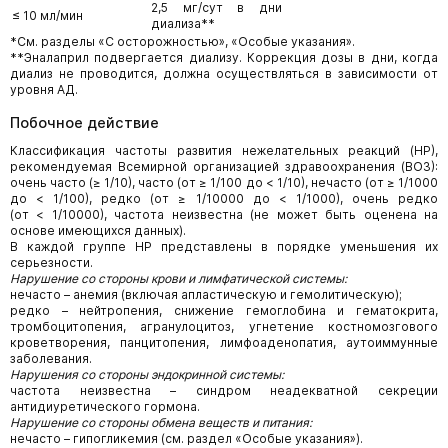
2,5 мг/сут в дни
≤ 10 мл/мин
диализа**
*См. разделы «С осторожностью», «Особые указания».
**Эналаприл подвергается диализу. Коррекция дозы в дни, когда
диализ не проводится, должна осуществляться в зависимости от
уровня АД.
Побочное действие
Классификация частоты развития нежелательных реакций (НР),
рекомендуемая Всемирной организацией здравоохранения (ВОЗ):
очень часто (≥ 1/10), часто (от ≥ 1/100 до < 1/10), нечасто (от ≥ 1/1000
до < 1/100), редко (от ≥ 1/10000 до < 1/1000), очень редко
(от < 1/10000), частота неизвестна (не может быть оценена на
основе имеющихся данных).
В каждой группе НР представлены в порядке уменьшения их
серьезности.
Нарушение со стороны крови и лимфатической системы:
нечасто – анемия (включая апластическую и гемолитическую);
редко – нейтропения, снижение гемоглобина и гематокрита,
тромбоцитопения, агранулоцитоз, угнетение костномозгового
кроветворения, панцитопения, лимфоаденопатия, аутоиммунные
заболевания.
Нарушения со стороны эндокринной системы:
частота неизвестна – синдром неадекватной секреции
антидиуретического гормона.
Нарушение со стороны обмена веществ и питания:
нечасто – гипогликемия (см. раздел «Особые указания»).