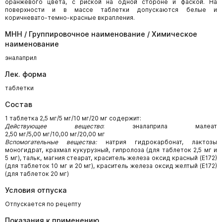
оранжевого цвета, с риской на одной стороне и фаской. На
поверхности и в массе таблетки допускаются белые и
коричневато-темно-красные вкрапления.
МНН / Группировочное наименование / Химическое
наименование
эналаприл
Лек. форма
таблетки
Состав
1 таблетка 2,5 мг/5 мг/10 мг/20 мг содержит:
Действующее вещество
: эналаприла малеат
2,50 мг/5,00 мг/10,00 мг/20,00 мг
Вспомогательные вещества:
натрия гидрокарбонат, лактозы
моногидрат, крахмал кукурузный, гипролоза (для таблеток 2,5 мг и
5 мг), тальк, магния стеарат, краситель железа оксид красный (Е172)
(для таблеток 10 мг и 20 мг), краситель железа оксид желтый (Е172)
(для таблеток 20 мг)
Условия отпуска
Отпускается по рецепту
Показания к применению