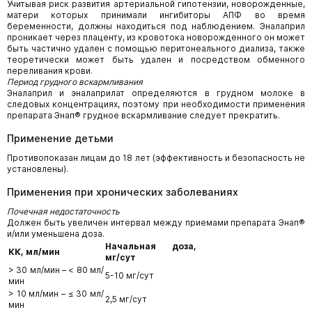
Учитывая риск развития артериальной гипотензии, новорожденные,
матери которых принимали ингибиторы АПФ во время
беременности, должны находиться под наблюдением. Эналаприл
проникает через плаценту, из кровотока новорожденного он может
быть частично удален с помощью перитонеального диализа, также
теоретически может быть удален и посредством обменного
переливания крови.
Период грудного вскармливания
Эналаприл и эналаприлат определяются в грудном молоке в
следовых концентрациях, поэтому при необходимости применения
препарата Энап® грудное вскармливание следует прекратить.
Применение детьми
Противопоказан лицам до 18 лет (эффективность и безопасность не
установлены).
Применения при хронических заболеваниях
Почечная недостаточность
Должен быть увеличен интервал между приемами препарата Энап®
и/или уменьшена доза.
Начальная доза,
КК, мл/мин
мг/сут
> 30 мл/мин – < 80 мл/
5-10 мг/сут
мин
> 10 мл/мин – ≤ 30 мл/
2,5 мг/сут
мин