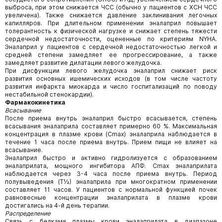
выброса, при этом снижается ЧСС (обычно у пациентов с ХСН ЧСС
увеличена). Также снижается давление заклинивания легочных
капилляров. При длительном применении эналаприл повышает
толерантность к физической нагрузке и снижает степень тяжести
сердечной недостаточности, оцененные по критериям NYHA.
Эналаприл у пациентов с сердечной недостаточностью легкой и
средней степени замедляет ее прогрессирование, а также
замедляет развитие дилатации левого желудочка.
При дисфункции левого желудочка эналаприл снижает риск
развития основных ишемических исходов (в том числе частоту
развития инфаркта миокарда и число госпитализаций по поводу
нестабильной стенокардии).
Фармакокинетика
Всасывание
После приема внутрь эналаприл быстро всасывается, степень
всасывания эналаприла составляет примерно 60 %. Максимальная
концентрация в плазме крови (Cmax) эналаприла наблюдается в
течение 1 часа после приема внутрь. Прием пищи не влияет на
всасывание.
Эналаприл быстро и активно гидролизуется с образованием
эналаприлата, мощного ингибитора АПФ. Cmax эналаприлата
наблюдается через 3-4 часа после приема внутрь. Период
полувыведения (Т½) эналаприла при многократном применении
составляет 11 часов. У пациентов с нормальной функцией почек
равновесные концентрации эналаприлата в плазме крови
достигались на 4-й день терапии.
Распределение
Связь с белками плазмы крови эналаприлата в диапазоне