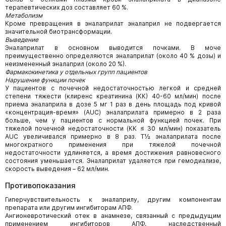
терапевтических доз составляет 60 %.
Метаболизм
Кроме превращения в эналаприлат эналаприл не подвергается
значительной биотрансформации.
Выведение
Эналаприлат в основном выводится почками. В моче
преимущественно определяются эналаприлат (около 40 % дозы) и
неизмененный эналаприл (около 20 %).
Фармакокинетика у отдельных групп пациентов
Нарушение функции почек
У пациентов с почечной недостаточностью легкой и средней
степени тяжести (клиренс креатинина (КК) 40-60 мл/мин) после
приема эналаприла в дозе 5 мг 1 раз в день площадь под кривой
«концентрация-время» (AUC) эналаприлата примерно в 2 раза
больше, чем у пациентов с нормальной функцией почек. При
тяжелой почечной недостаточности (КК ≤ 30 мл/мин) показатель
AUC увеличивался примерно в 8 раз. Т½ эналаприлата после
многократного применения при тяжелой почечной
недостаточности удлиняется, а время достижения равновесного
состояния уменьшается. Эналаприлат удаляется при гемодиализе,
скорость выведения – 62 мл/мин.
Противопоказания
Гиперчувствительность к эналаприлу, другим компонентам
препарата или другим ингибиторам АПФ.
Ангионевротический отек в анамнезе, связанный с предыдущим
применением ингибиторов АПФ, наследственный