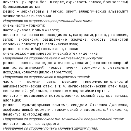
нечасто – ринорея, боль в горле, охриплость голоса, бронхоспазм/
бронхиальная астма;
редко – инфильтраты в легких, ринит, аллергический альвеолит/
эозинофильная пневмония.
Нарушения со стороны пищеварительной системы:
очень часто – тошнота;
часто – диарея, боль в животе;
нечасто – кишечная непроходимость, панкреатит, рвота, диспепсия,
запор, анорексия, раздражение желудка, сухость слизистой
оболочки полости рта, пептическая язва;
редко – стоматит/афтозные язвы, глоссит;
очень редко – ангионевротический отек кишечника.
Нарушения со стороны печени и желчевыводящих путей:
редко – печеночная недостаточность, гепатит (гепатоцеллюлярный
или холестатический), некроз печени (возможно с летальным
исходом), холестаз (включая желтуху).
Нарушения со стороны кожи и подкожных тканей:
часто – кожная сыпь, реакции гиперчувствительности/
ангионевротический отек, в т. ч. ангионевротический отек лица,
конечностей, губ, языка, голосовых складок и/или гортани;
нечасто – повышенное потоотделение, кожный зуд, крапивница,
алопеция;
редко – мультиформная эритема, синдром Стивенса-Джонсона,
эксфолиативный дерматит, токсический эпидермальный некролиз,
пемфигус, эритродермия.
Нарушения со стороны скелетно-мышечной и соединительной ткани:
нечасто – мышечные судороги.
Нарушения со стороны почек и мочевыводящих путей: