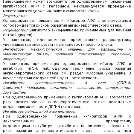
Гиперкалиемия может возникнуть при одновременном применении
ингибиторов АПФ с гепарином. Рекомендуется проведение
мониторинга содержания калия в сыворотке крови.
Эстрамустин
Одновременное применение ингибиторов АПФ с эстрамустином
сопровождается риском развития ангионевротического отека.
Рацекадотрил
(ингибитор энкефалиназы, применяемый для лечения
острой диареи)
У пациентов, одновременно применяющих рацекадотрил,
увеличивается риск развития ангионевротического отека.
Ингибиторы механистической мишени для рапамицина у
млекопитающих (mTOR) (например, темсиролимус, сиролимус,
эверолимус)
У пациентов, принимающих одновременно ингибитор АПФ и
ингибитор mTOR, наблюдалось увеличение риска развития
ангионевротического отека (см. раздел «Особые указания»). В
начале терапии следует соблюдать осторожность.
Ингибиторы дипептидилпептидазы 4 типа (ДПП-4)
(глиптины) (например, ситаглиптин, саксаглиптин, вилдаглиптин,
линаглиптин)
При одновременном применении с ингибиторами АПФ возрастает
риск возникновения ангионевротического отека вследствие
подавления активности ДПП-4 глиптином.
Ингибиторы нейтральной эндопептидазы
При одновременном применении ингибиторов АПФ с
лекарственными препаратами,
содержащими сакубитрил (ингибитор неприлизина), возрастает
риск развития ангионевротического отека, в связи с чем