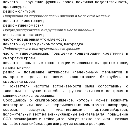
нечасто – нарушение функции почек, почечная недостаточность,
протеинурия;
редко – олигурия.
Нарушения со стороны половых органов и молочной железы:
нечасто – импотенция;
редко – гинекомастия.
Общие расстройства и нарушения в месте введения:
очень часто – астения;
часто – повышенная утомляемость;
нечасто – чувство дискомфорта, лихорадка.
Лабораторные и инструментальные данные:
часто – гиперкалиемия, повышение концентрации креатинина в
сыворотке крови;
нечасто – повышение концентрации мочевины в сыворотке крови,
гипонатриемия;
редко – повышение активности «печеночных» ферментов в
сыворотке крови, повышение концентрации билирубина в
сыворотке крови.
* Показатели частоты встречаемости были сопоставимы с
таковыми в группе плацебо и группах активного контроля в
клинических исследованиях.
Сообщалось о симптомокомплексе, который может включать
некоторые или все из перечисленных симптомов: лихорадка,
серозит, васкулит, миалгия/миозит, артралгия/артрит,
положительный тест на антинуклеарные антитела (ANA), повышение
СОЭ, эозинофилия и лейкоцитоз. Могут также возникать кожная
сыпь, фотосенсибилизация или другие кожные реакции.