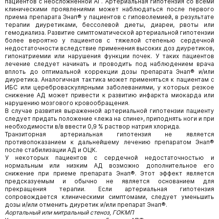
пациентов с неосложненной АГ. Артериальная гипотензия со всеми
клиническими проявлениями может наблюдаться после первого
приема препарата Энап® у пациентов с гиповолемией, в результате
терапии диуретиками, бессолевой диеты, диареи, рвоты или
гемодиализа. Развитие симптоматической артериальной гипотензии
более вероятно у пациентов с тяжелой степенью сердечной
недостаточности вследствие применения высоких доз диуретиков,
гипонатриемии или нарушения функции почек. У таких пациентов
лечение следует начинать и проводить под наблюдением врача
вплоть до оптимальной коррекции дозы препарата Энап® и/или
диуретика. Аналогичная тактика может применяться к пациентам с
ИБС или цереброваскулярными заболеваниями, у которых резкое
снижение АД может привести к развитию инфаркта миокарда или
нарушению мозгового кровообращения.
В случае развития выраженной артериальной гипотензии пациенту
следует придать положение «лежа на спине», приподнять ноги и при
необходимости в/в ввести 0,9 % раствор натрия хлорида.
Транзиторная артериальная гипотензия не является
противопоказанием к дальнейшему лечению препаратом Энап®
после стабилизации АД и ОЦК.
У некоторых пациентов с сердечной недостаточностью и
нормальным или низким АД возможно дополнительное его
снижение при приеме препарата Энап®. Этот эффект является
предсказуемым и обычно не является основанием для
прекращения терапии. Если артериальная гипотензия
сопровождается клиническими симптомами, следует уменьшить
дозы и/или отменить диуретик и/или препарат Энап®.
Аортальный или митральный стеноз, ГОКМП