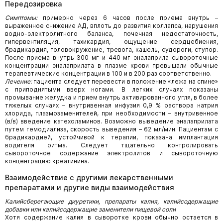
Передозировка
Симптомы:
примерно через 6 часов после приема внутрь –
выраженное снижение АД, вплоть до развития коллапса, нарушения
водно-электролитного баланса, почечная недостаточность,
гипервентиляция, тахикардия, ощущение сердцебиения,
брадикардия, головокружение, тревога, кашель, судороги, ступор.
После приема внутрь 300 мг и 440 мг эналаприла сывороточные
концентрации эналаприлата в плазме крови превышали обычные
терапевтические концентрации в 100 и в 200 раз соответственно.
Лечение:
пациента следует перевести в положение «лежа на спине»
с приподнятыми вверх ногами. В легких случаях показаны
промывание желудка и прием внутрь активированного угля, в более
тяжелых случаях – внутривенная инфузия 0,9 % раствора натрия
хлорида, плазмозаменителей, при необходимости – внутривенное
(в/в) введение катехоламинов. Возможно выведение эналаприлата
путем гемодиализа, скорость выведения – 62 мл/мин. Пациентам с
брадикардией, устойчивой к терапии, показана имплантация
водителя ритма. Следует тщательно контролировать
сывороточное содержание электролитов и сывороточную
концентрацию креатинина.
Взаимодействие с другими лекарственными
препаратами и другие виды взаимодействия
Калийсберегающие диуретики, препараты калия, калийсодержащие
добавки или калийсодержащие заменители пищевой соли
Хотя содержание калия в сыворотке крови обычно остается в