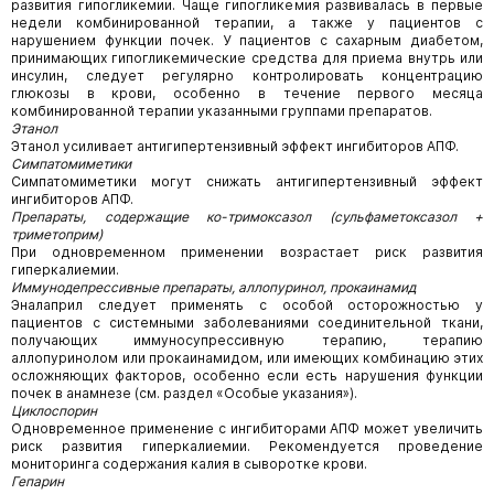
развития гипогликемии. Чаще гипогликемия развивалась в первые
недели комбинированной терапии, а также у пациентов с
нарушением функции почек. У пациентов с сахарным диабетом,
принимающих гипогликемические средства для приема внутрь или
инсулин, следует регулярно контролировать концентрацию
глюкозы в крови, особенно в течение первого месяца
комбинированной терапии указанными группами препаратов.
Этанол
Этанол усиливает антигипертензивный эффект ингибиторов АПФ.
Симпатомиметики
Симпатомиметики могут снижать антигипертензивный эффект
ингибиторов АПФ.
Препараты, содержащие ко-тримоксазол (сульфаметоксазол +
триметоприм)
При одновременном применении возрастает риск развития
гиперкалиемии.
Иммунодепрессивные препараты, аллопуринол, прокаинамид
Эналаприл следует применять с особой осторожностью у
пациентов с системными заболеваниями соединительной ткани,
получающих иммуносупрессивную терапию, терапию
аллопуринолом или прокаинамидом, или имеющих комбинацию этих
осложняющих факторов, особенно если есть нарушения функции
почек в анамнезе (см. раздел «Особые указания»).
Циклоспорин
Одновременное применение с ингибиторами АПФ может увеличить
риск развития гиперкалиемии. Рекомендуется проведение
мониторинга содержания калия в сыворотке крови.
Гепарин