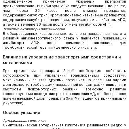
одновременное применение указанных препаратов
противопоказано. Ингибиторы АПФ следует назначать не ранее,
чем через 36 часов после отмены препаратов,
содержащих сакубитрил. Противопоказано назначение препаратов,
содержащих сакубитрил, пациентам, получающим ингибиторы АПФ,
а также в течение 36 часов после отмены ингибиторов АПФ.
Тканевые активаторы плазминогена
В обсервационных исследованиях выявлена повышенная частота
развития ангионевротического отека у пациентов, принимавших
ингибиторы АПФ, после применения алтеплазы для
тромболитической терапии ишемического инсульта.
Влияние на управление транспортными средствами и
механизмами
При применении препарата Энап® необходимо соблюдать
осторожность при управлении транспортными средствами,
механизмами и занятии другими потенциально опасными видами
деятельности, требующими повышенной концентрации внимания и
быстроты психомоторных реакций (возможно развитие
головокружения вследствие резкого снижения АД, особенно после
приема начальной дозы препарата Энап® у пациентов, принимающих
диуретики).
Особые указания
Артериальная гипотензия
Симптоматическая артериальная гипотензия развивается редко у