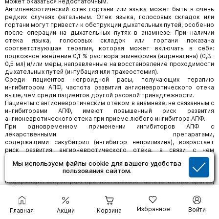
может оказаться недостаточным.
Ангионевротический отек гортани или языка может быть в очень
редких случаях фатальным. Отек языка, голосовых складок или
гортани могут привести к обструкции дыхательных путей, особенно
после операции на дыхательных путях в анамнезе. При наличии
отека языка, голосовых складок или гортани показана
соответствующая терапия, которая может включать в себя:
подкожное введение 0,1 % раствора эпинефрина (адреналина) (0,3-
0,5 мл) и/или меры, направленные на восстановление проходимости
дыхательных путей (интубация или трахеостомия).
Среди пациентов негроидной расы, получающих терапию
ингибитором АПФ, частота развития ангионевротического отека
выше, чем среди пациентов другой расовой принадлежности.
Пациенты с ангионевротическим отеком в анамнезе, не связанным с
ингибиторами АПФ, имеют повышенный риск развития
ангионевротического отека при приеме любого ингибитора АПФ.
При одновременном применении ингибиторов АПФ с
лекарственными препаратами,
содержащими сакубитрил (ингибитор неприлизина), возрастает
риск развития ангионевротического отека, в связи с чем
одновременное применение указанных препаратов
Мы используем файлы cookie для вашего удобства
противопоказано. Ингибиторы АПФ следует назначать не ранее,
пользования сайтом.
чем через 36 часов после отмены препаратов,
содержащих сакубитрил. Противопоказано назначение препаратов,
содержащих сакубитрил, пациентам, получающим ингибиторы АПФ,
а также в течение 36 часов после отмены ингибиторов АПФ.
Тканевые активаторы плазминогена
Избранное
Войти
Главная
Акции
Корзина
В обсервационных исследованиях выявлена повышенная частота