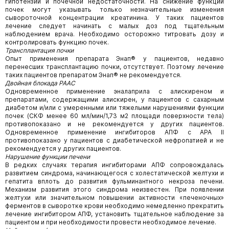
гипотензии и почечной недостаточности. На снижение функции
почек могут указывать только незначительные изменения
сывороточной концентрации креатинина. У таких пациентов
лечение следует начинать с малых доз под тщательным
наблюдением врача. Необходимо осторожно титровать дозу и
контролировать функцию почек.
Трансплантация почки
Опыт применения препарата Энап® у пациентов, недавно
перенесших трансплантацию почки, отсутствует. Поэтому лечение
таких пациентов препаратом Энап® не рекомендуется.
Двойная блокада РААС
Одновременное применение эналаприла с алискиреном и
препаратами, содержащими алискирен, у пациентов с сахарным
диабетом и/или с умеренными или тяжелыми нарушениями функции
почек (СКФ менее 60 мл/мин/1,73 м2 площади поверхности тела)
противопоказано и не рекомендуется у других пациентов.
Одновременное применение ингибиторов АПФ с АРА II
противопоказано у пациентов с диабетической нефропатией и не
рекомендуется у других пациентов.
Нарушение функции печени
В редких случаях терапия ингибиторами АПФ сопровождалась
развитием синдрома, начинающегося с холестатической желтухи и
гепатита вплоть до развития фульминантного некроза печени.
Механизм развития этого синдрома неизвестен. При появлении
желтухи или значительном повышении активности «печеночных»
ферментов в сыворотке крови необходимо немедленно прекратить
лечение ингибитором АПФ, установить тщательное наблюдение за
пациентом и при необходимости провести необходимое лечение.