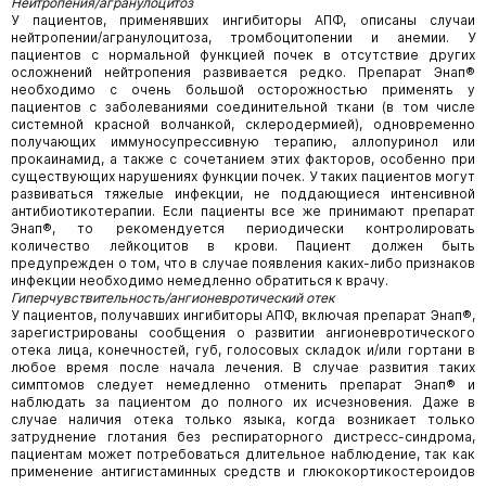
Нейтропения/агранулоцитоз
У пациентов, применявших ингибиторы АПФ, описаны случаи
нейтропении/агранулоцитоза, тромбоцитопении и анемии. У
пациентов с нормальной функцией почек в отсутствие других
осложнений нейтропения развивается редко. Препарат Энап®
необходимо с очень большой осторожностью применять у
пациентов с заболеваниями соединительной ткани (в том числе
системной красной волчанкой, склеродермией), одновременно
получающих иммуносупрессивную терапию, аллопуринол или
прокаинамид, а также с сочетанием этих факторов, особенно при
существующих нарушениях функции почек. У таких пациентов могут
развиваться тяжелые инфекции, не поддающиеся интенсивной
антибиотикотерапии. Если пациенты все же принимают препарат
Энап®, то рекомендуется периодически контролировать
количество лейкоцитов в крови. Пациент должен быть
предупрежден о том, что в случае появления каких-либо признаков
инфекции необходимо немедленно обратиться к врачу.
Гиперчувствительность/ангионевротический отек
У пациентов, получавших ингибиторы АПФ, включая препарат Энап®,
зарегистрированы сообщения о развитии ангионевротического
отека лица, конечностей, губ, голосовых складок и/или гортани в
любое время после начала лечения. В случае развития таких
симптомов следует немедленно отменить препарат Энап® и
наблюдать за пациентом до полного их исчезновения. Даже в
случае наличия отека только языка, когда возникает только
затруднение глотания без респираторного дистресс-синдрома,
пациентам может потребоваться длительное наблюдение, так как
применение антигистаминных средств и глюкокортикостероидов