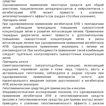
средства
Одновременное применение некоторых средств для общей
анестезии, трициклических антидепрессантов и нейролептиков с
ингибиторами АПФ может привести к усилению
антигипертензивного эффекта (см. раздел «Особые указания»).
Препараты лития
При одновременном применении ингибиторов АПФ с препаратами
лития наблюдали преходящее повышение сывороточной
концентрации лития и развитие интоксикации литием. Применение
тиазидных диуретиков может привести к дополнительному
повышению сывороточной концентрации лития и риска
интоксикации литием при одновременном применении ингибиторов
АПФ. Одновременное применение эналаприла с литием не
рекомендуется. При необходимости применения такой комбинации
следует тщательно контролировать сывороточные концентрации
лития.
Препараты золота
Симптомокомплекс (нитратоподобные реакции), включающий
ощущение «приливов» крови к коже лица, тошноту, рвоту и
артериальную гипотензию, наблюдался в редких случаях при
одновременном применении препаратов золота для
парентерального введения (натрия ауротиомалат) и ингибиторов
АПФ, включая эналаприл.
Гипогликемические средства для приема внутрь и инсулин
Эпидемиологические исследования показали, что одновременное
применение ингибиторов АПФ и гипогликемических средств
(инсулин и гипогликемические средства для приема внутрь) может
приводить к усилению гипогликемического эффекта с риском