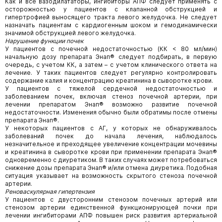
Как и все вазодилататоры, ингибиторы АПФ следует применять с
осторожностью у пациентов с клапанной обструкцией и
гипертрофией выносящего тракта левого желудочка. Не следует
назначать пациентам с кардиогенным шоком и гемодинамически
значимой обструкцией левого желудочка.
Нарушение функции почек
У пациентов с почечной недостаточностью (КК < 80 мл/мин)
начальную дозу препарата Энап® следует подбирать, в первую
очередь, с учетом КК, а затем – с учетом клинического ответа на
лечение. У таких пациентов следует регулярно контролировать
содержание калия и концентрацию креатинина в сыворотке крови.
У пациентов с тяжелой сердечной недостаточностью и
заболеванием почек, включая стеноз почечной артерии, при
лечении препаратом Энап® возможно развитие почечной
недостаточности. Изменения обычно были обратимы после отмены
препарата Энап®.
У некоторых пациентов с АГ, у которых не обнаруживалось
заболеваний почек до начала лечения, наблюдалось
незначительное и преходящее увеличение концентрации мочевины
и креатинина в сыворотке крови при применении препарата Энап®
одновременно с диуретиком. В таких случаях может потребоваться
снижение дозы препарата Энап® и/или отмена диуретика. Подобная
ситуация указывает на возможность скрытого стеноза почечной
артерии.
Реноваскулярная гипертензия
У пациентов с двусторонним стенозом почечных артерий или
стенозом артерии единственной функционирующей почки при
лечении ингибиторами АПФ повышен риск развития артериальной