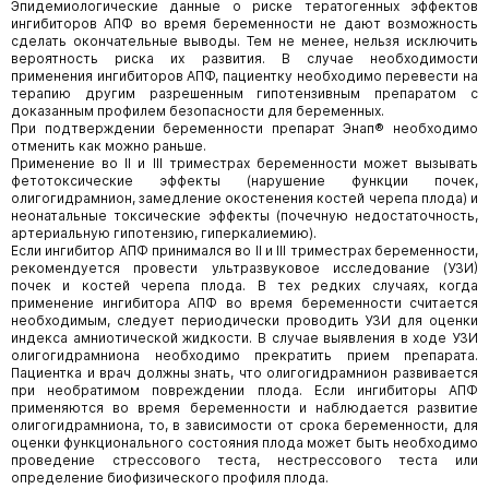
Эпидемиологические данные о риске тератогенных эффектов
ингибиторов АПФ во время беременности не дают возможность
сделать окончательные выводы. Тем не менее, нельзя исключить
вероятность риска их развития. В случае необходимости
применения ингибиторов АПФ, пациентку необходимо перевести на
терапию другим разрешенным гипотензивным препаратом с
доказанным профилем безопасности для беременных.
При подтверждении беременности препарат Энап® необходимо
отменить как можно раньше.
Применение во II и III триместрах беременности может вызывать
фетотоксические эффекты (нарушение функции почек,
олигогидрамнион, замедление окостенения костей черепа плода) и
неонатальные токсические эффекты (почечную недостаточность,
артериальную гипотензию, гиперкалиемию).
Если ингибитор АПФ принимался во II и III триместрах беременности,
рекомендуется провести ультразвуковое исследование (УЗИ)
почек и костей черепа плода. В тех редких случаях, когда
применение ингибитора АПФ во время беременности считается
необходимым, следует периодически проводить УЗИ для оценки
индекса амниотической жидкости. В случае выявления в ходе УЗИ
олигогидрамниона необходимо прекратить прием препарата.
Пациентка и врач должны знать, что олигогидрамнион развивается
при необратимом повреждении плода. Если ингибиторы АПФ
применяются во время беременности и наблюдается развитие
олигогидрамниона, то, в зависимости от срока беременности, для
оценки функционального состояния плода может быть необходимо
проведение стрессового теста, нестрессового теста или
определение биофизического профиля плода.