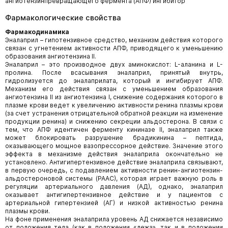
ангиотензинпревращающего фермента (АПФ) ингибитор
Фармакологические свойства
Фармакодинамика
Эналаприл – гипотензивное средство, механизм действия которого
связан с угнетением активности АПФ, приводящего к уменьшению
образования ангиотензина II.
Эналаприл – это производное двух аминокислот: L-аланина и L-
пролина. После всасывания эналаприл, принятый внутрь,
гидролизуется до эналаприлата, который и ингибирует АПФ.
Механизм его действия связан с уменьшением образования
ангиотензина II из ангиотензина I, снижение содержания которого в
плазме крови ведет к увеличению активности ренина плазмы крови
(за счет устранения отрицательной обратной реакции на изменение
продукции ренина) и снижению секреции альдостерона. В связи с
тем, что АПФ идентичен ферменту кининазе II, эналаприл также
может блокировать разрушение брадикинина – пептида,
оказывающего мощное вазопрессорное действие. Значение этого
эффекта в механизме действия эналаприла окончательно не
установлено. Антигипертензивное действие эналаприла связывают,
в первую очередь, с подавлением активности ренин-ангиотензин-
альдостероновой системы (РААС), которая играет важную роль в
регуляции артериального давления (АД), однако, эналаприл
оказывает антигипертензивное действие и у пациентов с
артериальной гипертензией (АГ) и низкой активностью ренина
плазмы крови.
На фоне применения эналаприла уровень АД снижается независимо
от положения тела (как в положении «лежа», так и в положении