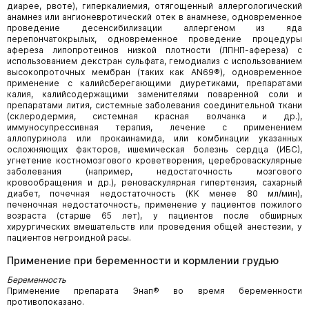
диарее, рвоте), гиперкалиемия, отягощенный аллергологический
анамнез или ангионевротический отек в анамнезе, одновременное
проведение десенсибилизации аллергеном из яда
перепончатокрылых, одновременное проведение процедуры
афереза липопротеинов низкой плотности (ЛПНП-афереза) с
использованием декстран сульфата, гемодиализ с использованием
высокопроточных мембран (таких как AN69®), одновременное
применение с калийсберегающими диуретиками, препаратами
калия, калийсодержащими заменителями поваренной соли и
препаратами лития, системные заболевания соединительной ткани
(склеродермия, системная красная волчанка и др.),
иммуносупрессивная терапия, лечение с применением
аллопуринола или прокаинамида, или комбинации указанных
осложняющих факторов, ишемическая болезнь сердца (ИБС),
угнетение костномозгового кроветворения, цереброваскулярные
заболевания (например, недостаточность мозгового
кровообращения и др.), реноваскулярная гипертензия, сахарный
диабет, почечная недостаточность (КК менее 80 мл/мин),
печеночная недостаточность, применение у пациентов пожилого
возраста (старше 65 лет), у пациентов после обширных
хирургических вмешательств или проведения общей анестезии, у
пациентов негроидной расы.
Применение при беременности и кормлении грудью
Беременность
Применение препарата Энап® во время беременности
противопоказано.