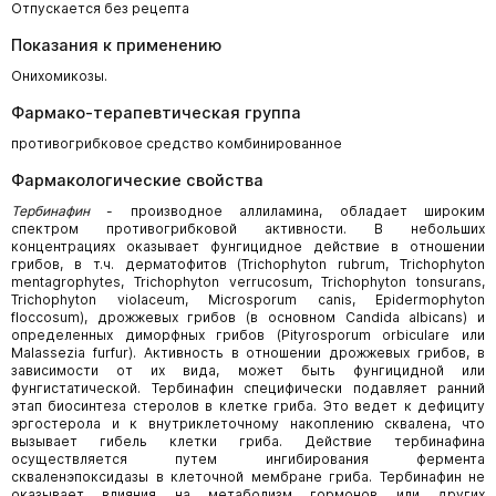
Отпускается без рецепта
Показания к применению
Онихомикозы.
Фармако-терапевтическая группа
противогрибковое средство комбинированное
Фармакологические свойства
Тербинафин
- производное аллиламина, обладает широким
спектром противогрибковой активности. В небольших
концентрациях оказывает фунгицидное действие в отношении
грибов, в т.ч. дерматофитов (Trichophyton rubrum, Trichophyton
mentagrophytes, Trichophyton verrucosum, Trichophyton tonsurans,
Trichophyton violaceum, Microsporum canis, Epidermophyton
floccosum), дрожжевых грибов (в основном Candida albicans) и
определенных диморфных грибов (Pityrosporum orbiculare или
Malassezia furfur). Активность в отношении дрожжевых грибов, в
зависимости от их вида, может быть фунгицидной или
фунгистатической. Тербинафин специфически подавляет ранний
этап биосинтеза стеролов в клетке гриба. Это ведет к дефициту
эргостерола и к внутриклеточному накоплению сквалена, что
вызывает гибель клетки гриба. Действие тербинафина
осуществляется путем ингибирования фермента
скваленэпоксидазы в клеточной мембране гриба. Тербинафин не
оказывает влияния на метаболизм гормонов или других