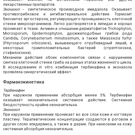
лекарственных препаратов.
Эконазол
- синтетическое производное имидазола. Оказывает
противогрибковое и антибактериальное действие. Тормозит
биосинтез эргостерола, регулирующего проницаемость клеточной
стенки микроорганизмов. Легко растворяется в липидах и хорошо
проникает в ткани.
Активен в отношении
дерматофитов Trichophyton,
Microsporum, Epidermophyton, дрожжеподобных грибов рода
Candida, Corynebacterium minutissimum, а также Malassezia furfur
(Pityrosporum orbiculare), вызывающего отрубевидный лишай, и
некоторых грамположительных бактерий (стрептококки,
стафилококки).
Механизм действия обоих компонентов связан с нарушением
синтеза клеточной стенки гриба на разных этапах жизненного цикла.
В исследованиях in vitro комбинация тербинафина и эконазола
проявляла синергетический эффект.
Фармакокинетика
Тербинафин
При наружном применении абсорбция менее 5%. Тербинафин
оказывает незначительное системное действие. Системная
биодоступность крайне незначительна.
Эконазол
При наружном применении проникает во все слои кожи и ногтевую
пластину. Терапевтические концентрации создаются в роговом и
других слоях эпидермиса, а также в дерме. При нанесении на кожу
системная абсорбция незначительна.