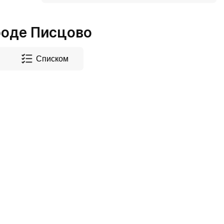
оде Писцово
Списком