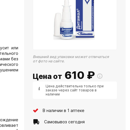
усит или
ательного
Внешний вид упаковки может отличаться
омами без
от фото на сайте.
ического
рушением
610
₽
Цена от
Цена действительна только при
заказе через сайт товаров в
наличии
В наличии в 1 аптеке
бождение
Самовывоз сегодня
овливает