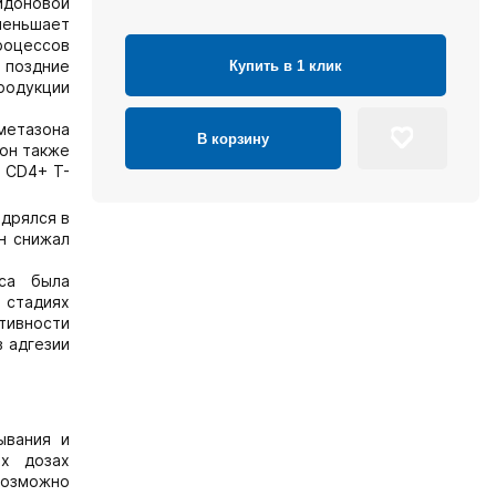
идоновой
меньшает
роцессов
 поздние
Купить в 1 клик
родукции
ометазона
В корзину
 он также
, CD4+ Т-
едрялся в
н снижал
са была
 стадиях
тивности
 адгезии
ывания и
ых дозах
возможно