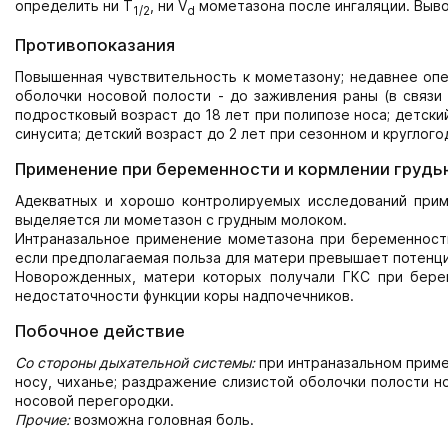
определить ни T
, ни V
мометазона после ингаляции. Выво
1/2
d
Противопоказания
Повышенная чувствительность к мометазону; недавнее оп
оболочки носовой полости - до заживления раны (в связи
подростковый возраст до 18 лет при полипозе носа; детски
синусита; детский возраст до 2 лет при сезонном и круглог
Применение при беременности и кормлении грудь
Адекватных и хорошо контролируемых исследований прим
выделяется ли мометазон с грудным молоком.
Интраназальное применение мометазона при беременности
если предполагаемая польза для матери превышает потенци
Новорожденных, матери которых получали ГКС при бере
недостаточности функции коры надпочечников.
Побочное действие
Со стороны дыхательной системы:
при интраназальном прим
носу, чиханье; раздражение слизистой оболочки полости н
носовой перегородки.
Прочие:
возможна головная боль.