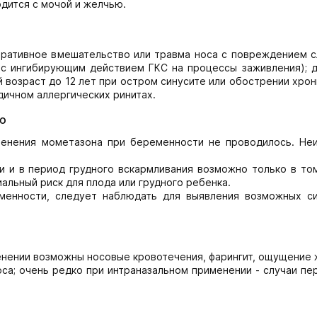
дится с мочой и желчью.
еративное вмешательство или травма носа с повреждением с
 с ингибирующим действием ГКС на процессы заживления); д
й возраст до 12 лет при остром синусите или обострении хро
одичном аллергических ринитах.
ю
енения мометазона при беременности не проводилось. Неи
 и в период грудного вскармливания возможно только в том
альный риск для плода или грудного ребенка.
менности, следует наблюдать для выявления возможных с
енении возможны носовые кровотечения, фарингит, ощущение 
оса; очень редко при интраназальном применении - случаи п