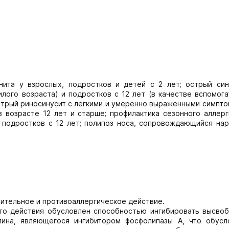
нита у взрослых, подростков и детей с 2 лет; острый син
илого возраста) и подростков с 12 лет (в качестве вспомог
стрый риносинусит с легкими и умеренно выраженными симпт
 возрасте 12 лет и старше; профилактика сезонного аллерг
 подростков с 12 лет; полипоз носа, сопровождающийся на
ительное и противоаллергическое действие.
ого действия обусловлен способностью ингибировать высво
ина, являющегося ингибитором фосфолипазы А, что обусл