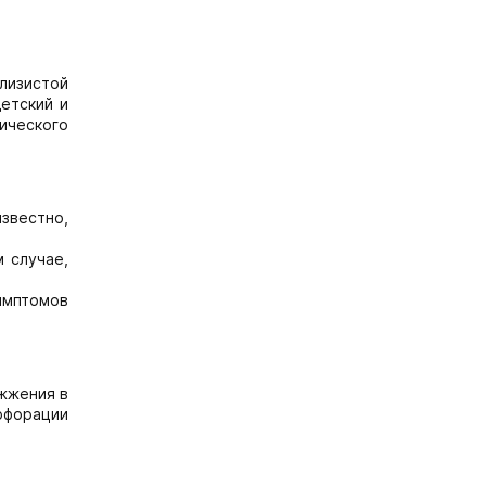
лизистой
етский и
нического
звестно,
 случае,
имптомов
жжения в
ерфорации