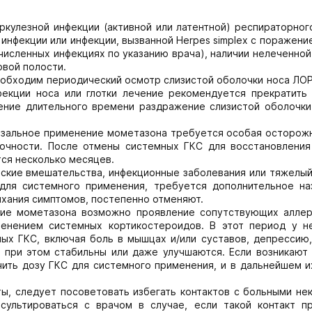
улезной инфекции (активной или латентной) респираторного
инфекции или инфекции, вызванной Herpes simplex с поражение
исленных инфекциях по указанию врача), наличии нелеченно
овой полости.
обходим периодический осмотр слизистой оболочки носа ЛОР
фекции носа или глотки лечение рекомендуется прекратить 
ение длительного времени раздражение слизистой оболочки
азальное применение мометазона требуется особая осторожн
точности. После отмены системных ГКС для восстановления
ся несколько месяцев.
еские вмешательства, инфекционные заболевания или тяжелый
для системного применения, требуется дополнительное на
ихания симптомов, постепенно отменяют.
ние мометазона возможно проявление сопутствующих аллер
менением системных кортикостероидов. В этот период у н
ых ГКС, включая боль в мышцах и/или суставов, депрессию,
х при этом стабильны или даже улучшаются. Если возникают
ить дозу ГКС для системного применения, и в дальнейшем и
ы, следует посоветовать избегать контактов с больными не
нсультироваться с врачом в случае, если такой контакт п