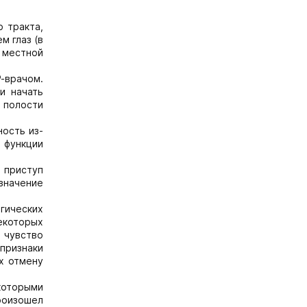
 тракта,
м глаз (в
й местной
-врачом.
и начать
 полости
ость из-
 функции
 приступ
значение
гических
екоторых
 чувство
 признаки
х отмену
которыми
роизошел