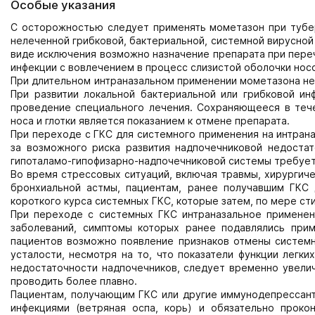
Особые указания
С осторожностью следует применять мометазон при туберк
нелеченной грибковой, бактериальной, системной вирусной 
виде исключения возможно назначение препарата при переч
инфекции с вовлечением в процесс слизистой оболочки нос
При длительном интраназальном применении мометазона не
При развитии локальной бактериальной или грибковой ин
проведение специального лечения. Сохраняющееся в теч
носа и глотки является показанием к отмене препарата.
При переходе с ГКС для системного применения на интран
за возможного риска развития надпочечниковой недоста
гипоталамо-гипофизарно-надпочечниковой системы требует
Во время стрессовых ситуаций, включая травмы, хирургич
бронхиальной астмы, пациентам, ранее получавшим ГКС 
короткого курса системных ГКС, которые затем, по мере ст
При переходе с системных ГКС интраназальное примене
заболеваний, симптомы которых ранее подавлялись при
пациентов возможно появление признаков отмены системн
усталости, несмотря на то, что показатели функции легки
недостаточности надпочечников, следует временно увелич
проводить более плавно.
Пациентам, получающим ГКС или другие иммунодепрессант
инфекциями (ветряная оспа, корь) и обязательно проко