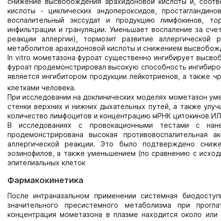
снижение высвобождения арахидоновой кислоты и, соотв
кислоты - циклических эндопероксидов, простагландин
воспалительный экссудат и продукцию лимфокинов, т
инфильтрации и грануляции. Уменьшает воспаление за сче
реакции аллергии), тормозит развитие аллергической
метаболитов арахидоновой кислоты и снижением высвобожд
In vitro мометазона фуроат существенно ингибирует высво
фуроат продемонстрировал высокую способность ингибирова
является ингибитором продукции лейкотриенов, а также 
клетками человека.
При исследовании на доклинических моделях мометазон умен
стенки верхних и нижних дыхательных путей, а также улу
количество лимфоцитов и концентрацию мРНК цитокинов ИЛ-
В исследованиях с провокационными тестами с нан
продемонстрирована высокая противовоспалительная а
аллергической реакции. Это было подтверждено сниж
эозинофилов, а также уменьшением (по сравнению с исход
эпителиальных клеток
Фармакокинетика
После интраназальном применении системная биодоступн
значительного пресистемного метаболизма при прогл
концентрация мометазона в плазме находится около или 