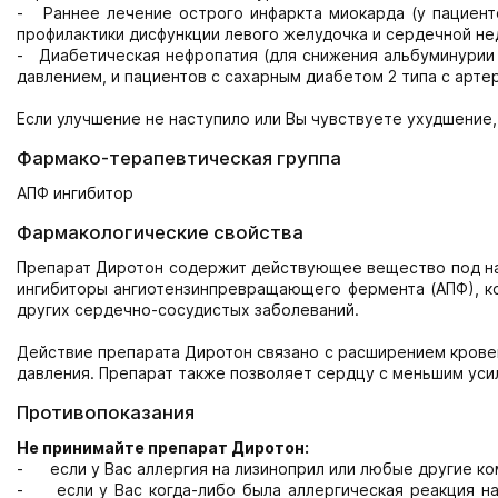
- Раннее лечение острого инфаркта миокарда (у пациент
профилактики дисфункции левого желудочка и сердечной не
- Диабетическая нефропатия (для снижения альбуминурии 
давлением, и пациентов с сахарным диабетом 2 типа с арте
Если улучшение не наступило или Вы чувствуете ухудшение,
Фармако-терапевтическая группа
АПФ ингибитор
Фармакологические свойства
Препарат Диротон содержит действующее вещество под назв
ингибиторы ангиотензинпревращающего фермента (АПФ), к
других сердечно-сосудистых заболеваний.
Действие препарата Диротон связано с расширением крове
давления. Препарат также позволяет сердцу с меньшим усил
Противопоказания
Не
принимайте
препарат
Диротон:
- если у Вас аллергия на лизиноприл или любые другие ко
- если у Вас когда-либо была аллергическая реакция на 