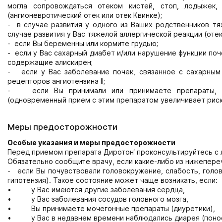
могла сопровождаться отеком кистей, стоп, лодыжек, 
(ангионевротический отек или отек Квинке);
- в случае развития у одного из Ваших родственников тя
случае развития у Вас тяжелой аллергической реакции (отек
- если Вы беременны или кормите грудью;
- если у Вас сахарный диабет и/или нарушение функции по
содержащие алискирен;
- если у Вас заболевание почек, связанное с сахарным
рецепторов ангиотензина II;
- если Вы принимали или принимаете препараты, со
(одновременный прием с этим препаратом увеличивает риск
Меры предосторожности
Особые указания и меры предосторожности
Перед приемом препарата Диротон‘ проконсультируйтесь с
Обязательно сообщите врачу, если какие-либо из нижепереч
- если Вы почувствовали головокружение, слабость, голо
гипотензия). Такое состояние может чаще возникать, если:
• у Вас имеются другие заболевания сердца,
• у Вас заболевания сосудов головного мозга,
• Вы принимаете мочегонные препараты (диуретики),
• у Вас в недавнем времени наблюдались диарея (понос)