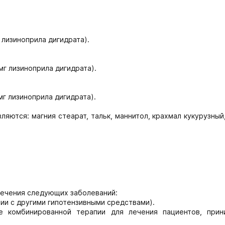
 лизиноприла дигидрата).
мг лизиноприла дигидрата).
мг лизиноприла дигидрата).
яются: магния стеарат, тальк, маннитол, крахмал кукурузный
 лечения следующих заболеваний:
ии с другими гипотензивными средствами).
е комбинированной терапии для лечения пациентов, при