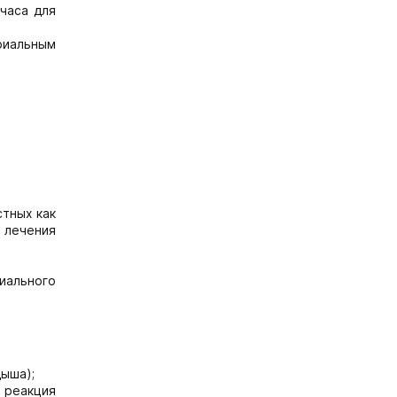
часа для
риальным
стных как
 лечения
иального
дыша);
 реакция