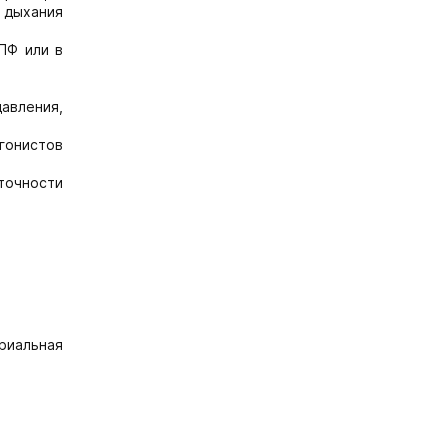
 дыхания
ПФ или в
давления,
гонистов
точности
риальная