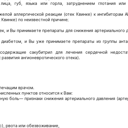
лица, губ, языка или горла, затруднением глотания или
желой аллергической реакции (отек Квинке) к ингибиторам А
 Квинке) по неизвестной причине;
чек, и Вы принимаете препараты для снижения артериального 
 диабетом, и Вы уже принимаете препараты из группы анта
держащие сакубитрил для лечения сердечной недоста
 развития ангионевротического отека).
 лечащим врачом.
исленных пунктов относится к Вам:
вную боль— признаки снижения артериального давления (арте
, рвота или обезвоживание,