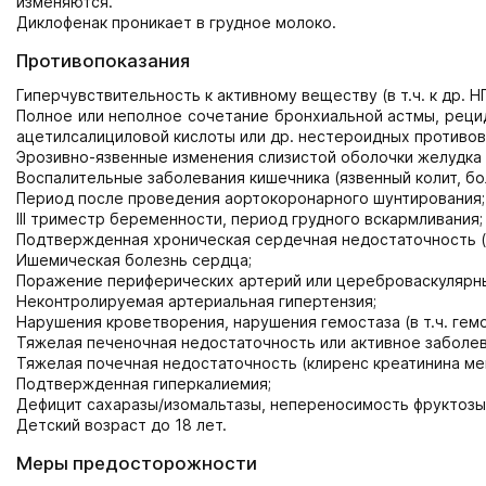
изменяются.
Диклофенак проникает в грудное молоко.
Противопоказания
Гиперчувствительность к активному веществу (в т.ч. к др. 
Полное или неполное сочетание бронхиальной астмы, реци
ацетилсалициловой кислоты или др. нестероидных противово
Эрозивно-язвенные изменения слизистой оболочки желудка 
Воспалительные заболевания кишечника (язвенный колит, бо
Период после проведения аортокоронарного шунтирования;
III триместр беременности, период грудного вскармливания;
Подтвержденная хроническая сердечная недостаточность (II
Ишемическая болезнь сердца;
Поражение периферических артерий или цереброваскулярн
Неконтролируемая артериальная гипертензия;
Нарушения кроветворения, нарушения гемостаза (в т.ч. гемо
Тяжелая печеночная недостаточность или активное заболев
Тяжелая почечная недостаточность (клиренс креатинина ме
Подтвержденная гиперкалиемия;
Дефицит сахаразы/изомальтазы, непереносимость фруктозы,
Детский возраст до 18 лет.
Меры предосторожности