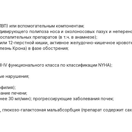
НПВП) или вспомогательным компонентам;
дивирующего полипоза носа и околоносовых пазух и неперен
спалительных препаратов (в т.ч. в анамнезе);
или 12-перстной кишки, активное желудочно-кишечное кровот
лезнь Крона) в фазе обострения;
-IV функционального класса по классификации NYHA);
ые нарушения;
филия);
ание печени;
нее 30 мл/мин); прогрессирующие заболевания почек;
 глюкозо-галактозная мальабсорбция (препарат содержит сах