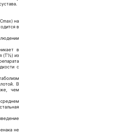
сустава.
(Сmax) на
ходится в
блюдении
никает в
я (T½) из
препарата
дкости с
таболизм
лотой. В
иже, чем
 среднем
остальная
ыведение
енака не