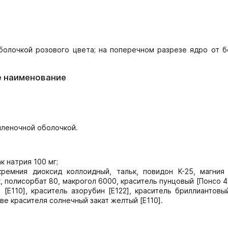
болочкой розового цвета; на поперечном разрезе ядро от б
е наименование
пленочной оболочкой.
aк нaтрия 100 мг;
кремния диоксид коллоидный, тальк, повидон K-25, магния 
к, полисорбат 80, макрогол 6000, краситель пунцовый [Понсо 4R
[E110], краситель азорубин [E122], краситель бриллиантов
ве красителя солнечный закат желтый [E110].