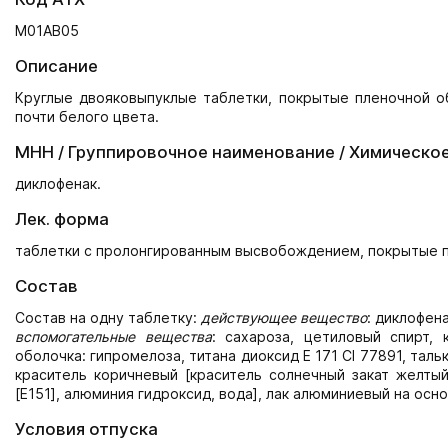
М01АВ05
Описание
Круглые двояковыпуклые таблетки, покрытые пленочной о
почти белого цвета.
МНН / Группировочное наименование / Химическо
диклофенак.
Лек. форма
таблетки с пролонгированным высвобождением, покрытые 
Состав
Состав на одну таблетку:
действующее вещество
: диклофен
вспомогательные вещества
: сахароза, цетиловый спирт, 
оболочка: гипромелоза, титана диоксид E 171 CI 77891, таль
краситель коричневый [краситель солнечный закат желтый 
[E151], алюминия гидроксид, вода], лак алюминиевый на осно
Условия отпуска