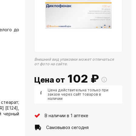
елого до
Внешний вид упаковки может отличаться
от фото на сайте.
102
₽
Цена от
Цена действительна только при
заказе через сайт товаров в
наличии
стеарат;
] [E124],
ый черный
В наличии в 1 аптеке
Самовывоз сегодня