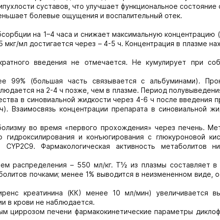
пухлости суставов, что улучшает функциональное состояние 
еньшает болевые ощущения и воспалительный отек.
бсорбции на 1–4 часа и снижает максимальную концентрацию 
 мкг/мл достигается через – 4-5 ч. Концентрация в плазме на
кратного введения не отмечается. Не кумулирует при со
ее 99% (большая часть связывается с альбуминами). Про
людается на 2-4 ч позже, чем в плазме. Период полувыведени
ества в синовиальной жидкости через 4-6 ч после введения 
ч). Взаимосвязь концентрации препарата в синовиальной жи
болизму во время «первого прохождения» через печень. Ме
о гидроксилирования и конъюгирования с глюкуроновой кис
т CYP2С9. Фармакологическая активность метаболитов н
ем распределения – 550 мл/кг. T½ из плазмы составляет в
аболитов почками; менее 1% выводится в неизмененном виде, 
иренс креатинина (КК) менее 10 мл/мин) увеличивается в
и в крови не наблюдается.
ным циррозом печени фармакокинетические параметры диклоф