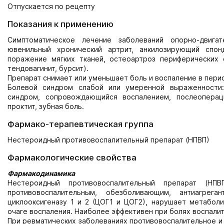
Отпускается по рецепту
Показания к применению
Симптоматическое лечение заболеваний опорно-двигат
ювенильный хронический артрит, анкилозирующий спонд
поражение мягких тканей, остеоартроз периферических 
тендовагинит, бурсит).
Препарат снимает или уменьшает боль и воспаление в перио
Болевой синдром слабой или умеренной выраженности: 
синдром, сопровождающийся воспалением, послеопераци
проктит, зубная боль.
Фармако-терапевтическая группа
Нестероидный противовоспалительный препарат (НПВП)
Фармакологические свойства
Фармакодинамика
Нестероидный противовоспалительный препарат (НПВ
противовоспалительным, обезболивающим, антиагрег
циклооксигеназу 1 и 2 (ЦОГ1 и ЦОГ2), нарушает метабол
очаге воспаления. Наиболее эффективен при болях воспали
При ревматических заболеваниях противовоспалительное и