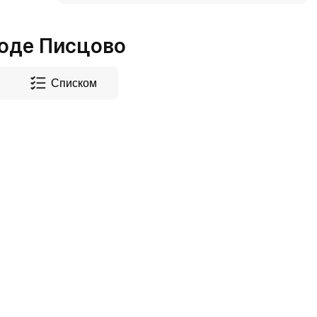
оде Писцово
Списком