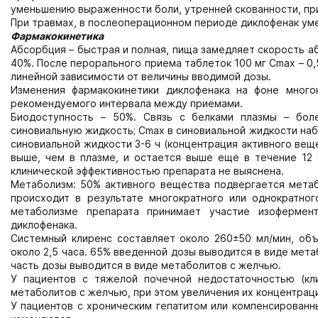
уменьшению выраженности боли, утренней скованности, при
При травмах, в послеоперационном периоде диклофенак ум
Фармакокинетика
Абсорбция – быстрая и полная, пища замедляет скорость а
40%. После перорального приема таблеток 100 мг Сmax – 0,5
линейной зависимости от величины вводимой дозы.
Изменения фармакокинетики диклофенака на фоне много
рекомендуемого интервала между приемами.
Биодоступность – 50%. Связь с белками плазмы – бол
синовиальную жидкость; Сmax в синовиальной жидкости наб
синовиальной жидкости 3-6 ч (концентрация активного вещ
выше, чем в плазме, и остается выше еще в течение 12 
клинической эффективностью препарата не выяснена.
Метаболизм: 50% активного вещества подвергается мета
происходит в результате многократного или однократног
метаболизме препарата принимает участие изофермен
диклофенака.
Системный клиренс составляет около 260±50 мл/мин, объ
около 2,5 часа. 65% введенной дозы выводится в виде мет
часть дозы выводится в виде метаболитов с желчью.
У пациентов с тяжелой почечной недостаточностью (кл
метаболитов с желчью, при этом увеличения их концентраци
У пациентов с хроническим гепатитом или компенсирован