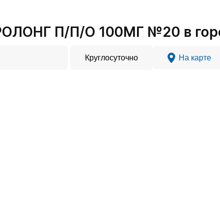
ОЛОНГ П/П/О 100МГ №20 в гор
Круглосуточно
На карте