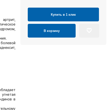
Купить в 1 клик
 артрит,
тическое
ндромом,
В корзину
ния.
 болевой
днексит,
обладает
 угнетая
ндинов в
тельному