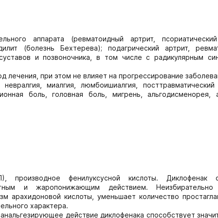
ельного аппарата (ревматоидный артрит, псориатический
илит (болезнь Бехтерева); подагрический артрит, ревма
суставов и позвоночника, в том числе с радикулярным си
д лечения, при этом не влияет на прогрессирование заболева
невралгия, миалгия, люмбоишиалгия, посттравматический
онная боль, головная боль, мигрень, альгодисменорея, а
П), производное фенилуксусной кислоты. Диклофенак 
антным и жаропонижающим действием. Неизбирательно
изм арахидоновой кислоты, уменьшает количество простагла
тельного характера.
 анальгезирующее действие диклофенака способствует значи