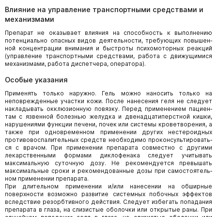
Влияние на управление транспортными средствами и
механизмами
Препарат не оказывает влияния на способность к выполнению
потенциально опасных видов деятельности, требующих повышен­
ной концентрации внимания и быстроты психомоторных реакций
(управление транспортными средствами, работа с движущимися
механизмами, работа диспетчера, оператора).
Особые указания
Применять только наружно. Гель можно наносить только на
неповрежденные участки кожи. После нанесения геля не следует
накладывать окклюзионную повязку. Перед применением пациен­
там с язвенной болезнью желудка и двенадцатиперстной кишки,
нарушениями функции печени, почек или системы кроветворения, а
также при одновременном применении других нестероидных
противовоспалительных средств необходимо проконсультировать­
ся с врачом. При применении препарата совместно с другими
лекарственными формами диклофенака следует учитывать
максимальную суточную дозу. Не рекомендуется превышать
максимальные сроки и рекомендованные дозы при самостоятель­
ном применении препарата.
При длительном применении и/или нанесении на обширные
поверхности возможно развитие системных побочных эффектов
вследствие резорбтивного действия. Следует избегать попадания
препарата в глаза, на слизистые оболочки или открытые раны. При