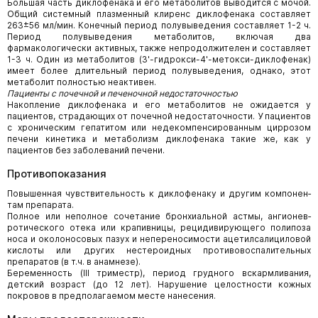
Большая часть диклофенака и его метаболитов выводится с мочой.
Общий системный плазменный клиренс диклофенака составляет
263±56 мл/мин. Конечный период полувыведения составляет 1-2 ч.
Период полувыведения метаболитов, включая два
фармакологически активных, также непродолжителен и составляет
1-3 ч. Один из метаболитов (3'-гидрокси-4'-метокси-диклофенак)
имеет более длительный период полувыведения, однако, этот
метаболит полностью неактивен.
Пациенты с почечной и печеночной недостаточностью
Накопление диклофенака и его метаболитов не ожидается у
пациентов, страдающих от почечной недостаточности. У пациен­тов
с хроническим гепатитом или недекомпенсированным циррозом
печени кинетика и метаболизм диклофенака такие же, как у
пациентов без заболеваний печени.
Противопоказания
Повышенная чувствительность к диклофенаку и другим компонен­
там препарата.
Полное или неполное сочетание бронхиальной астмы, ангионев­
ротического отека или крапивницы, рецидивирующего полипоза
носа и околоносовых пазух и непереносимости ацетилсалицило­вой
кислоты или других нестероидных противовоспалительных
препаратов (в т.ч. в анамнезе).
Беременность (III триместр), период грудного вскармливания,
детский возраст (до 12 лет). Нарушение целостности кожных
покровов в предполагаемом месте нанесения.