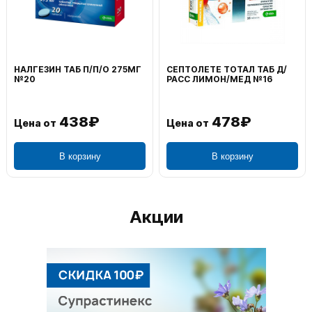
ИН ТАБ П/П/О 275МГ
СЕПТОЛЕТЕ ТОТАЛ ТАБ Д/
ВОЛЬТА
РАСС ЛИМОН/МЕД №16
НАРУЖ 2
438₽
478₽
от
Цена от
Цена о
В корзину
В корзину
Акции