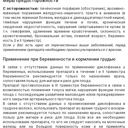
Меры предосторожности
С осторожностью:
печёночная порфирия (обострение), эрозив­но-
язвенные поражения желудочно-кишечного тракта в анамнезе (в
том числе язвенная болезнь желудка и двенадцатиперстной кишки),
тяжёлые нарушения функции печени и почек, хроническая
сердечная недостаточность, нарушения свёртываемости крови (в
т.ч. гемофилия, удлинение времени кровотечения, склонность к
кровотечениям), бронхиальная астма, пожилой возраст, беремен­
ность (I и II триместр).
Если у Вас есть одно из перечисленных выше заболеваний, перед
применением препарата необходимо проконсультироваться с врачом.
Применение при беременности и кормлении грудью
В связи с отсутствием данных по применению диклофенака у
беременных, использование препарата в течении I и II триместра
беременности рекомендуется только по назначению врача,
сопоставляя пользу для матери и риск для плода.
Препарат противопоказан в III триместре беременности в связи с
возможностью понижения тонуса матки, нарушения функции почек
плода с последующим развитием маловодия и/или преждевремен­
ного закрытия артериального протока плода.
В связи с отсутствием данных о проникновении диклофенака в
грудное молоко, использовать препарат во время грудного вскарм­
ливания рекомендуется только по назначению врача, сопоставляя
пользу для матери и риск для плода. Если все же необходимо
использование препарата, то его не следует наносить на молочные
железы или на большую поверхность кожи и не применять