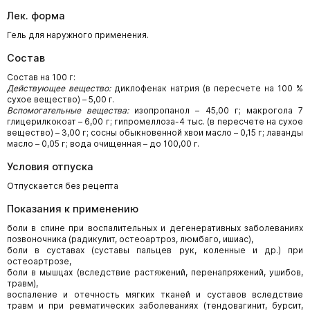
Лек. форма
Гель для наружного применения.
Состав
Состав на 100 г:
Действующее вещество:
диклофенак натрия (в пересчете на 100 %
сухое вещество) – 5,00 г.
Вспомогательные вещества:
изопропанол – 45,00 г; макрогола 7
глицерилкокоат – 6,00 г; гипромеллоза-4 тыс. (в пересчете на сухое
вещество) – 3,00 г; сосны обыкновенной хвои масло – 0,15 г; лаванды
масло – 0,05 г; вода очищенная – до 100,00 г.
Условия отпуска
Отпускается без рецепта
Показания к применению
боли в спине при воспалительных и дегенеративных заболеваниях
позвоночника (радикулит, остеоартроз, люмбаго, ишиас),
боли в суставах (суставы пальцев рук, коленные и др.) при
остеоартрозе,
боли в мышцах (вследствие растяжений, перенапряжений, ушибов,
травм),
воспаление и отечность мягких тканей и суставов вследствие
травм и при ревматических заболеваниях (тендовагинит, бурсит,