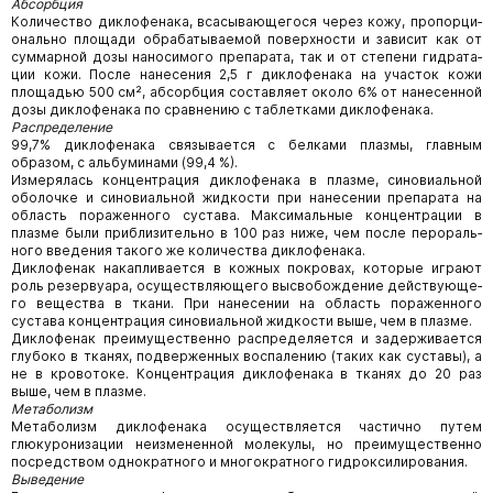
Абсорбция
Количество диклофенака, всасывающегося через кожу, пропорци­
онально площади обрабатываемой поверхности и зависит как от
суммарной дозы наносимого препарата, так и от степени гидрата­
ции кожи. После нанесения 2,5 г диклофенака на участок кожи
площадью 500 см², абсорбция составляет около 6% от нанесенной
дозы диклофенака по сравнению с таблетками диклофенака.
Распределение
99,7% диклофенака связывается с белками плазмы, главным
образом, с альбуминами (99,4 %).
Измерялась концентрация диклофенака в плазме, синовиальной
оболочке и синовиальной жидкости при нанесении препарата на
область пораженного сустава. Максимальные концентрации в
плазме были приблизительно в 100 раз ниже, чем после перораль­
ного введения такого же количества диклофенака.
Диклофенак накапливается в кожных покровах, которые играют
роль резервуара, осуществляющего высвобождение действующе­
го вещества в ткани. При нанесении на область пораженного
сустава концентрация синовиальной жидкости выше, чем в плазме.
Диклофенак преимущественно распределяется и задерживается
глубоко в тканях, подверженных воспалению (таких как суставы), а
не в кровотоке. Концентрация диклофенака в тканях до 20 раз
выше, чем в плазме.
Метаболизм
Метаболизм диклофенака осуществляется частично путем
глюкуронизации неизмененной молекулы, но преимущественно
посредством однократного и многократного гидроксилирования.
Выведение