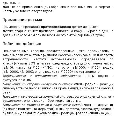
длительно.
Данные по применению диклофенака и его влиянию на фертиль­
ность у человека отсутствуют.
Применение детьми
Применение препарата
противопоказано
детям до 12 лет.
Детям старше 12 лет препарат наносят на кожу 2-3 раза в день, в
дозе 2 г (около 4 см при полностью открытой горловине тубы).
Побочное действие
Нежелательные явления, представленные ниже, перечислены в
зависимости от анатомофизиологической классификации и частоты
встречаемости. Частота встречаемости определяется по
классификации ВОЗ и имеет следующую градацию: очень часто
(≥1/10); часто (≥1/100, <1/10); нечасто (≥1/1000, <1/100); редко
(≥1/10000, <1/1000); очень редко (<1/10000); не установлено.
Инфекционные и паразитарные заболевания:
очень редко –
пустулезная сыпь.
Нарушения со стороны иммунной системы:
очень редко – реакции
гиперчувствительности (включая крапивницу), ангионев­ротический
отёк.
Нарушения со стороны дыхательной системы, органов грудной клетки и
средостения:
очень редко – бронхиальная астма.
Нарушения со стороны кожи и подкожных тканей:
часто – дерма­тит
(включая контактный дерматит), сыпь, эритема, экзема, зуд; редко –
буллезный дерматит; очень редко – реакции фотосенсибилизации.