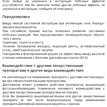
Если любые из указанных в инструкции побочных эффектов
усугубляются, или Вы заметили любые другие побочные эффек­ты, не
указанные в инструкции, сообщите об этом врачу.
Передозировка
Ввиду низкой системной абсорбции при аппликации геля, передо­
зировка маловероятна.
При случайном приеме внутрь возможно развитие системных
побочных реакций. При передозировке незамедлительно обрати­
тесь к врачу.
Симптомы:
тошнота и рвота.
Лечение:
промывание желудка, индукция рвоты, активированный
уголь, симптоматическая терапия.
Гемодиализ и форсированный диурез не эффективны ввиду высокой
степени связывания с белками диклофенака (около 99 %).
Взаимодействие с другими лекарственными
препаратами и другие виды взаимодействия
Не рекомендуется применение препарата с другими нестероидны­
ми противовоспалительными препаратами.
Диклофенак может усиливать действие препаратов, вызывающих
фотосенсибилизацию. Клинически значимого взаимодействия с
другими лекарственными препаратами не описано.
Если Вы применяете вышеперечисленные или другие лекарственные
препараты (в том числе безрецептурные) перед применением
препарата Диклофенак проконсультируйтесь с врачом.