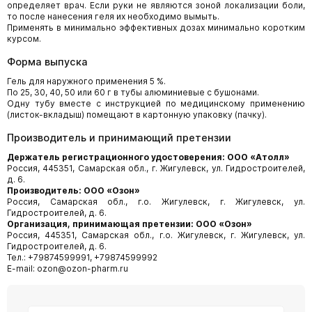
определяет врач. Если руки не являются зоной локализации боли,
то после нанесе­ния геля их необходимо вымыть.
Применять в минимально эффективных дозах минимально коротким
курсом.
Форма выпуска
Гель для наружного применения 5 %.
По 25, 30, 40, 50 или 60 г в тубы алюминиевые с бушонами.
Одну тубу вместе с инструкцией по медицинскому применению
(листок-вкладыш) помещают в картонную упаковку (пачку).
Производитель и принимающий претензии
Держатель регистрационного удостоверения: ООО «Атолл»
Россия, 445351, Самарская обл., г. Жигулевск, ул. Гидростроителей,
д. 6.
Производитель: ООО «Озон»
Россия, Самарская обл., г.о. Жигулевск, г. Жигулевск, ул.
Гидростроителей, д. 6.
Организация, принимающая претензии: ООО «Озон»
Россия, 445351, Самарская обл., г.о. Жигулевск, г. Жигулевск, ул.
Гидростроителей, д. 6.
Тел.: +79874599991, +79874599992
E-mail: ozon@ozon-pharm.ru