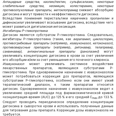
Антацидные средства, каолин/пектин, сульфасалазин, некоторые
слабительные средства, неомицин, колестирамин, некоторые
противоопухолевые препараты, метоклопрамид
снижают абсорбцию
дигоксина и могут привести к неэффективности дигоксина.
Вследствие понижения перистальтики кишечника
пропантелин
и
дифеноксилат
увеличивают всасывание дигоксина, вследствие чего
может развиться дигиталисная интоксикация.
Ингибиторы P-гликопротеина
Дигоксин является субстратом Р-гликопротеина. Следовательно,
ингибиторы P-гликопротеина (такие, как
верапамил, циклоспорин,
противогрибковые препараты
(например,
изавуконазол, кетоконазол),
противовирусные препараты
(например,
ритонавир, телапревир,
саквинавир), антиангинальные препараты (ранолазин)
) могут
увеличивать концентрацию дигоксина в крови за счет увеличения
его абсорбции и/или за счет уменьшения его почечного клиренса.
Изавуконазол
может увеличивать системное воздействие
лекарственных препаратов, являющихся субстратами P-
гликопротеина. При одновременном назначении с изавуконазолом
может потребоваться коррекция доз препаратов, являющихся
субстратами P-гликопротеина, особенно если они имеют узкий
терапевтический диапазон, к таким препаратам относится
дигоксин. Одновременное назначение с изавуконазолом ведет к
увеличению средней площади под фармакокинетической кривой
«концентрация-время» (AUC) до 125 % и его средней C
до 133 %.
max
Следует проводить периодическое определение концентрации
дигоксина в сыворотке крови и использовать полученные данные
для титрования дозы препарата. Коррекции дозы изавуконазола не
требуется.