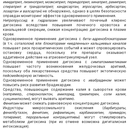
имидаприл, лизиноприл, моэксиприл, периндоприл, хинаприл, рамиприл,
спираприл
и трандолаприл; кандесартан, эпросартан, ирбесартан,
лозартан и
валсартан
) не обнаружено, однако в целях безопасности
оправдан мониторинг эффектов одновременного применения.
Нитропруссид
и
гидралазин
увеличивают почечный клиренс
дигоксина вследствие повышения почечного кровотока и
канальцевой секреции, снижая концентрацию дигоксина в плазме
крови.
Одновременное применение дигоксина с
бета-адреноблокаторами
(в т.ч.
соталолом
) или
блокаторами «медленных» кальциевых каналов
повышает риск проаритмических событий и может спровоцировать
остановку сердца, поскольку эти препараты оказывают
аддитивное действие на атриовентрикулярный узел.
Одновременное применение дигоксина с
симпатомиметиками
повышает частоту возникновения желудочковых аритмий,
поскольку оба лекарственных средства повышают эктопическую
пейсмейкерную активность.
Одновременное применение дигоксина с
ивабрадином
может
повысить риск развития брадикардии.
Средства, повышающие содержание калия в сыворотке крови
(например,
спиронолактон, амилорид, триамтерен, соли калия,
сукцинилхолин
), могут вызвать аритмию.
Фенитоин
может снижать равновесную концентрацию дигоксина.
Индукторы микросомального окисления (
барбитураты,
фенилбутазон, фенитоин, рифампицин, карбамазепин, примидон,
топирамат, пероральные контрацептивы
) могут стимулировать
метаболизм дигоксина (при их отмене возможна дигиталисная
интоксикация).