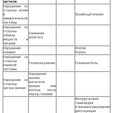
органов
Нарушения со
стороны крови
и
Тромбоцитопения
лимфатической
системы
Нарушения со
стороны
Снижение
обмена
аппетита
веществ и
питания
Нарушения
Апатия
психики
Психоз
Нарушения со
стороны
Головокружение
Головная боль
нервной
системы
Нарушения
зрения
Нарушения со
(нечеткое
стороны
зрение или
органа зрения
желтые пятна
перед глазами)
Желудочковая
тахикардия
Атриовентрикулярная
диссоциация