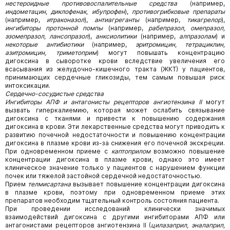
нестероидные противовоспалительные средства
(например,
индометацин, диклофенак, ибупрофен
),
противогрибковые препараты
(например,
итраконазол
),
антиагреганты
(например,
тикагрелор
),
ингибиторы протонной помпы
(например,
рабепразол, омепразол,
эзомепразол, лансопразол
),
анксиолитики
(например,
алпразолам
) и
некоторые антибиотики
(например,
эритромицин, тетрациклин,
азитромицин, триметоприм
) могут повышать концентрацию
дигоксина в сыворотке крови вследствие увеличения его
всасывания из желудочно-кишечного тракта (ЖКТ) у пациентов,
принимающих сердечные гликозиды, тем самым повышая риск
интоксикации.
Сердечно-сосудистые средства
Ингибиторы АПФ и антагонисты рецепторов ангиотензина II
могут
вызвать гиперкалиемию, которая может ослабить связывание
дигоксина с тканями и привести к повышению содержания
дигоксина в крови. Эти лекарственные средства могут приводить к
развитию почечной недостаточности и повышению концентрации
дигоксина в плазме крови из-за снижения его почечной экскреции.
При одновременном приеме с
каптоприлом
возможно повышение
концентрации дигоксина в плазме крови, однако это имеет
клиническое значение только у пациентов с нарушением функции
почек или тяжелой застойной сердечной недостаточностью.
Прием
телмисартана
вызывает повышение концентрации дигоксина
в плазме крови, поэтому при одновременном приеме этих
препаратов необходим тщательный контроль состояния пациента.
При проведении исследований клинически значимых
взаимодействий дигоксина с другими ингибиторами АПФ или
антагонистами рецепторов ангиотензина II (
цилазаприл, эналаприл,