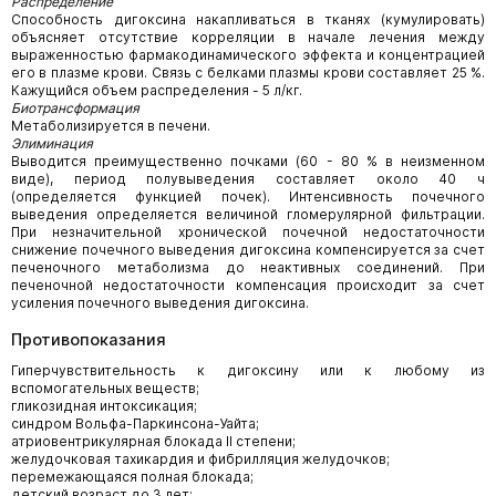
Распределение
Способность дигоксина накапливаться в тканях (кумулировать)
объясняет отсутствие корреляции в начале лечения между
выраженностью фармакодинамического эффекта и концентрацией
его в плазме крови. Связь с белками плазмы крови составляет 25 %.
Кажущийся объем распределения - 5 л/кг.
Биотрансформация
Метаболизируется в печени.
Элиминация
Выводится преимущественно почками (60 - 80 % в неизменном
виде), период полувыведения составляет около 40 ч
(определяется функцией почек). Интенсивность почечного
выведения определяется величиной гломерулярной фильтрации.
При незначительной хронической почечной недостаточности
снижение почечного выведения дигоксина компенсируется за счет
печеночного метаболизма до неактивных соединений. При
печеночной недостаточности компенсация происходит за счет
усиления почечного выведения дигоксина.
Противопоказания
Гиперчувствительность к дигоксину или к любому из
вспомогательных веществ;
гликозидная интоксикация;
синдром Вольфа-Паркинсона-Уайта;
атриовентрикулярная блокада II степени;
желудочковая тахикардия и фибрилляция желудочков;
перемежающаяся полная блокада;
детский возраст до 3 лет;