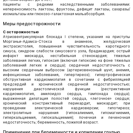
пациенты с редкими наследственными заболеваниями:
непереносимость лактозы, фруктозы, дефицит лактазы, сахаразы/
изомальтазы или глюкозо-галактозная мальабсорбция.
Меры предосторожности
С осторожностью
Атриовентрикулярная блокада I степени, указания на приступы
Морганьи-Адамса-Стокса в анамнезе, желудочковая
экстрасистолия, повышенная чувствительность каротидного
синуса, синдром слабости синусового узла, брадикардия; острый
инфаркт миокарда, нестабильная стенокардия; тяжелые
заболевания легких, гипоксия (включая гипоксию на фоне тяжелых
заболеваний легких и сердца); сердечная недостаточность с
высоким сердечным выбросом (артериовенозный шунт, анемия,
инфекционные заболевания, гипертиреоз); гипертрофическая
обструктивная кардиомиопатия в сочетании с фибрилляцией
предсердий и хронической сердечной недостаточностью;
нарушения диастолической функции (рестриктивная
кардиомиопатия, амилоидоз сердца, тампонада сердца);
выраженная дилатация полостей сердца, «легочное» сердце;
хронический констриктивный перикардит, миокардит; при
проведении электрической кардиоверсии; гипотиреоз;
электролитные нарушения (гипокалиемия, гипомагниемия,
гиперкальциемия, гипокальциемия); почечная и печеночная
недостаточность; беременность, пожилой возраст.
Применение при беременности и кормлении грудью