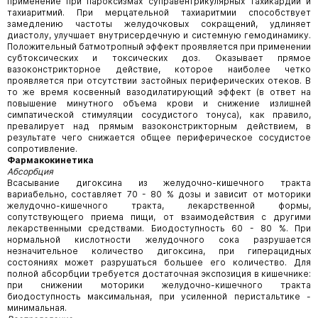
применение при пароксизмах суправентрикулярных тахикардий и
тахиаритмий. При мерцательной тахиаритмии способствует
замедлению частоты желудочковых сокращений, удлиняет
диастолу, улучшает внутрисердечную и системную гемодинамику.
Положительный батмотропный эффект проявляется при применении
субтоксических и токсических доз. Оказывает прямое
вазоконстрикторное действие, которое наиболее четко
проявляется при отсутствии застойных периферических отеков. В
то же время косвенный вазодилатирующий эффект (в ответ на
повышение минутного объема крови и снижение излишней
симпатической стимуляции сосудистого тонуса), как правило,
превалирует над прямым вазоконстрикторным действием, в
результате чего снижается общее периферическое сосудистое
сопротивление.
Фармакокинетика
Абсорбция
Всасывание дигоксина из желудочно-кишечного тракта
вариабельно, составляет 70 - 80 % дозы и зависит от моторики
желудочно-кишечного тракта, лекарственной формы,
сопутствующего приема пищи, от взаимодействия с другими
лекарственными средствами. Биодоступность 60 - 80 %. При
нормальной кислотности желудочного сока разрушается
незначительное количество дигоксина, при гиперацидных
состояниях может разрушаться большее его количество. Для
полной абсорбции требуется достаточная экспозиция в кишечнике:
при снижении моторики желудочно-кишечного тракта
биодоступность максимальная, при усиленной перистальтике -
минимальная.