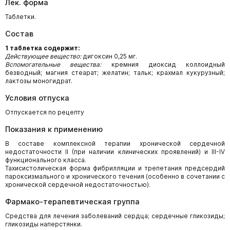
Лек. форма
Таблетки.
Состав
1 таблетка содержит:
Действующее вещество:
дигоксин 0,25 мг.
Вспомогательные вещества:
кремния диоксид коллоидный
безводный; магния стеарат; желатин; тальк; крахмал кукурузный;
лактозы моногидрат.
Условия отпуска
Отпускается по рецепту
Показания к применению
В составе комплексной терапии хронической сердечной
недостаточности II (при наличии клинических проявлений) и III-IV
функционального класса.
Тахисистолическая форма фибрилляции и трепетания предсердий
пароксизмального и хронического течения (особенно в сочетании с
хронической сердечной недостаточностью).
Фармако-терапевтическая группа
Средства для лечения заболеваний сердца; сердечные гликозиды;
гликозиды наперстянки.