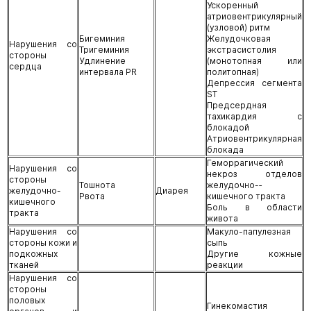
Ускоренный
атриовентрикулярный
(узловой) ритм
Бигеминия
Желудочковая
Нарушения со
Тригеминия
экстрасистолия
стороны
Удлинение
(монотопная или
сердца
интервала PR
политопная)
Депрессия сегмента
ST
Предсердная
тахикардия с
блокадой
Атриовентрикулярная
блокада
Геморрагический
Нарушения со
некроз отделов
стороны
Тошнота
желудочно-­
желудочно­-
Диарея
Рвота
кишечного тракта
кишечного
Боль в области
тракта
живота
Нарушения со
Макуло-папулезная
стороны кожи и
сыпь
подкожных
Другие кожные
тканей
реакции
Нарушения со
стороны
половых
Гинекомастия