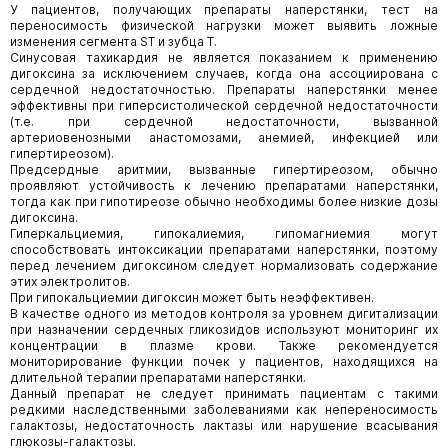
У пациентов, получающих препараты наперстянки, тест на
переносимость физической нагрузки может выявить ложные
изменения сегмента ST и зубца T.
Синусовая тахикардия не является показанием к применению
дигоксина за исключением случаев, когда она ассоциирована с
сердечной недостаточностью. Препараты наперстянки менее
эффективны при гиперсистолической сердечной недостаточности
(т.е. при сердечной недостаточности, вызванной
артериовенозными анастомозами, анемией, инфекцией или
гипертиреозом).
Предсердные аритмии, вызванные гипертиреозом, обычно
проявляют устойчивость к лечению препаратами наперстянки,
тогда как при гипотиреозе обычно необходимы более низкие дозы
дигоксина.
Гиперкальциемия, гипокалиемия, гипомагниемия могут
способствовать интоксикации препаратами наперстянки, поэтому
перед лечением дигоксином следует нормализовать содержание
этих электролитов.
При гипокальциемии дигоксин может быть неэффективен.
В качестве одного из методов контроля за уровнем дигитализации
при назначении сердечных гликозидов используют мониторинг их
концентрации в плазме крови. Также рекомендуется
мониторирование функции почек у пациентов, находящихся на
длительной терапии препаратами наперстянки.
Данный препарат не следует принимать пациентам с такими
редкими наследственными заболеваниями как непереносимость
галактозы, недостаточность лактазы или нарушение всасывания
глюкозы-галактозы.