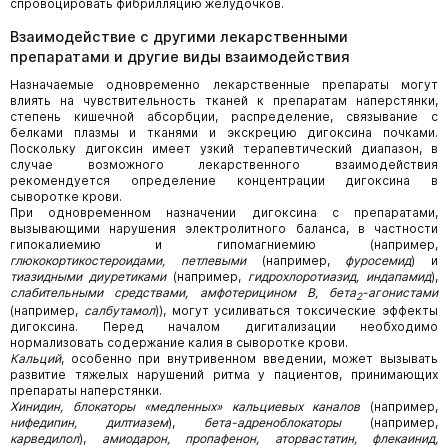
спровоцировать фибрилляцию желудочков.
Взаимодействие с другими лекарственными
препаратами и другие виды взаимодействия
Назначаемые одновременно лекарственные препараты могут
влиять на чувствительность тканей к препаратам наперстянки,
степень кишечной абсорбции, распределение, связывание с
белками плазмы и тканями и экскрецию дигоксина почками.
Поскольку дигоксин имеет узкий терапевтический диапазон, в
случае возможного лекарственного взаимодействия
рекомендуется определение концентрации дигоксина в
сыворотке крови.
При одновременном назначении дигоксина с препаратами,
вызывающими нарушения электролитного баланса, в частности
гипокалиемию и гипомагниемию (например,
глюкокортикостероидами, петлевыми
(например,
фуросемид
) и
тиазидными диуретиками
(например,
гидрохлоротиазид, индапамид
),
слабительными средствами, амфотерицином В, бета
-агонистами
2
(например,
салбутамол
)), могут усиливаться токсические эффекты
дигоксина. Перед началом дигитализации необходимо
нормализовать содержание калия в сыворотке крови.
Кальций
, особенно при внутривенном введении, может вызывать
развитие тяжелых нарушений ритма у пациентов, принимающих
препараты наперстянки.
Хинидин, блокаторы «медленных» кальциевых каналов
(например,
нифедипин, дилтиазем
),
бета-адреноблокаторы
(например,
карведилол
),
амиодарон, пропафенон, аторвастатин, флекаинид,