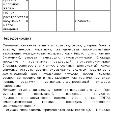
органов и
молочной
железы
Общие
расстройства и
нарушения в
Слабость
месте
введения
Передозировка
Симптомы
: снижение аппетита, тошнота, рвота, диарея, боль в
животе, некроз кишечника; желудочковая пароксизмальная
тахикардия, желудочковая экстрасистолия (часто политопная или
бигеминия), узловая тахикардия, синоаурикулярная блокада,
мерцание и трепетание предсердий, атриовентрикулярная
блокада, сонливость, спутанность сознания, делириозный психоз,
снижение остроты зрения, окрашивание видимых предметов в
желто-зеленый цвет, мелькание «мушек» перед глазами,
восприятие предметов в уменьшенном или увеличенном виде;
неврит, радикулит, маниакально-депрессивный синдром,
парестезии.
Лечение
: отмена дигоксина, прием активированного угля (для
уменьшения всасывания), введение антидотов
(димеркаптопропансульфонат натрия, натрия эдетат (ЭДТА),
симптоматическая терапия. Проводить постоянное
мониторирование ЭКГ.
В случаях гипокалиемии применяются соли калия: 0,5 - 1 г калия