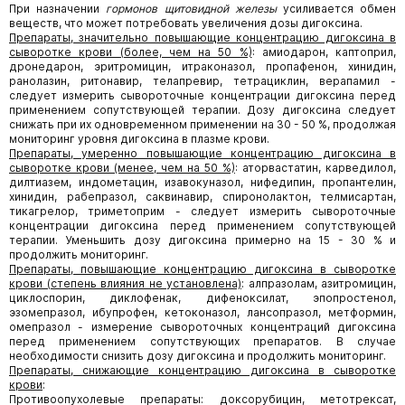
При назначении
гормонов щитовидной железы
усиливается обмен
веществ, что может потребовать увеличения дозы дигоксина.
Препараты, значительно повышающие концентрацию дигоксина в
сыворотке крови (более, чем на 50 %)
: амиодарон, каптоприл,
дронедарон, эритромицин, итраконазол, пропафенон, хинидин,
ранолазин, ритонавир, телапревир, тетрациклин, верапамил -
следует измерить сывороточные концентрации дигоксина перед
применением сопутствующей терапии. Дозу дигоксина следует
снижать при их одновременном применении на 30 - 50 %, продолжая
мониторинг уровня дигоксина в плазме крови.
Препараты, умеренно повышающие концентрацию дигоксина в
сыворотке крови (менее, чем на 50 %)
: аторвастатин, карведилол,
дилтиазем, индометацин, изавокуназол, нифедипин, пропантелин,
хинидин, рабепразол, саквинавир, спиронолактон, телмисартан,
тикагрелор, триметоприм - следует измерить сывороточные
концентрации дигоксина перед применением сопутствующей
терапии. Уменьшить дозу дигоксина примерно на 15 - 30 % и
продолжить мониторинг.
Препараты, повышающие концентрацию дигоксина в сыворотке
крови (степень влияния не установлена)
: алпразолам, азитромицин,
циклоспорин, диклофенак, дифеноксилат, эпопростенол,
эзомепразол, ибупрофен, кетоконазол, лансопразол, метформин,
омепразол - измерение сывороточных концентраций дигоксина
перед применением сопутствующих препаратов. В случае
необходимости снизить дозу дигоксина и продолжить мониторинг.
Препараты, снижающие концентрацию дигоксина в сыворотке
крови
:
Противоопухолевые препараты: доксорубицин, метотрексат,