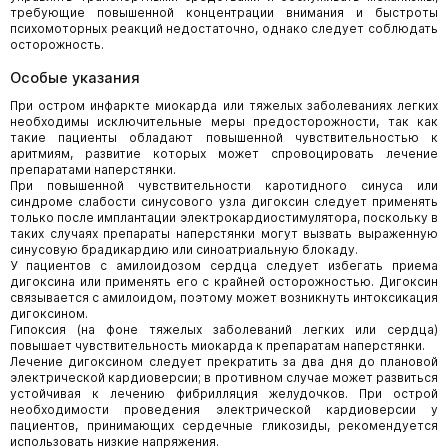
требующие повышенной концентрации внимания и быстроты
психомоторных реакций недостаточно, однако следует соблюдать
осторожность.
Особые указания
При остром инфаркте миокарда или тяжелых заболеваниях легких
необходимы исключительные меры предосторожности, так как
такие пациенты обладают повышенной чувствительностью к
аритмиям, развитие которых может спровоцировать лечение
препаратами наперстянки.
При повышенной чувствительности каротидного синуса или
синдроме слабости синусового узла дигоксин следует применять
только после имплантации электрокардиостимулятора, поскольку в
таких случаях препараты наперстянки могут вызвать выраженную
синусовую брадикардию или синоатриальную блокаду.
У пациентов с амилоидозом сердца следует избегать приема
дигоксина или применять его с крайней осторожностью. Дигоксин
связывается с амилоидом, поэтому может возникнуть интоксикация
дигоксином.
Гипоксия (на фоне тяжелых заболеваний легких или сердца)
повышает чувствительность миокарда к препаратам наперстянки.
Лечение дигоксином следует прекратить за два дня до плановой
электрической кардиоверсии; в противном случае может развиться
устойчивая к лечению фибрилляция желудочков. При острой
необходимости проведения электрической кардиоверсии у
пациентов, принимающих сердечные гликозиды, рекомендуется
использовать низкие напряжения.