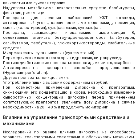
винкристин или лучевая терапия.
Индукторы метаболизма лекарственных средств: барбитураты,
фенитоин, рифампицин.
Препараты для лечения заболеваний ЖКТ: антациды,
активированный уголь, каолин­пектин, метоклопрамид, неомицин,
смолы (колестирамин), сульфасалазин, сукральфат.
Препараты, вызывающие гипокалиемию: амфотерицин В,
селективные агонисты бета
-адренорецепторов (альбутерол,
2
сальбутамол, тербуталин), глюкокортикостероиды, слабительные
средства.
Миорелаксанты: сукцинилхолин (суксаметоний).
Периферические вазодилататоры: гидралазин, нитропруссид.
Противодиабетические препараты: эксенатид, миглитол, акарбоза.
Антидепрессанты: препараты зверобоя продырявленного
(Hypericum perforatum).
Другие препараты: пеницилламин.
Употребление пищи с высоким содержанием отрубей.
При совместном применении дигоксина с препаратами,
снижающими его концентрацию в крови, необходимо измерение
сывороточных концентраций дигоксина перед применением
сопутствующих препаратов. Увеличить дозу дигоксина в случае
необходимости на 20 - 40 % и продолжить мониторинг.
Влияние на управление транспортными средствами и
механизмами
Исследований по оценке влияния дигоксина на способность
управлять транспортными средствами и обслуживать механизмы,