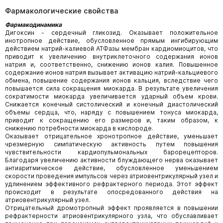
Фармакологические свойства
Фармакодинамика
Дигоксин - сердечный гликозид. Оказывает положительное
инотропное действие, обусловленное прямым ингибирующим
действием натрий-калиевой АТФазы мембран кардиомиоцитов, что
приводит к увеличению внутриклеточного содержания ионов
натрия и, соответственно, снижению ионов калия. Повышенное
содержание ионов натрия вызывает активацию натрий-кальциевого
обмена, повышение содержания ионов кальция, вследствие чего
повышается сила сокращения миокарда. В результате увеличения
сократимости миокарда увеличивается ударный объем крови.
Снижается конечный систолический и конечный диастолический
объемы сердца, что, наряду с повышением тонуса миокарда,
приводит к сокращению его размеров и, таким образом, к
снижению потребности миокарда в кислороде.
Оказывает отрицательное хронотропное действие, уменьшает
чрезмерную симпатическую активность путем повышения
чувствительности кардиопульмональных барорецепторов.
Благодаря увеличению активности блуждающего нерва оказывает
антиаритмическое действие, обусловленное уменьшением
скорости проведения импульсов через атриовентрикулярный узел и
удлинением эффективного рефрактерного периода. Этот эффект
происходит в результате опосредованного действия на
атриовентрикулярный узел.
Отрицательный дромотропный эффект проявляется в повышении
рефрактерности атриовентрикулярного узла, что обуславливает