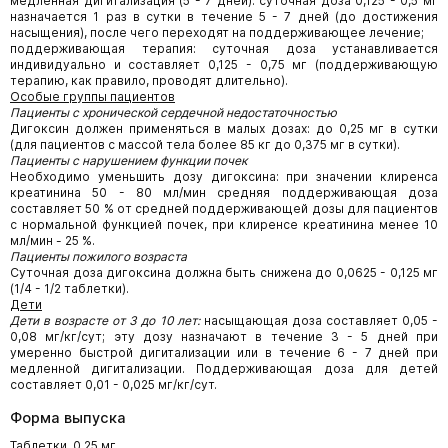
медленная дигитализация (5 - 7 дней): суточная доза 0,125 - 0,5 мг
назначается 1 раз в сутки в течение 5 - 7 дней (до достижения
насыщения), после чего переходят на поддерживающее лечение;
поддерживающая терапия: суточная доза устанавливается
индивидуально и составляет 0,125 - 0,75 мг (поддерживающую
терапию, как правило, проводят длительно).
Особые группы пациентов
Пациенты с хронической сердечной недостаточностью
Дигоксин должен применяться в малых дозах: до 0,25 мг в сутки
(для пациентов с массой тела более 85 кг до 0,375 мг в сутки).
Пациенты с нарушением функции почек
Необходимо уменьшить дозу дигоксина: при значении клиренса
креатинина 50 - 80 мл/мин средняя поддерживающая доза
составляет 50 % от средней поддерживающей дозы для пациентов
с нормальной функцией почек, при клиренсе креатинина менее 10
мл/мин - 25 %.
Пациенты пожилого возраста
Суточная доза дигоксина должна быть снижена до 0,0625 - 0,125 мг
(1/4 - 1/2 таблетки).
Дети
Дети в возрасте от 3 до 10 лет:
насыщающая доза составляет 0,05 -
0,08 мг/кг/сут; эту дозу назначают в течение 3 - 5 дней при
умеренно быстрой дигитализации или в течение 6 - 7 дней при
медленной дигитализации. Поддерживающая доза для детей
составляет 0,01 - 0,025 мг/кг/сут.
Форма выпуска
Таблетки, 0,25 мг.