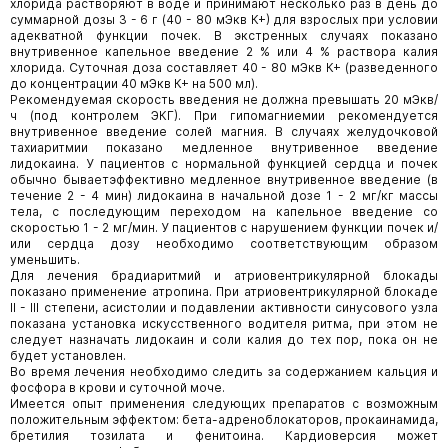
хлорида растворяют в воде и принимают несколько раз в день до
суммарной дозы 3 - 6 г (40 - 80 мЭкв К+) для взрослых при условии
адекватной функции почек. В экстренных случаях показано
внутривенное капельное введение 2 % или 4 % раствора калия
хлорида. Суточная доза составляет 40 - 80 мЭкв К+ (разведенного
до концентрации 40 мЭкв К+ на 500 мл).
Рекомендуемая скорость введения не должна превышать 20 мЭкв/
ч (под контролем ЭКГ). При гипомагниемии рекомендуется
внутривенное введение солей магния. В случаях желудочковой
тахиаритмии показано медленное внутривенное введение
лидокаина. У пациентов с нормальной функцией сердца и почек
обычно бываетэффективно медленное внутривенное введение (в
течение 2 - 4 мин) лидокаина в начальной дозе 1 - 2 мг/кг массы
тела, с последующим переходом на капельное введение со
скоростью 1 - 2 мг/мин. У пациентов с нарушением функции почек и/
или сердца дозу необходимо соответствующим образом
уменьшить.
Для лечения брадиаритмий и атриовентрикулярной блокады
показано применение атропина. При атриовентрикулярной блокаде
II - III степени, асистолии и подавлении активности синусового узла
показана установка искусственного водителя ритма, при этом не
следует назначать лидокаин и соли калия до тех пор, пока он не
будет установлен.
Во время лечения необходимо следить за содержанием кальция и
фосфора в крови и суточной моче.
Имеется опыт применения следующих препаратов с возможным
положительным эффектом: бета-адреноблокаторов, прокаинамида,
бретилия тозилата и фенитоина. Кардиоверсия может