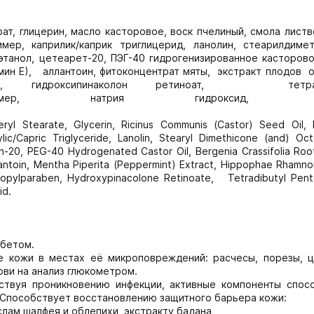
рат, глицерин, масло касторовое, воск пчелиный, смола лист
мер, каприлик/каприк триглицерид, ланолин, стеарилдимет
этанол, цетеарет-20, ПЭГ-40 гидрогенизированное касторово
амин Е), аллантоин, фитоконцентрат мяты, экстракт плодов 
бен, гидроксипинаколон ретиноат, тетрад
ат, карбомер, натрия гидроксид, ки
ceryl Stearate, Glycerin, Ricinus Communis (Castor) Seed Oil,
c/Capric Triglyceride, Lanolin, Stearyl Dimethicone (and) Oc
h-20, PEG-40 Hydrogenated Castor Oil, Bergenia Crassifolia Root
llantoin, Mentha Piperita (Peppermint) Extract, Hippophae Rhamno
ropylparaben, Hydroxypinacolone Retinoate, Tetradibutyl Pentae
id.
абетом.
 кожи в местах её микроповреждений: расчесы, порезы, ц
ови на анализ глюкометром.
тствуя проникновению инфекции, активные компоненты спос
 Способствует восстановлению защитного барьера кожи:
лам шалфея и облепихи, экстракту бадана