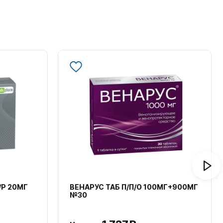
/Р 20МГ
ВЕНАРУС ТАБ П/П/О 100МГ+900МГ
№30