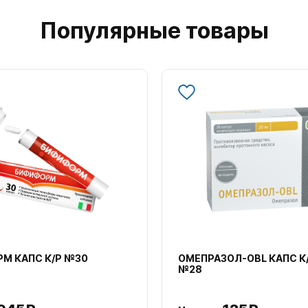
Популярные товары
М КАПС К/Р №30
ОМЕПРАЗОЛ-OBL КАПС К
№28