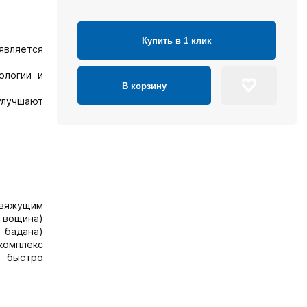
Купить в 1 клик
является
ологии и
В корзину
улучшают
 вяжущим
 вощина)
 бадана)
 комплекс
) быстро