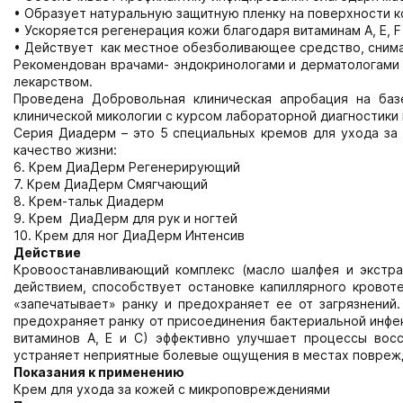
• Образует натуральную защитную пленку на поверхности 
• Ускоряется регенерация кожи благодаря витаминам А, E, F
• Действует как местное обезболивающее средство, сним
Рекомендован врачами- эндокринологами и дерматологами 
лекарством.
Проведена Добровольная клиническая апробация на баз
клинической микологии с курсом лабораторной диагностики 
Серия Диадерм – это 5 специальных кремов для ухода за
качество жизни:
6. Крем ДиаДерм Регенерирующий
7. Крем ДиаДерм Смягчающий
8. Крем-тальк Диадерм
9. Крем ДиаДерм для рук и ногтей
10. Крем для ног ДиаДерм Интенсив
Действие
Кровоостанавливающий комплекс (масло шалфея и экстр
действием, способствует остановке капиллярного кровот
«запечатывает» ранку и предохраняет ее от загрязнений.
предохраняет ранку от присоединения бактериальной инфек
витаминов А, Е и С) эффективно улучшает процессы вос
устраняет неприятные болевые ощущения в местах повреж
Показания к применению
Крем для ухода за кожей с микроповреждениями