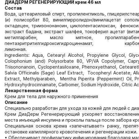
ДИАДЕРМ РЕГЕНЕРИРУЮЩИЙ крем 46 мл
Состав
Вода, цетеариловый спирт, пропиленгликоль, глицерилстеа
(и) полисорбат 80, винилпирролидон/винилацетат сополи
октадецен, триизононаноин, циклопентасилоксан, фенокси
экстракт бадана, экстракт шалфея, токоферил ацетат (вит
метилпарабен, масло мятное, пропилпара
пентаэритритилгидроксигидроциннам
лимонная.
Ingredients: Aqua, Cetearyl Alcohol, Propylene Glycol, Gly
Colophonium (and) Polysorbate 80, VP/VA Copolymer, Capryli
Triisononanoin, Cyclopentasiloxane, Phenoxyethanol, Cetearet
Salvia Officinalis (Sage) Leaf Extract, Tocopheryl Acetate, A
Extract, Methylparaben, Mentha Piperita (Peppermint) Oil, P
Hydroxyhydrocinnamate, Carbomer, Sodium Hydroxide, Citric Ac
Лекарственная форма
Крем для тела для наружного применения
Описание
Специально разработан для ухода за кожей для людей с ди
Крем ДиаДерм Регенерирующий ускоряет восстановление
места инъекций инсулина и проколы пальца после забора кр
Специальная основа крема «запечатывает» ранку, препя
остановке капиллярного кровотечения и регенерации кожи.
• Обеспечивает профилактику инфицирования благодаря мас