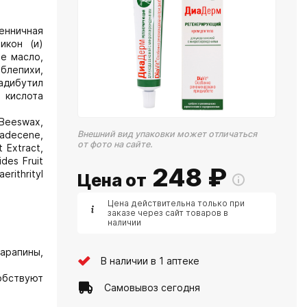
венничная
икон (и)
е масло,
облепихи,
ибутил
слота
 Beeswax,
tadecene,
Внешний вид упаковки может отличаться
от фото на сайте.
 Extract,
ides Fruit
248
₽
rithrityl
Цена от
Цена действительна только при
заказе через сайт товаров в
наличии
арапины,
В наличии в 1 аптеке
обствуют
Самовывоз сегодня