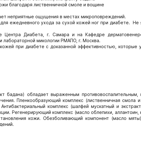
кожи благодаря лиственничной смоле и вощине
ает неприятные ощущения в местах микроповреждений.
для ежедневного ухода за сухой кожей ног при диабете. Не 
е Центра Диабета, г. Самара и на Кафедре дерматовенер
и лабораторной микологии РМАПО, г. Москва.
 кожей при диабете с доказанной эффективностью, которые 
акт бадана) обладает выраженным противовоспалительным,
ечения. Пленкообразующий комплекс (лиственничная смола и
 Антибактериальный комплекс (шалфей мускатный и экстракт
ции. Регенерирующий комплекс (масло облепихи, аллантоин,
становления кожи. Обезболивающий компонент (масло мяты
дений.