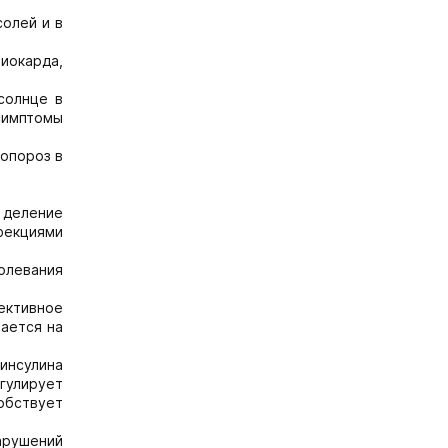
олей и в
иокарда,
солнце в
симптомы
еопороз в
 деление
фекциями
олевания
ективное
шается на
 инсулина
егулирует
обствует
арушений