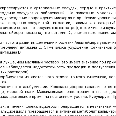
прессируются в артериальных сосудах, сердце и практиче
ердечно-сосудистых заболеваний. На животных моделях 
редупреждение повреждения миокарда и др. Низкие уровни ви
ка сердечно-сосудистой патологии, такими как сахарный
с риском сердечно-сосудистых катастроф, в том числе инсуль
льцгеймера показано, что витамин D₃ снижал накопление ам
то частота развития деменции и болезни Альцгеймера увеличи
требления витамина D. Отмечалось ухудшение когнитивной ф
витамина D.
 лучше, чем масляный раствор (это имеет значение при прим
тов наблюдается недостаточность продукции и поступления
ных растворов).
орбируется из дистального отдела тонкого кишечника, пос
ток.
частично с альбуминами. Колекальциферол накапливается в
де, жировой ткани. Максимальная концентрация в тканях до
няясь длительное время на постоянном уровне. Кумулирует. 
ах: в печени колекальциферол превращается в неактивный м
 кальцифедиола превращается в активный метаболит кальцитри