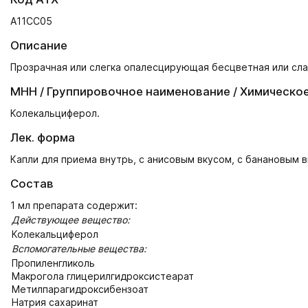
А11СС05
Описание
Прозрачная или слегка опалесцирующая бесцветная или сл
МНН / Группировочное наименование / Химическо
Колекальциферол.
Лек. форма
Капли для приема внутрь, с анисовым вкусом, с банановым 
Состав
1 мл препарата содержит:
Действующее вещество:
Колекальциферол
Вспомогательные вещества:
Пропиленгликоль
Макрогола глицерилгидроксистеарат
Метилпарагидроксибензоат
Натрия сахаринат