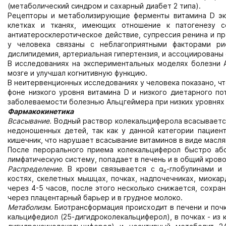
(метаболический синдром и сахарный диабет 2 типа).
Рецепторы и метаболизирующие ферменты витамина D экс
клетках и тканях, имеющих отношение к патогенезу с
антиатеросклеротическое действие, супрессия ренина и п
у человека связаны с неблагоприятными факторами рис
дислипидемия, артериальная гипертензия, и ассоциированы 
В исследованиях на экспериментальных моделях болезни А
мозге и улучшал когнитивную функцию.
В неитервенционных исследованиях у человека показано, ч
фоне низкого уровня витамина D и низкого диетарного по
заболеваемости болезнью Альцгеймера при низких уровнях 
Фармакокинетика
Всасывание.
Водный раствор колекальциферола всасывается
недоношенных детей, так как у данной категории пациен
кишечник, что нарушает всасывание витаминов в виде масля
После перорального приема колекальциферол быстро абс
лимфатическую систему, попадает в печень и в общий крово
Распределение.
В крови связывается с α₂-глобулинами и 
костях, скелетных мышцах, почках, надпочечниках, миокар
через 4-5 часов, после этого несколько снижается, сохра
через плацентарный барьер и в грудное молоко.
Метаболизм.
Биотрансформация происходит в печени и почк
кальцифедиол (25-дигидроколекальциферол), в почках - из