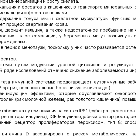
ной минерализации и росту скелета.
альция и фосфатов в кишечнике, в транспорте минеральных с
ие кальция и фосфатов почками.
ддержание тонуса мышц скелетной мускулатуры, функцию м
ет процесс свертывания крови.
я, дефицит кальция, а также недостаточное пребывание на 
рослых - к остеомаляции, у беременных могут возникнуть 
орожденных.
в период менопаузы, поскольку у них часто развивается ост
ффектов.
стемы путем модуляции уровней цитокинов и регулирует
 В ряде исследований отмечено снижение заболеваемости ин
стаза иммунной системы: предотвращает аутоиммунные заб
 артрит, воспалительные болезни кишечника и др.).
енцирующим эффектами, которые обуславливают онкопрот
ухолей (рак молочной железы, рак толстого кишечника) повы
етаболизма путем влияния на синтез IRS1 (субстрат рецептора
 рецептора инсулина), IGF (инсулинподобный фактор роста; р
анный рецептор пролифераторов пероксисом, тип 8; спос
 витамина D ассоциирован с риском метаболических н