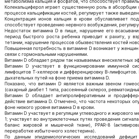
метаболизма кальция и фосфатов, что способствует правиль
Колекальциферол играет существенную роль в абсорбции к
процессе кальцификации костей, регулирует также выведен
Концентрация ионов кальция в крови обуславливает по
способствует проведению нервного возбуждения, регулиру
Недостаток витамина D в пище, нарушение его всасывани
период быстрого роста ребенка приводит к рахиту, у вз
тетании, нарушение процессов обызвествления костей нов
Повышенная потребность в витамине D возникает у женщин 
связи с гормональными нарушениями.
Витамин D обладает рядом так называемых внескелетных э
Витамин D участвует в функционировании иммунной си
лимфоцитов Т-хелперов и дифференцировку В-лимфоцитов.
дыхательных путей на фоне приема витамина D.
Показано, что витамин D является важным звеном гомео
(сахарный диабет 1 типа, рассеянный склероз, ревматоидный
Витамин D обладает антипролиферативным и продиффер
действие витамина D. Отмечено, что частота некоторых оп
фоне низкого уровня витамина D в крови.
Витамин D участвует в регуляции углеводного и жирового м
1; участвует во внутриклеточных путях проведения сигнала
баланс жировой и мышечной ткани), РРАR-8 (активиров
переработке избыточного холестерина).
По данным эпидемиологических исследований дефицит