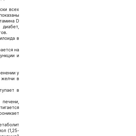
ски всех
показаны
тамина D
 диабет,
тов.
илоида в
вается на
ункции и
енении у
 желчи в
тупает в
 печени,
стигается
Проникает
етаболит
ол (1,25-