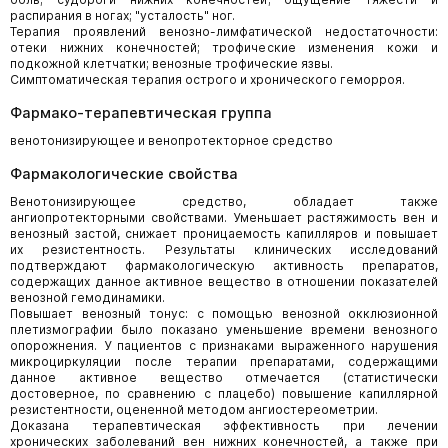
распирания в ногах; "усталость" ног.
Терапия проявлений венозно-лимфатической недостаточности:
отеки нижних конечностей; трофические изменения кожи и
подкожной клетчатки; венозные трофические язвы.
Симптоматическая терапия острого и хронического геморроя.
Фармако-терапевтическая группа
венотонизирующее и венопротекторное средство
Фармакологические свойства
Венотонизирующее средство, обладает также
ангиопротекторными свойствами. Уменьшает растяжимость вен и
венозный застой, снижает проницаемость капилляров и повышает
их резистентность. Результаты клинических исследований
подтверждают фармакологическую активность препаратов,
содержащих данное активное вещество в отношении показателей
венозной гемодинамики.
Повышает венозный тонус: с помощью венозной окклюзионной
плетизмографии было показано уменьшение времени венозного
опорожнения. У пациентов с признаками выраженного нарушения
микроциркуляции после терапии препаратами, содержащими
данное активное вещество отмечается (статистически
достоверное, по сравнению с плацебо) повышение капиллярной
резистентности, оцененной методом ангиостереометрии.
Доказана терапевтическая эффективность при лечении
хронических заболеваний вен нижних конечностей, а также при