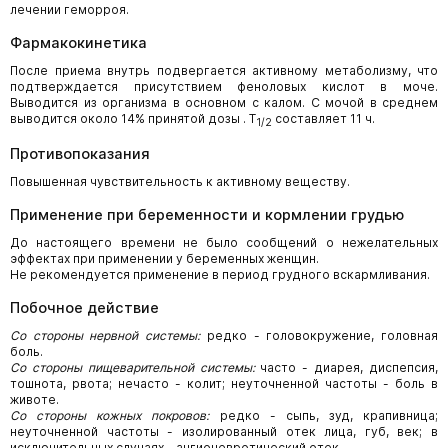
лечении геморроя.
Фармакокинетика
После приема внутрь подвергается активному метаболизму, что
подтверждается присутствием феноловых кислот в моче.
Выводится из организма в основном с калом. С мочой в среднем
выводится около 14% принятой дозы . T
составляет 11 ч.
1/2
Противопоказания
Повышенная чувствительность к активному веществу.
Применение при беременности и кормлении грудью
До настоящего времени не было сообщений о нежелательных
эффектах при применении у беременных женщин.
Не рекомендуется применение в период грудного вскармливания.
Побочное действие
Со стороны нервной системы:
редко - головокружение, головная
боль.
Со стороны пищеварительной системы:
часто - диарея, диспепсия,
тошнота, рвота; нечасто - колит; неуточненной частоты - боль в
животе.
Со стороны кожных покровов:
редко - сыпь, зуд, крапивница;
неуточненной частоты - изолированный отек лица, губ, век; в
исключительных случаях - ангионевротический отек.