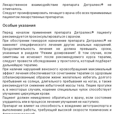
Лекарственное взаимодействие препарата Детралекс® не
отмечалось.
Следует проинформировать лечащего врача обо всех принимаемых
пациентом лекарственных препаратах.
Особые указания
Перед началом применения препарата Детралекс® пациенту
рекомендуется проконсультироваться с врачом.
При обострении геморроя назначение препарата Детралекс® не
заменяет специфического лечения других анальных нарушений.
Продолжительность лечения не должна превышать сроки,
указанные в разделе "Режим дозирования". В том случае, если
симптомы не исчезают после рекомендуемого курса терапии,
следует провести обследование у проктолога, который подберет
дальнейшую терапию.
При наличии нарушений венозного кровообращения максимальный
эффект лечения обеспечивается сочетанием терапии со здоровым
(сбалансированным) образом жизни: желательно избегать долгого
пребывания на солнце, длительного пребывания на ногах, а также
рекомендуется снижение избыточной массы тела. Пешие прогулки
и, в некоторых случаях, ношение специальных чулок способствует
улучшению циркуляции крови.
Пациент должен немедленно обратиться к врачу, если состояние
ухудшилось или в процессе лечения улучшения не наступило.
Препарат не влияет на способность к вождению автотранспорта и
выполнению работы, требующей высокой скорости психических и
физических реакций.