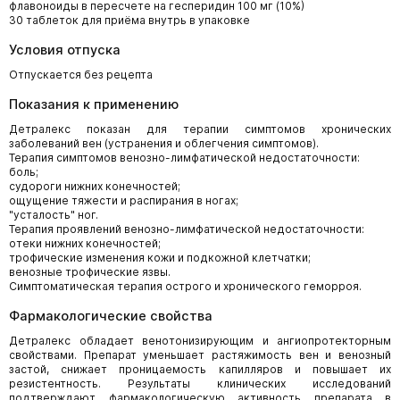
флавоноиды в пересчете на гесперидин 100 мг (10%)
30 таблеток для приёма внутрь в упаковке
Условия отпуска
Отпускается без рецепта
Показания к применению
Детралекс показан для терапии симптомов хронических
заболеваний вен (устранения и облегчения симптомов).
Терапия симптомов венозно-лимфатической недостаточности:
боль;
судороги нижних конечностей;
ощущение тяжести и распирания в ногах;
"усталость" ног.
Терапия проявлений венозно-лимфатической недостаточности:
отеки нижних конечностей;
трофические изменения кожи и подкожной клетчатки;
венозные трофические язвы.
Cимптоматическая терапия острого и хронического геморроя.
Фармакологические свойства
Детралекс обладает венотонизирующим и ангиопротекторным
свойствами. Препарат уменьшает растяжимость вен и венозный
застой, снижает проницаемость капилляров и повышает их
резистентность. Результаты клинических исследований
подтверждают фармакологическую активность препарата в