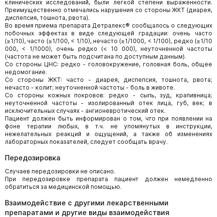
клинических исследований, были легкой степени выраженности.
Преимущественно отмечались нарушения со стороны ЖКТ (диарея,
диспепсия, тошнота, рвота).
Во время приема препарата Детралекс® сообщалось о следующих
побочных эффектах в виде следующей градации: очень часто
(≥1/10), часто (≥1/100, < 1/10), нечасто (≥1/1000, < 1/100), редко (≥1/10
000, < 1/1000), очень редко (< 10 000), неуточненной частоты
(частота не может быть подсчитана по доступным данным).
Со стороны ЦНС: редко - головокружение, головная боль, общее
недомогание.
Со стороны ЖКТ: часто - диарея, диспепсия, тошнота, рвота;
нечасто - колит; неуточненной частоты - боль в животе.
Со стороны кожных покровов: редко - сыпь, зуд, крапивница;
неуточненной частоты - изолированный отек лица, губ, век; в
исключительных случаях - ангионевротический отек.
Пациент должен быть информирован о том, что при появлении на
фоне терапии любых, в т.ч. не упомянутых в инструкции,
нежелательных реакций и ощущений, а также об изменениях
лабораторных показателей, следует сообщать врачу.
Передозировка
Случаев передозировки не описано.
При передозировке препарата пациент должен немедленно
обратиться за медицинской помощью.
Взаимодействие с другими лекарственными
препаратами и другие виды взаимодействия