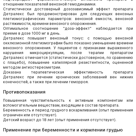
отношении показателей венозной гемодинамики.
Статистически достоверный дозозависимый эффект препарата
Детралекс был продемонстрирован для следующих венозных
плетизмографических параметров: венозной емкости, венозной
растяжимости, времени венозного опорожнения.
Оптимальное соотношение "доза-эффект" наблюдается при
приеме в дозе 1000 мг в день.
Детралекс повышает венозный тонус: с помощью венозной
окклюзионной плетизмографии было показано уменьшение времени
венозного опорожнения. У пациентов с признаками выраженного
нарушения микроциркуляции, после терапии препаратом
Детралекс отмечается (статистически достоверное, по сравнению
с плацебо), повышение капиллярной резистентности, оцененной
методом ангиостереометрии.
Доказана терапевтическая эффективность препарата
Детралекс при лечении хронических заболеваний вен нижних
конечностей, а также при лечении геморроя.
Противопоказания
Повышенная чувствительность к активным компонентам или
вспомогательным веществам, входящим в состав препарата.
Беременность и период грудного вскармливания (опыт применения
ограничен или отсутствует).
Детский возраст до 18 лет (опыт применения отсутствует).
Применение при беременности и кормлении грудью