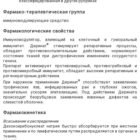
классифицированная в других рубриках
Фармако-терапевтическая группа
иммуномодулирующее средство
Фармакологические свойства
Иммуномодулятор, влияющий на клеточный и гуморальный
®
иммунитет. Деринат
стимулирует репаративные процессы,
обладает противовоспалительным действием, нормализует
состояние тканей при дистрофических изменениях сосудистого
генеза.
Препарат активизирует противовирусный, противогрибковый и
противомикробный иммунитет, обладает высоким репаративным и
регенераторным действием.
®
При наружном применении Деринат
способствует заживлению
трофических язв, инфицированных ран и глубоких ожогов,
значительно ускоряя эпителизацию. Под действием Дерината
происходит безрубцовое заживление язвенных дефектов на
слизистой оболочке.
Фармакокинетика
Всасывание и распределение
Дезоксирибонуклеат натрия быстро абсорбируется при местном
применении и по лимфатическим путям распределяется в органах и
тканях.