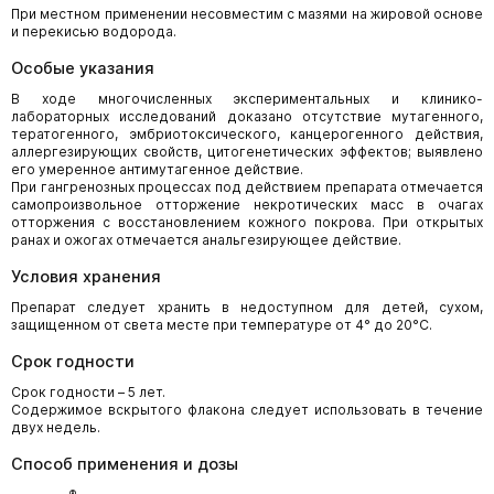
При местном применении несовместим с мазями на жировой основе
и перекисью водорода.
Особые указания
В ходе многочисленных экспериментальных и клинико-
лабораторных исследований доказано отсутствие мутагенного,
тератогенного, эмбриотоксического, канцерогенного действия,
аллергезирующих свойств, цитогенетических эффектов; выявлено
его умеренное антимутагенное действие.
При гангренозных процессах под действием препарата отмечается
самопроизвольное отторжение некротических масс в очагах
отторжения с восстановлением кожного покрова. При открытых
ранах и ожогах отмечается анальгезирующее действие.
Условия хранения
Препарат следует хранить в недоступном для детей, сухом,
защищенном от света месте при температуре от 4° до 20°С.
Срок годности
Срок годности – 5 лет.
Содержимое вскрытого флакона следует использовать в течение
двух недель.
Способ применения и дозы