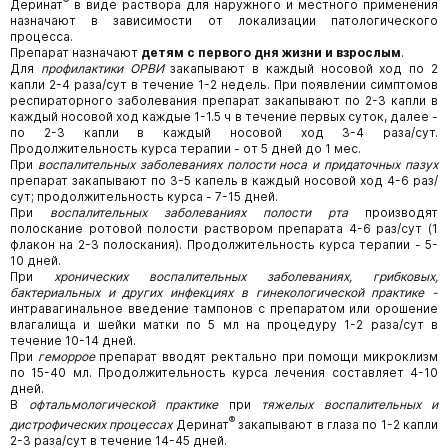
®
Деринат
в виде раствора для наружного и местного применения
назначают в зависимости от локализации патологического
процесса.
Препарат назначают
детям с первого дня жизни и взрослым
.
Для
профилактики ОРВИ
закапывают в каждый носовой ход по 2
капли 2-4 раза/сут в течение 1-2 недель. При появлении симптомов
респираторного заболевания препарат закапывают по 2-3 капли в
каждый носовой ход каждые 1-1.5 ч в течение первых суток, далее -
по 2-3 капли в каждый носовой ход 3-4 раза/сут.
Продолжительность курса терапии - от 5 дней до 1 мес.
При
воспалительных заболеваниях полости носа и придаточных пазух
препарат закапывают по 3-5 капель в каждый носовой ход 4-6 раз/
сут; продолжительность курса - 7-15 дней.
При
воспалительных заболеваниях полости рта
производят
полоскание ротовой полости раствором препарата 4-6 раз/сут (1
флакон на 2-3 полоскания). Продолжительность курса терапии - 5-
10 дней.
При
хронических воспалительных заболеваниях, грибковых,
бактериальных и других инфекциях в гинекологической практике -
интравагинальное введение тампонов с препаратом или орошение
влагалища и шейки матки по 5 мл на процедуру 1-2 раза/сут в
течение 10-14 дней.
При
геморрое
препарат вводят ректально при помощи микроклизм
по 15-40 мл. Продолжительность курса лечения составляет 4-10
дней.
В
офтальмологической практике
при
тяжелых воспалительных и
®
дистрофических процессах
Деринат
закапывают в глаза по 1-2 капли
2-3 раза/сут в течение 14-45 дней.