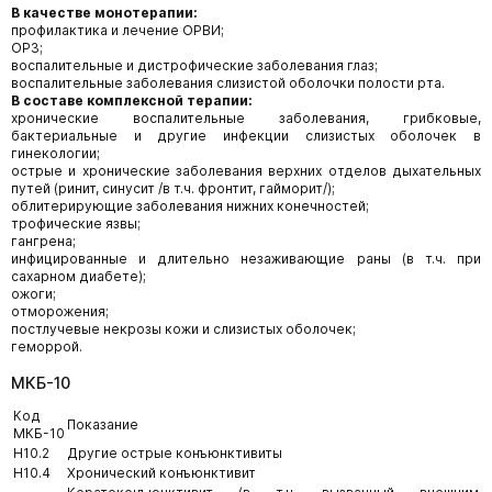
В качестве монотерапии:
профилактика и лечение ОРВИ;
ОРЗ;
воспалительные и дистрофические заболевания глаз;
воспалительные заболевания слизистой оболочки полости рта.
В составе комплексной терапии:
хронические воспалительные заболевания, грибковые,
бактериальные и другие инфекции слизистых оболочек в
гинекологии;
острые и хронические заболевания верхних отделов дыхательных
путей (ринит, синусит /в т.ч. фронтит, гайморит/);
облитерирующие заболевания нижних конечностей;
трофические язвы;
гангрена;
инфицированные и длительно незаживающие раны (в т.ч. при
сахарном диабете);
ожоги;
отморожения;
постлучевые некрозы кожи и слизистых оболочек;
геморрой.
МКБ-10
Код
Показание
МКБ-10
H10.2
Другие острые конъюнктивиты
H10.4
Хронический конъюнктивит