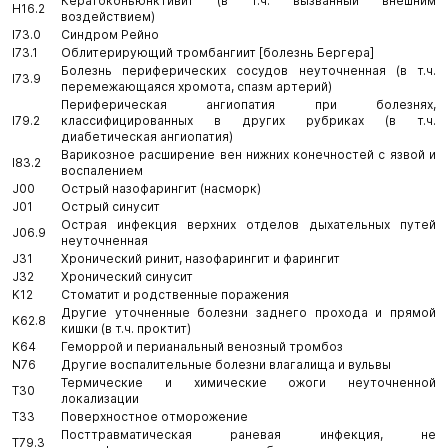
Кератоконъюнктивит (в т.ч. вызванный внешним
H16.2
воздействием)
I73.0
Синдром Рейно
I73.1
Облитерирующий тромбангиит [болезнь Бергера]
Болезнь периферических сосудов неуточненная (в т.ч.
I73.9
перемежающаяся хромота, спазм артерий)
Периферическая ангиопатия при болезнях,
I79.2
классифицированных в других рубриках (в т.ч.
диабетическая ангиопатия)
Варикозное расширение вен нижних конечностей с язвой и
I83.2
воспалением
J00
Острый назофарингит (насморк)
J01
Острый синусит
Острая инфекция верхних отделов дыхательных путей
J06.9
неуточненная
J31
Хронический ринит, назофарингит и фарингит
J32
Хронический синусит
K12
Стоматит и родственные поражения
Другие уточненные болезни заднего прохода и прямой
K62.8
кишки (в т.ч. проктит)
K64
Геморрой и перианальный венозный тромбоз
N76
Другие воспалительные болезни влагалища и вульвы
Термические и химические ожоги неуточненной
T30
локализации
T33
Поверхностное отморожение
Посттравматическая раневая инфекция, не
T79.3