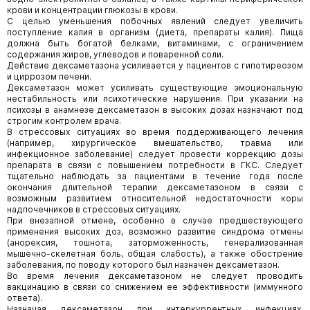
крови и концентрации глюкозы в крови.
С целью уменьшения побочных явлений следует увеличить
поступление калия в организм (диета, препараты калия). Пища
должна быть богатой белками, витаминами, с ограничением
содержания жиров, углеводов и поваренной соли.
Действие дексаметазона усиливается у пациентов с гипотиреозом
и циррозом печени.
Дексаметазон может усиливать существующие эмоциональную
нестабильность или психотические нарушения. При указании на
психозы в анамнезе дексаметазон в высоких дозах назначают под
строгим контролем врача.
В стрессовых ситуациях во время поддерживающего лечения
(например, хирургическое вмешательство, травма или
инфекционное заболевание) следует провести коррекцию дозы
препарата в связи с повышением потребности в ГКС. Следует
тщательно наблюдать за пациентами в течение года после
окончания длительной терапии дексаметазоном в связи с
возможным развитием относительной недостаточности коры
надпочечников в стрессовых ситуациях.
При внезапной отмене, особенно в случае предшествующего
применения высоких доз, возможно развитие синдрома отмены
(анорексия, тошнота, заторможенность, генерализованная
мышечно-скелетная боль, общая слабость), а также обострение
заболевания, по поводу которого был назначен дексаметазон.
Во время лечения дексаметазоном не следует проводить
вакцинацию в связи со снижением ее эффективности (иммунного
ответа).
Назначая дексаметазон при интеркуррентных инфекциях,