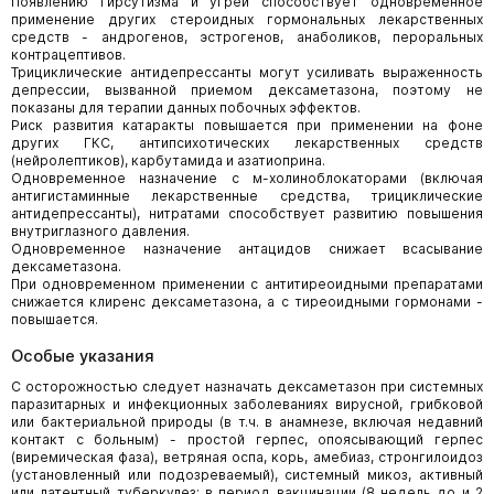
Появлению гирсутизма и угрей способствует одновременное
применение других стероидных гормональных лекарственных
средств - андрогенов, эстрогенов, анаболиков, пероральных
контрацептивов.
Трициклические антидепрессанты могут усиливать выраженность
депрессии, вызванной приемом дексаметазона, поэтому не
показаны для терапии данных побочных эффектов.
Риск развития катаракты повышается при применении на фоне
других ГКС, антипсихотических лекарственных средств
(нейролептиков), карбутамида и азатиоприна.
Одновременное назначение с м-холиноблокаторами (включая
антигистаминные лекарственные средства, трициклические
антидепрессанты), нитратами способствует развитию повышения
внутриглазного давления.
Одновременное назначение антацидов снижает всасывание
дексаметазона.
При одновременном применении с антитиреоидными препаратами
снижается клиренс дексаметазона, а с тиреоидными гормонами -
повышается.
Особые указания
С осторожностью следует назначать дексаметазон при системных
паразитарных и инфекционных заболеваниях вирусной, грибковой
или бактериальной природы (в т.ч. в анамнезе, включая недавний
контакт с больным) - простой герпес, опоясывающий герпес
(виремическая фаза), ветряная оспа, корь, амебиаз, стронгилоидоз
(установленный или подозреваемый), системный микоз, активный
или латентный туберкулез; в период вакцинации (8 недель до и 2