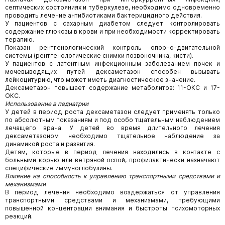
септических состояниях и туберкулезе, необходимо одновременно
проводить лечение антибиотиками бактерицидного действия.
У пациентов с сахарным диабетом следует контролировать
содержание глюкозы в крови и при необходимости корректировать
терапию.
Показан рентгенологический контроль опорно-двигательной
системы (рентгенологические снимки позвоночника, кисти).
У пациентов с латентным инфекционным заболеванием почек и
мочевыводящих путей дексаметазон способен вызывать
лейкоцитурию, что может иметь диагностическое значение.
Дексаметазон повышает содержание метаболитов: 11-ОКС и 17-
ОКС.
Использование в педиатрии
У детей в период роста дексаметазон следует применять только
по абсолютным показаниям и под особо тщательным наблюдением
лечащего врача. У детей во время длительного лечения
дексаметазоном необходимо тщательное наблюдение за
динамикой роста и развития.
Детям, которые в период лечения находились в контакте с
больными корью или ветряной оспой, профилактически назначают
специфические иммуноглобулины.
Влияние на способность к управлению транспортными средствами и
механизмами
В период лечения необходимо воздержаться от управления
транспортными средствами и механизмами, требующими
повышенной концентрации внимания и быстроты психомоторных
реакций.