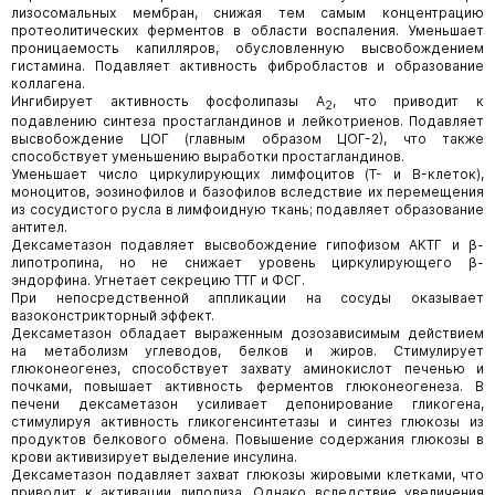
лизосомальных мембран, снижая тем самым концентрацию
протеолитических ферментов в области воспаления. Уменьшает
проницаемость капилляров, обусловленную высвобождением
гистамина. Подавляет активность фибробластов и образование
коллагена.
Ингибирует активность фосфолипазы А
, что приводит к
2
подавлению синтеза простагландинов и лейкотриенов. Подавляет
высвобождение ЦОГ (главным образом ЦОГ-2), что также
способствует уменьшению выработки простагландинов.
Уменьшает число циркулирующих лимфоцитов (T- и B-клеток),
моноцитов, эозинофилов и базофилов вследствие их перемещения
из сосудистого русла в лимфоидную ткань; подавляет образование
антител.
Дексаметазон подавляет высвобождение гипофизом АКТГ и β-
липотропина, но не снижает уровень циркулирующего β-
эндорфина. Угнетает секрецию ТТГ и ФСГ.
При непосредственной аппликации на сосуды оказывает
вазоконстрикторный эффект.
Дексаметазон обладает выраженным дозозависимым действием
на метаболизм углеводов, белков и жиров. Стимулирует
глюконеогенез, способствует захвату аминокислот печенью и
почками, повышает активность ферментов глюконеогенеза. В
печени дексаметазон усиливает депонирование гликогена,
стимулируя активность гликогенсинтетазы и синтез глюкозы из
продуктов белкового обмена. Повышение содержания глюкозы в
крови активизирует выделение инсулина.
Дексаметазон подавляет захват глюкозы жировыми клетками, что
приводит к активации липолиза. Однако вследствие увеличения