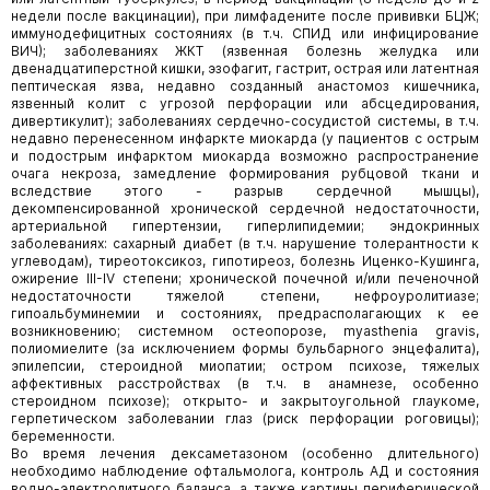
недели после вакцинации), при лимфадените после прививки БЦЖ;
иммунодефицитных состояниях (в т.ч. СПИД или инфицирование
ВИЧ); заболеваниях ЖКТ (язвенная болезнь желудка или
двенадцатиперстной кишки, эзофагит, гастрит, острая или латентная
пептическая язва, недавно созданный анастомоз кишечника,
язвенный колит с угрозой перфорации или абсцедирования,
дивертикулит); заболеваниях сердечно-сосудистой системы, в т.ч.
недавно перенесенном инфаркте миокарда (у пациентов с острым
и подострым инфарктом миокарда возможно распространение
очага некроза, замедление формирования рубцовой ткани и
вследствие этого - разрыв сердечной мышцы),
декомпенсированной хронической сердечной недостаточности,
артериальной гипертензии, гиперлипидемии; эндокринных
заболеваниях: сахарный диабет (в т.ч. нарушение толерантности к
углеводам), тиреотоксикоз, гипотиреоз, болезнь Иценко-Кушинга,
ожирение III-IV степени; хронической почечной и/или печеночной
недостаточности тяжелой степени, нефроуролитиазе;
гипоальбуминемии и состояниях, предрасполагающих к ее
возникновению; системном остеопорозе, myasthenia gravis,
полиомиелите (за исключением формы бульбарного энцефалита),
эпилепсии, стероидной миопатии; остром психозе, тяжелых
аффективных расстройствах (в т.ч. в анамнезе, особенно
стероидном психозе); открыто- и закрытоугольной глаукоме,
герпетическом заболевании глаз (риск перфорации роговицы);
беременности.
Во время лечения дексаметазоном (особенно длительного)
необходимо наблюдение офтальмолога, контроль АД и состояния
водно-электролитного баланса, а также картины периферической