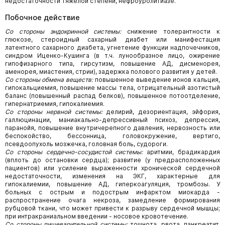
недостаточности тяжелой степени, нефроуролитиазе.
Побочное действие
Со стороны эндокринной системы:
снижение толерантности к
глюкозе, стероидный сахарный диабет или манифестация
латентного сахарного диабета, угнетение функции надпочечников,
синдром Иценко-Кушинга (в т.ч. лунообразное лицо, ожирение
гипофизарного типа, гирсутизм, повышение АД, дисменорея,
аменорея, миастения, стрии), задержка полового развития у детей.
Со стороны обмена веществ:
повышенное выведение ионов кальция,
гипокальциемия, повышение массы тела, отрицательный азотистый
баланс (повышенный распад белков), повышенное потоотделение,
гипернатриемия, гипокалиемия.
Со стороны нервной системы:
делирий, дезориентация, эйфория,
галлюцинации, маниакально-депрессивный психоз, депрессия,
паранойя, повышение внутричерепного давления, нервозность или
беспокойство, бессонница, головокружение, вертиго,
псевдоопухоль мозжечка, головная боль, судороги.
Со стороны сердечно-сосудистой системы:
аритмии, брадикардия
(вплоть до остановки сердца); развитие (у предрасположенных
пациентов) или усиление выраженности хронической сердечной
недостаточности, изменения на ЭКГ, характерные для
гипокалиемии, повышение АД, гиперкоагуляция, тромбозы. У
больных с острым и подострым инфарктом миокарда -
распространение очага некроза, замедление формирования
рубцовой ткани, что может привести к разрыву сердечной мышцы;
при интракраниальном введении - носовое кровотечение.
Со стороны пищеварительной системы:
тошнота, рвота, панкреатит,