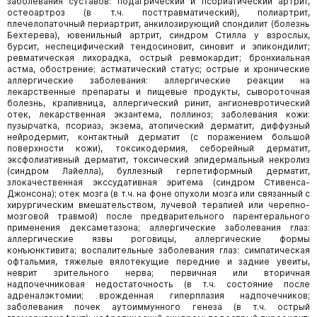
заболевания суставов: подагрический и псориатический артрит,
остеоартроз (в т.ч. посттравматический), полиартрит,
плечелопаточный периартрит, анкилозирующий спондилит (болезнь
Бехтерева), ювенильный артрит, синдром Стилла у взрослых,
бурсит, неспецифический тендосиновит, синовит и эпикондилит;
ревматическая лихорадка, острый ревмокардит; бронхиальная
астма, обострение; астматический статус; острые и хронические
аллергические заболевания: аллергические реакции на
лекарственные препараты и пищевые продукты, сывороточная
болезнь, крапивница, аллергический ринит, ангионевротический
отек, лекарственная экзантема, поллиноз; заболевания кожи:
пузырчатка, псориаз, экзема, атопический дерматит, диффузный
нейродермит, контактный дерматит (с поражением большой
поверхности кожи), токсикодермия, себорейный дерматит,
эксфолиативный дерматит, токсический эпидермальный некролиз
(синдром Лайелла), буллезный герпетиформный дерматит,
злокачественная экссудативная эритема (синдром Стивенса-
Джонсона); отек мозга (в т.ч. на фоне опухоли мозга или связанный с
хирургическим вмешательством, лучевой терапией или черепно-
мозговой травмой) после предварительного парентерального
применения дексаметазона; аллергические заболевания глаз:
аллергические язвы роговицы, аллергические формы
конъюнктивита; воспалительные заболевания глаз: симпатическая
офтальмия, тяжелые вялотекущие передние и задние увеиты,
неврит зрительного нерва; первичная или вторичная
надпочечниковая недостаточность (в т.ч. состояние после
адреналэктомии; врожденная гиперплазия надпочечников;
заболевания почек аутоиммунного генеза (в т.ч. острый