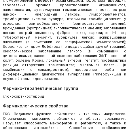
гломерулонефрит); нефротический синдром; подострый тиреоидит;
заболевания органов кроветворения: агранулоцитоз,
панмиелопатия, аутоиммунная гемолитическая анемия, острые
лимфо- и миелоидный лейкозы, лимфогранулематоз,
тромбоцитопеническая пурпура, вторичная тромбоцитопения у
взрослых, эритробластопения (эритроцитарная анемия),
врожденная (эритроидная) гипопластическая анемия; заболевания
легких: острый альвеолит, фиброз легких, саркоидоз II-III ст.;
туберкулезный менингит, туберкулез легких, аспирационная
пневмония (в сочетании со специфической химиотерапией);
боррелиоз, синдром Леффлера (не поддающийся другой терапии);
онкологическое заболевание легкого (в комбинации с
цитостатиками); рассеянный склероз; заболевания ЖКТ: язвенный
колит, болезнь Крона, локальный энтерит; гепатит; профилактика
реакции отторжения трансплантата; миеломная болезнь (в
комбинации с леналидомидом); проведение пробы при
дифференциальной диагностике гиперплазии (гиперфункции) и
опухолей коры надпочечников.
Фармако-терапевтическая группа
глюкокортикостероид
Фармакологические свойства
ГКС. Подавляет функции лейкоцитов и тканевых макрофагов.
Ограничивает миграцию лейкоцитов в область воспаления.
Нарушает способность макрофагов к фагоцитозу, а также к
образованию интерлейкина-1. Способствует стабилизации