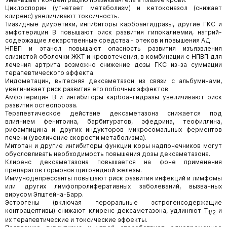
Циклоспорин (угнетает метаболизм) и кетоконазол (снижает
клиренс) увеличивают токсичность.
Тиазидные диуретики, ингибиторы карбоангидразы, другие ГКС и
амфотерицин В повышают риск развития гипокалиемии, натрий-
содержащие лекарственные средства - отеков и повышения АД.
НПВП и этанол повышают опасность развития изъязвления
слизистой оболочки ЖКТ и кровотечения, в комбинации с НПВП для
лечения артрита возможно снижение дозы ГКС из-за суммации
терапевтического эффекта.
Индометацин, вытесняя дексаметазон из связи с альбуминами,
увеличивает риск развития его побочных эффектов.
Амфотерицин В и ингибиторы карбоангидразы увеличивают риск
развития остеопороза.
Терапевтическое действие дексаметазона снижается под
влиянием фенитоина, барбитуратов, эфедрина, теофиллина,
рифампицина и других индукторов микросомальных ферментов
печени (увеличение скорости метаболизма).
Митотан и другие ингибиторы функции коры надпочечников могут
обусловливать необходимость повышения дозы дексаметазона.
Клиренс дексаметазона повышается на фоне применения
препаратов гормонов щитовидной железы.
Иммунодепрессанты повышают риск развития инфекций и лимфомы
или других лимфопролиферативных заболеваний, вызванных
вирусом Эпштейна-Барр.
Эстрогены (включая пероральные эстрогенсодержащие
контрацептивы) снижают клиренс дексаметазона, удлиняют Т
и
1/2
их терапевтические и токсические эффекты.