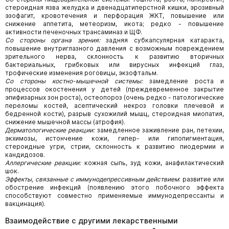
стероидная язва желудка и двенадцатиперстной кишки, эрозивный
эзофагит, кровотечения и перфорация ЖКТ, повышение или
снижение аппетита, метеоризм, икота; редко - повышение
активности печеночных трансаминаз и ЩФ.
Со стороны органа зрения:
задняя субкапсулярная катаракта,
повышение внутриглазного давления с возможным повреждением
зрительного нерва, склонность к развитию вторичных
бактериальных, грибковых или вирусных инфекций глаз,
трофические изменения роговицы, экзофтальм.
Со стороны костно-мышечной системы:
замедление роста и
процессов окостенения у детей (преждевременное закрытие
эпифизарных зон роста), остеопороз (очень редко - патологические
переломы костей, асептический некроз головки плечевой и
бедренной кости), разрыв сухожилий мышц, стероидная миопатия,
снижение мышечной массы (атрофия).
Дерматологические реакции:
замедленное заживление ран, петехии,
экхимозы, истончение кожи, гипер- или гипопигментация,
стероидные угри, стрии, склонность к развитию пиодермии и
кандидозов.
Аллергические реакции:
кожная сыпь, зуд кожи, анафилактический
шок.
Эффекты, связанные с иммунодепрессивным действием
: развитие или
обострение инфекций (появлению этого побочного эффекта
способствуют совместно применяемые иммунодепрессанты и
вакцинация).
Взаимодействие с другими лекарственными