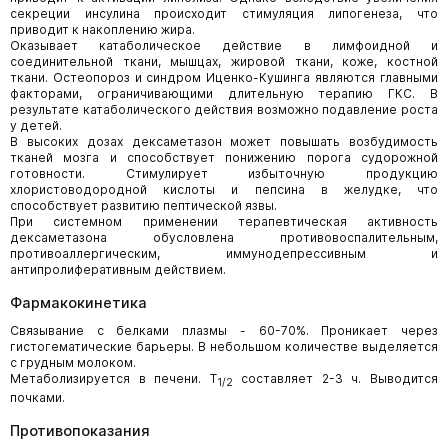
секреции инсулина происходит стимуляция липогенеза, что
приводит к накоплению жира.
Оказывает катаболическое действие в лимфоидной и
соединительной ткани, мышцах, жировой ткани, коже, костной
ткани. Остеопороз и синдром Иценко-Кушинга являются главными
факторами, ограничивающими длительную терапию ГКС. В
результате катаболического действия возможно подавление роста
у детей.
В высоких дозах дексаметазон может повышать возбудимость
тканей мозга и способствует понижению порога судорожной
готовности. Стимулирует избыточную продукцию
хлористоводородной кислоты и пепсина в желудке, что
способствует развитию пептической язвы.
При системном применении терапевтическая активность
дексаметазона обусловлена противовоспалительным,
противоаллергическим, иммунодепрессивным и
антипролиферативным действием.
Фармакокинетика
Связывание с белками плазмы - 60-70%. Проникает через
гистогематические барьеры. В небольшом количестве выделяется
с грудным молоком.
Метаболизируется в печени. T
составляет 2-3 ч. Выводится
1/2
почками.
Противопоказания