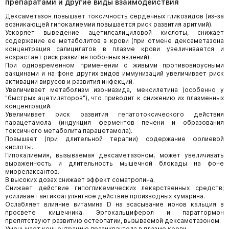
препаратами и другие виды взаимодействия
Дексаметазон повышает токсичность сердечных гликозидов (из-за
возникающей гипокалиемии повышается риск развития аритмий).
Ускоряет выведение ацетилсалициловой кислоты, снижает
содержание ее метаболитов в крови (при отмене дексаметазона
концентрация салицилатов в плазме крови увеличивается и
возрастает риск развития побочных явлений).
При одновременном применении с живыми противовирусными
вакцинами и на фоне других видов иммунизаций увеличивает риск
активации вирусов и развития инфекций.
Увеличивает метаболизм изониазида, мексилетина (особенно у
"быстрых ацетиляторов"), что приводит к снижению их плазменных
концентраций.
Увеличивает риск развития гепатотоксического действия
парацетамола (индукция ферментов печени и образования
токсичного метаболита парацетамола).
Повышает (при длительной терапии) содержание фолиевой
кислоты.
Гипокалиемия, вызываемая дексаметазоном, может увеличивать
выраженность и длительность мышечной блокады на фоне
миорелаксантов.
В высоких дозах снижает эффект соматропина.
Снижает действие гипогликемических лекарственных средств;
усиливает антикоагулянтное действие производных кумарина.
Ослабляет влияние витамина D на всасывание ионов кальция в
просвете кишечника. Эргокальциферол и паратгормон
препятствуют развитию остеопатии, вызываемой дексаметазоном.
Уменьшает концентрацию празиквантела в плазме крови.