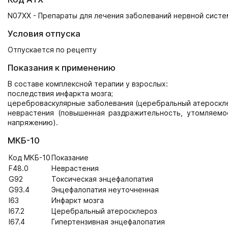
N07XX - Препараты для лечения заболеваний нервной систе
Условия отпуска
Отпускается по рецепту
Показания к применению
В составе комплексной терапии у взрослых:
последствия инфаркта мозга;
цереброваскулярные заболевания (церебральный атероскле
неврастения (повышенная раздражительность, утомляемо
напряжению).
МКБ-10
Код МКБ-10
Показание
F48.0
Неврастения
G92
Токсическая энцефалопатия
G93.4
Энцефалопатия неуточненная
I63
Инфаркт мозга
I67.2
Церебральный атеросклероз
I67.4
Гипертензивная энцефалопатия