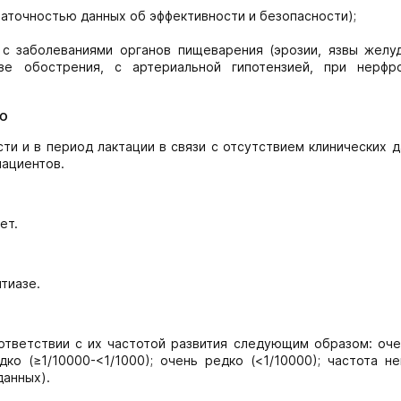
статочностью данных об эффективности и безопасности);
с заболеваниями органов пищеварения (эрозии, язвы желуд
зе обострения, с артериальной гипотензией, при нерфро
ю
и и в период лактации в связи с отсутствием клинических д
пациентов.
ет.
тиазе.
тветствии с их частотой развития следующим образом: оче
редко (≥1/10000-<1/1000); очень редко (<1/10000); частота н
данных).