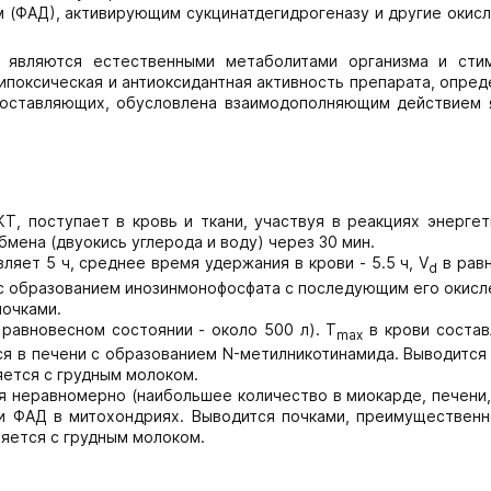
 (ФАД), активирующим сукцинатдегидрогеназу и другие окисл
являются естественными метаболитами организма и сти
ипоксическая и антиоксидантная активность препарата, опр
составляющих, обусловлена взаимодополняющим действием 
Т, поступает в кровь и ткани, участвуя в реакциях энергет
мена (двуокись углерода и воду) через 30 мин.
ляет 5 ч, среднее время удержания в крови - 5.5 ч, V
в рав
d
и с образованием инозинмонофосфата с последующим его окис
почками.
равновесном состоянии - около 500 л). T
в крови состав
max
ся в печени с образованием N-метилникотинамида. Выводится
ется с грудным молоком.
 неравномерно (наибольшее количество в миокарде, печени, 
и ФАД в митохондриях. Выводится почками, преимущественн
яется с грудным молоком.