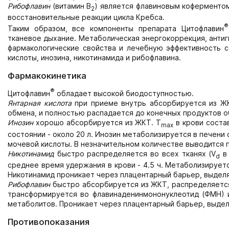
Рибофлавин
(витамин В
) является флавиновым коферментом
2
восстановительные реакции цикла Кребса.
®
Таким образом, все компоненты препарата Цитофлавин
тканевое дыхание. Метаболическая энергокоррекция, антиг
фармакологические свойства и лечебную эффективность 
кислоты, инозина, никотинамида и рибофлавина.
Фармакокинетика
®
Цитофлавин
обладает высокой биодоступностью.
Янтарная кислота
при приеме внутрь абсорбируется из ЖК
обмена, и полностью распадается до конечных продуктов об
Инозин
хорошо абсорбируется из ЖКТ. T
в крови состав
max
состоянии - около 20 л. Инозин метаболизируется в печен
мочевой кислоты. В незначительном количестве выводится 
Никотинамид
быстро распределяется во всех тканях (V
в 
d
среднее время удержания в крови - 4.5 ч. Метаболизирует
Никотинамид проникает через плацентарный барьер, выделя
Рибофлавин
быстро абсорбируется из ЖКТ, распределяется
трансформируется во флавинаденинмононуклеотид (ФМН) 
метаболитов. Проникает через плацентарный барьер, выдел
Противопоказания