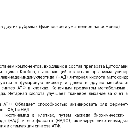
в других рубриках (физическое и умственное напряжение)
твием компонентов, входящих в состав препарата Цитофлави
ит цикла Кребса, выполняющий в клетках организма униве
лавинадениндинуклеотида (ФАД) янтарная кислота митохонд
руется в фумаровую кислоту и далее в другие метаболи
и синтез АТФ в клетках. Конечным продуктом метаболизма 
да. Янтарная кислота улучшает тканевое дыхание за счет а
м АТФ. Обладает способностью активировать ряд фермент
в - ФАД и НАД.
. Никотинамид в клетках, путем каскада биохимических 
да (НАД) и его фосфата (НАДФ), активируя никотинамид-з
ия и стимуляции синтеза АТФ.