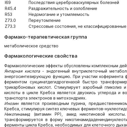
I69
Последствия цереброваскулярных болезней
R45.4
Раздражительность и озлобление
R53
Недомогание и утомляемость
Z73.0
Переутомление
Z73.3
Стрессовые состояния, не классифицированные 
Фармако-терапевтическая группа
метаболическое средство
Фармакологические свойства
Фармакологические эффекты обусловлены комплексным дейс
Янтарная кислота
- эндогенный внутриклеточный метабол
энергосинтезирующую функцию. При участии кофермента ф
ферментом сукцинатдегидрогеназой быстро трансформи
трикарбоновых кислот. Стимулирует аэробный гликолиз 
кислоты в цикле Кребса является двуокись углерода и во
транспорта электронов в митохондриях.
Инозин
является производным пурина, предшественнико
Кребса, стимулируя синтез ключевых ферментов-нуклеотидо
Никотинамид
(витамин РР), амид никотиновой кислоты
трансформируется в форму никотинамидадениндинуклеоти
ферменты цикла Кребса, необходимых для клеточного дыхан