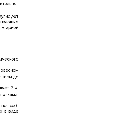
ительно-
мулируют
еделяющие
янтарной
ического
новесном
лением до
ляет 2 ч,
 почками.
почках),
о в виде