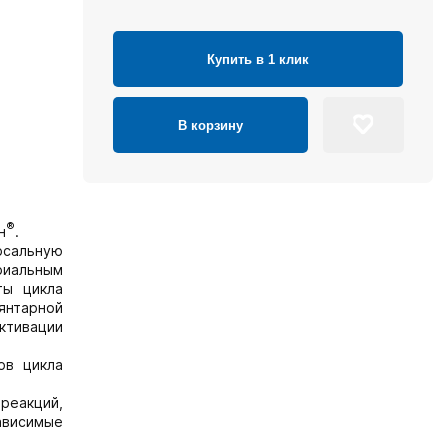
Купить в 1 клик
В корзину
®
н
.
рсальную
риальным
ты цикла
янтарной
ктивации
ов цикла
реакций,
ависимые