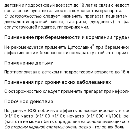
детский и подростковый возраст до 18 лет (в связи с недо
повышенная чувствительность к компонентам препарата.
С осторожностью
следует назначать препарат пациентам 
двенадцатиперстной кишки, гастриты, дуодениты) в фа
сопутствующей подагре, гиперурикемии.
Применение при беременности и кормлении грудь
®
Не рекомендуется применять Цитофлавин
при беременност
эффективности и безопасности препарата у этой категории 
Применение детьми
Противопоказан в детском и подростковом возрасте до 18 л
Применения при хронических заболеваниях
С осторожностью следует применять препарат при нефроли
Побочное действие
По данным ВОЗ побочные эффекты классифицированы в соо
(≥1/10); часто (≥1/100-<1/10); нечасто (≥1/1000-<1/100); 
(частота не может быть определена на основе имеющихся 
Со стороны нервной системы:
очень редко - головная боль.