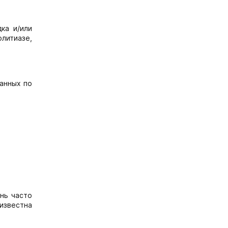
ка и/или
литиазе,
анных по
нь часто
еизвестна