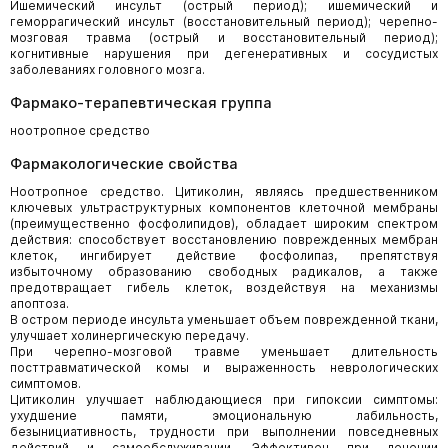
Ишемический инсульт (острый период); ишемический и
геморрагический инсульт (восстановительный период); черепно-
мозговая травма (острый и восстановительный период);
когнитивные нарушения при дегенеративных и сосудистых
заболеваниях головного мозга.
Фармако-терапевтическая группа
ноотропное средство
Фармакологические свойства
Ноотропное средство. Цитиколин, являясь предшественником
ключевых ультраструктурных компонентов клеточной мембраны
(преимущественно фосфолипидов), обладает широким спектром
действия: способствует восстановлению поврежденных мембран
клеток, ингибирует действие фосфолипаз, препятствуя
избыточному образованию свободных радикалов, а также
предотвращает гибель клеток, воздействуя на механизмы
апоптоза.
В остром периоде инсульта уменьшает объем поврежденной ткани,
улучшает холинергическую передачу.
При черепно-мозговой травме уменьшает длительность
посттравматической комы и выраженность неврологических
симптомов.
Цитиколин улучшает наблюдающиеся при гипоксии симптомы:
ухудшение памяти, эмоциональную лабильность,
безынициативность, трудности при выполнении повседневных
действий и самообслуживании. Эффективен при лечении