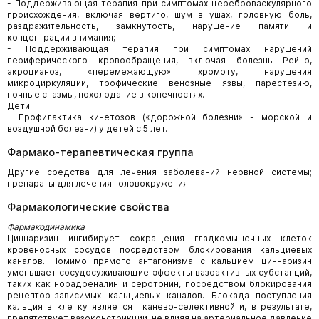
- Поддерживающая терапия при симптомах цереброваскулярного
происхождения, включая вертиго, шум в ушах, головную боль,
раздражительность, замкнутость, нарушение памяти и
концентрации внимания;
- Поддерживающая терапия при симптомах нарушений
периферического кровообращения, включая болезнь Рейно,
акроцианоз, «перемежающую» хромоту, нарушения
микроциркуляции, трофические венозные язвы, парестезию,
ночные спазмы, похолодание в конечностях.
Дети
- Профилактика кинетозов («дорожной болезни» - морской и
воздушной болезни) у детей с 5 лет.
Фармако-терапевтическая группа
Другие средства для лечения заболеваний нервной системы;
препараты для лечения головокружения
Фармакологические свойства
Фармакодинамика
Циннаризин ингибирует сокращения гладкомышечных клеток
кровеносных сосудов посредством блокирования кальциевых
каналов. Помимо прямого антагонизма с кальцием циннаризин
уменьшает сосудосуживающие эффекты вазоактивных субстанций,
таких как норадреналин и серотонин, посредством блокирования
рецептор-зависимых кальциевых каналов. Блокада поступления
кальция в клетку является тканево-селективной и, в результате,
препятствует вазоконстрикции, не влияя на артериальное давление