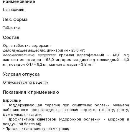
наименование
Циннаризин
Лек. форма
Таблетки
Состав
Одна таблетка содержит:
действующее вещество:
циннаризин - 25,0 мг;
вспомогательные вещества:
крахмал картофельный - 48,0 мг;
лактозы моногидрат - 63,0 мг; кремния диоксид коллоидный - 4,0
мг; повидон К-17 - 6,2 мг; магния стеарат - 3,8 мг.
Условия отпуска
Отпускается по рецепту
Показания к применению
Взрослые
- Поддерживающая терапия при симптомах болезни Меньера
лабиринтного происхождения, включая вертиго, тошноту, рвоту,
шум в ушах и нистагм;
- Профилактика кинетозов («дорожной болезни» - морской и
воздушной болезни);
- Профилактика приступов мигрени;