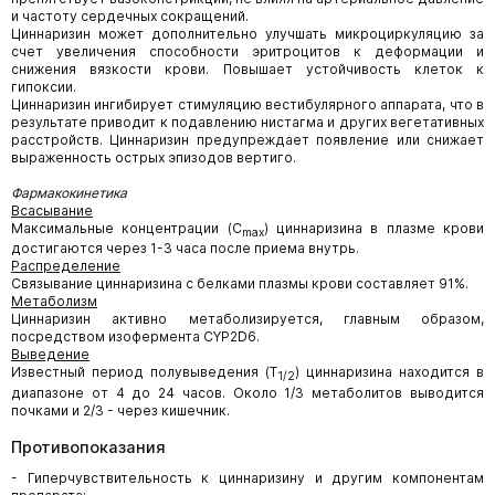
и частоту сердечных сокращений.
Циннаризин может дополнительно улучшать микроциркуляцию за
счет увеличения способности эритроцитов к деформации и
снижения вязкости крови. Повышает устойчивость клеток к
гипоксии.
Циннаризин ингибирует стимуляцию вестибулярного аппарата, что в
результате приводит к подавлению нистагма и других вегетативных
расстройств. Циннаризин предупреждает появление или снижает
выраженность острых эпизодов вертиго.
Фармакокинетика
Всасывание
Максимальные концентрации (С
) циннаризина в плазме крови
mах
достигаются через 1-3 часа после приема внутрь.
Распределение
Связывание циннаризина с белками плазмы крови составляет 91%.
Метаболизм
Циннаризин активно метаболизируется, главным образом,
посредством изофермента CYP2D6.
Выведение
Известный период полувыведения (Т
) циннаризина находится в
1/2
диапазоне от 4 до 24 часов. Около 1/3 метаболитов выводится
почками и 2/3 - через кишечник.
Противопоказания
- Гиперчувствительность к циннаризину и другим компонентам