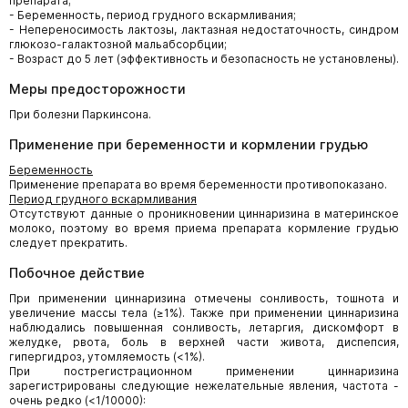
препарата;
- Беременность, период грудного вскармливания;
- Непереносимость лактозы, лактазная недостаточность, синдром
глюкозо-галактозной мальабсорбции;
- Возраст до 5 лет (эффективность и безопасность не установлены).
Меры предосторожности
При болезни Паркинсона.
Применение при беременности и кормлении грудью
Беременность
Применение препарата во время беременности противопоказано.
Период грудного вскармливания
Отсутствуют данные о проникновении циннаризина в материнское
молоко, поэтому во время приема препарата кормление грудью
следует прекратить.
Побочное действие
При применении циннаризина отмечены сонливость, тошнота и
увеличение массы тела (≥1%). Также при применении циннаризина
наблюдались повышенная сонливость, летаргия, дискомфорт в
желудке, рвота, боль в верхней части живота, диспепсия,
гипергидроз, утомляемость (<1%).
При пострегистрационном применении циннаризина
зарегистрированы следующие нежелательные явления, частота -
очень редко (<1/10000):