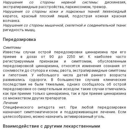
Нарушения со стороны нервной системы:
дискинезия,
экстрапирамидные расстройства, паркинсонизм, тремор.
Нарушения со стороны кожи и подкожных тканей:
лихеноидный
кератоз, красный плоский лишай, подострая кожная красная
волчанка.
Нарушения со стороны мышечной, скелетной и соединительной ткани:
ригидность мышц.
Передозировка
Симптомы
Известны случаи острой передозировки циннаризина при его
приеме в дозах от 90 до 2250 мг. К наиболее часто
регистрируемым признакам и симптомам, обусловленным
передозировкой циннаризина, относятся изменения сознания от
сонливости до ступора и комы, рвота, экстрапирамидные симптомы
и гипотония. У небольшого числа детей раннего возраста
развивались судороги. В большинстве случаев клинические
последствия не были тяжелыми, однако сообщалось об острой
передозировке со смертельным исходом: такие случаи отмечались
как при приеме только циннаризина, так и при приеме циннаризина
со множеством других препаратов.
Лечение
Специфического антидота нет. При любой передозировке
назначают симптоматическое и поддерживающее лечение. Если
целесообразно, можно назначить активированный уголь.
Взаимодействие с другими лекарственными