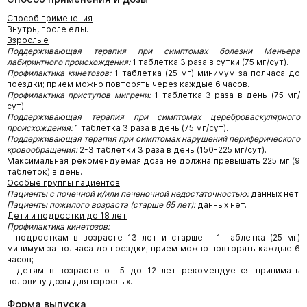
Способ применения
Внутрь, после еды.
Взрослые
Поддерживающая терапия при симптомах болезни Меньера
лабиринтного происхождения:
1 таблетка 3 раза в сутки (75 мг/сут).
Профилактика кинетозов:
1 таблетка (25 мг) минимум за полчаса до
поездки; прием можно повторять через каждые 6 часов.
Профилактика приступов мигрени:
1 таблетка 3 раза в день (75 мг/
сут).
Поддерживающая терапия при симптомах цереброваскулярного
происхождения:
1 таблетка 3 раза в день (75 мг/сут).
Поддерживающая терапия при симптомах нарушений периферического
кровообращения:
2-3 таблетки 3 раза в день (150-225 мг/сут).
Максимальная рекомендуемая доза не должна превышать 225 мг (9
таблеток) в день.
Особые группы пациентов
Пациенты с почечной и/или печеночной недостаточностью:
данных нет.
Пациенты пожилого возраста (старше 65 лет):
данных нет.
Дети и подростки до 18 лет
Профилактика кинетозов:
- подросткам в возрасте 13 лет и старше - 1 таблетка (25 мг)
минимум за полчаса до поездки; прием можно повторять каждые 6
часов;
- детям в возрасте от 5 до 12 лет рекомендуется принимать
половину дозы для взрослых.
Форма выпуска