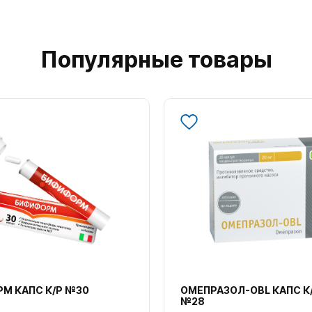
Популярные товары
М КАПС К/Р №30
ОМЕПРАЗОЛ-OBL КАПС К
№28