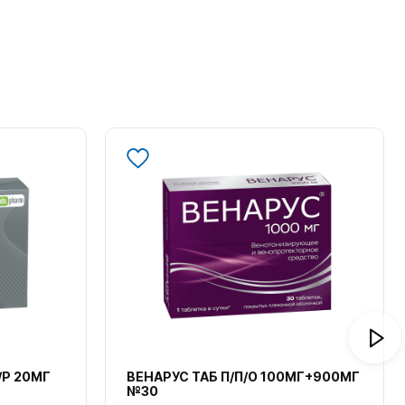
/Р 20МГ
ВЕНАРУС ТАБ П/П/О 100МГ+900МГ
№30