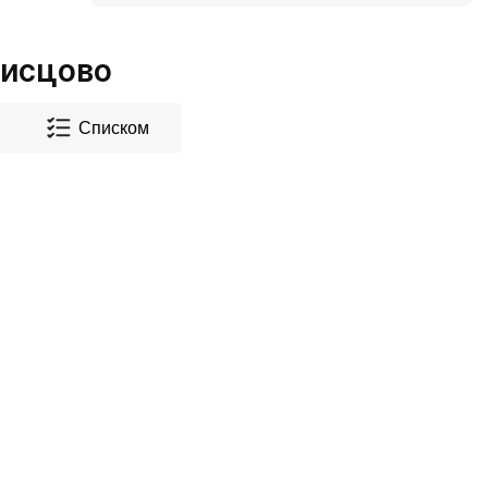
Писцово
Списком