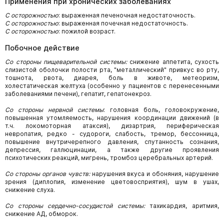
Применения при хронических заболеваниях
С осторожностью
: выраженная печеночная недостаточность.
С осторожностью
: выраженная почечная недостаточность.
С осторожностью
: пожилой возраст.
Побочное действие
Со стороны пищеварительной системы:
снижение аппетита, сухость
слизистой оболочки полости рта, "металлический" привкус во рту,
тошнота, рвота, диарея, боль в животе, метеоризм,
холестатическая желтуха (особенно у пациентов с перенесенными
заболеваниями печени), гепатит, гепатонекроз.
Со стороны нервной системы
: головная боль, головокружение,
повышенная утомляемость, нарушения координации движений (в
т.ч. локомоторная атаксия), дизартрия, периферическая
невропатия, редко - судороги, слабость, тремор, бессонница,
повышение внутричерепного давления, спутанность сознания,
депрессия, галлюцинации, а также другие проявления
психотических реакций, мигрень, тромбоз церебральных артерий.
Со стороны органов чувств:
нарушения вкуса и обоняния, нарушение
зрения (диплопия, изменение цветовосприятия), шум в ушах,
снижение слуха.
Со стороны сердечно-сосудистой системы:
тахикардия, аритмия,
снижение АД, обморок.