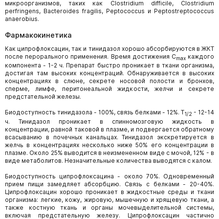
микроорганизмов, таких как Clostridium difficile, Clostridium
perfringens, Bacteroides fragilis, Peptococcus и Peptostreptococcus
anaerobius.
Фармакокинетика
Как ципрофлоксацин, так и тинидазол хорошо абсорбируются в ЖКТ
после перорального применения. Время достижения C
каждого
max
компонента - 1-2 ч. Препарат быстро проникает в ткани организма,
достигая там высоких концентраций. Обнаруживается в высоких
концентрациях в слюне, секрете носовой полости и бронхов,
сперме, лимфе, перитонеальной жидкости, желчи и секрете
предстательной железы.
Биодоступность тинидазола - 100%, связь белками - 12%. T
- 12-14
1/2
ч. Тинидазол проникает в спинномозговую жидкость в
концентрации, равной таковой в плазме, и подвергается обратному
всасыванию в почечных канальцах. Тинидазол экскретируется в
желчь в концентрациях несколько ниже 50% его концентрации в
плазме. Около 25% выводится в неизмененном виде с мочой, 12% - в
виде метаболитов. Незначительные количества выводятся с калом.
Биодоступность ципрофлоксацина - около 70%. Одновременный
прием пищи замедляет абсорбцию. Связь с белками - 20-40%.
Ципрофлоксацин хорошо проникает в жидкостные среды и ткани
организма: легкие, кожу, жировую, мышечную и хрящевую ткани, а
также костную ткань и органы мочевыделительной системы,
включая предстательную железу. Ципрофлоксацин частично