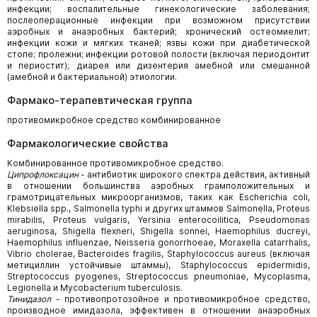
инфекции; воспалительные гинекологические заболевания;
послеоперационные инфекции при возможном присутствии
аэробных и анаэробных бактерий; хронический остеомиелит;
инфекции кожи и мягких тканей; язвы кожи при диабетической
стопе; пролежни; инфекции ротовой полости (включая периодонтит
и периостит); диарея или дизентерия амебной или смешанной
(амебной и бактериальной) этиологии.
Фармако-терапевтическая группа
противомикробное средство комбинированное
Фармакологические свойства
Комбинированное противомикробное средство.
Ципрофлоксацин
- антибиотик широкого спектра действия, активный
в отношении большинства аэробных грамположительных и
грамотрицательных микроорганизмов, таких как Escherichia coli,
Klebsiella spp., Salmonella typhi и других штаммов Salmonella, Proteus
mirabilis, Proteus vulgaris, Yersinia enterocoilitica, Pseudomonas
aeruginosa, Shigella flexneri, Shigella sonnei, Haemophilus ducreyi,
Haemophilus influenzae, Neisseria gonorrhoeae, Moraxella catarrhalis,
Vibrio cholerae, Bacteroides fragilis, Staphylococcus aureus (включая
метициллин устойчивые штаммы), Staphylococcus epidermidis,
Streptococcus pyogenes, Streptococcus pneumoniae, Mycoplasma,
Legionella и Mycobacterium tuberculosis.
Тинидазол
- противопротозойное и противомикробное средство,
производное имидазола, эффективен в отношении анаэробных