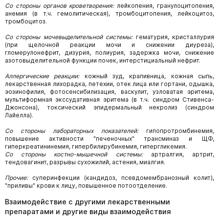
Со стороны органов кроветворения:
лейкопения, гранулоцитопения,
анемия (в т.ч. гемолитическая), тромбоцитопения, лейкоцитоз,
тромбоцитоз.
Со стороны мочевыделительной системы:
гематурия, кристаллурия
(при щелочной реакции мочи и снижении диуреза),
гломерулонефрит, дизурия, полиурия, задержка мочи, снижение
азотовыделительной функции почек, интерстициальный нефрит.
Аллергические реакции:
кожный зуд, крапивница, кожная сыпь,
лекарственная лихорадка, петехии, отек лица или гортани, одышка,
эозинофилия, фотосенсибилизация, васкулит, узловатая эритема,
мультиформная экссудативная эритема (в т.ч. синдром Стивенса-
Джонсона), токсический эпидермальный некролиз (синдром
Лайелла).
Со стороны лабораторных показателей:
гипопротромбинемия,
повышение активности "печеночных" трансминаз и ЩФ,
гиперкреатининемия, гипербилирубинемия, гипергликемия.
Со стороны костно-мышечной системы:
артралгия, артрит,
тендовагинит, разрывы сухожилий, астения, миалгия.
Прочие:
суперинфекции (кандидоз, псевдомембранозный колит),
"приливы" крови к лицу, повышенное потоотделение.
Взаимодействие с другими лекарственными
препаратами и другие виды взаимодействия