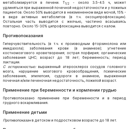
метаболизируется в печени. T
- около 3.5-4.5 ч, может
1/2
удлиняться при выраженной почечной недостаточности и у пожилых
пациентов. Около 50% выводится в неизмененном виде мочой, 15% -
в виде активных метаболитов (в т.ч. оксоципрофлоксацин).
Остальная часть выводится с желчью, частично всасываясь
повторно. Около 15-30% ципрофлоксацина выводится с калом.
Противопоказания
Гиперчувствительность (в т.ч. к производным фторхинолона или
имидазола); заболевания крови (в анамнезе); угнетение
костномозгового кроветворения; острая порфирия; органические
заболевания ЦНС; возраст до 18 лет; беременность; период
лактации.
С осторожностью:
выраженный атеросклероз сосудов головного
мозга, нарушение мозгового кровообращения, психические
заболевания, эпилепсия, судороги в анамнезе, выраженная
почечная и/или печеночная недостаточность, пожилой возраст.
Применение при беременности и кормлении грудью
Противопоказано применение при беременности и в период
грудного вскармливания.
Применение детьми
Противопоказан
в детском и подростковом возрасте до 18 лет.