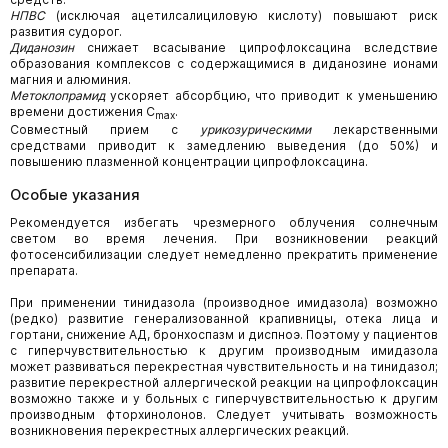
НПВС
(исключая ацетилсалициловую кислоту) повышают риск
развития судорог.
Диданозин
снижает всасывание ципрофлоксацина вследствие
образования комплексов с содержащимися в диданозине ионами
магния и алюминия.
Метоклопрамид
ускоряет абсорбцию, что приводит к уменьшению
времени достижения C
.
max
Совместный прием с
урикозурическими
лекарственными
средствами приводит к замедлению выведения (до 50%) и
повышению плазменной концентрации ципрофлоксацина.
Особые указания
Рекомендуется избегать чрезмерного облучения солнечным
светом во время лечения. При возникновении реакций
фотосенсибилизации следует немедленно прекратить применение
препарата.
При применении тинидазола (производное имидазола) возможно
(редко) развитие генерализованной крапивницы, отека лица и
гортани, снижение АД, бронхоспазм и диспноэ. Поэтому у пациентов
с гиперчувствительностью к другим производным имидазола
может развиваться перекрестная чувствительность и на тинидазол;
развитие перекрестной аллергической реакции на ципрофлоксацин
возможно также и у больных с гиперчувствительностью к другим
производным фторхинолонов. Следует учитывать возможность
возникновения перекрестных аллергических реакций.