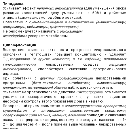
Тинидазол
.
Усиливает эффект
непрямых антикоагулянтов
(для уменьшения риска
развития кровотечений дозу уменьшают на 50%) и действие
этанола (дисульфирамоподобные реакции).
Совместим с
сульфаниламидами и антибиотиками (аминогликозиды,
эритромицин, рифампицин, цефалоспорины).
Не рекомендуется назначать с
этионамидом.
Фенобарбитал
ускоряет метаболизм.
Ципрофлоксацин
.
Вследствие снижения активности процессов микросомального
окисления в гепатоцитах повышает концентрацию и удлиняет
T
теофиллина (и других ксантинов, в т.ч. кофеина), пероральных
1/2
гипогликемических
лекарственных средств,
непрямых
антикоагулянтов,
способствует снижению протромбинового
индекса.
При сочетании с
другими противомикробными
лекарственными
средствами (
бета-лактамные антибиотики, аминогликозиды,
клиндамицин, метронидазол)
обычно наблюдается синергизм.
Усиливает нефротоксическое действие
циклоспрорина
, отмечается
увеличение сывороточного креатинина, у таких пациентов
необходим контроль этого показателя 2 раза в неделю.
Пероральный прием совместно с
железосодержащими препаратами
,
сукральфатом и антацидными лекарственными средствами,
содержащими соли магния, кальция, алюминия
приводит к снижению
всасывания ципрофлоксацина, поэтому его следует назначать за 1-
2 ч до или через 4 ч после приема выше указанных лекарственных
средств.