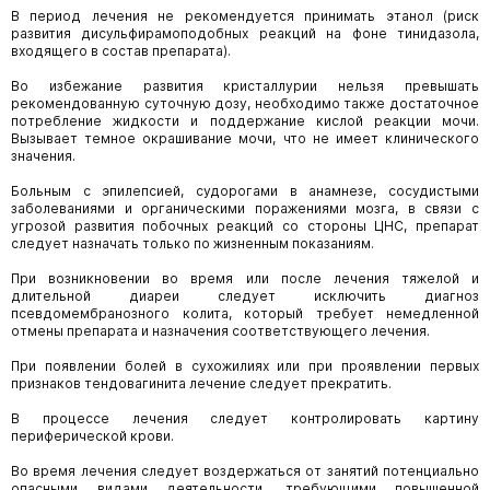
В период лечения не рекомендуется принимать этанол (риск
развития дисульфирамоподобных реакций на фоне тинидазола,
входящего в состав препарата).
Во избежание развития кристаллурии нельзя превышать
рекомендованную суточную дозу, необходимо также достаточное
потребление жидкости и поддержание кислой реакции мочи.
Вызывает темное окрашивание мочи, что не имеет клинического
значения.
Больным с эпилепсией, судорогами в анамнезе, сосудистыми
заболеваниями и органическими поражениями мозга, в связи с
угрозой развития побочных реакций со стороны ЦНС, препарат
следует назначать только по жизненным показаниям.
При возникновении во время или после лечения тяжелой и
длительной диареи следует исключить диагноз
псевдомембранозного колита, который требует немедленной
отмены препарата и назначения соответствующего лечения.
При появлении болей в сухожилиях или при проявлении первых
признаков тендовагинита лечение следует прекратить.
В процессе лечения следует контролировать картину
периферической крови.
Во время лечения следует воздержаться от занятий потенциально
опасными видами деятельности, требующими повышенной