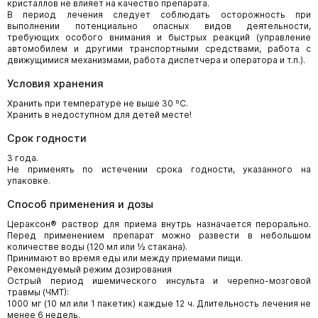
кристаллов не влияет на качество препарата.
В период лечения следует соблюдать осторожность при
выполнении потенциально опасных видов деятельности,
требующих особого внимания и быстрых реакций (управление
автомобилем и другими транспортными средствами, работа с
движущимися механизмами, работа диспетчера и оператора и т.п.).
Условия хранения
Хранить при температуре не выше 30 ºC.
Хранить в недоступном для детей месте!
Срок годности
3 года.
Не применять по истечении срока годности, указанного на
упаковке.
Способ применения и дозы
Цераксон® раствор для приема внутрь назначается перорально.
Перед применением препарат можно развести в небольшом
количестве воды (120 мл или ½ стакана).
Принимают во время еды или между приемами пищи.
Рекомендуемый режим дозирования
Острый период ишемического инсульта и черепно-мозговой
травмы (ЧМТ):
1000 мг (10 мл или 1 пакетик) каждые 12 ч. Длительность лечения не
менее 6 недель.