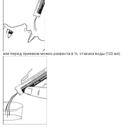
или перед приемом можно развести в ½ стакана воды (120 мл).