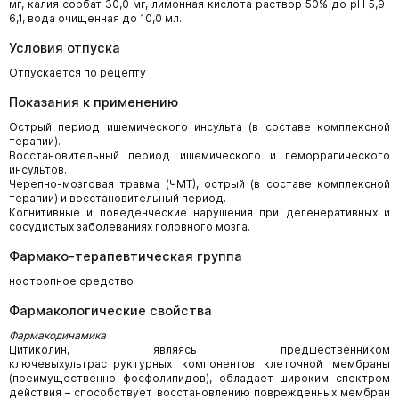
мг, калия сорбат 30,0 мг, лимонная кислота раствор 50% до рН 5,9-
6,1, вода очищенная до 10,0 мл.
Условия отпуска
Отпускается по рецепту
Показания к применению
Острый период ишемического инсульта (в составе комплексной
терапии).
Восстановительный период ишемического и геморрагического
инсультов.
Черепно-мозговая травма (ЧМТ), острый (в составе комплексной
терапии) и восстановительный период.
Когнитивные и поведенческие нарушения при дегенеративных и
сосудистых заболеваниях головного мозга.
Фармако-терапевтическая группа
ноотропное средство
Фармакологические свойства
Фармакодинамика
Цитиколин, являясь предшественником
ключевыхультраструктурных компонентов клеточной мембраны
(преимущественно фосфолипидов), обладает широким спектром
действия – способствует восстановлению поврежденных мембран