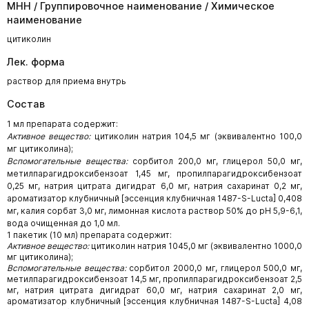
МНН / Группировочное наименование / Химическое
наименование
цитиколин
Лек. форма
раствор для приема внутрь
Состав
1 мл препарата содержит:
Активное вещество:
цитиколин натрия 104,5 мг (эквивалентно 100,0
мг цитиколина);
Вспомогательные вещества:
сорбитол 200,0 мг, глицерол 50,0 мг,
метилпарагидроксибензоат 1,45 мг, пропилпарагидроксибензоат
0,25 мг, натрия цитрата дигидрат 6,0 мг, натрия сахаринат 0,2 мг,
ароматизатор клубничный [эссенция клубничная 1487-S-Lucta] 0,408
мг, калия сорбат 3,0 мг, лимонная кислота раствор 50% до рН 5,9-6,1,
вода очищенная до 1,0 мл.
1 пакетик (10 мл) препарата содержит:
Активное вещество:
цитиколин натрия 1045,0 мг (эквивалентно 1000,0
мг цитиколина);
Вспомогательные вещества:
сорбитол 2000,0 мг, глицерол 500,0 мг,
метилпарагидроксибензоат 14,5 мг, пропилпарагидроксибензоат 2,5
мг, натрия цитрата дигидрат 60,0 мг, натрия сахаринат 2,0 мг,
ароматизатор клубничный [эссенция клубничная 1487-S-Lucta] 4,08