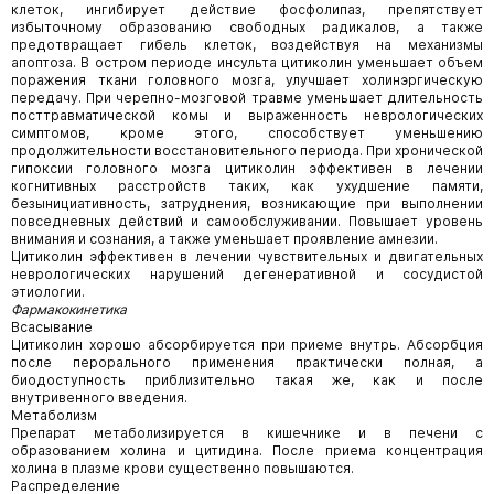
клеток, ингибирует действие фосфолипаз, препятствует
избыточному образованию свободных радикалов, а также
предотвращает гибель клеток, воздействуя на механизмы
апоптоза. В остром периоде инсульта цитиколин уменьшает объем
поражения ткани головного мозга, улучшает холинэргическую
передачу. При черепно-мозговой травме уменьшает длительность
посттравматической комы и выраженность неврологических
симптомов, кроме этого, способствует уменьшению
продолжительности восстановительного периода. При хронической
гипоксии головного мозга цитиколин эффективен в лечении
когнитивных расстройств таких, как ухудшение памяти,
безынициативность, затруднения, возникающие при выполнении
повседневных действий и самообслуживании. Повышает уровень
внимания и сознания, а также уменьшает проявление амнезии.
Цитиколин эффективен в лечении чувствительных и двигательных
неврологических нарушений дегенеративной и сосудистой
этиологии.
Фармакокинетика
Всасывание
Цитиколин хорошо абсорбируется при приеме внутрь. Абсорбция
после перорального применения практически полная, а
биодоступность приблизительно такая же, как и после
внутривенного введения.
Метаболизм
Препарат метаболизируется в кишечнике и в печени с
образованием холина и цитидина. После приема концентрация
холина в плазме крови существенно повышаются.
Распределение