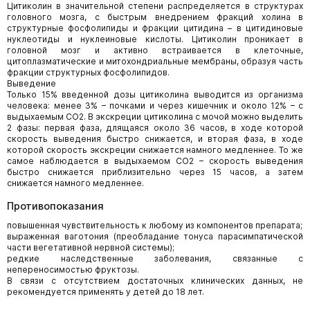
Цитиколин в значительной степени распределяется в структурах
головного мозга, с быстрым внедрением фракций холина в
структурные фосфолипиды и фракции цитидина – в цитидиновые
нуклеотиды и нуклеиновые кислоты. Цитиколин проникает в
головной мозг и активно встраивается в клеточные,
цитоплазматические и митохондриальные мембраны, образуя часть
фракции структурных фосфолипидов.
Выведение
Только 15% введенной дозы цитиколина выводится из организма
человека: менее 3% – почками и через кишечник и около 12% – с
выдыхаемым СО2. В экскреции цитиколина с мочой можно выделить
2 фазы: первая фаза, длящаяся около 36 часов, в ходе которой
скорость выведения быстро снижается, и вторая фаза, в ходе
которой скорость экскреции снижается намного медленнее. То же
самое наблюдается в выдыхаемом СО2 – скорость выведения
быстро снижается приблизительно через 15 часов, а затем
снижается намного медленнее.
Противопоказания
повышенная чувствительность к любому из компонентов препарата;
выраженная ваготония (преобладание тонуса парасимпатической
части вегетативной нервной системы);
редкие наследственные заболевания, связанные с
непереносимостью фруктозы.
В связи с отсутствием достаточных клинических данных, не
рекомендуется применять у детей до 18 лет.