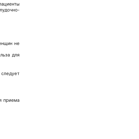
 пациенты
лудочно-
енщин не
ольза для
следует
ля приема