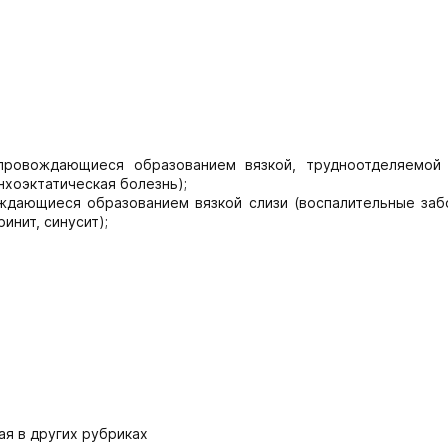
опровождающиеся образованием вязкой, трудноотделяемой
нхоэктатическая болезнь);
ждающиеся образованием вязкой слизи (воспалительные заб
инит, синусит);
ая в других рубриках