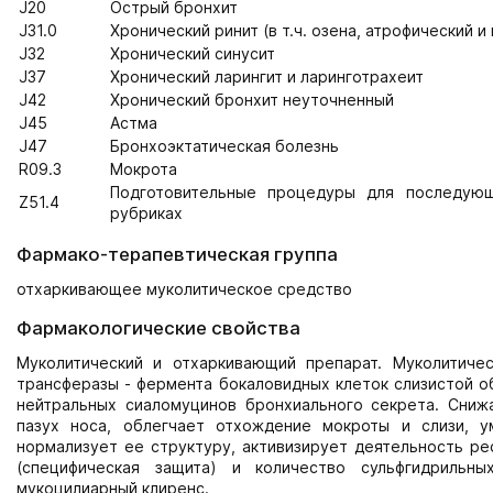
J20
Острый бронхит
J31.0
Хронический ринит (в т.ч. озена, атрофический 
J32
Хронический синусит
J37
Хронический ларингит и ларинготрахеит
J42
Хронический бронхит неуточненный
J45
Астма
J47
Бронхоэктатическая болезнь
R09.3
Мокрота
Подготовительные процедуры для последующ
Z51.4
рубриках
Фармако-терапевтическая группа
отхаркивающее муколитическое средство
Фармакологические свойства
Муколитический и отхаркивающий препарат. Муколитиче
трансферазы - фермента бокаловидных клеток слизистой о
нейтральных сиаломуцинов бронхиального секрета. Сниж
пазух носа, облегчает отхождение мокроты и слизи, у
нормализует ее структуру, активизирует деятельность ре
(специфическая защита) и количество сульфгидрильны
мукоцилиарный клиренс.