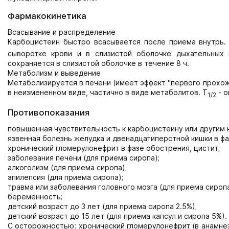
Фармакокинетика
Всасывание и распределение
Карбоцистеин быстро всасывается после приема внутрь. 
сыворотке крови и в слизистой оболочке дыхательных 
сохраняется в слизистой оболочке в течение 8 ч.
Метаболизм и выведение
Метаболизируется в печени (имеет эффект "первого прохож
в неизмененном виде, частично в виде метаболитов. T
- о
1/2
Противопоказания
повышенная чувствительность к карбоцистеину или другим 
язвенная болезнь желудка и двенадцатиперстной кишки в фа
хронический гломерулонефрит в фазе обострения, цистит;
заболевания печени (для приема сиропа);
алкоголизм (для приема сиропа);
эпилепсия (для приема сиропа);
травма или заболевания головного мозга (для приема сиропа
беременность;
детский возраст до 3 лет (для приема сиропа 2.5%);
детский возраст до 15 лет (для приема капсул и сиропа 5%).
С осторожностью: хронический гломерулонефрит (в анамнез