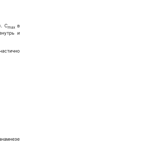
. C
в
max
внутрь и
 частично
 анамнезе