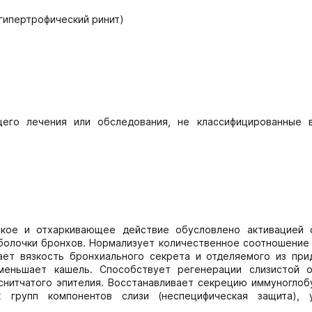
и гипертрофический ринит)
его лечения или обследования, не классифицированные 
ское и отхаркивающее действие обусловлено активацией 
болочки бронхов. Нормализует количественное соотношение 
ает вязкость бронхиального секрета и отделяемого из при
меньшает кашель. Способствует регенерации слизистой о
снитчатого эпителия. Восстанавливает секрецию иммуноглобу
х групп компонентов слизи (неспецифическая защита), 