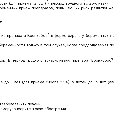
нности (для приема капсул) и период грудного вскармливания;
овременный прием препаратов, повышающих риск развития же
ю
®
ние препарата Бронхобос
в форме сиропа у беременных ж
х беременности только в том случае, когда предполагаемая п
®
ком. В период грудного вскармливания препарат Бронхобос
).
 до 3 лет (для приема сиропа 2.5%); у детей до 15 лет (д
 заболеваниях печени.
ломерулонефрите в фазе обострения.