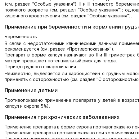
(см. раздел "Особые указания"); II и III триместр береме
пожилого возраста (см. раздел "Особые указания"); одн
кишечного кровотечения (см. раздел "Особые указания").
Применение при беременности и кормлении грудь
Беременность
В связи с недостаточными клиническими данными примене
рекомендуется (см. раздел «Противопоказания").
Препарат в форме капсул назначают во II и III триместра
матери превышает потенциальный риск для плода.
Период грудного вскармливания
Неизвестно, выделяется ли карбоцистеин с грудным моло
применять с осторожностью (см. раздел "С осторожностью"
Применение детьми
Противопоказано применение препарата у детей в возрасте
капсул и сиропа 5%).
Применения при хронических заболеваниях
Применение препарата в форме сиропа противопоказано при
Применение препарата противопоказано при хроническом г
Пациентам пожилого возраста применять с осторожностью.