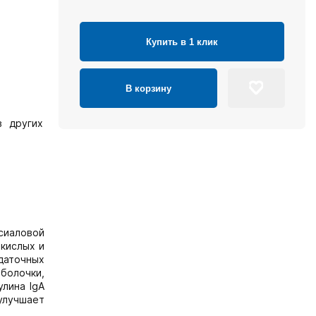
Купить в 1 клик
В корзину
в других
сиаловой
кислых и
даточных
болочки,
лина IgA
улучшает