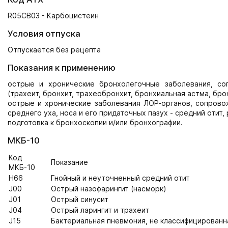
R05CB03 - Карбоцистеин
Условия отпуска
Отпускается без рецепта
Показания к применению
острые и хронические бронхолегочные заболевания, с
(трахеит, бронхит, трахеобронхит, бронхиальная астма, бро
острые и хронические заболевания ЛОР-органов, сопрово
среднего уха, носа и его придаточных пазух - средний отит, р
подготовка к бронхоскопии и/или бронхографии.
МКБ-10
Код
Показание
МКБ-10
H66
Гнойный и неуточненный средний отит
J00
Острый назофарингит (насморк)
J01
Острый синусит
J04
Острый ларингит и трахеит
J15
Бактериальная пневмония, не классифицированн