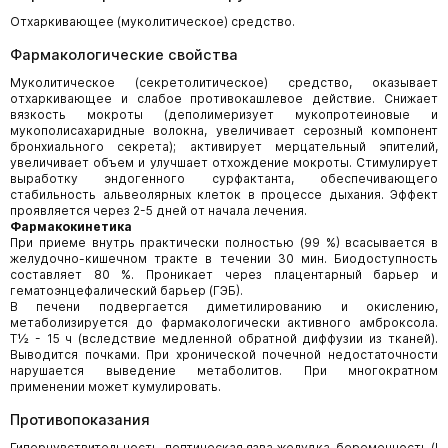
Отхаркивающее (муколитическое) средство.
Фармакологические свойства
Муколитическое (секретолитическое) средство, оказывает
отхаркивающее и слабое противокашлевое действие. Снижает
вязкость мокроты (деполимеризует мукопротеиновые и
мукополисахаридные волокна, увеличивает серозный компонент
бронхиального секрета); активирует мерцательный эпителий,
увеличивает объем и улучшает отхождение мокроты. Стимулирует
выработку эндогенного сурфактанта, обеспечивающего
стабильность альвеолярных клеток в процессе дыхания. Эффект
проявляется через 2-5 дней от начала лечения.
Фармакокинетика
При приеме внутрь практически полностью (99 %) всасывается в
желудочно-кишечном тракте в течении 30 мин. Биодоступность
составляет 80 %. Проникает через плацентарный барьер и
гематоэнцефалический барьер (ГЭБ).
В печени подвергается диметилированию и окислению,
метаболизируется до фармакологически активного амброксола.
Т½ - 15 ч (вследствие медленной обратной диффузии из тканей).
Выводится почками. При хронической почечной недостаточности
нарушается выведение метаболитов. При многократном
применении может кумулировать.
Противопоказания
Гиперчувствительность, пептическая язва желудка, беременность (I