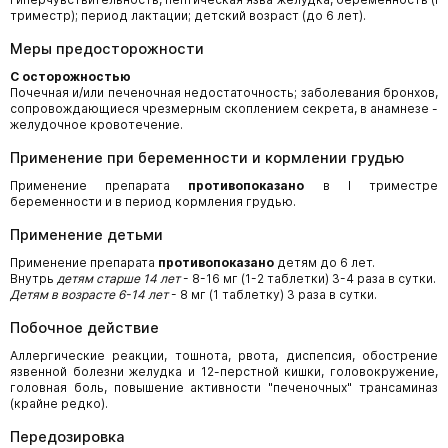
триместр); период лактации; детский возраст (до 6 лет).
Меры предосторожности
С осторожностью
Почечная и/или печеночная недостаточность; заболевания бронхов,
сопровождающиеся чрезмерным скоплением секрета, в анамнезе -
желудочное кровотечение.
Применение при беременности и кормлении грудью
Применение препарата
противопоказано
в I триместре
беременности и в период кормления грудью.
Применение детьми
Применение препарата
противопоказано
детям до 6 лет.
Внутрь
детям старше 14 лет
- 8-16 мг (1-2 таблетки) 3-4 раза в сутки.
Детям в возрасте 6-14 лет
- 8 мг (1 таблетку) 3 раза в сутки.
Побочное действие
Аллергические реакции, тошнота, рвота, диспепсия, обострение
язвенной болезни желудка и 12-перстной кишки, головокружение,
головная боль, повышение активности "печеночных" трансаминаз
(крайне редко).
Передозировка