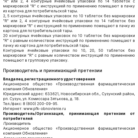
"R" или 2, 4 контурные ячейковые упаковки по 14 таблеток с
маркировкой "R" с инструкцией по применению помещают в пачку
из картона для потребительской тары.
2, 5 контурных ячейковых упаковок по 10 таблеток без маркировки
"R" или 2, 4 контурные ячейковые упаковки по 14 таблеток без
маркировки "R" с инструкцией по применению помещают в пачку из
картона для потребительской тары.
20 контурных ячейковых упаковок по 10 таблеток без маркировки
"R" с равным количеством инструкций по применению помещают в
пачку из картона для потребительской тары.
Контурные ячейковые упаковки по 10, 20, 50 таблеток без
маркировки "R" с равным количеством инструкций по применению
помещают в групповую упаковку.
Производитель и принимающий претензии
Владелец регистрационного удостоверения
Акционерное общество «Производственная фармацевтическая
компания Обновление»
Юридический адрес: 633621, Новосибирская обл., Сузунский район,
рп. Сузун, ул. Комиссара Зятькова, д. 18.
Тел./факс: 8 (800) 200-09-95.
Интернет: www.pfk-obnovlenie.ru
Производитель/Органнзация, принимающая претензии от
потребителей
Производитель
Акционерное общество «Производственная фармацевтическая
компания Обновление»