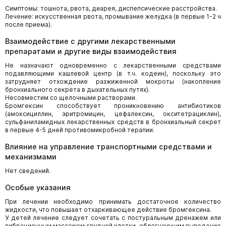
Симптомы: тошнота, рвота, диарея, диспепсические расстройства.
Лечение: искусственная рвота, промывание желудка (в первые 1-2 ч
после приема).
Взаимодействие с другими лекарственными
препаратами и другие виды взаимодействия
Не назначают одновременно с лекарственными средствами
подавляющими кашлевой центр (в т.ч. кодеин), поскольку это
затрудняет отхождение разжиженной мокроты (накопление
бронхиального секрета в дыхательных путях).
Несовместим со щелочными растворами.
Бромгексин способствует проникновению антибиотиков
(амоксициллин, эритромицин, цефалексин, окситетрациклин),
сульфаниламидных лекарственных средств в бронхиальный секрет
в первые 4-5 дней противомикробной терапии.
Влияние на управление транспортными средствами и
механизмами
Нет сведений.
Особые указания
При лечении необходимо принимать достаточное количество
жидкости, что повышает отхаркивающее действие бромгексина.
У детей лечение следует сочетать с постуральным дренажем или
вибрационным массажем грудной клетки, облегчающим выведение