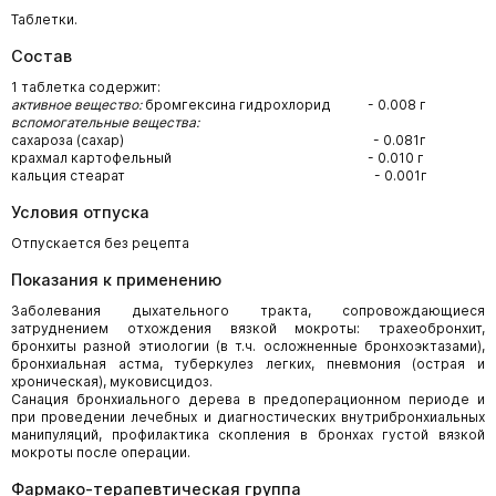
Таблетки.
Состав
1 таблетка содержит:
активное вещество:
бромгексина гидрохлорид - 0.008 г
вспомогательные вещества:
сахароза (сахар) - 0.081г
крахмал картофельный - 0.010 г
кальция стеарат - 0.001г
Условия отпуска
Отпускается без рецепта
Показания к применению
Заболевания дыхательного тракта, сопровождающиеся
затруднением отхождения вязкой мокроты: трахеобронхит,
бронхиты разной этиологии (в т.ч. осложненные бронхоэктазами),
бронхиальная астма, туберкулез легких, пневмония (острая и
хроническая), муковисцидоз.
Санация бронхиального дерева в предоперационном периоде и
при проведении лечебных и диагностических внутрибронхиальных
манипуляций, профилактика скопления в бронхах густой вязкой
мокроты после операции.
Фармако-терапевтическая группа