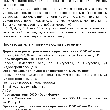
поливинилиденхлоридной и фольги алюминиевой печатной
лакированной.
Или по 10, 20, 30 таблеток в контурную ячейковую упаковку из
материала комбинированного на основе фольги (трехслойный
материал, включающий алюминиевую фольгу, пленку из
ориентированного полиамида, поливинилхлоридную пленку) и
фольги алюминиевой печатной лакированной.
1, 2, 3, 4, 5, 6, 8 или 10 контурных ячейковых упаковок вместе с
инструкцией по медицинскому применению (листок-вкладыш)
помещают в картонную упаковку (пачку).
Производитель и принимающий претензии
Держатель регистрационного удостоверения: ООО «Озон»
Россия, 445351, Самарская обл., г. Жигулевск, ул. Песочная, д. 11.
Производитель: ООО «Озон»
Россия, Самарская обл., г.о. Жигулевск, г. Жигулевск, ул.
Гидростроителей, д. 6.
Организация, принимающая претензии: ООО «Озон»
Россия, 445351, Самарская обл., г.о. Жигулевск, г. Жигулевск, ул.
Гидростроителей, д. 6.
Тел: +79874599991, +79874599992
E-mail: ozon@ozon-pharm.ru
Либо
Производитель: ООО «Озон Фарм»
Россия, Самарская обл., г.о. Тольятти, тер. ОЭЗ ППТ, магистраль 3-я,
зд. 11, стр. 1.
Организация, принимающая претензии: ООО «Озон Фарм»