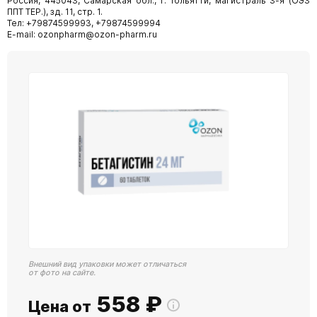
Россия, 445043, Самарская обл., г. Тольятти, магистраль 3-я (ОЭЗ
ППТ ТЕР.), зд. 11, стр. 1.
Тел: +79874599993, +79874599994
E-mail: ozonpharm@ozon-pharm.ru
Внешний вид упаковки может отличаться
от фото на сайте.
558
₽
Цена от