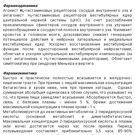
Фармакодинамика
Агонист
Н₁
-гистаминовых рецепторов сосудов внутреннего уха и
антагонист Н₃-гистаминовых рецепторов вестибулярных ядер
центральной нервной системы (ЦНС). За счет расслабления
прекапиллярных сфинктеров сосудов внутреннего уха улучшает
кровообращение в сосудистой полоске внутреннего уха. Усиливает
кровоток в головном мозге, дозозависимо снижает генерацию
потенциалов действия в нейронах латеральных и медиальных
вестибулярных ядер. Ускоряет восстановление вестибулярной
функции после односторонней вестибулярной нейроэктомии,
облегчая и ускоряя центральную вестибулярную компенсацию (за
счет антагонизма с Н₃-гистаминовыми рецепторами). Облегчает
симптоматику при синдроме Меньера и вертиго.
Фармакокинетика
Быстро и практически полностью всасывается в желудочно-
кишечном тракте. При приеме с пищей максимальная концентрация
бетагистина в крови ниже, чем при приеме натощак. Однако
суммарная абсорбция одинакова в обоих случаях, что указывает на
то, что прием пищи замедляет всасывание. Абсорбируется быстро,
связь с белками плазмы – менее 5 %. Время достижения
максимальной концентрации в плазме крови – 1 ч.
Метаболизируется до неактивных метаболитов: 2-пиридилуксусной
кислоты (основной метаболит) и диметилбетагистина.
Максимальная концентрация 2-пиридилуксусной кислоты в плазме
(или моче) достигается через час после приема. Период
полувыведения составляет приблизительно 3,5 часа. 85-90%