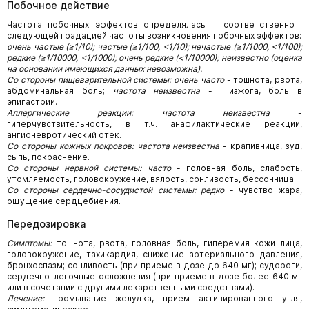
Побочное действие
Частота побочных эффектов определялась соответственно
следующей градацией частоты возникновения побочных эффектов:
очень частые (≥1/10); частые (≥1/100, <1/10); нечастые (≥1/1000, <1/100);
редкие (≥1/10000, <1/1000); очень редкие (<1/10000); неизвестно (оценка
на основании имеющихся данных невозможна).
Со стороны пищеварительной системы: очень часто
- тошнота, рвота,
абдоминальная боль;
частота неизвестна
- изжога, боль в
эпигастрии.
Аллергические реакции: частота неизвестна
-
гиперчувствительность, в т.ч. анафилактические реакции,
ангионевротический отек.
Со стороны кожных покровов: частота неизвестна
- крапивница, зуд,
сыпь, покраснение.
Со стороны нервной системы: часто
- головная боль, слабость,
утомляемость, головокружение, вялость, сонливость, бессонница.
Со стороны сердечно-сосудистой системы: редко
- чувство жара,
ощущение сердцебиения.
Передозировка
Симптомы:
тошнота, рвота, головная боль, гиперемия кожи лица,
головокружение, тахикардия, снижение артериального давления,
бронхоспазм; сонливость (при приеме в дозе до 640 мг); судороги,
сердечно-легочные осложнения (при приеме в дозе более 640 мг
или в сочетании с другими лекарственными средствами).
Лечение:
промывание желудка, прием активированного угля,