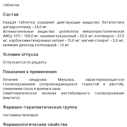
таблетки
Состав
Каждая таблетка содержит
действующее вещество:
бетагистина
дигидрохлорид – 24,0 мг.
Вспомогательные вещества:
целлюлоза микрокристаллическая
(МКЦ-101) – 199,5 мг; крахмал кукурузный – 30,0 мг; коповидон – 27,0
мг; карбоксиметилкрахмал натрия – 15,0 мг; магния стеарат – 3,0 мг;
кремния диоксид коллоидный – 1,5 мг.
Условия отпуска
Отпускается по рецепту
Показания к применению
Лечение синдрома Меньера, характеризующегося
головокружением (сопровождающееся тошнотой и рвотой),
снижением слуха и шумом в ушах.
Симптоматическое лечение вестибулярного головокружения
(вертиго).
Фармако-терапевтическая группа
гистамина препарат.
Фармакологические свойства