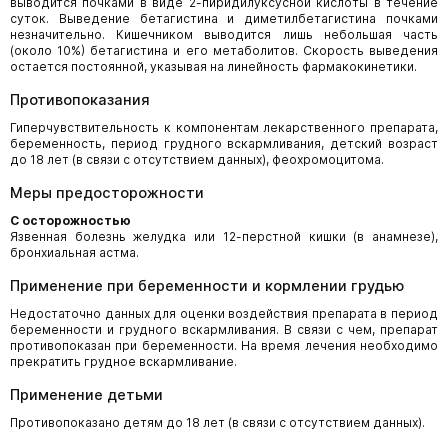
выводится почками в виде 2-пиридилуксусной кислоты в течение
суток. Выведение бетагистина и диметилбетагистина почками
незначительно. Кишечником выводится лишь небольшая часть
(около 10%) бетагистина и его метаболитов. Скорость выведения
остается постоянной, указывая на линейность фармакокинетики.
Противопоказания
Гиперчувствительность к компонентам лекарственного препарата,
беременность, период грудного вскармливания, детский возраст
до 18 лет (в связи с отсутствием данных), феохромоцитома.
Меры предосторожности
С осторожностью
Язвенная болезнь желудка или 12-перстной кишки (в анамнезе),
бронхиальная астма.
Применение при беременности и кормлении грудью
Недостаточно данных для оценки воздействия препарата в период
беременности и грудного вскармливания. В связи с чем, препарат
противопоказан при беременности. На время лечения необходимо
прекратить грудное вскармливание.
Применение детьми
Противопоказано детям до 18 лет (в связи с отсутствием данных).