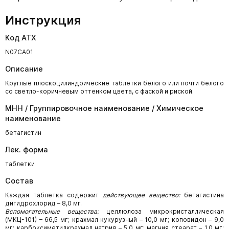
Инструкция
Код АТХ
N07CA01
Описание
Круглые плоскоцилиндрические таблетки белого или почти белого
со светло-коричневым оттенком цвета, с фаской и риской.
МНН / Группировочное наименование / Химическое
наименование
бетагистин
Лек. форма
таблетки
Состав
Каждая таблетка содержит
действующее вещество:
бетагистина
дигидрохлорид – 8,0 мг.
Вспомогательные вещества:
целлюлоза микрокристаллическая
(МКЦ-101) – 66,5 мг; крахмал кукурузный – 10,0 мг; коповидон – 9,0
мг; карбоксиметилкрахмал натрия – 5,0 мг; магния стеарат – 1,0 мг;