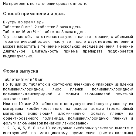
Не применять по истечении срока годности.
Способ применения и дозы
Внутрь, во время еды.
Таблетки 8 мг: 1-2 таблетки 3 раза в день.
Таблетки 16 мг: ½ - 1 таблетка 3 раза в день.
Улучшение обычно отмечается уже в начале терапии, стабильный
терапевтический эффект наступает после двух недель лечения и
может нарастать в течение нескольких месяцев лечения. Лечение
длительное. Длительность приема препарата подбирается
индивидуально.
Форма выпуска
Таблетки 8 мг и 16 мг.
По 10 или 30 таблеток в контурную ячейковую упаковку из пленки
поливинилхлоридной, либо пленки поливинилхлоридной/
поливинилиденхлоридной и фольги алюминиевой печатной
лакированной.
Или по 10 или 30 таблеток в контурную ячейковую упаковку из
материала комбинированного на основе фольги (трехслойный
материал, включающий алюминиевую фольгу, пленку из
ориентированного полиамида, поливинилхлоридную пленку) и
фольги алюминиевой печатной лакированной.
1, 2, 3, 4, 5, 6, 8 или 10 контурных ячейковых упаковок вместе с
инструкцией по медицинскому применению (листок-вкладыш)