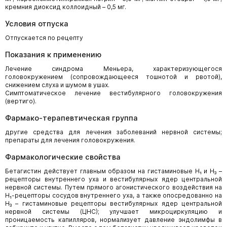
кремния диоксид коллоидный – 0,5 мг.
Условия отпуска
Отпускается по рецепту
Показания к применению
Лечение синдрома Меньера, характеризующегося
головокружением (сопровождающееся тошнотой и рвотой),
снижением слуха и шумом в ушах.
Симптоматическое лечение вестибулярного головокружения
(вертиго).
Фармако-терапевтическая группа
другие средства для лечения заболеваний нервной системы;
препараты для лечения головокружения.
Фармакологические свойства
Бетагистин действует главным образом на гистаминовые Н₁ и Н₃ –
рецепторы внутреннего уха и вестибулярных ядер центральной
нервной системы. Путем прямого агонистического воздействия на
Н₁-рецепторы сосудов внутреннего уха, а также опосредованно на
Н₃ – гистаминовые рецепторы вестибулярных ядер центральной
нервной системы (ЦНС); улучшает микроциркуляцию и
проницаемость капилляров, нормализует давление эндолимфы в