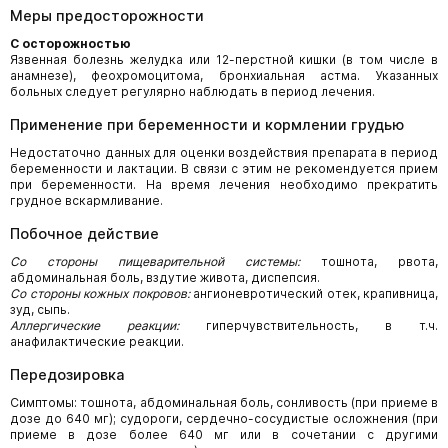
Меры предосторожности
С осторожностью
Язвенная болезнь желудка или 12-перстной кишки (в том числе в
анамнезе), феохромоцитома, бронхиальная астма. Указанных
больных следует регулярно наблюдать в период лечения.
Применение при беременности и кормлении грудью
Недостаточно данных для оценки воздействия препарата в период
беременности и лактации. В связи с этим не рекомендуется прием
при беременности. На время лечения необходимо прекратить
грудное вскармливание.
Побочное действие
Со стороны пищеварительной системы:
тошнота, рвота,
абдоминальная боль, вздутие живота, диспепсия.
Со стороны кожных покровов:
ангионевротический отек, крапивница,
зуд, сыпь.
Аллергические реакции:
гиперчувствительность, в т.ч.
анафилактические реакции.
Передозировка
Симптомы: тошнота, абдоминальная боль, сонливость (при приеме в
дозе до 640 мг); судороги, сердечно-сосудистые осложнения (при
приеме в дозе более 640 мг или в сочетании с другими