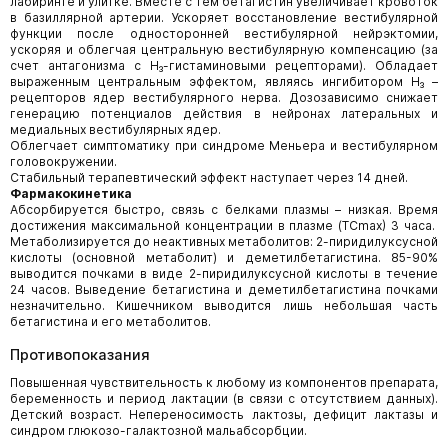
лабиринте и улитке. Вместе с тем бетагистин увеличивает кровоток
в базиллярной артерии. Ускоряет восстановление вестибулярной
функции после односторонней вестибулярной нейрэктомии,
ускоряя и облегчая центральную вестибулярную компенсацию (за
счет антагонизма с H₃-гистаминовыми рецепторами). Обладает
выраженным центральным эффектом, являясь ингибитором Н₃ –
рецепторов ядер вестибулярного нерва. Дозозависимо снижает
генерацию потенциалов действия в нейронах латеральных и
медиальных вестибулярных ядер.
Облегчает симптоматику при синдроме Меньера и вестибулярном
головокружении.
Стабильный терапевтический эффект наступает через 14 дней.
Фармакокинетика
Абсорбируется быстро, связь с белками плазмы – низкая. Время
достижения максимальной концентрации в плазме (TCmax) 3 часа.
Метаболизируется до неактивных метаболитов: 2-пиридилуксусной
кислоты (основной метаболит) и деметилбетагистина. 85-90%
выводится почками в виде 2-пиридилуксусной кислоты в течение
24 часов. Выведение бетагистина и деметилбетагистина почками
незначительно. Кишечником выводится лишь небольшая часть
бетагистина и его метаболитов.
Противопоказания
Повышенная чувствительность к любому из компонентов препарата,
беременность и период лактации (в связи с отсутствием данных).
Детский возраст. Непереносимость лактозы, дефицит лактазы и
синдром глюкозо-галактозной мальабсорбции.