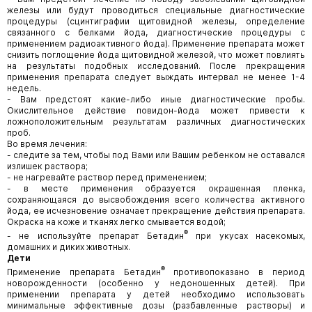
железы или будут проводиться специальные диагностические
процедуры (сцинтиграфии щитовидной железы, определение
связанного с белками йода, диагностические процедуры с
применением радиоактивного йода). Применение препарата может
снизить поглощение йода щитовидной железой, что может повлиять
на результаты подобных исследований. После прекращения
применения препарата следует выждать интервал не менее 1-4
недель.
- Вам предстоят какие-либо иные диагностические пробы.
Окислительное действие повидон-йода может привести к
ложноположительным результатам различных диагностических
проб.
Во время лечения:
- следите за тем, чтобы под Вами или Вашим ребенком не оставался
излишек раствора;
- не нагревайте раствор перед применением;
- в месте применения образуется окрашенная пленка,
сохраняющаяся до высвобождения всего количества активного
йода, ее исчезновение означает прекращение действия препарата.
Окраска на коже и тканях легко смывается водой;
®
- не используйте препарат Бетадин
при укусах насекомых,
домашних и диких животных.
Дети
®
Применение препарата Бетадин
противопоказано в период
новорожденности (особенно у недоношенных детей). При
применении препарата у детей необходимо использовать
минимальные эффективные дозы (разбавленные растворы) и