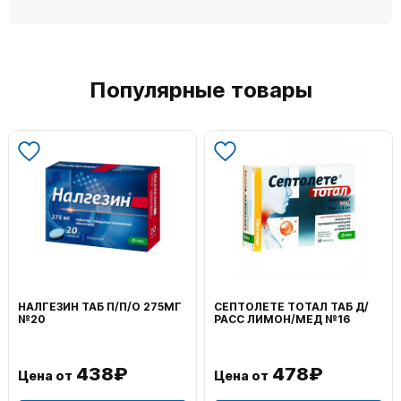
Популярные товары
НАЛГЕЗИН ТАБ П/П/О 275МГ
СЕПТОЛЕТЕ ТОТАЛ ТАБ Д/
В
№20
РАСС ЛИМОН/МЕД №16
Н
438₽
478₽
Цена от
Цена от
Ц