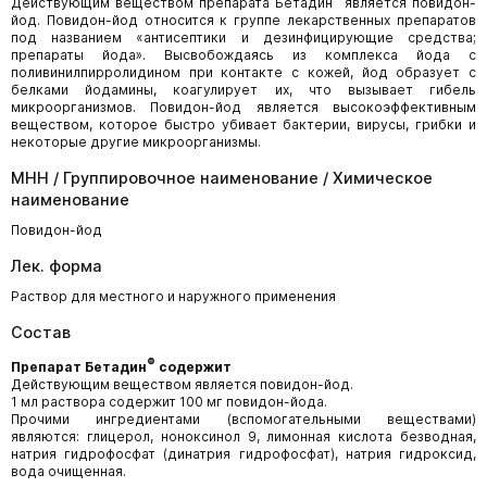
Действующим веществом препарата Бетадин
является повидон-
йод. Повидон-йод относится к группе лекарственных препаратов
под названием «антисептики и дезинфицирующие средства;
препараты йода». Высвобождаясь из комплекса йода с
поливинилпирролидином при контакте с кожей, йод образует с
белками йодамины, коагулирует их, что вызывает гибель
микроорганизмов. Повидон-йод является высокоэффективным
веществом, которое быстро убивает бактерии, вирусы, грибки и
некоторые другие микроорганизмы.
МНН / Группировочное наименование / Химическое
наименование
Повидон-йод
Лек. форма
Раствор для местного и наружного применения
Состав
®
Препарат Бетадин
содержит
Действующим веществом является повидон-йод.
1 мл раствора содержит 100 мг повидон-йода.
Прочими ингредиентами (вспомогательными веществами)
являются: глицерол, ноноксинол 9, лимонная кислота безводная,
натрия гидрофосфат (динатрия гидрофосфат), натрия гидроксид,
вода очищенная.