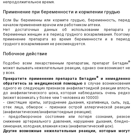
непродолжительное время.
Применение при беременности и кормлении грудью
Если Вы беременны или кормите грудью, беременность, перед
началом применения врачом или работником аптеки.
Нет достаточных данных об использовании препарата у
беременных женщин и в период грудного вскармливания. Поэтому
применение препарата во время беременности и в период
грудного вскармливания не рекомендуется.
Побочное действие
®
Подобно всем лекарственным препаратам, препарат Бетадин
может вызывать нежелательные реакции, однако они возникают не
у всех.
®
Прекратите применение препарата Бетадин
и немедленно
обратитесь за медицинской помощью
в случае возникновения
одного из следующих признаков анафилактоидной реакции вплоть
до анафилактического шока, которая наблюдалась очень редко
(может возникать у более чем 1 человека из 10000):
- свистящие хрипы, затруднение дыхания, крапивница, сыпь, зуд,
отек лица, обморок - признаки острой аллергической реакции
(анафилактические/анафилактоидные реакции);
- предобморочное состояние или потеря сознания, резкое
снижение артериального давления, нарушение дыхания, бледно-
синюшная, холодная, влажная кожа (анафилактический шок).
Другие возможные нежелательные реакции, которые могут