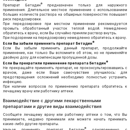
®
Препарат Бетадин
предназначен только для наружного
применения. Длительное местное применение с использованием
больших количеств раствора на обширных поверхностях повышает
риск передозировки.
При передозировке при местном применении рекомендуется
промыть обработанный участок теплой водой. Немедленно
обратитесь к врачу, если Вы случайно приняли раствор внутрь.
При подозрении на передозировку немедленно обратитесь к врачу.
®
Если Вы забыли применить препарат Бетадин
Если Вы забыли применить данный препарат, продолжайте
применение, как только Вы вспомните об этом, но не применяйте
двойную дозу для компенсации пропущенной дозы.
®
Если Вы прекратили применение препарата Бетадин
Не прекращайте применять препарат, не проконсультировавшись с
врачом, даже если Ваше самочувствие улучшилось: для
предотвращения осложнений необходимо полностью устранить
инфекцию.
При наличии вопросов по применению препарата обратитесь к
лечащему врачу или работнику аптеки.
Взаимодействие с другими лекарственными
препаратами и другие виды взаимодействия
Сообщите лечащему врачу или работнику аптеки о том, что Вы
принимаете, недавно принимали или можете начать принимать
какие-либо другие препараты.
®
Нельзя применять препарат Бетадин
одновременно с