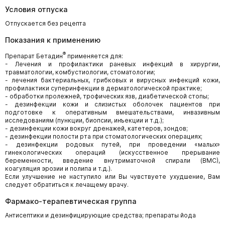
Условия отпуска
Отпускается без рецепта
Показания к применению
®
Препарат Бетадин
применяется для:
- Лечения и профилактики раневых инфекций в хирургии,
травматологии, комбустиологии, стоматологии;
- лечения бактериальных, грибковых и вирусных инфекций кожи,
профилактики суперинфекции в дерматологической практике;
- обработки пролежней, трофических язв, диабетической стопы;
- дезинфекции кожи и слизистых оболочек пациентов при
подготовке к оперативным вмешательствами, инвазивным
исследованиям (пункции, биопсии, инъекции и т.д.);
- дезинфекции кожи вокруг дренажей, катетеров, зондов;
- дезинфекции полости рта при стоматологических операциях;
- дезинфекции родовых путей, при проведении «малых»
гинекологических операций (искусственное прерывание
беременности, введение внутриматочной спирали (ВМС),
коагуляция эрозии и полипа и т.д.).
Если улучшение не наступило или Вы чувствуете ухудшение, Вам
следует обратиться к лечащему врачу.
Фармако-терапевтическая группа
Антисептики и дезинфицирующие средства; препараты йода