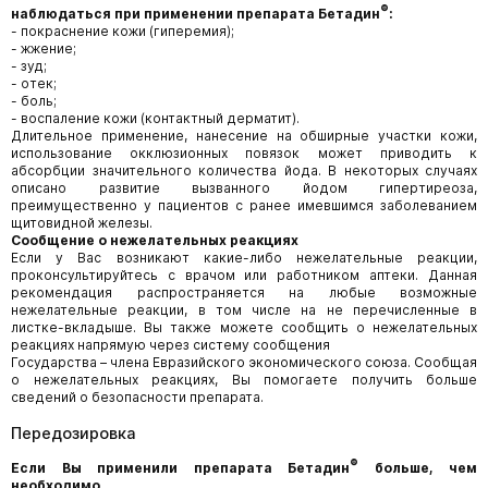
®
наблюдаться при применении препарата Бетадин
:
- покраснение кожи (гиперемия);
- жжение;
- зуд;
- отек;
- боль;
- воспаление кожи (контактный дерматит).
Длительное применение, нанесение на обширные участки кожи,
использование окклюзионных повязок может приводить к
абсорбции значительного количества йода. В некоторых случаях
описано развитие вызванного йодом гипертиреоза,
преимущественно у пациентов с ранее имевшимся заболеванием
щитовидной железы.
Сообщение о нежелательных реакциях
Если у Вас возникают какие-либо нежелательные реакции,
проконсультируйтесь с врачом или работником аптеки. Данная
рекомендация распространяется на любые возможные
нежелательные реакции, в том числе на не перечисленные в
листке-вкладыше. Вы также можете сообщить о нежелательных
реакциях напрямую через систему сообщения
Государства – члена Евразийского экономического союза. Сообщая
о нежелательных реакциях, Вы помогаете получить больше
сведений о безопасности препарата.
Передозировка
®
Если Вы применили препарата Бетадин
больше, чем
необходимо