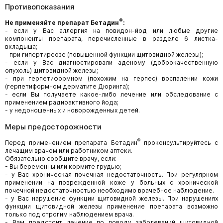
Противопоказания
®
Не применяйте препарат Бетадин
:
- если у Вас аллергия на повидон-йод или любые другие
компоненты препарата, перечисленные в разделе 6 листка-
вкладыша;
- при гипертиреозе (повышенной функции щитовидной железы);
- если у Вас диагностировали аденому (доброкачественную
опухоль) щитовидной железы;
- при герпетиформном (похожим на герпес) воспалении кожи
(герпетиформном дерматите Дюринга);
- если Вы получаете какое-либо лечение или обследование с
применением радиоактивного йода;
- у недоношенных и новорожденных детей.
Меры предосторожности
®
Перед применением препарата Бетадин
проконсультируйтесь с
лечащим врачом или работником аптеки.
Обязательно сообщите врачу, если:
- Вы беременны или кормите грудью;
- у Вас хроническая почечная недостаточность. При регулярном
применении на поврежденной коже у больных с хронической
почечной недостаточностью необходимо врачебное наблюдение.
- у Вас нарушение функции щитовидной железы. При нарушениях
функции щитовидной железы применение препарата возможно
только под строгим наблюдением врача.
- Вам предстоит лечение по поводу заболеваний щитовидной