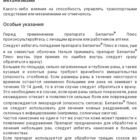
механизмами
Какого-либо влияния на способность управлять транспортными
средствами или механизмами не отмечалось.
Особые указания
®
Перед применением препарата Бепантен
Плюс
проконсультируйтесь с лечащим врачом или работником аптеки.
®
Следует избегать попадания препарата Бепантен
Плюс в глаза, уши
®
и на слизистые оболочки. Нельзя принимать препарат Бепантен
Плюс внутрь (при приеме по ошибке внутрь следует сразу
обратиться к врачу).
Большие по площади, сильно загрязненные и глубокие раны, а также
кусаные и колотые раны требуют врачебного вмешательства
(опасность столбняка). Если размеры раны в течение некоторого
времени остаются неизменно большими или рана не заживает в
течение 10-14 дней, то в этом случае следует обратиться к врачу.
Это необходимо и в случае, если края раны сильно покраснели, рана
неожиданно отекает и появляются сильные боли или повреждение
®
сопровождается лихорадкой (опасность сепсиса). Бепантен
Плюс
не следует использовать для лечения кожных раздражений, не
склонных к инфицированию (например, солнечных ожогов).
Частое нанесение на один и тот же участок кожи может привести к
появлению раздражения. Препарат предназначен для обработки и
лечения небольших ран, следует избегать нанесения в больших
количествах.
Если препарат используется для обработки трещин сосков во