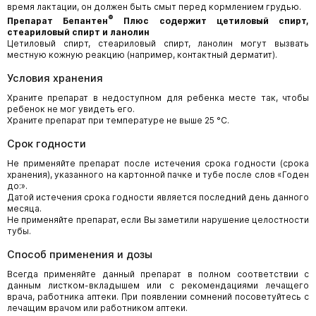
время лактации, он должен быть смыт перед кормлением грудью.
®
Препарат Бепантен
Плюс содержит цетиловый спирт,
стеариловый спирт и ланолин
Цетиловый спирт, стеариловый спирт, ланолин могут вызвать
местную кожную реакцию (например, контактный дерматит).
Условия хранения
Храните препарат в недоступном для ребенка месте так, чтобы
ребенок не мог увидеть его.
Храните препарат при температуре не выше 25 °C.
Срок годности
Не применяйте препарат после истечения срока годности (срока
хранения), указанного на картонной пачке и тубе после слов «Годен
до:».
Датой истечения срока годности является последний день данного
месяца.
Не применяйте препарат, если Вы заметили нарушение целостности
тубы.
Способ применения и дозы
Всегда применяйте данный препарат в полном соответствии с
данным листком-вкладышем или с рекомендациями лечащего
врача, работника аптеки. При появлении сомнений посоветуйтесь с
лечащим врачом или работником аптеки.