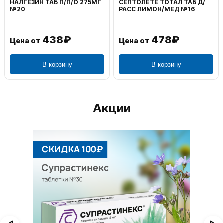
НАЛГЕЗИН ТАБ П/П/О 275МГ
СЕПТОЛЕТЕ ТОТАЛ ТАБ Д/
№20
РАСС ЛИМОН/МЕД №16
438₽
478₽
Цена от
Цена от
В корзину
В корзину
Акции