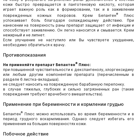
кожи быстро превращается в пантотеновую кислоту, которая
играет важную роль как в формировании, так и в заживлении
®
поврежденных кожных покровов. Крем Бепантен
Плюс
успокаивает боль благодаря охлаждающему действию. При
нанесении на поверхность раны препарат защищает от инфекции и
способствует заживлению. Он легко наносится и смывается. Крем
нежирный и не липнет.
Если улучшение не наступило или Вы чувствуете ухудшение,
необходимо обратиться к врачу.
Противопоказания
®
Не применяйте препарат Бепантен
Плюс:
при повышенной чувствительности к декспантенолу, хлоргексидину
или любым другим компонентам препарата (перечисленным в
разделе 6 листка-вкладыша).
не следует наносить на поврежденную барабанную перепонку.
в случае тяжелых, глубоких и сильно загрязненных ран (такие
повреждения требуют врачебного вмешательства).
Применение при беременности и кормлении грудью
®
Бепантен
Плюс можно использовать во время беременности и в
период грудного вскармливания. Однако следует избегать его
применения на больших поверхностях кожи.
Побочное действие