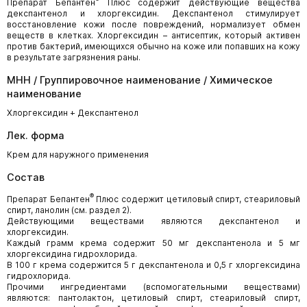
Препарат Бепантен
Плюс содержит действующие вещества
декспантенол и хлоргексидин. Декспантенол стимулирует
восстановление кожи после повреждений, нормализует обмен
веществ в клетках. Хлоргексидин – антисептик, который активен
против бактерий, имеющихся обычно на коже или попавших на кожу
в результате загрязнения раны.
МНН / Группировочное наименование / Химическое
наименование
Хлоргексидин + Декспантенол
Лек. форма
Крем для наружного применения
Состав
®
Препарат Бепантен
Плюс содержит цетиловый спирт, стеариловый
спирт, ланолин (см. раздел 2).
Действующими веществами являются декспантенол и
хлоргексидин.
Каждый грамм крема содержит 50 мг декспантенола и 5 мг
хлоргексидина гидрохлорида.
В 100 г крема содержится 5 г декспантенола и 0,5 г хлоргексидина
гидрохлорида.
Прочими ингредиентами (вспомогательными веществами)
являются: пантолактон, цетиловый спирт, стеариловый спирт,