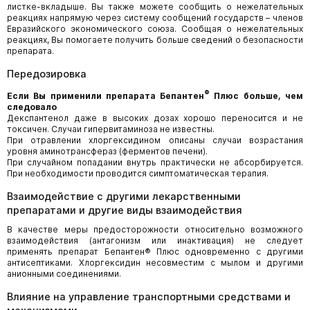
листке-вкладыше. Вы также можете сообщить о нежелательных
реакциях напрямую через систему сообщений государств – членов
Евразийского экономического союза. Сообщая о нежелательных
реакциях, Вы помогаете получить больше сведений о безопасности
препарата.
Передозировка
®
Если Вы применили препарата Бепантен
Плюс больше, чем
следовало
Декспантенол даже в высоких дозах хорошо переносится и не
токсичен. Случаи гипервитаминоза не известны.
При отравлении хлоргексидином описаны случаи возрастания
уровня аминотрансфераз (ферментов печени).
При случайном попадании внутрь практически не абсорбируется.
При необходимости проводится симптоматическая терапия.
Взаимодействие с другими лекарственными
препаратами и другие виды взаимодействия
В качестве меры предосторожности относительно возможного
взаимодействия (антагонизм или инактивация) не следует
применять препарат Бепантен® Плюс одновременно с другими
антисептиками. Хлоргексидин несовместим с мылом и другими
анионными соединениями.
Влияние на управление транспортными средствами и