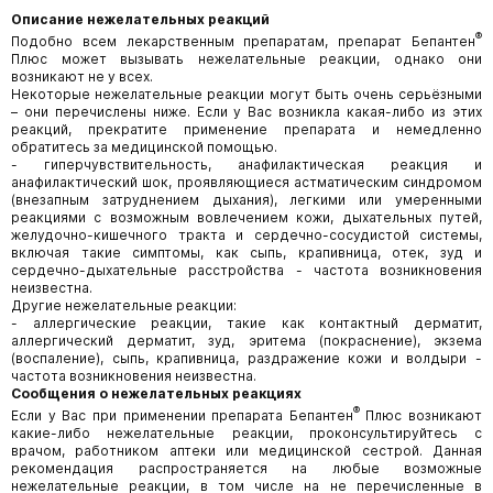
Описание нежелательных реакций
®
Подобно всем лекарственным препаратам, препарат Бепантен
Плюс может вызывать нежелательные реакции, однако они
возникают не у всех.
Некоторые нежелательные реакции могут быть очень серьёзными
– они перечислены ниже. Если у Вас возникла какая-либо из этих
реакций, прекратите применение препарата и немедленно
обратитесь за медицинской помощью.
- гиперчувствительность, анафилактическая реакция и
анафилактический шок, проявляющиеся астматическим синдромом
(внезапным затруднением дыхания), легкими или умеренными
реакциями с возможным вовлечением кожи, дыхательных путей,
желудочно-кишечного тракта и сердечно-сосудистой системы,
включая такие симптомы, как сыпь, крапивница, отек, зуд и
сердечно-дыхательные расстройства - частота возникновения
неизвестна.
Другие нежелательные реакции:
- аллергические реакции, такие как контактный дерматит,
аллергический дерматит, зуд, эритема (покраснение), экзема
(воспаление), сыпь, крапивница, раздражение кожи и волдыри -
частота возникновения неизвестна.
Сообщения о нежелательных реакциях
®
Если у Вас при применении препарата Бепантен
Плюс возникают
какие-либо нежелательные реакции, проконсультируйтесь с
врачом, работником аптеки или медицинской сестрой. Данная
рекомендация распространяется на любые возможные
нежелательные реакции, в том числе на не перечисленные в