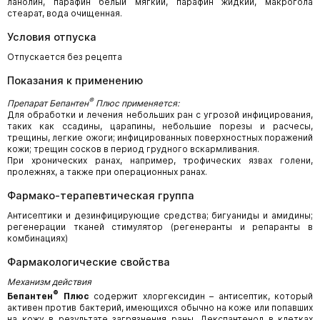
ланолин, парафин белый мягкий, парафин жидкий, макрогола
стеарат, вода очищенная.
Условия отпуска
Отпускается без рецепта
Показания к применению
®
Препарат Бепантен
Плюс применяется:
Для обработки и лечения небольших ран с угрозой инфицирования,
таких как ссадины, царапины, небольшие порезы и расчесы,
трещины, легкие ожоги; инфицированных поверхностных поражений
кожи; трещин сосков в период грудного вскармливания.
При хронических ранах, например, трофических язвах голени,
пролежнях, а также при операционных ранах.
Фармако-терапевтическая группа
Антисептики и дезинфицирующие средства; бигуаниды и амидины;
регенерации тканей стимулятор (регенеранты и репаранты в
комбинациях)
Фармакологические свойства
Механизм действия
®
Бепантен
Плюс
содержит хлоргексидин – антисептик, который
активен против бактерий, имеющихся обычно на коже или попавших
на кожу в результате загрязнения раны. Декспантенол в клетках