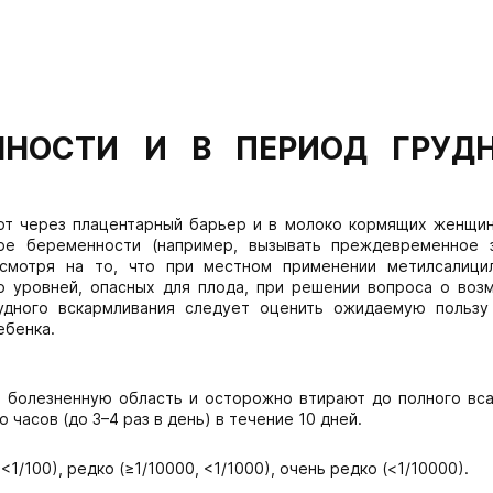
ННОСТИ И В ПЕРИОД ГРУД
ют через плацентарный барьер и в молоко кормящих женщин
стре беременности (например, вызывать преждевременное 
есмотря на то, что при местном применении метилсалици
о уровней, опасных для плода, при решении вопроса о воз
удного вскармливания следует оценить ожидаемую пользу
ебенка.
 болезненную область и осторожно втирают до полного вса
асов (до 3–4 раз в день) в течение 10 дней.
, <1/100), редко (≥1/10000, <1/1000), очень редко (<1/10000).