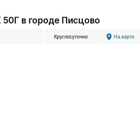
50Г в городе Писцово
Круглосуточно
На карте