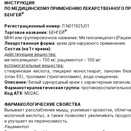
ИНСТРУКЦИЯ
ПО МЕДИЦИНСКОМУ ПРИМЕНЕНИЮ ЛЕКАРСТВЕННОГО ПР
®
БЕНГЕЙ
Регистрационный номер
:
П N011925/01
®
Торговое название:
БЕНГЕЙ
МНН или группировочное название: Метилсалицилат+[Рацем
Лекарственная форма:
крем для наружного применения.
Состав (на 1 г крема):
действующие вещества:
метилсалицилат – 150 мг; рацементол – 100 мг;
вспомогательные вещества:
cтеариновая кислота, глицерил моностеарат, ланолин без
(спан 65), троламин (триэтаноламин), вода очищенная.
Описание
:
белый однородный крем с характерным запахом.
Фармакотерапевтическая группа:
противовоспалительное
Код АТХ
: М02АС.
ФАРМАКОЛОГИЧЕСКИЕ СВОЙСТВА
Вызывает расслабление мышц, усиливает кровоток, облегч
молочной кислоты), а также позволяет увеличивать продо
и улучшает их переносимость.
Рацементол