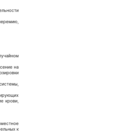
тельности
перемию,
лучайном
сение на
зировки
системы,
бирующих
е крови,
вместное
тельных к