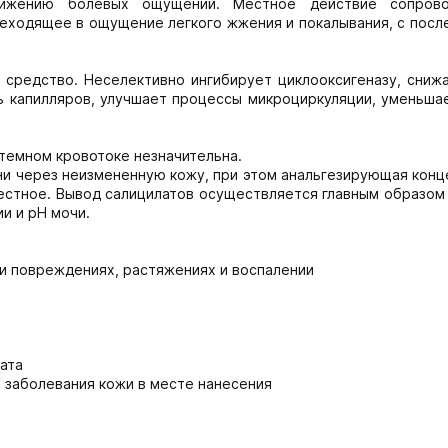
нижению болевых ощущений. Местное действие сопрово
еходящее в ощущение легкого жжения и покалывания, с пос
средство. Неселективно ингибирует циклооксигеназу, снижа
 капилляров, улучшает процессы микроциркуляции, уменьшае
темном кровотоке незначительна.
ни через неизмененную кожу, при этом анальгезирующая конц
естное. Вывод салицилатов осуществляется главным образом
и и рН мочи.
ри повреждениях, растяжениях и воспалении
ата
 заболевания кожи в месте нанесения