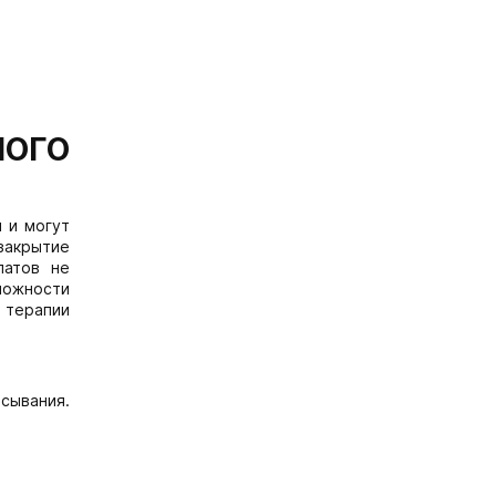
НОГО
 и могут
закрытие
латов не
можности
 терапии
сывания.