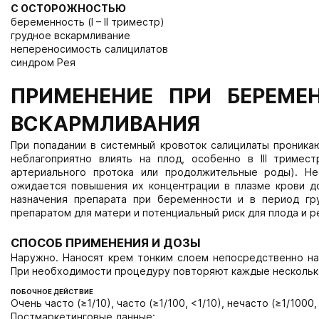
С ОСТОРОЖНОСТЬЮ
беременность (I – II триместр)
грудное вскармливание
непереносимость салицилатов
синдром Рея
ПРИМЕНЕНИЕ ПРИ БЕРЕМЕ
ВСКАРМЛИВАНИЯ
При попадании в системный кровоток салицилаты проника
неблагоприятно влиять на плод, особенно в III триме
артериального протока или продолжительные роды). Н
ожидается повышения их концентрации в плазме крови д
назначения препарата при беременности и в период гр
препаратом для матери и потенциальный риск для плода и р
СПОСОБ ПРИМЕНЕНИЯ И ДОЗЫ
Наружно. Наносят крем тонким слоем непосредственно на
При необходимости процедуру повторяют каждые несколько ч
ПОБОЧНОЕ ДЕЙСТВИЕ
Очень часто (≥1/10), часто (≥1/100, <1/10), нечасто (≥1/1000
Постмаркетинговые данные: