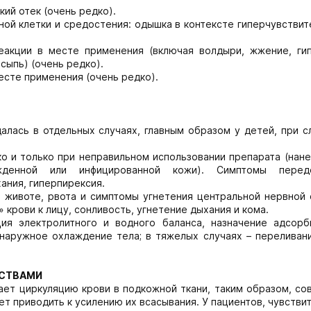
ий отек (очень редко).
ой клетки и средостения: одышка в контексте гиперчувстви
акции в месте применения (включая волдыри, жжение, ги
сыпь) (очень редко).
есте применения (очень редко).
лась в отдельных случаях, главным образом у детей, при с
 и только при неправильном использовании препарата (нане
денной или инфицированной кожи). Симптомы передо
ания, гиперпирексия.
в животе, рвота и симптомы угнетения центральной нервной 
 крови к лицу, сонливость, угнетение дыхания и кома.
ия электролитного и водного баланса, назначение адсор
наружное охлаждение тела; в тяжелых случаях – переливани
ДСТВАМИ
ет циркуляцию крови в подкожной ткани, таким образом, со
т приводить к усилению их всасывания. У пациентов, чувстви