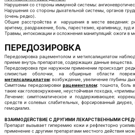
Нарушения со стороны иммунной системы: ангионевротическ
Нарушения со стороны дыхательной системы, органов грудн
(очень редко).
Общие расстройства и нарушения в месте введения: ре
эритему, раздражение, боль, парестезию, крапивницу, зуд и 
Травмы, интоксикации и осложнения манипуляций: ожоги в м
ПЕРЕДОЗИРОВКА
Передозировка рацементолом и метилсалицилатом наблюда
приеме внутрь препаратов, содержащих данные вещества.
Передозировка при наружном применении происходит редко
слизистые оболочки, на обширные области повреж
метилсалицилатом
: возбуждение, увеличение глубины дых
Симптомы передозировки
рацементолом
:
тошнота, боль 
такие как головокружение, неустойчивая походка, «приливы»
Лечение: симптоматическое и поддерживающее; коррекц
средств и солевых слабительных, форсированный диурез, 
гемодиализ.
ВЗАИМОДЕЙСТВИЕ С ДРУГИМИ ЛЕКАРСТВЕННЫМИ СРЕ
Препарат вызывает гиперемию кожи и рефлекторно усилива
применение с другими препаратами местного действия може