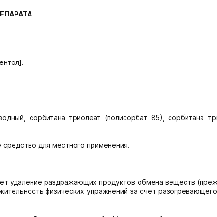
ЕПАРАТА
ентол].
водный, сорбитана триолеат (полисорбат 85), сорбитана тр
 средство для местного применения.
ает удаление раздражающих продуктов обмена веществ (преж
лжительность физических упражнений за счет разогревающего