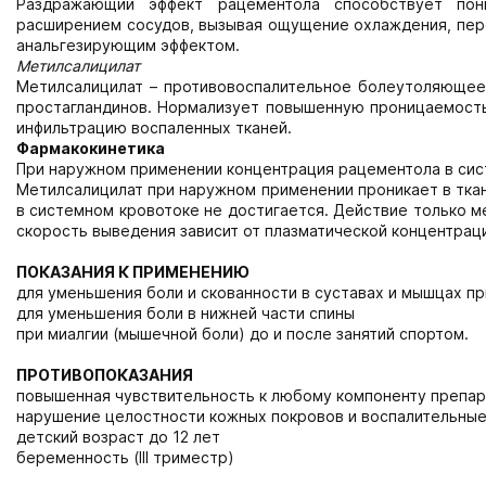
Раздражающий эффект рацементола способствует по
расширением сосудов, вызывая ощущение охлаждения, пер
анальгезирующим эффектом.
Метилсалицилат
Метилсалицилат – противовоспалительное болеутоляющее 
простагландинов. Нормализует повышенную проницаемость
инфильтрацию воспаленных тканей.
Фармакокинетика
При наружном применении концентрация рацементола в сис
Метилсалицилат при наружном применении проникает в тка
в системном кровотоке не достигается. Действие только м
скорость выведения зависит от плазматической концентраци
ПОКАЗАНИЯ К ПРИМЕНЕНИЮ
для уменьшения боли и скованности в суставах и мышцах п
для уменьшения боли в нижней части спины
при миалгии (мышечной боли) до и после занятий спортом.
ПРОТИВОПОКАЗАНИЯ
повышенная чувствительность к любому компоненту препар
нарушение целостности кожных покровов и воспалительные
детский возраст до 12 лет
беременность (III триместр)