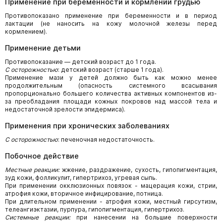
Применение при беременности и кормлении грудью
Противопоказано применение при беременности и в период
лактации (не наносить на кожу молочной железы перед
кормлением).
Применение детьми
Противопоказание — детский возраст до 1 года.
C осторожностью
: детский возраст (старше 1 года).
Применение мази у детей должно быть как можно менее
продолжительным (опасность системного всасывания
пропорционально большего количества активных компонентов из-
за преобладания площади кожных покровов над массой тела и
недостаточной зрелости эпидермиса).
Применения при хронических заболеваниях
C осторожностью
: печеночная недостаточность.
Побочное действие
Местные реакции:
жжение, раздражение, сухость, гипопигментация,
зуд кожи, фолликулит, гипертрихоз, угревая сыпь.
При применении окклюзионных повязок - мацерация кожи, стрии,
атрофия кожи, вторичное инфицирование, потница.
При длительном применении - атрофия кожи, местный гирсутизм,
телеангиэктазии, пурпура, гипопигментация, гипертрихоз.
Системные реакции:
при нанесении на большие поверхности