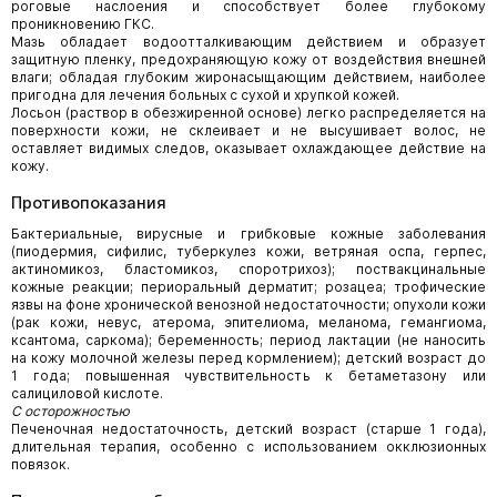
роговые наслоения и способствует более глубокому
проникновению ГКС.
Мазь обладает водоотталкивающим действием и образует
защитную пленку, предохраняющую кожу от воздействия внешней
влаги; обладая глубоким жиронасыщающим действием, наиболее
пригодна для лечения больных с сухой и хрупкой кожей.
Лосьон (раствор в обезжиренной основе) легко распределяется на
поверхности кожи, не склеивает и не высушивает волос, не
оставляет видимых следов, оказывает охлаждающее действие на
кожу.
Противопоказания
Бактериальные, вирусные и грибковые кожные заболевания
(пиодермия, сифилис, туберкулез кожи, ветряная оспа, герпес,
актиномикоз, бластомикоз, споротрихоз); поствакцинальные
кожные реакции; периоральный дерматит; розацеа; трофические
язвы на фоне хронической венозной недостаточности; опухоли кожи
(рак кожи, невус, атерома, эпителиома, меланома, гемангиома,
ксантома, саркома); беременность; период лактации (не наносить
на кожу молочной железы перед кормлением); детский возраст до
1 года; повышенная чувствительность к бетаметазону или
салициловой кислоте.
C осторожностью
Печеночная недостаточность, детский возраст (старше 1 года),
длительная терапия, особенно с использованием окклюзионных
повязок.