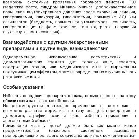
возможны системные проявления побочного действия ГКС
(задержка роста, синдром Иценко-Кушинга, доброкачественное
повышение внутричерепного давления после окончания лечения,
гипергликемия, глюкозурия, гипокалиемия, повышение АД) или
салицилатов (бледность, повышенная утомляемость, сонливость,
гипервентиляция на фоне тахипноэ, тошнота, рвота, нарушения
слуха, спутанность сознания).
Взаимодействие с другими лекарственными
препаратами и другие виды взаимодействия
Одновременное использование косметических и
дерматологических средств для терапии акне, средств,
содержащих этанол, или медицинского мыла с выраженным
подсушивающим эффектом, может в определенных случаях вызвать
раздражение кожи.
Особые указания
Избегать попадания препарата в глаза, нельзя наносить на кожу
вблизи глаз и на слизистые оболочки.
Не рекомендуется длительное применение на коже лица -
возможно развитие дерматита по типу розацеа, периорального
дерматита, атрофии кожи и акне; избегать применения в
аногенитальной области.
Применение мази у детей должно быть как можно менее
продолжительным (опасность системного всасывания
пропорционально большего количества активных компонентов из-