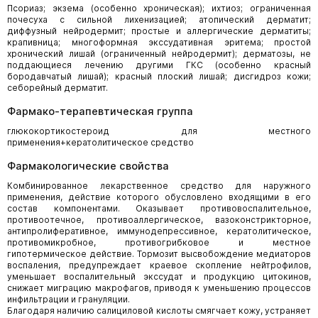
Псориаз; экзема (особенно хроническая); ихтиоз; ограниченная
почесуха с сильной лихенизацией; атопический дерматит;
диффузный нейродермит; простые и аллергические дерматиты;
крапивница; многоформная экссудативная эритема; простой
хронический лишай (ограниченный нейродермит); дерматозы, не
поддающиеся лечению другими ГКС (особенно красный
бородавчатый лишай); красный плоский лишай; дисгидроз кожи;
себорейный дерматит.
Фармако-терапевтическая группа
глюкокортикостероид для местного
применения+кератолитическое средство
Фармакологические свойства
Комбинированное лекарственное средство для наружного
применения, действие которого обусловлено входящими в его
состав компонентами. Оказывает противовоспалительное,
противоотечное, противоаллергическое, вазоконстрикторное,
антипролиферативное, иммунодепрессивное, кератолитическое,
противомикробное, противогрибковое и местное
гипотермическое действие. Тормозит высвобождение медиаторов
воспаления, предупреждает краевое скопление нейтрофилов,
уменьшает воспалительный экссудат и продукцию цитокинов,
снижает миграцию макрофагов, приводя к уменьшению процессов
инфильтрации и грануляции.
Благодаря наличию салициловой кислоты смягчает кожу, устраняет