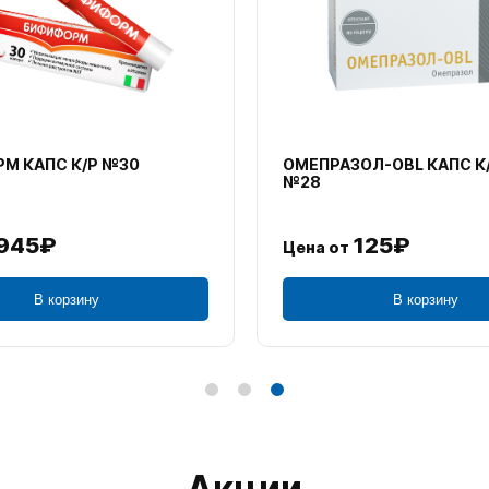
М КАПС К/Р №30
ОМЕПРАЗОЛ-OBL КАПС К
№28
945₽
125₽
Цена от
В корзину
В корзину
Акции