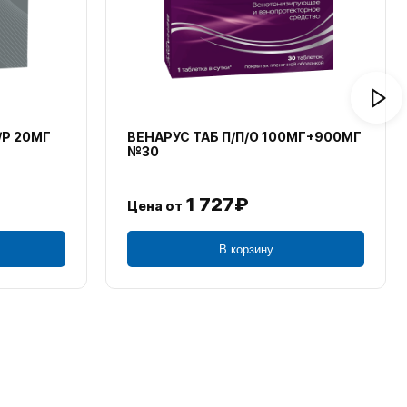
/Р 20МГ
ВЕНАРУС ТАБ П/П/О 100МГ+900МГ
№30
1 727₽
Цена от
В корзину