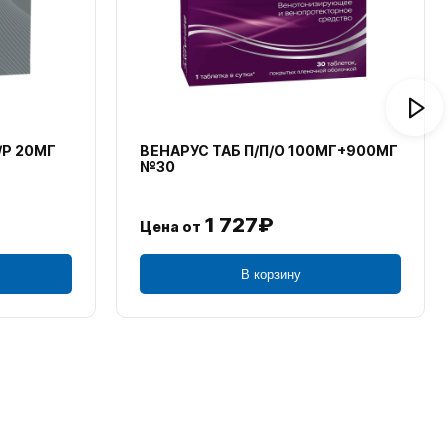
/Р 20МГ
ВЕНАРУС ТАБ П/П/О 100МГ+900МГ
№30
1 727₽
Цена от
В корзину