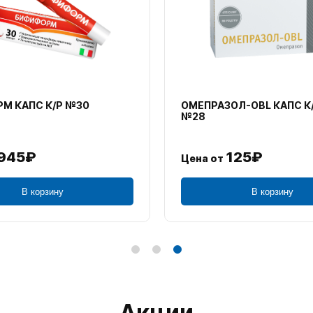
М КАПС К/Р №30
ОМЕПРАЗОЛ-OBL КАПС К
№28
945₽
125₽
Цена от
В корзину
В корзину
Акции