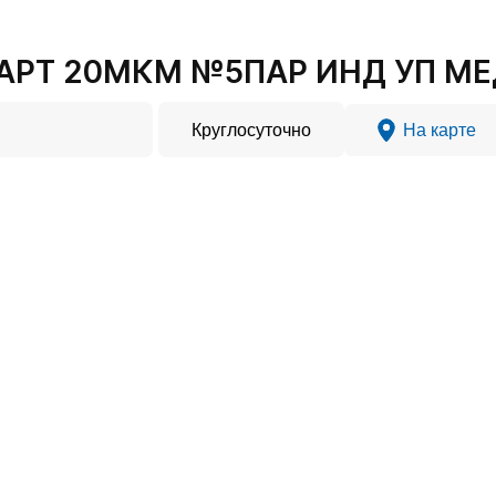
АРТ 20МКМ №5ПАР ИНД УП МЕД
Круглосуточно
На карте