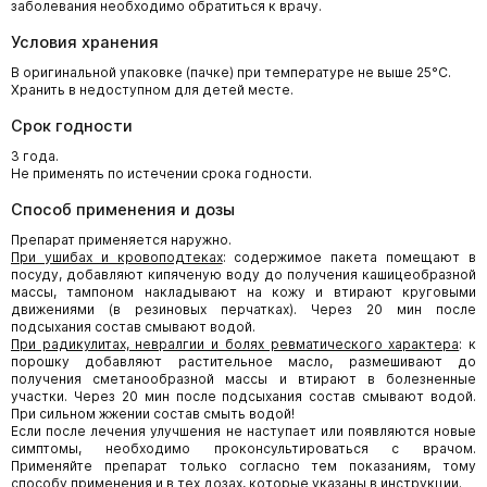
заболевания необходимо обратиться к врачу.
Условия хранения
В оригинальной упаковке (пачке) при температуре не выше 25°С.
Хранить в недоступном для детей месте.
Срок годности
3 года.
Не применять по истечении срока годности.
Способ применения и дозы
Препарат применяется наружно.
При ушибах и кровоподтеках
: содержимое пакета помещают в
посуду, добавляют кипяченую воду до получения кашицеобразной
массы, тампоном накладывают на кожу и втирают круговыми
движениями (в резиновых перчатках). Через 20 мин после
подсыхания состав смывают водой.
При радикулитах, невралгии и болях ревматического характера
: к
порошку добавляют растительное масло, размешивают до
получения сметанообразной массы и втирают в болезненные
участки. Через 20 мин после подсыхания состав смывают водой.
При сильном жжении состав смыть водой!
Если после лечения улучшения не наступает или появляются новые
симптомы, необходимо проконсультироваться с врачом.
Применяйте препарат только согласно тем показаниям, тому
способу применения и в тех дозах, которые указаны в инструкции.