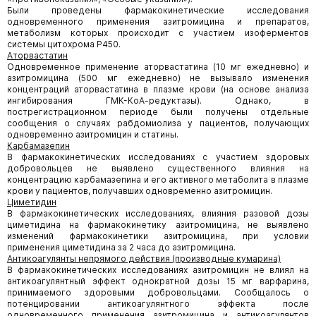
Были проведены фармакокинетические исследования
одновременного применения азитромицина и препаратов,
метаболизм которых происходит с участием изоферментов
системы цитохрома Р450.
Аторвастатин
Одновременное применение аторвастатина (10 мг ежедневно) и
азитромицина (500 мг ежедневно) не вызывало изменения
концентраций аторвастатина в плазме крови (на основе анализа
ингибирования ГМК-КоА-редуктазы). Однако, в
пострегистрационном периоде были получены отдельные
сообщения о случаях рабдомиолиза у пациентов, получающих
одновременно азитромицин и статины.
Карбамазепин
В фармакокинетических исследованиях с участием здоровых
добровольцев не выявлено существенного влияния на
концентрацию карбамазепина и его активного метаболита в плазме
крови у пациентов, получавших одновременно азитромицин.
Циметидин
В фармакокинетических исследованиях, влияния разовой дозы
циметидина на фармакокинетику азитромицина, не выявлено
изменений фармакокинетики азитромицина, при условии
применения циметидина за 2 часа до азитромицина.
Антикоагулянты непрямого действия (производные кумарина)
В фармакокинетических исследованиях азитромицин не влиял на
антикоагулянтный эффект однократной дозы 15 мг варфарина,
принимаемого здоровыми добровольцами. Сообщалось о
потенцировании антикоагулянтного эффекта после
одновременного применения азитромицина и антикоагулянтов