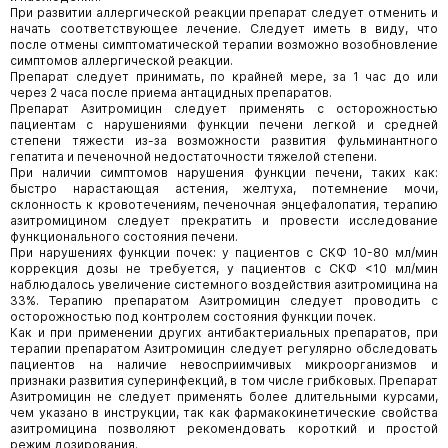
При развитии аллергической реакции препарат следует отменить и
начать соответствующее лечение. Следует иметь в виду, что
после отмены симптоматической терапии возможно возобновление
симптомов аллергической реакции.
Препарат следует принимать, по крайней мере, за 1 час до или
через 2 часа после приема антацидных препаратов.
Препарат Азитромицин следует применять с осторожностью
пациентам с нарушениями функции печени легкой и средней
степени тяжести из-за возможности развития фульминантного
гепатита и печеночной недостаточности тяжелой степени.
При наличии симптомов нарушения функции печени, таких как:
быстро нарастающая астения, желтуха, потемнение мочи,
склонность к кровотечениям, печеночная энцефалопатия, терапию
азитромицином следует прекратить и провести исследование
функционального состояния печени.
При нарушениях функции почек: у пациентов с СКФ 10-80 мл/мин
коррекция дозы не требуется, у пациентов с СКФ <10 мл/мин
наблюдалось увеличение системного воздействия азитромицина на
33%. Терапию препаратом Азитромицин следует проводить с
осторожностью под контролем состояния функции почек.
Как и при применении других антибактериальных препаратов, при
терапии препаратом Азитромицин следует регулярно обследовать
пациентов на наличие невосприимчивых микроорганизмов и
признаки развития суперинфекций, в том числе грибковых. Препарат
Азитромицин не следует применять более длительными курсами,
чем указано в инструкции, так как фармакокинетические свойства
азитромицина позволяют рекомендовать короткий и простой
режим дозирования.