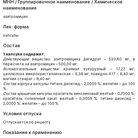
МНН / Группировочное наименование / Химическое
наименование
азитромицин
Лек. форма
капсулы
Состав
1 капсула содержит:
Действующее вещество:
азитромицина дигидрат – 530,60 мг, в
пересчете на азитромицин – 500,00 мг.
Вспомогательные вещества:
крахмал кукурузный – 17,22 мг;
целлюлоза микрокристаллическая – 9,38 мг; повидон-К17 – 8,40 мг;
магния стеарат – 8,40 мг.
Состав корпуса капсулы:
титана диоксид – 2,0000 %; желатин – до 100
%.
Состав крышечки капсулы:
краситель хинолиновый желтый – 0,7500 %;
краситель солнечный закат желтый – 0,0059 %; титана диоксид –
2,0000 %; желатин – до 100 %.
Условия отпуска
Отпускается по рецепту
Показания к применению