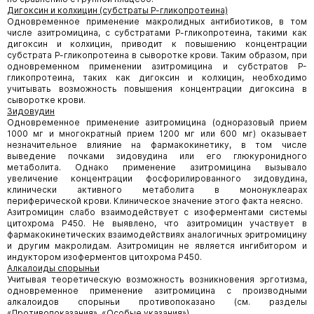
Дигоксин и колхицин (субстраты Р-гликопротеина)
Одновременное применение макролидных антибиотиков, в том
числе азитромицина, с субстратами Р-гликопротеина, такими как
дигоксин и колхицин, приводит к повышению концентрации
субстрата Р-гликопротеина в сыворотке крови. Таким образом, при
одновременном применении азитромицина и субстратов Р-
гликопротеина, таких как дигоксин и колхицин, необходимо
учитывать возможность повышения концентрации дигоксина в
сыворотке крови.
Зидовудин
Одновременное применение азитромицина (одноразовый прием
1000 мг и многократный прием 1200 мг или 600 мг) оказывает
незначительное влияние на фармакокинетику, в том числе
выведение почками зидовудина или его глюкуронидного
метаболита. Однако применение азитромицина вызывало
увеличение концентрации фосфорилированного зидовудина,
клинически активного метаболита в мононуклеарах
периферической крови. Клиническое значение этого факта неясно.
Азитромицин слабо взаимодействует с изоферментами системы
цитохрома Р450. Не выявлено, что азитромицин участвует в
фармакокинетических взаимодействиях аналогичных эритромицину
и другим макролидам. Азитромицин не является ингибитором и
индуктором изоферментов цитохрома Р450.
Алкалоиды спорыньи
Учитывая теоретическую возможность возникновения эрготизма,
одновременное применение азитромицина с производными
алкалоидов спорыньи противопоказано (см. разделы
«Противопоказания», «Особые указания»).