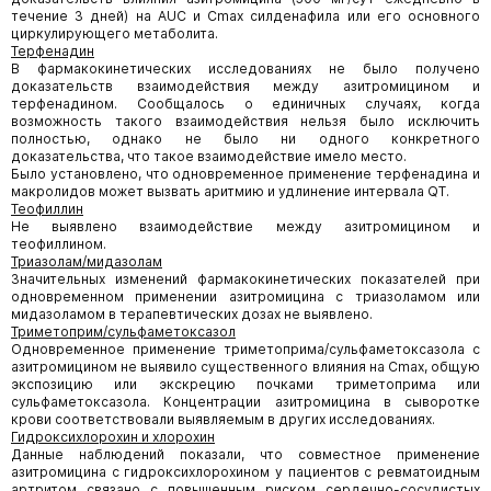
течение 3 дней) на AUC и Сmах силденафила или его основного
циркулирующего метаболита.
Терфенадин
В фармакокинетических исследованиях не было получено
доказательств взаимодействия между азитромицином и
терфенадином. Сообщалось о единичных случаях, когда
возможность такого взаимодействия нельзя было исключить
полностью, однако не было ни одного конкретного
доказательства, что такое взаимодействие имело место.
Было установлено, что одновременное применение терфенадина и
макролидов может вызвать аритмию и удлинение интервала QT.
Теофиллин
Не выявлено взаимодействие между азитромицином и
теофиллином.
Триазолам/мидазолам
Значительных изменений фармакокинетических показателей при
одновременном применении азитромицина с триазоламом или
мидазоламом в терапевтических дозах не выявлено.
Триметоприм/сульфаметоксазол
Одновременное применение триметоприма/сульфаметоксазола с
азитромицином не выявило существенного влияния на Сmах, общую
экспозицию или экскрецию почками триметоприма или
сульфаметоксазола. Концентрации азитромицина в сыворотке
крови соответствовали выявляемым в других исследованиях.
Гидроксихлорохин и хлорохин
Данные наблюдений показали, что совместное применение
азитромицина с гидроксихлорохином у пациентов с ревматоидным
артритом связано с повышенным риском сердечно-сосудистых