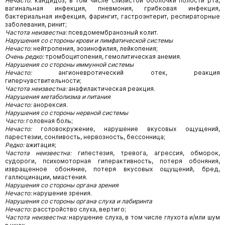
Нечасто:
кандидоз, в том числе слизистой оболочки полости рта,
вагинальная инфекция, пневмония, грибковая инфекция,
бактериальная инфекция, фарингит, гастроэнтерит, респираторные
заболевания, ринит;
Частота неизвестна:
псевдомембранозный колит.
Нарушения со стороны крови и лимфатической системы
Нечасто:
нейтропения, эозинофилия, лейкопения;
Очень редко:
тромбоцитопения, гемолитическая анемия.
Нарушения со стороны иммунной системы
Нечасто:
ангионевротический отек, реакция
гиперчувствительности;
Частота неизвестна:
анафилактическая реакция.
Нарушения метаболизма и питания
Нечасто:
анорексия.
Нарушения со стороны нервной системы
Часто:
головная боль;
Нечасто:
головокружение, нарушение вкусовых ощущений,
парестезии, сонливость, нервозность, бессонница;
Редко:
ажитация;
Частота неизвестна:
гипестезия, тревога, агрессия, обморок,
судороги, психомоторная гиперактивность, потеря обоняния,
извращенное обоняние, потеря вкусовых ощущений, бред,
галлюцинации, миастения.
Нарушения со стороны органа зрения
Нечасто:
нарушение зрения.
Нарушения со стороны органа слуха и лабиринта
Нечасто:
расстройство слуха, вертиго;
Частота неизвестна:
нарушение слуха, в том числе глухота и/или шум