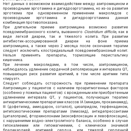
Нет данных о возможном взаимодействии между азитромицином и
производными эрготамина и дигидроэрготамина, но из-за развития
эрготизма при одновременном применении макролидов с
производными эрготамина и дигидроэрготамина данная
комбинация противопоказана.
При длительном приеме азитромицина возможно развитие
псевдомембранозного колита, вызванного
Clostridium difficile
, как в
виде легкой диареи, так и тяжелого колита. При развитии
антибиотик-ассоциированной диареи на фоне приема
азитромицина, а также через 2 месяца после окончания терапии
следует исключить клостридиальный псевдомембранозный колит.
Нельзя применять препараты, тормозящие перистальтику
кишечника.
При лечении макролидами, в том числе, азитромицином,
наблюдалось удлинение сердечной реполяризации и интервала QT,
повышающих риск развития аритмий, в том числе аритмии типа
«пируэт».
Следует соблюдать осторожность при применении препарата
Азитромицин у пациентов с наличием проаритмогенных факторов
(особенно у пожилых пациентов): с врожденным или приобретенным
удлинением интервала QT, у пациентов, получающих терапию
антиаритмическими препаратами классов IA (хинидин, прокаинамид),
III (дофетилид, амиодарон, соталол), цизапридом, терфенадином,
антипсихотическими препаратами (пимозид), антидепрессантами
(циталопрам), фторхинолонами (моксифлоксацин и левофлоксацин),
с нарушениями водно-электролитного баланса, особенно в случае
гипокалиемии или гипомагниемии, с клинически значимой
брадикардией, аритмией сердца, или тяжелой сердечной