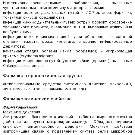
Инфекционно-воспалительные заболевания, вызванные
чувствительными к азитромицину микроорганизмами:
инфекции верхних дыхательных путей и ЛОР-органов: фарингит,
тонзиллит, синусит, средний отит;
инфекции нижних дыхательных путей: острый бронхит, обострение
хронического бронхита, пневмония, в т. ч. вызванные атипичными
возбудителями;
инфекции кожи и мягких тканей: угри обыкновенные средней
степени тяжести, рожа, импетиго, вторично инфицированные
дерматозы;
начальная стадия болезни Лайма (боррелиоз) – мигрирующая
эритема (erythema migrans);
инфекции мочеполовых путей (уретрит и/или цервицит), вызванные
Chlamydia trachomatis.
Фармако-терапевтическая группа
антибактериальные средства системного действия; макролиды,
линкозамины и стрептограмины; макролиды.
Фармакологические свойства
Фармакодинамика
Механизм действия
Азитромицин – бактериостатический антибиотик широкого спектра
действия из группы макролидов-азалидов. Обладает широким
спектром антимикробного действия. Механизм действия
азитромицина связан с подавлением синтеза белка микробной