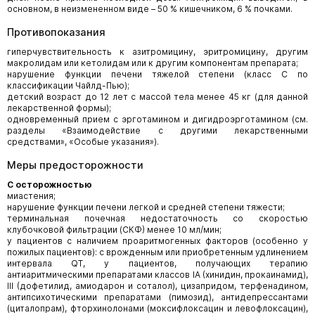
основном, в неизмененном виде – 50 % кишечником, 6 % почками.
Противопоказания
гиперчувствительность к азитромицину, эритромицину, другим
макролидам или кетолидам или к другим компонентам препарата;
нарушение функции печени тяжелой степени (класс С по
классификации Чайлд-Пью);
детский возраст до 12 лет с массой тела менее 45 кг (для данной
лекарственной формы);
одновременный прием с эрготамином и дигидроэрготамином (см.
разделы «Взаимодействие с другими лекарственными
средствами», «Особые указания»).
Меры предосторожности
С осторожностью
миастения;
нарушение функции печени легкой и средней степени тяжести;
терминальная почечная недостаточность со скоростью
клубочковой фильтрации (СКФ) менее 10 мл/мин;
у пациентов с наличием проаритмогенных факторов (особенно у
пожилых пациентов): с врожденным или приобретенным удлинением
интервала QT, у пациентов, получающих терапию
антиаритмическими препаратами классов IA (хинидин, прокаинамид),
III (дофетилид, амиодарон и соталол), цизапридом, терфенадином,
антипсихотическими препаратами (пимозид), антидепрессантами
(циталопрам), фторхинолонами (моксифлоксацин и левофлоксацин),