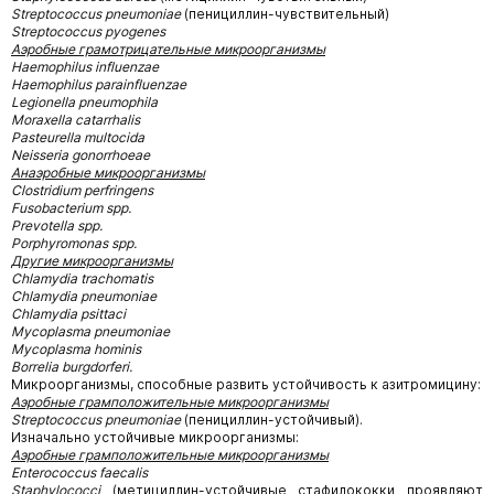
Streptococcus pneumoniae
(пенициллин-чувствительный)
Streptococcus pyogenes
Аэробные грамотрицательные микроорганизмы
Haemophilus influenzaе
Haemophilus parainfluenzae
Legionella pneumophila
Moraxella catarrhalis
Pasteurella multocida
Neisseria gonorrhoeae
Анаэробные микроорганизмы
Clostridium perfringens
Fusobacterium spp.
Prevotella spp.
Porphyromonas spp.
Другие микроорганизмы
Chlamydia trachomatis
Chlamydia pneumoniaе
Chlamydia psittaci
Mycoplasma pneumoniaе
Mycoplasma hominis
Borrelia burgdorferi.
Микроорганизмы, способные развить устойчивость к азитромицину:
Аэробные грамположительные микроорганизмы
Streptococcus pneumoniae
(пенициллин-устойчивый).
Изначально устойчивые микроорганизмы:
Аэробные грамположительные микроорганизмы
Enterococcus faecalis
Staphylococci
(метициллин-устойчивые cтафилококки проявляют