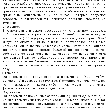
непрямого действия (производные кумарина). Несмотря на то, что
причинная связь не установлена, следует учитывать необходимость
проведения частого мониторинга протромбинового времени при
применении азитромицина у пациентов, которые получают
пероральные антикоагулянты непрямого действия (производные
кумарина).
Циклоспорин
В фармакокинетическом исследовании с участием здоровых
добровольцев, которые в течение 3 дней принимали внутрь
азитромицин (500 мг/сут однократно), а затем циклоспорин (10 мг/
кг/сут однократно), было выявлено достоверное повышение
максимальной концентрации в плазме крови (Сmах) и площади под
кривой «концентрация-время» (AUC0-5) циклоспорина. Следует
соблюдать осторожность при одновременном применении этих
препаратов. В случае необходимости одновременного применения
этих препаратов, необходимо проводить мониторинг концентрации
циклоспорина в плазме крови и соответственно корректировать
дозу.
Эфавиренз
Одновременное применение азитромицина (600 мг/сут
однократно) и эфавиренза (400 мг/сут) ежедневно в течение 7 дней
не вызывало какого-либо клинически значимого
фармакокинетического взаимодействия.
Флуконазол
Одновременное применение азитромицина (1200 мг однократно) не
меняло фармакокинетику флуконазола (800 мг однократно). Общая
экспозиция и период полувыведения азитромицина не изменялись
при одновременном применении флуконазола, однако при этом