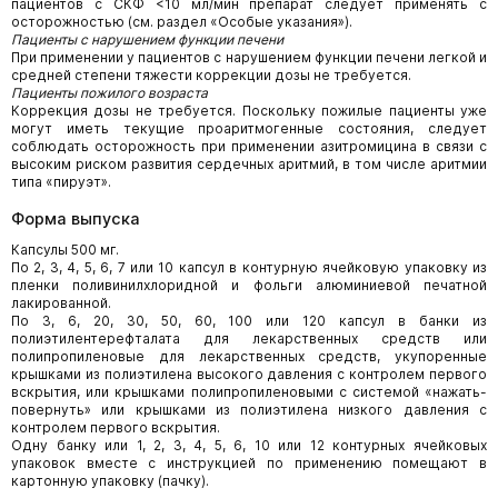
пациентов с СКФ <10 мл/мин препарат следует применять с
осторожностью (см. раздел «Особые указания»).
Пациенты с нарушением функции печени
При применении у пациентов с нарушением функции печени легкой и
средней степени тяжести коррекции дозы не требуется.
Пациенты пожилого возраста
Коррекция дозы не требуется. Поскольку пожилые пациенты уже
могут иметь текущие проаритмогенные состояния, следует
соблюдать осторожность при применении азитромицина в связи с
высоким риском развития сердечных аритмий, в том числе аритмии
типа «пируэт».
Форма выпуска
Капсулы 500 мг.
По 2, 3, 4, 5, 6, 7 или 10 капсул в контурную ячейковую упаковку из
пленки поливинилхлоридной и фольги алюминиевой печатной
лакированной.
По 3, 6, 20, 30, 50, 60, 100 или 120 капсул в банки из
полиэтилентерефталата для лекарственных средств или
полипропиленовые для лекарственных средств, укупоренные
крышками из полиэтилена высокого давления с контролем первого
вскрытия, или крышками полипропиленовыми с системой «нажать-
повернуть» или крышками из полиэтилена низкого давления с
контролем первого вскрытия.
Одну банку или 1, 2, 3, 4, 5, 6, 10 или 12 контурных ячейковых
упаковок вместе с инструкцией по применению помещают в
картонную упаковку (пачку).