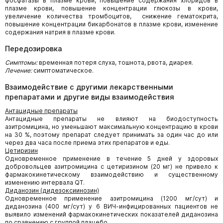
фосфатазы в плазме крови, повышение содержания хлоридов в
плазме крови, повышение концентрации глюкозы в крови,
увеличение количества тромбоцитов, снижение гематокрита,
повышение концентрации бикарбонатов в плазме крови, изменение
содержания натрия в плазме крови.
Передозировка
Симптомы:
временная потеря слуха, тошнота, рвота, диарея.
Лечение:
симптоматическое.
Взаимодействие с другими лекарственными
препаратами и другие виды взаимодействия
Антацидные препараты
Антацидные препараты не влияют на биодоступность
азитромицина, но уменьшают максимальную концентрацию в крови
на 30 %, поэтому препарат следует принимать за один час до или
через два часа после приема этих препаратов и еды.
Цетиризин
Одновременное применение в течение 5 дней у здоровых
добровольцев азитромицина с цетиризином (20 мг) не привело к
фармакокинетическому взаимодействию и существенному
изменению интервала QT.
Диданозин (дидезоксиинозин)
Одновременное применение азитромицина (1200 мг/сут) и
диданозина (400 мг/сут) у 6 ВИЧ-инфицированных пациентов не
выявило изменений фармакокинетических показателей диданозина
по сравнению с группой плацебо.