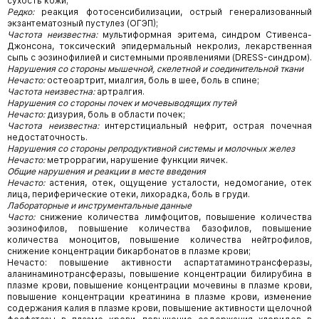
сухость кожи;
Редко:
реакция фотосенсибилизации, острый генерализованный
экзантематозный пустулез (ОГЭП);
Частота неизвестна:
мультиформная эритема, синдром Стивенса-
Джонсона, токсический эпидермальный некролиз, лекарственная
сыпь с эозинофилией и системными проявлениями (DRESS-синдром).
Нарушения со стороны мышечной, скелетной и соединительной ткани
Нечасто:
остеоартрит, миалгия, боль в шее, боль в спине;
Частота неизвестна:
артралгия.
Нарушения со стороны почек и мочевыводящих путей
Нечасто:
дизурия, боль в области почек;
Частота неизвестна:
интерстициальный нефрит, острая почечная
недостаточность.
Нарушения со стороны репродуктивной системы и молочных желез
Нечасто:
метроррагии, нарушение функции яичек.
Общие нарушения и реакции в месте введения
Нечасто:
астения, отек, ощущение усталости, недомогание, отек
лица, периферические отеки, лихорадка, боль в груди.
Лабораторные и инструментальные данные
Часто:
снижение количества лимфоцитов, повышение количества
эозинофилов, повышение количества базофилов, повышение
количества моноцитов, повышение количества нейтрофилов,
снижение концентрации бикарбонатов в плазме крови;
Нечасто: повышение активности аспартатаминотрансферазы,
аланинаминотрансферазы, повышение концентрации билирубина в
плазме крови, повышение концентрации мочевины в плазме крови,
повышение концентрации креатинина в плазме крови, изменение
содержания калия в плазме крови, повышение активности щелочной