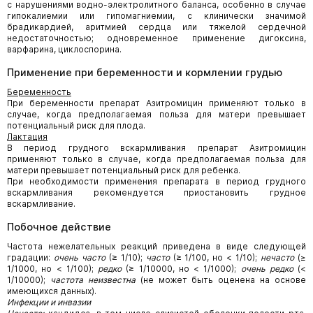
с нарушениями водно-электролитного баланса, особенно в случае
гипокалиемии или гипомагниемии, с клинически значимой
брадикардией, аритмией сердца или тяжелой сердечной
недостаточностью; одновременное применение дигоксина,
варфарина, циклоспорина.
Применение при беременности и кормлении грудью
Беременность
При беременности препарат Азитромицин применяют только в
случае, когда предполагаемая польза для матери превышает
потенциальный риск для плода.
Лактация
В период грудного вскармливания препарат Азитромицин
применяют только в случае, когда предполагаемая польза для
матери превышает потенциальный риск для ребенка.
При необходимости применения препарата в период грудного
вскармливания рекомендуется приостановить грудное
вскармливание.
Побочное действие
Частота нежелательных реакций приведена в виде следующей
градации:
очень часто
(≥ 1/10);
часто
(≥ 1/100, но < 1/10);
нечасто
(≥
1/1000, но < 1/100);
редко
(≥ 1/10000, но < 1/1000);
очень редко
(<
1/10000);
частота неизвестна
(не может быть оценена на основе
имеющихся данных).
Инфекции и инвазии