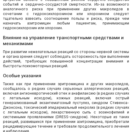
событий и сердечно-сосудистой смертности. Из-за возможного
аналогичного риска при применении других макролидов в
сочетании с гидроксихлорохином или хлорохином следует
тщательно взвесить соотношение пользы и риска, прежде чем
назначать азитромицин любым пациентам, принимающим
гидроксихлорохин или хлорохин.
Влияние на управление транспортными средствами и
механизмами
При развитии нежелательных реакций со стороны нервной системы
и органа зрения следует соблюдать осторожность при выполнении
действий, требующих повышенной концентрации внимания и
быстроты психомоторных реакций.
Особые указания
Также как при применении эритромицина и других макролидов,
сообщалось о редких случаях серьезных аллергических реакций,
включая ангионевротический отек и анафилаксию (в редких случаях
с летальным исходом), кожных реакций, включая острый
генерализованный экзантематозный пустулез, синдром Стивенса-
Джонсона, токсический эпидермальный некролиз (в редких случаях
с летальным исходом), лекарственную сыпь с эозинофилией и
системными проявлениями (DRESS-синдром). Некоторые из таких
реакций, развившихся при применении азитромицина, приобретали
рецидивирующее течение и требовали продолжительного лечения
и наблюдения.