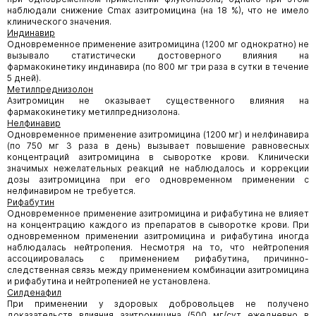
наблюдали снижение Сmах азитромицина (на 18 %), что не имело
клинического значения.
Индинавир
Одновременное применение азитромицина (1200 мг однократно) не
вызывало статистически достоверного влияния на
фармакокинетику индинавира (по 800 мг три раза в сутки в течение
5 дней).
Метилпреднизолон
Азитромицин не оказывает существенного влияния на
фармакокинетику метилпреднизолона.
Нелфинавир
Одновременное применение азитромицина (1200 мг) и нелфинавира
(по 750 мг 3 раза в день) вызывает повышение равновесных
концентраций азитромицина в сыворотке крови. Клинически
значимых нежелательных реакций не наблюдалось и коррекции
дозы азитромицина при его одновременном применении с
нелфинавиром не требуется.
Рифабутин
Одновременное применение азитромицина и рифабутина не влияет
на концентрацию каждого из препаратов в сыворотке крови. При
одновременном применении азитромицина и рифабутина иногда
наблюдалась нейтропения. Несмотря на то, что нейтропения
ассоциировалась с применением рифабутина, причинно-
следственная связь между применением комбинации азитромицина
и рифабутина и нейтропенией не установлена.
Силденафил
При применении у здоровых добровольцев не получено
доказательств влияния азитромицина (500 мг/сут ежедневно в