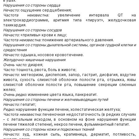
в ушах.
Нарушения со стороны сердца
Нечасто:
ощущение сердцебиения;
Частота неизвестна:
увеличение интервала QT на
электрокардиограмме, аритмия типа «пируэт», желудочковая
тахикардия.
Нарушения со стороны сосудов
Нечасто:
«приливы» крови к лицу;
Частота неизвестна:
понижение артериального давления.
Нарушения со стороны дыхательной системы, органов грудной клетки и
средостения
Нечасто:
одышка, носовое кровотечение.
Желудочно-кишечные нарушения
Очень часто:
диарея;
Часто:
тошнота, рвота, боль в животе;
Нечасто:
метеоризм, диспепсия, запор, гастрит, дисфагия, вздутие
живота, сухость слизистой оболочки полости рта, отрыжка, язвы
слизистой оболочки полости рта, повышение секреции слюнных
желез;
Очень редко:
изменение цвета языка, панкреатит.
Нарушения со стороны печени и желчевыводящих путей
Нечасто:
гепатит;
Редко:
нарушение функции печени, холестатическая желтуха;
Частота неизвестна:
печеночная недостаточность (в редких случаях
– с летальным исходом, в основном на фоне нарушения функции
печени тяжелой степени), некроз печени, фульминантный гепатит.
Нарушения со стороны кожи и подкожных тканей
Нечасто:
зуд, кожная сыпь, крапивница, дерматит, потливость,