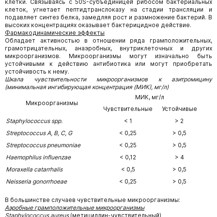
клетки. Связываясь с 50S-субъединицей рибосом бактериальных
клеток, угнетает пептидтранслоказу на стадии трансляции и
подавляет синтез белка, замедляя рост и размножение бактерий. В
высоких концентрациях оказывает бактерицидное действие.
Фармакодинамические эффекты
Обладает активностью в отношении ряда грамположительных,
грамотрицательных, анаэробных, внутриклеточных и других
микроорганизмов. Микроорганизмы могут изначально быть
устойчивыми к действию антибиотика или могут приобретать
устойчивость к нему.
Шкала чувствительности микроорганизмов к азитромицину
(минимальная ингибирующая концентрация (МИК), мг/л)
МИК, мг/л
Микроорганизмы
Чувствительные
Устойчивые
Staphylococcus spp.
< 1
> 2
Streptococcus A, В, C, G
< 0,25
> 0,5
Streptococcus pneumoniae
< 0,25
> 0,5
Haemophilus influenzae
< 0,12
> 4
Moraxella catarrhalis
< 0,5
> 0,5
Neisseria gonorrhoeae
< 0,25
> 0,5
В большинстве случаев чувствительные микроорганизмы:
Аэробные грамположительные микроорганизмы
Staphylococcus aureus
(метициллин-чувствительный)