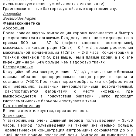
очень высокую степень устойчивости к макролидам).
Грамположительные бактерии, устойчивые к эритромицину.
Анаэробы
Bacteroides fragilis
.
Фармакокинетика
Абсорбция
После приема внутрь азитромицин хорошо всасывается и быстро
распределяется в организме. Биодоступность после однократного
приема 500 мг – 37 % (эффект «первого прохождения»),
максимальная концентрация (Сmах) – 0,4 мг/л, время достижения
максимальной концентрации (ТСmах) – 2-3 часа. Концентрация в
тканях и клетках в 10-50 раз выше, чем в плазме крови, а в очаге
инфекции – на 24-34% больше, чем в здоровых тканях.
Распределение
Кажущийся объем распределения – 31,1 л/кг, связывание с белками
плазмы обратно пропорционально концентрации в крови и
составляет 7-50 %. Проникает через мембраны клеток (эффективен
при инфекциях, вызванных внутриклеточными возбудителями).
Транспортируется фагоцитами к месту инфекции, где
высвобождается в присутствии бактерий. Легко проходит
гистогематические барьеры и поступает в ткани.
Биотрансформация
В печени деметилируется, теряя активность.
Элиминация
У азитромицина очень длинный период полувыведения – 35-50
часов. Период полувыведения из тканей значительно больше.
Терапевтическая концентрация азитромицина сохраняется до 5-7
дней после приема последней дозы. Азитромицин выводится, в