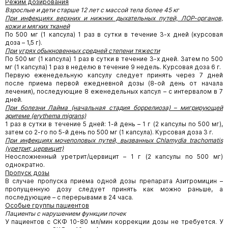
Режим дозирования
Взрослые и дети старше 12 лет с массой тела более 45 кг
При инфекциях верхних и нижних дыхательных путей, ЛОР-органов,
кожи и мягких тканей
По 500 мг (1 капсула) 1 раз в сутки в течение 3-х дней (курсовая
доза – 1,5 г).
При угрях обыкновенных средней степени тяжести
По 500 мг (1 капсула) 1 раз в сутки в течение 3-х дней. Затем по 500
мг (1 капсула) 1 раз в неделю в течение 9 недель. Курсовая доза 6 г.
Первую еженедельную капсулу следует принять через 7 дней
после приема первой ежедневной дозы (8-ой день от начала
лечения), последующие 8 еженедельных капсул – с интервалом в 7
дней.
При болезни Лайма (начальная стадия боррелиоза) – мигрирующей
эритеме (erythema migrans)
1 раз в сутки в течение 5 дней: 1-й день – 1 г (2 капсулы по 500 мг),
затем со 2-го по 5-й день по 500 мг (1 капсула). Курсовая доза 3 г.
При инфекциях мочеполовых путей, вызванных Chlamydia trachomatis
(уретрит, цервицит)
Неосложненный уретрит/цервицит – 1 г (2 капсулы по 500 мг)
однократно.
Пропуск дозы
В случае пропуска приема одной дозы препарата Азитромицин –
пропущенную дозу следует принять как можно раньше, а
последующие – с перерывами в 24 часа.
Особые группы пациентов
Пациенты с нарушением функции почек
У пациентов с СКФ 10-80 мл/мин коррекции дозы не требуется. У