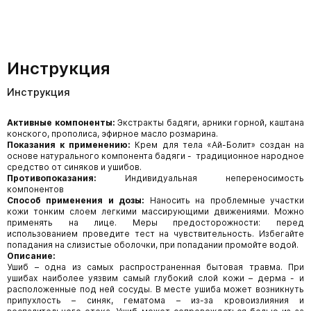
Инструкция
Инструкция
Активные компоненты:
Экстракты бадяги, арники горной, каштана
конского, прополиса, эфирное масло розмарина.
Показания к применению:
Крем для тела «Ай-Болит» создан на
основе натурального компонента бадяги - традиционное народное
средство от синяков и ушибов.
Противопоказания:
Индивидуальная непереносимость
компонентов
Способ применения и дозы:
Наносить на проблемные участки
кожи тонким слоем легкими массирующими движениями. Можно
применять на лице. Меры предосторожности: перед
использованием проведите тест на чувствительность. Избегайте
попадания на слизистые оболочки, при попадании промойте водой.
Описание:
Ушиб – одна из самых распространенная бытовая травма. При
ушибах наиболее уязвим самый глубокий слой кожи – дерма - и
расположенные под ней сосуды. В месте ушиба может возникнуть
припухлость – синяк, гематома – из-за кровоизлияния и