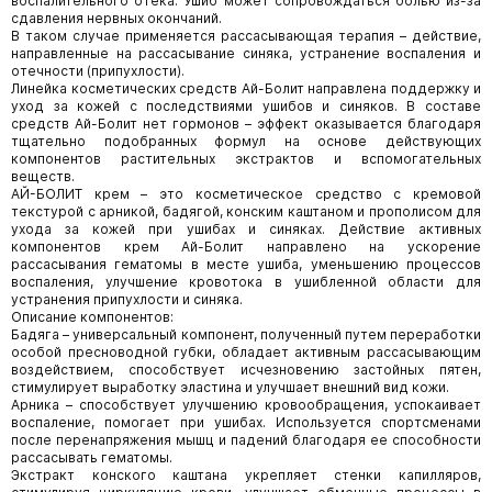
воспалительного отека. Ушиб может сопровождаться болью из-за
сдавления нервных окончаний.
В таком случае применяется рассасывающая терапия – действие,
направленные на рассасывание синяка, устранение воспаления и
отечности (припухлости).
Линейка косметических средств Ай-Болит направлена поддержку и
уход за кожей с последствиями ушибов и синяков. В составе
средств Ай-Болит нет гормонов – эффект оказывается благодаря
тщательно подобранных формул на основе действующих
компонентов растительных экстрактов и вспомогательных
веществ.
АЙ-БОЛИТ крем – это косметическое средство с кремовой
текстурой с арникой, бадягой, конским каштаном и прополисом для
ухода за кожей при ушибах и синяках. Действие активных
компонентов крем Ай-Болит направлено на ускорение
рассасывания гематомы в месте ушиба, уменьшению процессов
воспаления, улучшение кровотока в ушибленной области для
устранения припухлости и синяка.
Описание компонентов:
Бадяга – универсальный компонент, полученный путем переработки
особой пресноводной губки, обладает активным рассасывающим
воздействием, способствует исчезновению застойных пятен,
стимулирует выработку эластина и улучшает внешний вид кожи.
Арника – способствует улучшению кровообращения, успокаивает
воспаление, помогает при ушибах. Используется спортсменами
после перенапряжения мышц и падений благодаря ее способности
рассасывать гематомы.
Экстракт конского каштана укрепляет стенки капилляров,