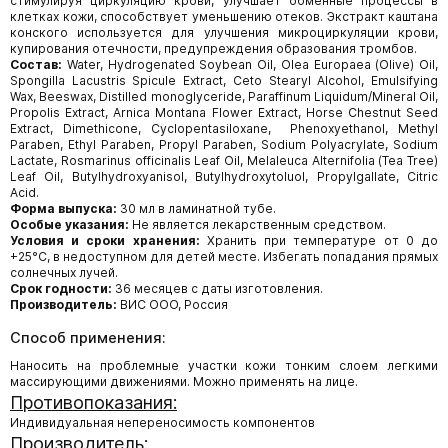
стимулируя циркуляцию крови, улучшает обменные процессы в
клетках кожи, способствует уменьшению отеков. Экстракт каштана
конского используется для улучшения микроциркуляции крови,
купирования отечности, предупреждения образования тромбов.
Состав
:
Water, Hydrogenated Soybean Oil, Olea Europaea (Olive) Oil,
Spongilla Lacustris Spicule Extract, Ceto Stearyl Alcohol, Emulsifying
Wax, Beeswax, Distilled monoglyceride, Paraffinum Liquidum/Mineral Oil,
Propolis Extract, Arnica Montana Flower Extract, Horse Chestnut Seed
Extract, Dimethicone, Cyclopentasiloxane, Phenoxyethanol, Methyl
Paraben, Ethyl Paraben, Propyl Paraben, Sodium Polyacrylate, Sodium
Lactate, Rosmarinus officinalis Leaf Oil, Melaleuca Alternifolia (Tea Tree)
Leaf Oil, Butylhydroxyanisol, Butylhydroxytoluol, Propylgallate, Citric
Acid.
Форма выпуска:
30 мл в ламинатной тубе.
Особые указания:
Не является лекарственным средством.
Условия и сроки хранения:
Хранить при температуре от 0 до
+25°С, в недоступном для детей месте. Избегать попадания прямых
солнечных лучей.
Срок годности:
36 месяцев с даты изготовления.
Производитель:
ВИС ООО, Россия
Способ применения:
Наносить на проблемные участки кожи тонким слоем легкими
массирующими движениями. Можно применять на лице.
Противопоказания:
Индивидуальная непереносимость компонентов
Производитель: