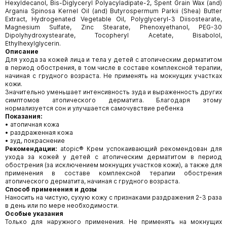
Hexyldecanol, Bis-Diglyceryl Polyacyladipate-2, Spent Grain Wax (and)
Argania Spinosa Kernel Oil (and) Butyrospermum Parkii (Shea) Butter
Extract, Hydrogenated Vegetable Oil, Polyglyceryl-3 Diisostearate,
Magnesium Sulfate, Zinc Stearate, Phenoxyethanol, PEG-30
Dipolyhydroxystearate, Tocopheryl Acetate, Bisabolol,
Ethylhexylglycerin.
Описание
Для ухода за кожей лица и тела у детей с атопическим дерматитом
в период обострения, в том числе в составе комплексной терапии,
начиная с грудного возраста. Не применять на мокнущих участках
кожи.
Значительно уменьшает интенсивность зуда и выраженность других
симптомов атопического дерматита. Благодаря этому
нормализуется сон и улучшается самочувствие ребенка
Показания:
• атопичная кожа
• раздраженная кожа
• зуд, покраснение
Рекомендации:
atopic® Крем успокаивающий рекомендован для
ухода за кожей у детей с атопическим дерматитом в период
обострения (за исключением мокнущих участков кожи), а также для
применения в составе комплексной терапии обострения
атопического дерматита, начиная с грудного возраста.
Способ применения и дозы
Наносить на чистую, сухую кожу с признаками раздражения 2-3 раза
в день или по мере необходимости.
Особые указания
Только для наружного применения. Не применять на мокнущих