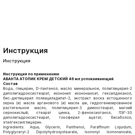
Инструкция
Инструкция
Инструкция по применению
АВАНТА АТОПИК КРЕМ ДЕТСКИЙ 46 мл успокаивающий
Состав
Вода, глицерин, D-пантенол, масло минеральное, полиглицерил-2
диполигидроксистеарат, изононил изононаноат, гексилдеканол,
бис-диглицерил полиациладипат-2, экстракт воска истощенного
зерна (и) масла арганового (и) масла ши, гидрогенизированное
растительное масло, полиглицерил-3 диизостеарат, магний
сернокислый, стеарат цинка, 2-феноксиэтанол, ПЭГ-30
диполигидроксистеарат, токоферил ацетат, бисаболол,
этилгексилглицерин.
Ingredients: Aqua, Glycerin, Panthenol, Paraffinum Liquidum,
Polyglyceryl-2 Dipolyhydroxystearate, Isononyl Isononanoate,