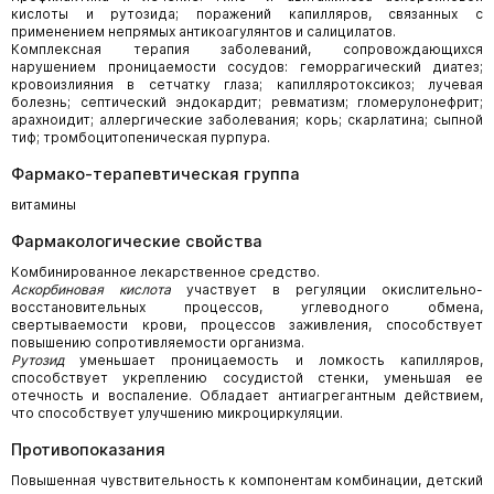
кислоты и рутозида; поражений капилляров, связанных с
применением непрямых антикоагулянтов и салицилатов.
Комплексная терапия заболеваний, сопровождающихся
нарушением проницаемости сосудов: геморрагический диатез;
кровоизлияния в сетчатку глаза; капилляротоксикоз; лучевая
болезнь; септический эндокардит; ревматизм; гломерулонефрит;
арахноидит; аллергические заболевания; корь; скарлатина; сыпной
тиф; тромбоцитопеническая пурпура.
Фармако-терапевтическая группа
витамины
Фармакологические свойства
Комбинированное лекарственное средство.
Аскорбиновая кислота
участвует в регуляции окислительно-
восстановительных процессов, углеводного обмена,
свертываемости крови, процессов заживления, способствует
повышению сопротивляемости организма.
Рутозид
уменьшает проницаемость и ломкость капилляров,
способствует укреплению сосудистой стенки, уменьшая ее
отечность и воспаление. Обладает антиагрегантным действием,
что способствует улучшению микроциркуляции.
Противопоказания
Повышенная чувствительность к компонентам комбинации, детский