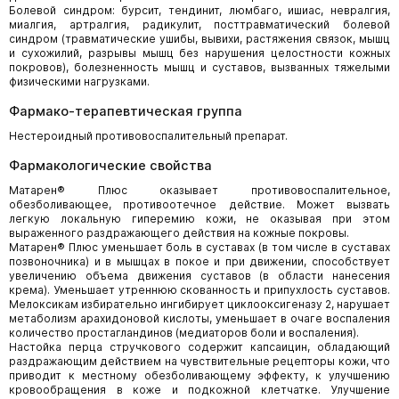
Болевой синдром: бурсит, тендинит, люмбаго, ишиас, невралгия,
миалгия, артралгия, радикулит, посттравматический болевой
синдром (травматические ушибы, вывихи, растяжения связок, мышц
и сухожилий, разрывы мышц без нарушения целостности кожных
покровов), болезненность мышц и суставов, вызванных тяжелыми
физическими нагрузками.
Фармако-терапевтическая группа
Нестероидный противовоспалительный препарат.
Фармакологические свойства
Матарен® Плюс оказывает противовоспалительное,
обезболивающее, противоотечное действие. Может вызвать
легкую локальную гиперемию кожи, не оказывая при этом
выраженного раздражающего действия на кожные покровы.
Матарен® Плюс уменьшает боль в суставах (в том числе в суставах
позвоночника) и в мышцах в покое и при движении, способствует
увеличению объема движения суставов (в области нанесения
крема). Уменьшает утреннюю скованность и припухлость суставов.
Мелоксикам избирательно ингибирует циклооксигеназу 2, нарушает
метаболизм арахидоновой кислоты, уменьшает в очаге воспаления
количество простагландинов (медиаторов боли и воспаления).
Настойка перца стручкового содержит капсаицин, обладающий
раздражающим действием на чувствительные рецепторы кожи, что
приводит к местному обезболивающему эффекту, к улучшению
кровообращения в коже и подкожной клетчатке. Улучшение