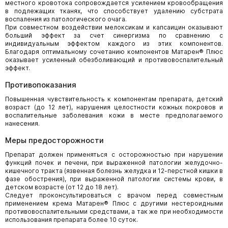
местного кровотока сопровождается усилением кровообращения
в подлежащих тканях, что способствует удалению субстрата
воспаления из патологического очага.
При совместном воздействии мелоксикам и капсаицин оказывают
больший эффект за счет синергизма по сравнению с
индивидуальным эффектом каждого из этих компонентов.
Благодаря оптимальному сочетанию компонентов Матарен® Плюс
оказывает усиленный обезболивающий и противовоспалительный
эффект.
Противопоказания
Повышенная чувствительность к компонентам препарата, детский
возраст (до 12 лет), нарушения целостности кожных покровов и
воспалительные заболевания кожи в месте предполагаемого
нанесения.
Меры предосторожности
Препарат должен применяться с осторожностью при нарушении
функций почек и печени, при выраженной патологии желудочно-
кишечного тракта (язвенная болезнь желудка и 12-перстной кишки в
фазе обострения), при выраженной патологии системы крови, в
детском возрасте (от 12 до 18 лет).
Следует проконсультироваться с врачом перед совместным
применением крема Матарен® Плюс с другими нестероидными
противовоспалительными средствами, а так же при необходимости
использования препарата более 10 суток.