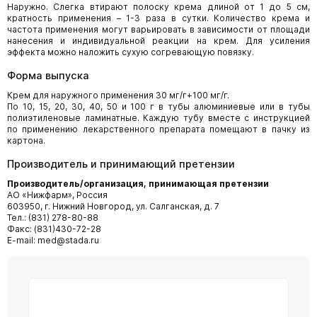
Наружно. Слегка втирают полоску крема длиной от 1 до 5 см,
кратность применения – 1-3 раза в сутки. Количество крема и
частота применения могут варьировать в зависимости от площади
нанесения и индивидуальной реакции на крем. Для усиления
эффекта можно наложить сухую согревающую повязку.
Форма выпуска
Крем для наружного применения 30 мг/г+100 мг/г.
По 10, 15, 20, 30, 40, 50 и 100 г в тубы алюминиевые или в тубы
полиэтиленовые ламинатные. Каждую тубу вместе с инструкцией
по применению лекарственного препарата помещают в пачку из
картона.
Производитель и принимающий претензии
П
р
о
и
зво
д
и
т
ель/ор
г
а
н
изац
и
я,
п
р
и
н
има
ю
щ
а
я
пр
е
т
енз
и
и
АО «Нижфарм», Россия
603950, г. Нижний Новгород, ул. Салганская, д. 7
Тел.: (831) 278-80-88
Факс: (831)430-72-28
E-mail: med@stada.ru