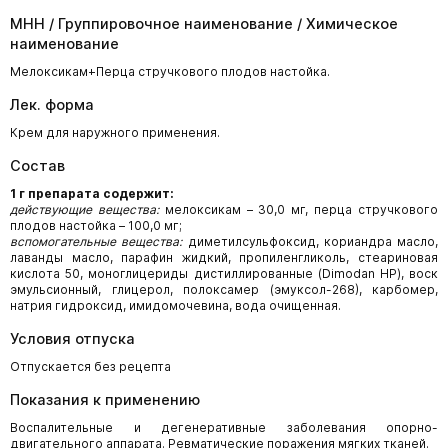
МНН / Группировочное наименование / Химическое
наименование
Мелоксикам+Перца стручкового плодов настойка.
Лек. форма
Крем для наружного применения.
Состав
1
г препарата содержит:
действующие вещества:
мелоксикам – 30,0 мг, перца стручкового
плодов настойка – 100,0 мг;
вспомогательные вещества:
диметилсульфоксид, кориандра масло,
лаванды масло, парафин жидкий, пропиленгликоль, стеариновая
кислота 50, моноглицериды дистиллированные (Dimodan HP), воск
эмульсионный, глицерол, полоксамер (эмуксол-268), карбомер,
натрия гидроксид, имидомочевина, вода очищенная.
Условия отпуска
Отпускается без рецепта
Показания к применению
Воспалительные и дегенеративные заболевания опорно-
двигательного аппарата. Ревматические поражения мягких тканей.