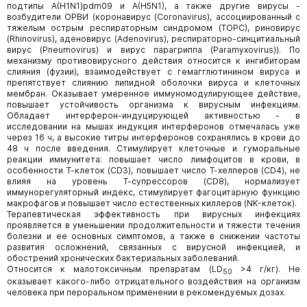
подтипы A(H1N1)pdm09 и A(H5N1), а также другие вирусы -
возбудители ОРВИ (коронавирус (Coronavirus), ассоциированный с
тяжелым острым респираторным синдромом (ТОРС), риновирус
(Rhinovirus), аденовирус (Adenovirus), респираторно-синцитиальный
вирус (Pneumovirus) и вирус парагриппа (Paramyxovirus)). По
механизму противовирусного действия относится к ингибиторам
слияния (фузии), взаимодействует с гемагглютинином вируса и
препятствует слиянию липидной оболочки вируса и клеточных
мембран. Оказывает умеренное иммуномодулирующее действие,
повышает устойчивость организма к вирусным инфекциям.
Обладает интерферон-индуцирующей активностью - в
исследовании на мышах индукция интерферонов отмечалась уже
через 16 ч, а высокие титры интерферонов сохранялись в крови до
48 ч после введения. Стимулирует клеточные и гуморальные
реакции иммунитета: повышает число лимфоцитов в крови, в
особенности Т-клеток (CD3), повышает число Т-хелперов (CD4), не
влияя на уровень Т-супрессоров (CD8), нормализует
иммунорегуляторный индекс, стимулирует фагоцитарную функцию
макрофагов и повышает число естественных киллеров (NK-клеток).
Терапевтическая эффективность при вирусных инфекциях
проявляется в уменьшении продолжительности и тяжести течения
болезни и ее основных симптомов, а также в снижении частоты
развития осложнений, связанных с вирусной инфекцией, и
обострений хронических бактериальных заболеваний.
Относится к малотоксичным препаратам (LD
>4 г/кг). Не
50
оказывает какого-либо отрицательного воздействия на организм
человека при пероральном применении в рекомендуемых дозах.