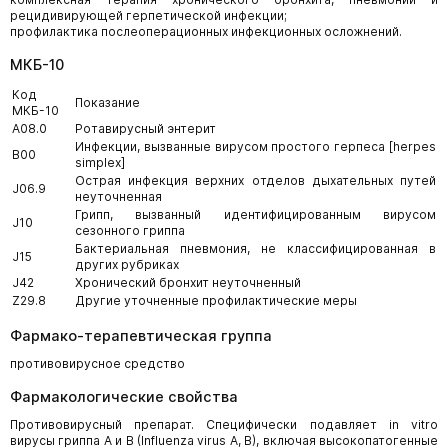
рецидивирующей герпетической инфекции;
профилактика послеоперационных инфекционных осложнений.
МКБ-10
Код
Показание
МКБ-10
A08.0
Ротавирусный энтерит
Инфекции, вызванные вирусом простого герпеса [herpes
B00
simplex]
Острая инфекция верхних отделов дыхательных путей
J06.9
неуточненная
Грипп, вызванный идентифицированным вирусом
J10
сезонного гриппа
Бактериальная пневмония, не классифицированная в
J15
других рубриках
J42
Хронический бронхит неуточненный
Z29.8
Другие уточненные профилактические меры
Фармако-терапевтическая группа
противовирусное средство
Фармакологические свойства
Противовирусный препарат. Специфически подавляет in vitro
вирусы гриппа А и В (Influenza virus А, В), включая высокопатогенные