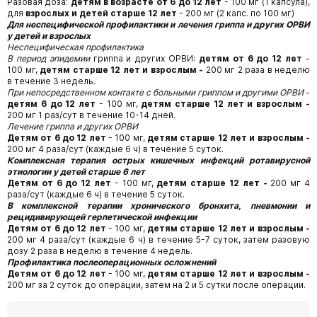
Разовая доза:
детям в возрасте от 6 до 12 лет
- 100 мг (1 капсула),
для
взрослых и детей старше 12 лет
- 200 мг (2 капс. по 100 мг)
Для неспецифической профилактики и лечения гриппа и других ОРВИ
у детей и взрослых
Неспецифическая профилактика
В период эпидемии
гриппа и других ОРВИ:
детям от 6 до 12 лет
-
100 мг,
детям старше 12 лет и взрослым -
200 мг 2 раза в неделю
в течение 3 недель.
При непосредственном контакте с больными гриппом и другими ОРВИ
-
детям 6 до 12 лет
- 100 мг,
детям старше 12 лет и взрослым -
200 мг 1 раз/сут в течение 10-14 дней.
Лечение гриппа и других ОРВИ
Детям от 6 до 12 лет
- 100 мг,
детям старше 12 лет и взрослым -
200 мг 4 раза/сут (каждые 6 ч) в течение 5 суток.
Комплексная терапия острых кишечных инфекций ротавирусной
этиологии у детей старше 6 лет
Детям от 6 до 12 лет
- 100 мг,
детям старше 12 лет -
200 мг 4
раза/сут (каждые 6 ч) в течение 5 суток.
В комплексной терапии хронического бронхита, пневмонии и
рецидивирующей герпетической инфекции
Детям от 6 до 12 лет
- 100 мг,
детям старше 12 лет и взрослым -
200 мг 4 раза/сут (каждые 6 ч) в течение 5-7 суток, затем разовую
дозу 2 раза в неделю в течение 4 недель.
Профилактика послеоперационных осложнений
Детям от 6 до 12 лет
- 100 мг,
детям старше 12 лет и взрослым -
200 мг за 2 суток до операции, затем на 2 и 5 сутки после операции.