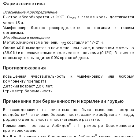
Фармакокинетика
Всасывание и распределение
Быстро абсорбируется из ЖКТ. С
в плазме крови достигается
max
через 1.5 ч.
Умифеновир быстро распределяется по органам и тканям
организма.
Метаболизм и выведение
Метаболизируется в печени. T
составляет 17-21 ч.
1/2
Около 40% выводится в неизмененном виде, в основном с желчью
(38.9%) и в незначительном количестве - почками (0.12%). В течение
первых суток выводится 90% принятой дозы.
Противопоказания
повышенная чувствительность к умифеновиру или любому
компоненту препарата;
детский возраст до 6 лет;
I триместр беременности.
Применение при беременности и кормлении грудью
В исследованиях на животных не было выявлено вредных
воздействий на течение беременности, развитие эмбриона и плода,
родовую деятельность и постнатальное развитие.
®
Применение препарата Арбидол
в I триместре беременности
противопоказано.
®
Во II и III триместрах беременности Арбидол
можно применять