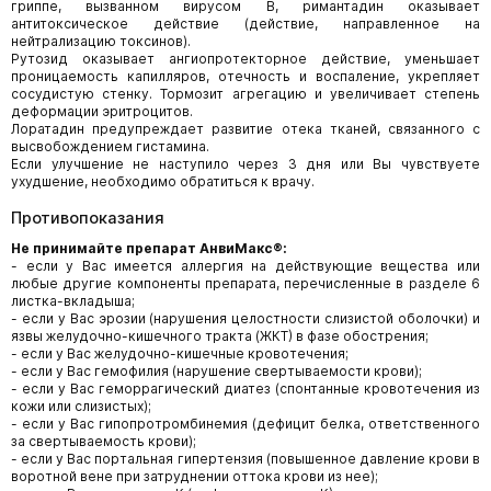
гриппе, вызванном вирусом В, римантадин оказывает
антитоксическое действие (действие, направленное на
нейтрализацию токсинов).
Рутозид оказывает ангиопротекторное действие, уменьшает
проницаемость капилляров, отечность и воспаление, укрепляет
сосудистую стенку. Тормозит агрегацию и увеличивает степень
деформации эритроцитов.
Лоратадин предупреждает развитие отека тканей, связанного с
высвобождением гистамина.
Если улучшение не наступило через 3 дня или Вы чувствуете
ухудшение, необходимо обратиться к врачу.
Противопоказания
Не принимайте препарат АнвиМакс®:
- если у Вас имеется аллергия на действующие вещества или
любые другие компоненты препарата, перечисленные в разделе 6
листка-вкладыша;
- если у Вас эрозии (нарушения целостности слизистой оболочки) и
язвы желудочно-кишечного тракта (ЖКТ) в фазе обострения;
- если у Вас желудочно-кишечные кровотечения;
- если у Вас гемофилия (нарушение свертываемости крови);
- если у Вас геморрагический диатез (спонтанные кровотечения из
кожи или слизистых);
- если у Вас гипопротромбинемия (дефицит белка, ответственного
за свертываемость крови);
- если у Вас портальная гипертензия (повышенное давление крови в
воротной вене при затруднении оттока крови из нее);