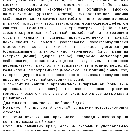
клетках организма), гемохроматозе (заболевание,
характеризующееся накоплением в организме высоких,
патологических уровней железа), сидеробластной анемии
(заболевание, характеризующееся избыточным отложением железа
в тканях), талассемии (заболевание, характеризующееся дефектом
синтеза гемоглобина), гипероксалурии (заболевание,
характеризующееся избыточной выработкой и отложением
оксалата кальция в органах, преимущественно в почках),
почечнокаменной болезни (заболевание, характеризующееся
отложением солевых камней в почках), дегидратации
(обезвоживание), электролитных нарушениях (риск развития
гиперкальциемии), диарее (понос), синдроме мальабсорбции
(заболевание, характеризующееся нарушением процессов
переваривания, транспорта и всасывания питательных веществ),
кальциевом нефроуролитиазе (мочекаменная болезнь) в анамнезе,
гиперкальциурии (патологическое состояние, характеризующееся
превышением суточной экскреции кальция).
У пожилых пациентов с артериальной гипертензией (повышение
артериального давления) повышается риск развития
геморрагического инсульта за счет входящего в состав препарата
римантадина.
Длительность применения - не более 5 дней.
Не применяйте препарат АнвиМакс® при наличии метастазирующих
опухолей.
Во время лечения Ваш врач может проводить лабораторный
контроль показателей крови.
Сообщите лечащему врачу, если Вы склонны к употреблению
алкоголя, поскольку парацетамол может оказать повреждающее