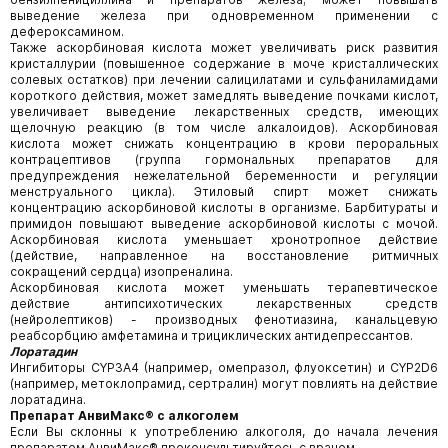
выведение железа при одновременном применении с
дефероксамином.
Также аскорбиновая кислота может увеличивать риск развития
кристаллурии (повышенное содержание в моче кристаллических
солевых остатков) при лечении салицилатами и сульфаниламидами
короткого действия, может замедлять выведение почками кислот,
увеличивает выведение лекарственных средств, имеющих
щелочную реакцию (в том числе алкалоидов). Аскорбиновая
кислота может снижать концентрацию в крови пероральных
контрацептивов (группа гормональных препаратов для
предупреждения нежелательной беременности и регуляции
менструального цикла). Этиловый спирт может снижать
концентрацию аскорбиновой кислоты в организме. Барбитураты и
примидон повышают выведение аскорбиновой кислоты с мочой.
Аскорбиновая кислота уменьшает хронотропное действие
(действие, направленное на восстановление ритмичных
сокращений сердца) изопреналина.
Аскорбиновая кислота может уменьшать терапевтическое
действие антипсихотических лекарственных средств
(нейролептиков) - производных фенотиазина, канальцевую
реабсорбцию амфетамина и трициклических антидепрессантов.
Лоратадин
Ингибиторы CYP3A4 (например, омепразол, флуоксетин) и CYP2D6
(например, метоклопрамид, сертралин) могут повлиять на действие
лоратадина.
Препарат АнвиМакс® с алкоголем
Если Вы склонны к употреблению алкоголя, до начала лечения
препаратом АнвиМакс® проконсультируйтесь с врачом.