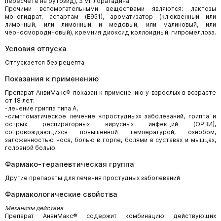
пересчете на рутозид), 3 мг лоратадина.
Прочими вспомогательными веществами являются: лактозы
моногидрат, аспартам (Е951), ароматизатор (клюквенный или
лимонный, или лимонный и медовый, или малиновый, или
черносмородиновый), кремния диоксид коллоидный, гипромеллоза.
Условия отпуска
Отпускается без рецепта
Показания к применению
Препарат АнвиМакс® показан к применению у взрослых в возрасте
от 18 лет:
-лечение гриппа типа А,
-симптоматическое лечение «простудных» заболеваний, гриппа и
острых респираторных вирусных инфекций (ОРВИ),
сопровождающихся повышенной температурой, ознобом,
заложенностью носа, болью в горле, болями в суставах и мышцах,
головной болью.
Фармако-терапевтическая группа
Другие препараты для лечения простудных заболеваний
Фармакологические свойства
Механизм действия
Препарат АнвиМакс® содержит комбинацию действующих