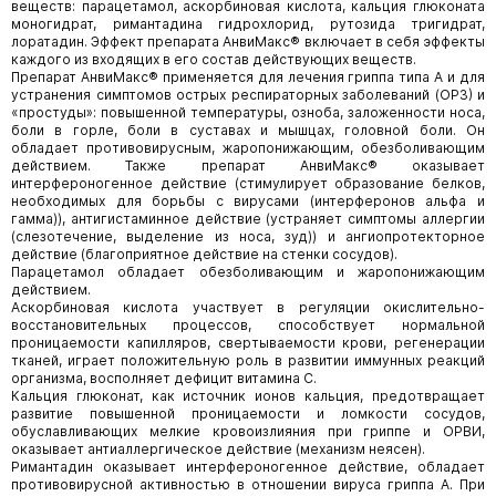
веществ: парацетамол, аскорбиновая кислота, кальция глюконата
моногидрат, римантадина гидрохлорид, рутозида тригидрат,
лоратадин. Эффект препарата АнвиМакс® включает в себя эффекты
каждого из входящих в его состав действующих веществ.
Препарат АнвиМакс® применяется для лечения гриппа типа А и для
устранения симптомов острых респираторных заболеваний (ОРЗ) и
«простуды»: повышенной температуры, озноба, заложенности носа,
боли в горле, боли в суставах и мышцах, головной боли. Он
обладает противовирусным, жаропонижающим, обезболивающим
действием. Также препарат АнвиМакс® оказывает
интерфероногенное действие (стимулирует образование белков,
необходимых для борьбы с вирусами (интерферонов альфа и
гамма)), антигистаминное действие (устраняет симптомы аллергии
(слезотечение, выделение из носа, зуд)) и ангиопротекторное
действие (благоприятное действие на стенки сосудов).
Парацетамол обладает обезболивающим и жаропонижающим
действием.
Аскорбиновая кислота участвует в регуляции окислительно-
восстановительных процессов, способствует нормальной
проницаемости капилляров, свертываемости крови, регенерации
тканей, играет положительную роль в развитии иммунных реакций
организма, восполняет дефицит витамина С.
Кальция глюконат, как источник ионов кальция, предотвращает
развитие повышенной проницаемости и ломкости сосудов,
обуславливающих мелкие кровоизлияния при гриппе и ОРВИ,
оказывает антиаллергическое действие (механизм неясен).
Римантадин оказывает интерфероногенное действие, обладает
противовирусной активностью в отношении вируса гриппа А. При