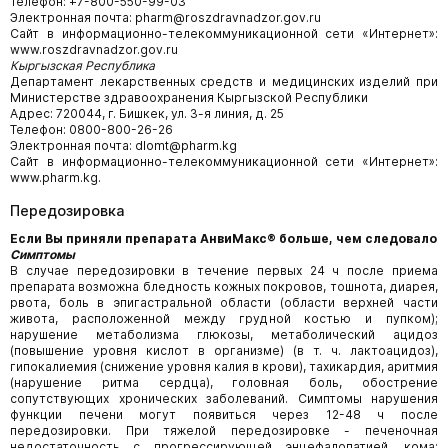
Телефон: +7-800-550-99-03
Электронная почта: pharm@roszdravnadzor.gov.ru
Сайт в информационно-телекоммуникационной сети «Интернет»:
www.roszdravnadzor.gov.ru
Кыргызская Республика
Департамент лекарственных средств и медицинских изделий при
Министерстве здравоохранения Кыргызской Республики
Адрес: 720044, г. Бишкек, ул. 3-я линия, д. 25
Телефон: 0800-800-26-26
Электронная почта: dlomt@pharm.kg
Сайт в информационно-телекоммуникационной сети «Интернет»:
www.pharm.kg.
Передозировка
Если Вы приняли препарата АнвиМакс® больше, чем следовало
Симптомы
В случае передозировки в течение первых 24 ч после приема
препарата возможна бледность кожных покровов, тошнота, диарея,
рвота, боль в эпигастральной области (области верхней части
живота, расположенной между грудной костью и пупком);
нарушение метаболизма глюкозы, метаболический ацидоз
(повышение уровня кислот в организме) (в т. ч. лактоацидоз),
гипокалиемия (снижение уровня калия в крови), тахикардия, аритмия
(нарушение ритма сердца), головная боль, обострение
сопутствующих хронических заболеваний. Симптомы нарушения
функции печени могут появиться через 12-48 ч после
передозировки. При тяжелой передозировке - печеночная
недостаточность с прогрессирующей энцефалопатией, кома;