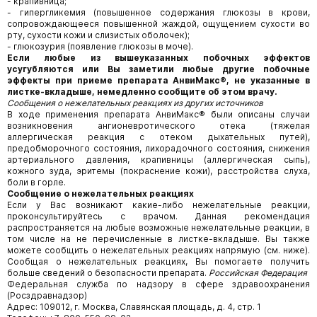
- крапивница;
- гипергликемия (повышенное содержания глюкозы в крови,
сопровождающееся повышенной жаждой, ощущением сухости во
рту, сухости кожи и слизистых оболочек);
- глюкозурия (появление глюкозы в моче).
Если любые из вышеуказанных побочных эффектов
усугубляются или Вы заметили любые другие побочные
эффекты при приеме препарата АнвиМакс®, не указанные в
листке-вкладыше, немедленно сообщите об этом врачу.
Сообщения о нежелательных реакциях из других источников
В ходе применения препарата АнвиМакс® были описаны случаи
возникновения ангионевротического отека (тяжелая
аллергическая реакция с отеком дыхательных путей),
предобморочного состояния, лихорадочного состояния, снижения
артериального давления, крапивницы (аллергическая сыпь),
кожного зуда, эритемы (покраснение кожи), расстройства слуха,
боли в горле.
Сообщение о нежелательных реакциях
Если у Вас возникают какие-либо нежелательные реакции,
проконсультируйтесь с врачом. Данная рекомендация
распространяется на любые возможные нежелательные реакции, в
том числе на не перечисленные в листке-вкладыше. Вы также
можете сообщить о нежелательных реакциях напрямую (см. ниже).
Сообщая о нежелательных реакциях, Вы помогаете получить
больше сведений о безопасности препарата.
Российская Федерация
Федеральная служба по надзору в сфере здравоохранения
(Росздравнадзор)
Адрес: 109012, г. Москва, Славянская площадь, д. 4, стр. 1