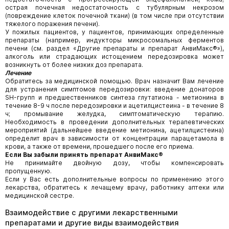
острая почечная недостаточность с тубулярным некрозом
(повреждение клеток почечной ткани) (в том числе при отсутствии
тяжелого поражения печени).
У пожилых пациентов, у пациентов, принимающих определенные
препараты (например, индукторы микросомальных ферментов
печени (см. раздел «Другие препараты и препарат АнвиМакс®»),
алкоголь или страдающих истощением передозировка может
возникнуть от более низких доз препарата.
Лечение
Обратитесь за медицинской помощью. Врач назначит Вам лечение
для устранения симптомов передозировки: введение донаторов
SH-групп и предшественников синтеза глутатиона - метионина в
течение 8-9 ч после передозировки и ацетилцистеина - в течение 8
ч; промывание желудка, симптоматическую терапию.
Необходимость в проведении дополнительных терапевтических
мероприятий (дальнейшее введение метионина, ацетилцистеина)
определит врач в зависимости от концентрации парацетамола в
крови, а также от времени, прошедшего после его приема.
Если Вы забыли принять препарат АнвиМакс®
Не принимайте двойную дозу, чтобы компенсировать
пропущенную.
Если у Вас есть дополнительные вопросы по применению этого
лекарства, обратитесь к лечащему врачу, работнику аптеки или
медицинской сестре.
Взаимодействие с другими лекарственными
препаратами и другие виды взаимодействия