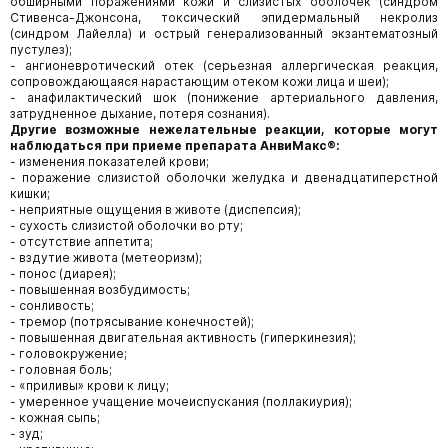
обширными поражениями кожи и слизистых оболочек (синдром
Стивенса-Джонсона, токсический эпидермальный некролиз
(синдром Лайелла) и острый генерализованный экзантематозный
пустулез);
- ангионевротический отек (серьезная аллергическая реакция,
сопровождающаяся нарастающим отеком кожи лица и шеи);
- анафилактический шок (понижение артериального давления,
затрудненное дыхание, потеря сознания).
Другие возможные нежелательные реакции, которые могут
наблюдаться при приеме препарата АнвиМакс®:
- изменения показателей крови;
- поражение слизистой оболочки желудка и двенадцатиперстной
кишки;
- неприятные ощущения в животе (диспепсия);
- сухость слизистой оболочки во рту;
- отсутствие аппетита;
- вздутие живота (метеоризм);
- понос (диарея);
- повышенная возбудимость;
- сонливость;
- тремор (потрясывание конечностей);
- повышенная двигательная активность (гиперкинезия);
- головокружение;
- головная боль;
- «приливы» крови к лицу;
- умеренное учащение мочеиспускания (поллакиурия);
- кожная сыпь;
- зуд;