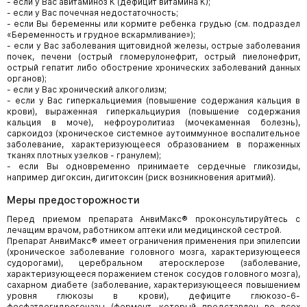
- если у Вас авитаминоз К (дефицит витамина К);
- если у Вас почечная недостаточность;
- если Вы беременны или кормите ребенка грудью (см. подраздел
«Беременность и грудное вскармливание»);
- если у Вас заболевания щитовидной железы, острые заболевания
почек, печени (острый гломерулонефрит, острый пиелонефрит,
острый гепатит либо обострение хронических заболеваний данных
органов);
- если у Вас хронический алкоголизм;
- если у Вас гиперкальциемия (повышение содержания кальция в
крови), выраженная гиперкальциурия (повышение содержания
кальция в моче), нефроуролитиаз (мочекаменная болезнь),
саркоидоз (хроническое системное аутоиммунное воспалительное
заболевание, характеризующееся образованием в пораженных
тканях плотных узелков - гранулем);
- если Вы одновременно принимаете сердечные гликозиды,
например дигоксин, дигитоксин (риск возникновения аритмий).
Меры предосторожности
Перед приемом препарата АнвиМакс® проконсультируйтесь с
лечащим врачом, работником аптеки или медицинской сестрой.
Препарат АнвиМакс® имеет ограничения применения при эпилепсии
(хроническое заболевание головного мозга, характеризующееся
судорогами), церебральном атеросклерозе (заболевание,
характеризующееся поражением стенок сосудов головного мозга),
сахарном диабете (заболевание, характеризующееся повышением
уровня глюкозы в крови), дефиците глюкозо-6-
фосфатдегидрогеназы (фермент, который представлен во всех