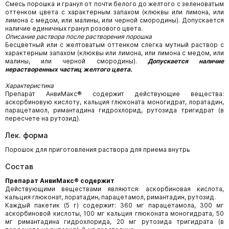
Смесь порошка и гранул от почти белого до желтого с зеленоватым
оттенком цвета с характерным запахом (клюквы или лимона, или
лимона с медом, или малины, или черной смородины). Допускается
наличие единичных гранул розового цвета.
Описание раствора после растворения порошка
Бесцветный или с желтоватым оттенком слегка мутный раствор с
характерным запахом (клюквы или лимона, или лимона с медом, или
малины, или черной смородины).
Допускается наличие
нерастворенных частиц желтого цвета.
Характеристика
Препарат АнвиМакс® содержит действующие вещества:
аскорбиновую кислоту, кальция глюконата моногидрат, лоратадин,
парацетамол, римантадина гидрохлорид, рутозида тригидрат (в
пересчете на рутозид).
Лек. форма
Порошок для приготовления раствора для приема внутрь
Состав
Препарат АнвиМакс® содержит
Действующими веществами являются: аскорбиновая кислота,
кальция глюконат, лоратадин, парацетамол, римантадин, рутозид.
Каждый пакетик (5 г) содержит: 360 мг парацетамола, 300 мг
аскорбиновой кислоты, 100 мг кальция глюконата моногидрата, 50
мг римантадина гидрохлорида, 20 мг рутозида тригидрата (в