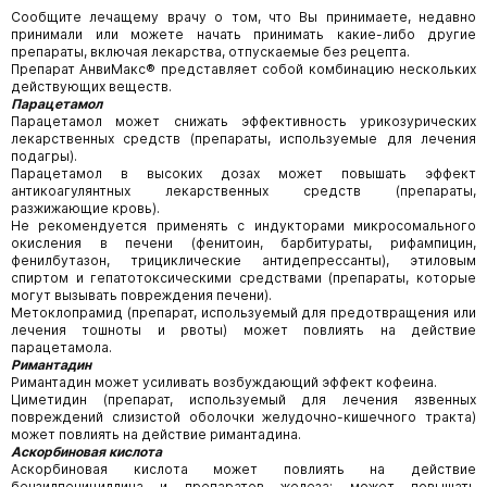
Сообщите лечащему врачу о том, что Вы принимаете, недавно
принимали или можете начать принимать какие-либо другие
препараты, включая лекарства, отпускаемые без рецепта.
Препарат АнвиМакс® представляет собой комбинацию нескольких
действующих веществ.
Парацетамол
Парацетамол может снижать эффективность урикозурических
лекарственных средств (препараты, используемые для лечения
подагры).
Парацетамол в высоких дозах может повышать эффект
антикоагулянтных лекарственных средств (препараты,
разжижающие кровь).
Не рекомендуется применять с индукторами микросомального
окисления в печени (фенитоин, барбитураты, рифампицин,
фенилбутазон, трициклические антидепрессанты), этиловым
спиртом и гепатотоксическими средствами (препараты, которые
могут вызывать повреждения печени).
Метоклопрамид (препарат, используемый для предотвращения или
лечения тошноты и рвоты) может повлиять на действие
парацетамола.
Римантадин
Римантадин может усиливать возбуждающий эффект кофеина.
Циметидин (препарат, используемый для лечения язвенных
повреждений слизистой оболочки желудочно-кишечного тракта)
может повлиять на действие римантадина.
А
скорбиновая кислота
Аскорбиновая кислота может повлиять на действие
бензилпенициллина и препаратов железа; может повышать