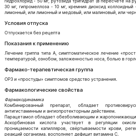
гидрохлорид - 50 мг, рутозида тригидрат (в пересчете на рут
30 мг, гипромеллоза - 10 мг, кремния диоксид коллоидный 
лимонный, или лимонный и медовый, или малиновый, или чер
Условия отпуска
Отпускается без рецепта
Показания к применению
Лечение гриппа типа А, симптоматическое лечение «прос
температурой, ознобом, заложенностью носа, болью в горле
Фармако-терапевтическая группа
ОРЗ и «простуды» симптомов средство устранения.
Фармакологические свойства
Фармакодинамика
Комбинированный препарат, обладает противовиру
антигистаминным и ангиопротекторным действием.
Парацетамол обладает обезболивающим и жаропонижающи
Аскорбиновая кислота участвует в регуляции окисли
проницаемости капилляров, свёртываемости крови, рег
реакций организма, восполняет дефицит витамина С.