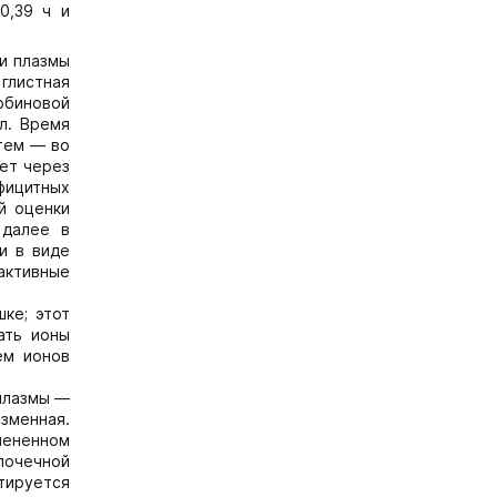
0,39 ч и
и плазмы
 глистная
рбиновой
л. Время
атем — во
ает через
ефицитных
й оценки
 далее в
и в виде
активные
ке; этот
ать ионы
ем ионов
 плазмы —
зменная.
змененном
почечной
тируется