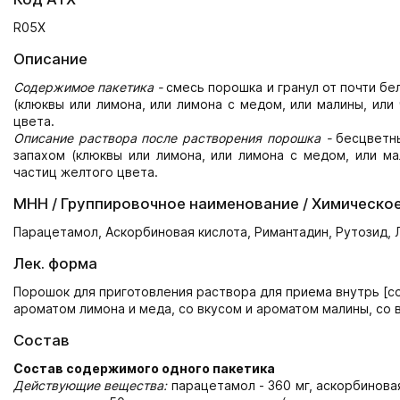
R05X
Описание
Содержимое пакетика -
смесь порошка и гранул от почти бе
(клюквы или лимона, или лимона с медом, или малины, или
цвета.
Описание раствора после растворения порошка -
бесцветны
запахом (клюквы или лимона, или лимона с медом, или м
частиц желтого цвета.
МНН / Группировочное наименование / Химическо
Парацетамол, Аскорбиновая кислота, Римантадин, Рутозид, 
Лек. форма
Порошок для приготовления раствора для приема внутрь [со
ароматом лимона и меда, со вкусом и ароматом малины, со 
Состав
Состав содержимого одного пакетика
Действующие вещества:
парацетамол - 360 мг, аскорбиновая