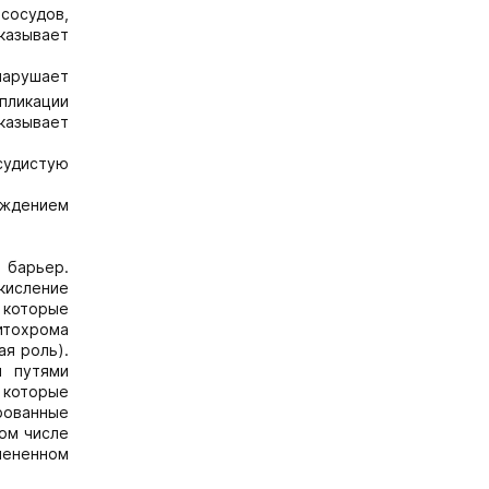
сосудов,
казывает
 нарушает
пликации
казывает
судистую
ождением
 барьер.
кисление
 которые
итохрома
я роль).
и путями
 которые
рованные
том числе
мененном