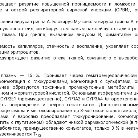
твращает развитие повышенной проницаемости и ломкости 
е и острой респираторной вирусной инфекции (ОРВИ), о
шении вируса гриппа А. Блокируя М
-каналы вируса гриппа А,
2
онуклеопротеид, ингибируя тем самым важнейшую стадию ре
 гамма. При гриппе, вызванном вирусом В, римантадин о
емость капилляров, отечность и воспаление, укрепляет со
ации эритроцитов.
едупреждает развитие отека тканей, связанного с высвоб
 плазмы — 15 %. Проникает через гематоэнцефалический
онъюгация с глюкуронидами, конъюгация с сульфатами, о
учае образуются токсичные промежуточные метаболиты,
еином и меркаптуровой кислотой. Основными изоферментами ц
CYP2E1 (преимущественно), CYP1A2 и CYP3A4 (второстепенна
ать повреждение и некроз гепатоцитов. Дополнительным
рацетамола и метоксилирование до 3-метокси-парацетамола,
тами. У взрослых преобладает глюкуронирование. Конъюги
аты с глутатионом) обладают низкой фармакологической (в 
таболитов, преимущественно конъюгатов, только 3 % в неиз
 увеличивается T
.
1/2