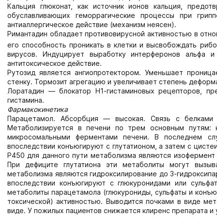
Кальция глюконат, как источник ионов кальция, предо
обуславливающих геморрагические процессы при грипп
антиаллергическое действие (механизм неясен).
Римантадин обладает противовирусной активностью в отно
его способность проникать в клетки и высвобождать риб
вирусов. Индуцирует выработку интерферонов альфа и
антитоксическое действие.
Рутозид является ангиопротектором. Уменьшает проница
стенку. Тормозит агрегацию и увеличивает степень деформ
Лоратадин — блокатор Н1-гистаминовых рецепторов, пр
гистамина.
Фармакокинетика
Парацетамол. Абсорбция — высокая. Связь с белками
Метаболизируется в печени по трем основным путям: к
микросомальными ферментами печени. В последнем сл
впоследствии конъюгируют с глутатионом, а затем с цист
Р450 для данного пути метаболизма являются изофермент 
При дефиците глутатиона эти метаболиты могут вызыв
метаболизма являются гидроксилирование до 3-гидроксипа
впоследствии конъюгируют с глюкуронидами или сульфа
метаболиты парацетамола (глюкурониды, сульфаты и конъюг
токсической) активностью. Выводится почками в виде ме
виде. У пожилых пациентов снижается клиренс препарата и