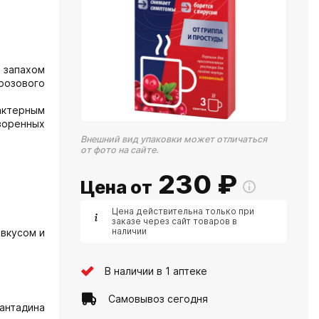
м запахом
 розового
актерным
воренных
Внешний вид упаковки может отличаться
от фото на сайте.
230
₽
Цена от
Цена действительна только при
заказе через сайт товаров в
наличии
 вкусом и
В наличии в 1 аптеке
Самовывоз сегодня
мантадина