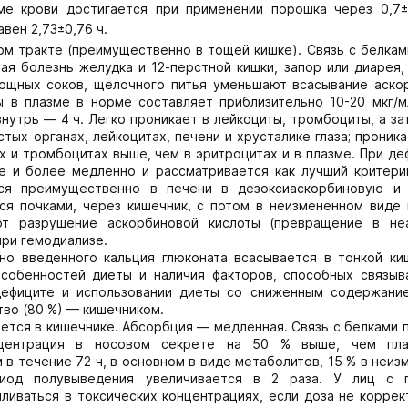
ме крови достигается при применении порошка через 0,7±
авен 2,73±0,76 ч.
м тракте (преимущественно в тощей кишке). Связь с белкам
я болезнь желудка и 12-перстной кишки, запор или диарея,
вощных соков, щелочного питья уменьшают всасывание аско
ы в плазме в норме составляет приблизительно 10-20 мкг/м
нутрь — 4 ч. Легко проникает в лейкоциты, тромбоциты, а з
тых органах, лейкоцитах, печени и хрусталике глаза; проник
х и тромбоцитах выше, чем в эритроцитах и в плазме. При д
е и более медленно и рассматривается как лучший критери
тся преимущественно в печени в дезоксиаскорбиновую и
ся почками, через кишечник, с потом в неизмененном виде 
ют разрушение аскорбиновой кислоты (превращение в не
при гемодиализе.
ьно введенного кальция глюконата всасывается в тонкой киш
особенностей диеты и наличия факторов, способных связыв
 дефиците и использовании диеты со сниженным содержани
тво (80 %) — кишечником.
ется в кишечнике. Абсорбция — медленная. Связь с белками
центрация в носовом секрете на 50 % выше, чем пла
 в течение 72 ч, в основном в виде метаболитов, 15 % в неи
риод полувыведения увеличивается в 2 раза. У лиц с 
ливаться в токсических концентрациях, если доза не коррек