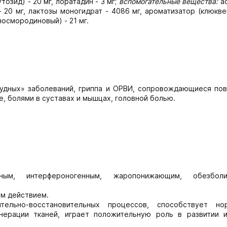
озид) - 20 мг, лоратадин - 3 мг;
вспомогательные вещества:
а
- 20 мг, лактозы моногидрат - 4086 мг, ароматизатор (клюкв
носмородиновый) - 21 мг.
тудных» заболеваний, гриппа и ОРВИ, сопровождающиеся по
, болями в суставах и мышцах, головной болью.
сным, интерфероногенным, жаропонижающим, обезболи
м действием.
тельно-восстановительных процессов, способствует но
енерации тканей, играет положительную роль в развитии 