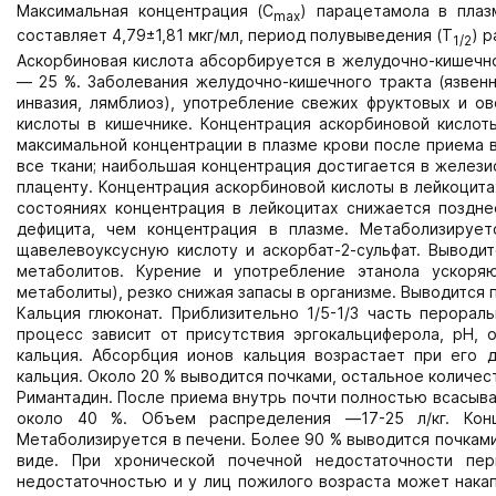
Максимальная концентрация (C
) парацетамола в плаз
max
составляет 4,79±1,81 мкг/мл, период полувыведения (T
) р
1/2
Аскорбиновая кислота абсорбируется в желудочно-кишечно
— 25 %. Заболевания желудочно-кишечного тракта (язвенна
инвазия, лямблиоз), употребление свежих фруктовых и о
кислоты в кишечнике. Концентрация аскорбиновой кислот
максимальной концентрации в плазме крови после приема в
все ткани; наибольшая концентрация достигается в железис
плаценту. Концентрация аскорбиновой кислоты в лейкоцита
состояниях концентрация в лейкоцитах снижается поздне
дефицита, чем концентрация в плазме. Метаболизируе
щавелевоуксусную кислоту и аскорбат-2-сульфат. Выводит
метаболитов. Курение и употребление этанола ускоря
метаболиты), резко снижая запасы в организме. Выводится 
Кальция глюконат. Приблизительно 1/5-1/3 часть перорал
процесс зависит от присутствия эргокальциферола, pH, 
кальция. Абсорбция ионов кальция возрастает при его
кальция. Около 20 % выводится почками, остальное количес
Римантадин. После приема внутрь почти полностью всасыва
около 40 %. Объем распределения —17-25 л/кг. Кон
Метаболизируется в печени. Более 90 % выводится почками
виде. При хронической почечной недостаточности пе
недостаточностью и у лиц пожилого возраста может накап