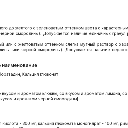
лого до желтого с зеленоватым оттенком цвета с характерны
 черной смородины). Допускается наличие единичных гранул
й или с желтоватым оттенком слегка мутный раствор с хар
алины, или черной смородины). Допускается наличие нераст
е наименование
Лоратадин, Кальция глюконат
 вкусом и ароматом клюквы, со вкусом и ароматом лимона, со
вкусом и ароматом черной смородины].
 кислота - 300 мг, кальция глюконата моногидрат - 100 мг, ри