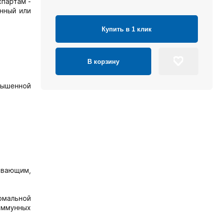
спартам -
енный или
Купить в 1 клик
В корзину
вышенной
вающим,
рмальной
иммунных