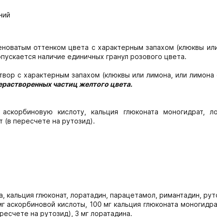
ний
еноватым оттенком цвета с характерным запахом (клюквы ил
опускается наличие единичных гранул розового цвета.
вор с характерным запахом (клюквы или лимона, или лимона
ерастворенных частиц желтого цвета.
скорбиновую кислоту, кальция глюконата моногидрат, ло
 (в пересчете на рутозид).
 кальция глюконат, лоратадин, парацетамол, римантадин, рут
мг аскорбиновой кислоты, 100 мг кальция глюконата моногидра
ресчете на рутозид), 3 мг лоратадина.