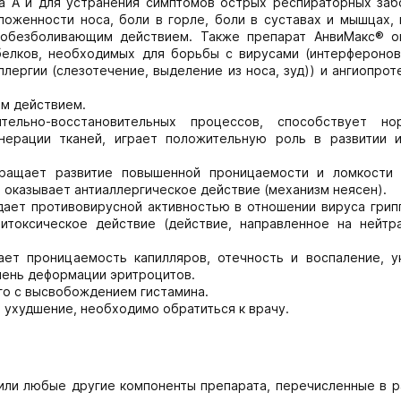
а А и для устранения симптомов острых респираторных заб
ложенности носа, боли в горле, боли в суставах и мышцах, 
 обезболивающим действием. Также препарат АнвиМакс® о
белков, необходимых для борьбы с вирусами (интерферонов
ллергии (слезотечение, выделение из носа, зуд)) и ангиопро
м действием.
тельно-восстановительных процессов, способствует но
енерации тканей, играет положительную роль в развитии 
твращает развитие повышенной проницаемости и ломкости 
 оказывает антиаллергическое действие (механизм неясен).
ает противовирусной активностью в отношении вируса грипп
титоксическое действие (действие, направленное на нейтр
ает проницаемость капилляров, отечность и воспаление, у
пень деформации эритроцитов.
го с высвобождением гистамина.
е ухудшение, необходимо обратиться к врачу.
или любые другие компоненты препарата, перечисленные в р