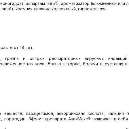
оногидрат, аспартам (Е951), ароматизатор (клюквенный или 
новый), кремния диоксид коллоидный, гипромеллоза.
расте от 18 лет:
й, гриппа и острых респираторных вирусных инфекций
заложенностью носа, болью в горле, болями в суставах и
веществ: парацетамол, аскорбиновая кислота, кальция г
т, лоратадин. Эффект препарата АнвиМакс® включает в себя