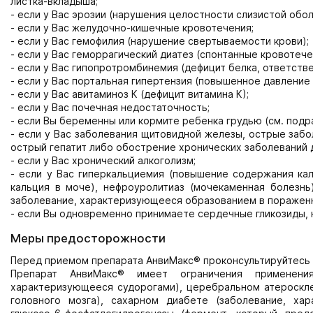
листка-вкладыша;
- если у Вас эрозии (нарушения целостности слизистой обо
- если у Вас желудочно-кишечные кровотечения;
- если у Вас гемофилия (нарушение свертываемости крови);
- если у Вас геморрагический диатез (спонтанные кровотече
- если у Вас гипопротромбинемия (дефицит белка, ответств
- если у Вас портальная гипертензия (повышенное давление 
- если у Вас авитаминоз К (дефицит витамина К);
- если у Вас почечная недостаточность;
- если Вы беременны или кормите ребенка грудью (см. подр
- если у Вас заболевания щитовидной железы, острые забо
острый гепатит либо обострение хронических заболеваний 
- если у Вас хронический алкоголизм;
- если у Вас гиперкальциемия (повышение содержания ка
кальция в моче), нефроуролитиаз (мочекаменная болезнь
заболевание, характеризующееся образованием в пораженны
- если Вы одновременно принимаете сердечные гликозиды, н
Меры предосторожности
Перед приемом препарата АнвиМакс® проконсультируйтесь 
Препарат АнвиМакс® имеет ограничения применения
характеризующееся судорогами), церебральном атероскл
головного мозга), сахарном диабете (заболевание, х