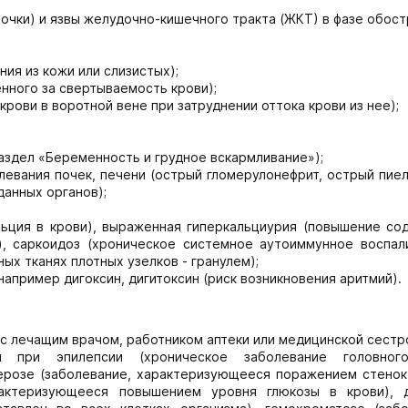
лочки) и язвы желудочно-кишечного тракта (ЖКТ) в фазе обост
ния из кожи или слизистых);
енного за свертываемость крови);
крови в воротной вене при затруднении оттока крови из нее);
аздел «Беременность и грудное вскармливание»);
левания почек, печени (острый гломерулонефрит, острый пие
данных органов);
льция в крови), выраженная гиперкальциурия (повышение со
), саркоидоз (хроническое системное аутоиммунное воспал
х тканях плотных узелков - гранулем);
апример дигоксин, дигитоксин (риск возникновения аритмий).
с лечащим врачом, работником аптеки или медицинской сестр
 при эпилепсии (хроническое заболевание головного
ерозе (заболевание, характеризующееся поражением стенок
арактеризующееся повышением уровня глюкозы в крови), 