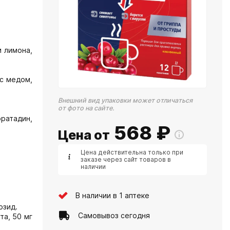
и лимона,
 с медом,
Внешний вид упаковки может отличаться
от фото на сайте.
ратадин,
568
₽
Цена от
Цена действительна только при
заказе через сайт товаров в
наличии
В наличии в 1 аптеке
озид.
Самовывоз сегодня
та, 50 мг