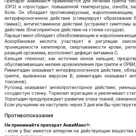
Препарат АнвиМакс® применяется для лечения гриппа тип
(ОРЗ) и «простуды»: повышенной температуры, озноба, за
боли. Он обладает противовирусным, жаропонижающим,
интерфероногенное действие (стимулирует образование 
гамма)), антигистаминное действие (устраняет симптомы а
действие (благоприятное действие на стенки сосудов).
Парацетамол обладает обезболивающим и жаропонижающи
Аскорбиновая кислота участвует в регуляции окисли
проницаемости капилляров, свертываемости крови, рег
реакций организма, восполняет дефицит витамина С.
Кальция глюконат, как источник ионов кальция, предо
обуславливающих мелкие кровоизлияния при гриппе и ОРВИ,
Римантадин оказывает интерфероногенное действие, облад
гриппе, вызванном вирусом В, римантадин оказывает ан
токсинов).
Рутозид оказывает ангиопротекторное действие, уменьш
сосудистую стенку. Тормозит агрегацию и увеличивает сте
Лоратадин предупреждает развитие отека тканей, связанно
Если улучшение не наступило через 3 дня или Вы чувствует
Противопоказания
Не принимайте препарат АнвиМакс®:
- если у Вас имеется аллергия на действующие вещества 